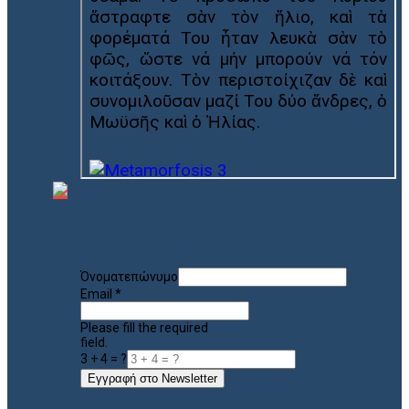
Όνοματεπώνυμο
Email
*
Please fill the required
field.
3 + 4 = ?
Εγγραφή στο Newsletter