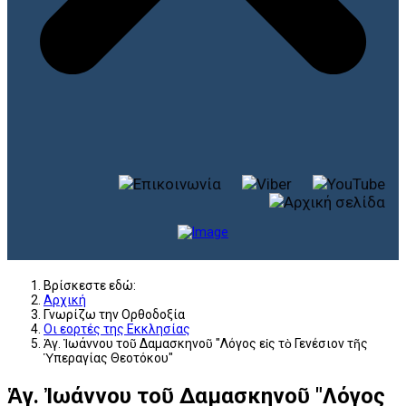
Βρίσκεστε εδώ:
Αρχική
Γνωρίζω την Ορθοδοξία
Οι εορτές της Εκκλησίας
Ἁγ. Ἰωάννου τοῦ Δαμασκηνοῦ "Λόγος εἰς τὸ Γενέσιον τῆς
Ὑπεραγίας Θεοτόκου"
Ἁγ. Ἰωάννου τοῦ Δαμασκηνοῦ "Λόγος