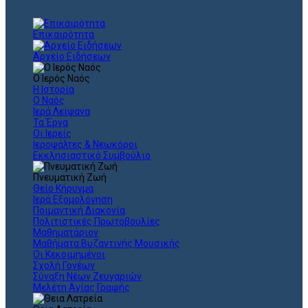
Επικαιρότητα
Αρχείο Ειδήσεων
Ο Ιερός Ναός
Η Ιστορία
Ο Ναός
Ιερά Λείψανα
Τα Έργα
Οι Ιερείς
Ιεροψάλτες & Νεωκόροι
Εκκλησιαστικό Συμβούλιο
Πνευματική Ζωή
Θείο Κήρυγμα
Ιερά Εξομολόγηση
Ποιμαντική Διακονία
Πολιτιστικές Πρωτοβουλίες
Μαθηματάριον
Μαθήματα Βυζαντινής Μουσικής
Οι Κεκοιμημένοι
Σχολή Γονέων
Σύναξη Νέων Ζευγαριών
Μελέτη Αγίας Γραφής