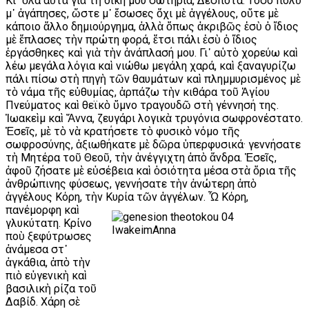
Κι᾿ ὅλα αὐτὰ γιὰ τὴ δική μου σωτηρία, Δέσποτα. Τόσο πολὺ
μ᾿ ἀγάπησες, ὥστε μ᾿ ἔσωσες ὄχι μὲ ἀγγέλους, οὔτε μὲ
κάποιο ἄλλο δημιούργημα, ἀλλὰ ὅπως ἀκριβῶς ἐσὺ ὁ ἴδιος
μὲ ἔπλασες τὴν πρώτη φορά, ἔτσι πάλι ἐσὺ ὁ ἴδιος
ἐργάσθηκες καὶ γιὰ τὴν ἀνάπλασή μου. Γι᾿ αὐτὸ χορεύω καὶ
λέω μεγάλα λόγια καὶ νιώθω μεγάλη χαρά, καὶ ξαναγυρίζω
πάλι πίσω στὴ πηγὴ τῶν θαυμάτων καὶ πλημμυρισμένος μὲ
τὸ νάμα τῆς εὐθυμίας, ἁρπάζω τὴν κιθάρα τοῦ Ἁγίου
Πνεύματος καὶ θεϊκὸ ὕμνο τραγουδῶ στὴ γέννησή της.
Ἰωακεὶμ καὶ Ἄννα, ζευγάρι λογικὰ τρυγόνια σωφρονέστατο.
Ἐσεῖς, μὲ τὸ νὰ κρατήσετε τὸ φυσικὸ νόμο τῆς
σωφροσύνης, ἀξιωθήκατε μὲ δῶρα ὑπερφυσικά· γεννήσατε
τὴ Μητέρα τοῦ Θεοῦ, τὴν ἀνέγγιχτη ἀπὸ ἄνδρα. Ἐσεῖς,
ἀφοῦ ζήσατε μὲ εὐσέβεια καὶ ὁσιότητα μέσα στὰ ὅρια τῆς
ἀνθρώπινης φύσεως, γεννήσατε τὴν ἀνώτερη ἀπὸ
ἀγγέλους Κόρη, τὴν Κυρία τῶν ἀγγέλων. Ὦ Κόρη,
πανέμορφη κ
αὶ
γλυκύτατη. Κρίνο
ποὺ ξεφύτρωσες
ἀνάμεσα στ᾿
ἀγκάθια, ἀπὸ τὴν
πιὸ εὐγενικὴ καὶ
βασιλικὴ ρίζα τοῦ
Δαβίδ. Χάρη σὲ