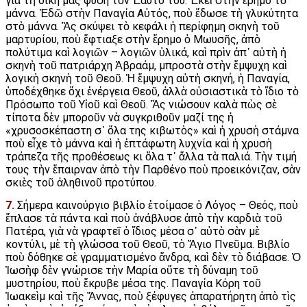
γιὰ τὴ δική μας φύση τὸν Ἑαυτό του. Ἐκεῖ στὴν ἔρημο τὸ
μάννα. Ἐδῶ στὴν Παναγία Αὐτός, ποὺ ἔδωσε τὴ γλυκύτητα
στὸ μάννα. Ἂς σκύψει τὸ κεφάλι ἡ περίφημη σκηνὴ τοῦ
μαρτυρίου, ποὺ ἔφτιαξε στὴν ἔρημο ὁ Μωυσῆς, ἀπὸ
πολύτιμα καὶ λογιῶν – λογιῶν ὑλικά, καὶ πρὶν ἀπ᾿ αὐτὴ ἡ
σκηνὴ τοῦ πατριάρχη Ἀβραάμ, μπροστὰ στὴν ἔμψυχη καὶ
λογικὴ σκηνὴ τοῦ Θεοῦ. Ἡ ἔμψυχη αὐτὴ σκηνή, ἡ Παναγία,
ὑποδέχθηκε ὄχι ἐνέργεια Θεοῦ, ἀλλὰ οὐσιαστικὰ τὸ ἴδιο τὸ
Πρόσωπο τοῦ Υἱοῦ καὶ Θεοῦ. Ἂς νιώσουν καλὰ πὼς σὲ
τίποτα δὲν μποροῦν νὰ συγκριθοῦν μαζί της ἡ
«χρυσοσκέπαστη σ᾿ ὅλα της κιβωτὸς» καὶ ἡ χρυσὴ στάμνα
ποὺ εἶχε τὸ μάννα καὶ ἡ ἑπτάφωτη λυχνία καὶ ἡ χρυσὴ
τράπεζα τῆς προθέσεως κι ὅλα τ᾿ ἄλλα τὰ παλιά. Τὴν τιμή
τους τὴν ἔπαιρναν ἀπὸ τὴν Παρθένο ποὺ προεικόνιζαν, σὰν
σκιὲς τοῦ ἀληθινοῦ προτύπου.
7.
Σήμερα καινούργιο βιβλίο ἑτοίμασε ὁ Λόγος – Θεός, ποὺ
ἔπλασε τὰ πάντα καὶ ποὺ ἀνάβλυσε ἀπὸ τὴν καρδιὰ τοῦ
Πατέρα, γιὰ νὰ γραφτεῖ ὁ ἴδιος μέσα σ᾿ αὐτὸ σὰν μὲ
κοντύλι, μὲ τὴ γλώσσα τοῦ Θεοῦ, τὸ Ἅγιο Πνεῦμα. Βιβλίο
ποὺ δόθηκε σὲ γραμματισμένο ἄνδρα, καὶ δὲν τὸ διάβασε. Ὁ
Ἰωσὴφ δὲν γνώρισε τὴν Μαρία οὔτε τὴ δύναμη τοῦ
μυστηρίου, ποὺ ἔκρυβε μέσα της. Παναγία Κόρη τοῦ
Ἰωακεὶμ καὶ τῆς Ἄννας, ποὺ ξέφυγες ἀπαρατήρητη ἀπὸ τὶς