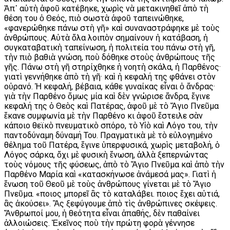
Ἀπ᾿ αὐτὴ ἀφοῦ κατέβηκε, χωρὶς νὰ μετακινηθεῖ ἀπὸ τὴ
θέση του ὁ Θεός, πιὸ σωστὰ ἀφοῦ ταπεινώθηκε,
«φανερώθηκε πάνω στὴ γῆ» καὶ συναναστράφηκε μὲ τοὺς
ἀνθρώπους. Αὐτὰ ὅλα λοιπὸν σημαίνουν ἡ κατάβαση, ἡ
συγκαταβατικὴ ταπείνωση, ἡ πολιτεία του πάνω στὴ γῆ,
τὴν πιὸ βαθιὰ γνώση, ποὺ δόθηκε στοὺς ἀνθρώπους τῆς
γῆς. Πάνω στὴ γῆ στηρίχθηκε ἡ νοητὴ σκάλα, ἡ Παρθένος·
γιατὶ γεννήθηκε ἀπὸ τὴ γῆ· καὶ ἡ κεφαλή της φθάνει στὸν
οὐρανό. Ἡ κεφαλή, βέβαια, κάθε γυναίκας εἶναι ὁ ἄνδρας·
γιὰ τὴν Παρθένο ὅμως μία καὶ δὲν γνώρισε ἄνδρα, ἔγινε
κεφαλή της ὁ Θεὸς καὶ Πατέρας, ἀφοῦ μὲ τὸ Ἅγιο Πνεῦμα
ἔκανε συμφωνία μὲ τὴν Παρθένο κι ἀφοῦ ἔστειλε σὰν
κάποιο θεϊκὸ πνευματικὸ σπόρο, τὸ Υἱὸ καὶ Λόγο του, τὴν
παντοδύναμη δύναμή Του. Πραγματικὰ μὲ τὸ εὐλογημένο
θέλημα τοῦ Πατέρα, ἔγινε ὑπερφυσικά, χωρὶς μεταβολή, ὁ
Λόγος σάρκα, ὄχι μὲ φυσικὴ ἕνωση, ἀλλὰ ξεπερνώντας
τοὺς νόμους τῆς φύσεως, ἀπὸ τὸ Ἅγιο Πνεῦμα καὶ ἀπὸ τὴν
Παρθένο Μαρία καὶ «κατασκήνωσε ἀνάμεσά μας». Γιατὶ ἡ
ἕνωση τοῦ Θεοῦ μὲ τοὺς ἀνθρώπους γίνεται μὲ τὸ Ἅγιο
Πνεῦμα. «Ὅποιος μπορεῖ ἂς τὸ καταλάβει. Ὅποιος ἔχει αὐτιά,
ἂς ἀκούσει». Ἂς ξεφύγουμε ἀπὸ τὶς ἀνθρώπινες σκέψεις.
Ἄνθρωποί μου, ἡ θεότητα εἶναι ἀπαθής, δὲν παθαίνει
ἀλλοιώσεις. Ἐκεῖνος ποὺ τὴν πρώτη φορὰ γέννησε