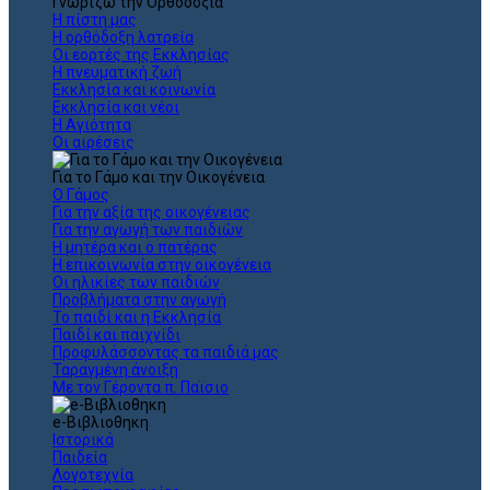
Γνωρίζω την Ορθοδοξία
Η πίστη μας
Η ορθόδοξη λατρεία
Οι εορτές της Εκκλησίας
Η πνευματική ζωή
Εκκλησία και κοινωνία
Εκκλησία και νέοι
Η Αγιότητα
Οι αιρέσεις
Για το Γάμο και την Οικογένεια
Ο Γάμος
Για την αξία της οικογένειας
Για την αγωγή των παιδιών
Η μητέρα και ο πατέρας
Η επικοινωνία στην οικογένεια
Οι ηλικίες των παιδιών
Προβλήματα στην αγωγή
Το παιδί και η Εκκλησία
Παιδί και παιχνίδι
Προφυλάσσοντας τα παιδιά μας
Ταραγμένη άνοιξη
Με τον Γέροντα π. Παϊσιο
e-Βιβλιοθηκη
Ιστορικά
Παιδεία
Λογοτεχνία