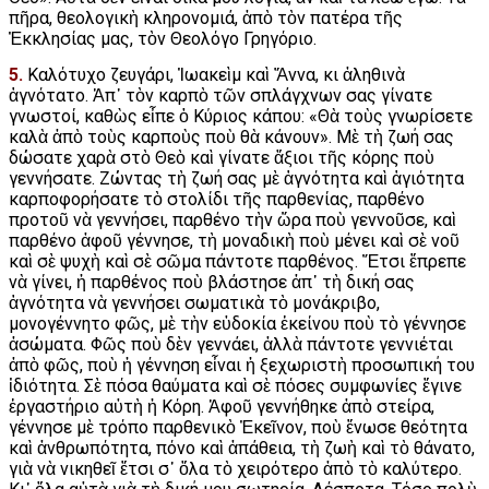
πῆρα, θεολογικὴ κληρονομιά, ἀπὸ τὸν πατέρα τῆς
Ἐκκλησίας μας, τὸν Θεολόγο Γρηγόριο.
5.
Καλότυχο ζευγάρι, Ἰωακεὶμ καὶ Ἄννα, κι ἀληθινὰ
ἁγνότατο. Ἀπ᾿ τὸν καρπὸ τῶν σπλάγχνων σας γίνατε
γνωστοί, καθὼς εἶπε ὁ Κύριος κάπου: «Θὰ τοὺς γνωρίσετε
καλὰ ἀπὸ τοὺς καρποὺς ποὺ θὰ κάνουν». Μὲ τὴ ζωή σας
δώσατε χαρὰ στὸ Θεὸ καὶ γίνατε ἄξιοι τῆς κόρης ποὺ
γεννήσατε. Ζώντας τὴ ζωή σας μὲ ἁγνότητα καὶ ἁγιότητα
καρποφορήσατε τὸ στολίδι τῆς παρθενίας, παρθένο
προτοῦ νὰ γεννήσει, παρθένο τὴν ὥρα ποὺ γεννοῦσε, καὶ
παρθένο ἀφοῦ γέννησε, τὴ μοναδικὴ ποὺ μένει καὶ σὲ νοῦ
καὶ σὲ ψυχὴ καὶ σὲ σῶμα πάντοτε παρθένος. Ἔτσι ἔπρεπε
νὰ γίνει, ἡ παρθένος ποὺ βλάστησε ἀπ᾿ τὴ δική σας
ἁγνότητα νὰ γεννήσει σωματικὰ τὸ μονάκριβο,
μονογέννητο φῶς, μὲ τὴν εὐδοκία ἐκείνου ποὺ τὸ γέννησε
ἀσώματα. Φῶς ποὺ δὲν γεννάει, ἀλλὰ πάντοτε γεννιέται
ἀπὸ φῶς, ποὺ ἡ γέννηση εἶναι ἡ ξεχωριστὴ προσωπική του
ἰδιότητα. Σὲ πόσα θαύματα καὶ σὲ πόσες συμφωνίες ἔγινε
ἐργαστήριο αὐτὴ ἡ Κόρη. Ἀφοῦ γεννήθηκε ἀπὸ στείρα,
γέννησε μὲ τρόπο παρθενικὸ Ἐκεῖνον, ποὺ ἕνωσε θεότητα
καὶ ἀνθρωπότητα, πόνο καὶ ἀπάθεια, τὴ ζωὴ καὶ τὸ θάνατο,
γιὰ νὰ νικηθεῖ ἔτσι σ᾿ ὅλα τὸ χειρότερο ἀπὸ τὸ καλύτερο.