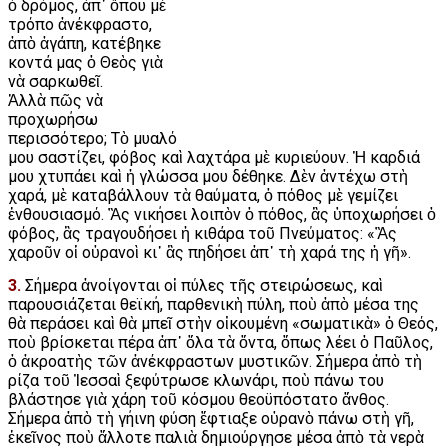
ὁ δρόμος, ἀπ᾿ ὅπου μὲ
τρόπο ἀνέκφραστο,
ἀπὸ ἀγάπη, κατέβηκε
κοντά μας ὁ Θεὸς γιὰ
νὰ σαρκωθεῖ.
Ἀλλὰ πῶς νὰ
προχωρήσω
περισσότερο; Τὸ μυαλό
μου σαστίζει, φόβος καὶ λαχτάρα μὲ κυριεύουν. Ἡ καρδιά
μου χτυπάει καὶ ἡ γλώσσα μου δέθηκε. Δὲν ἀντέχω στὴ
χαρά, μὲ καταβάλλουν τὰ θαύματα, ὁ πόθος μὲ γεμίζει
ἐνθουσιασμό. Ἂς νικήσει λοιπὸν ὁ πόθος, ἂς ὑποχωρήσει ὁ
φόβος, ἂς τραγουδήσει ἡ κιθάρα τοῦ Πνεύματος: «Ἂς
χαροῦν οἱ οὐρανοὶ κι᾿ ἂς πηδήσει ἀπ᾿ τὴ χαρά της ἡ γῆ».
3.
Σήμερα ἀνοίγονται οἱ πύλες τῆς στειρώσεως, καὶ
παρουσιάζεται θεϊκή, παρθενικὴ πύλη, ποὺ ἀπὸ μέσα της
θὰ περάσει καὶ θὰ μπεῖ στὴν οἰκουμένη «σωματικὰ» ὁ Θεός,
ποὺ βρίσκεται πέρα ἀπ᾿ ὅλα τὰ ὄντα, ὅπως λέει ὁ Παῦλος,
ὁ ἀκροατὴς τῶν ἀνέκφραστων μυστικῶν. Σήμερα ἀπὸ τὴ
ρίζα τοῦ Ἰεσσαὶ ξεφύτρωσε κλωνάρι, ποὺ πάνω του
βλάστησε γιὰ χάρη τοῦ κόσμου θεοϋπόστατο ἄνθος.
Σήμερα ἀπὸ τὴ γήινη φύση ἔφτιαξε οὐρανὸ πάνω στὴ γῆ,
ἐκεῖνος ποὺ ἄλλοτε παλιὰ δημιούργησε μέσα ἀπὸ τὰ νερὰ