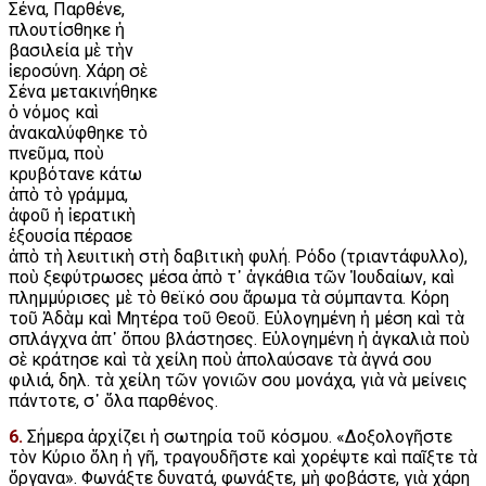
Σένα, Παρθένε,
πλουτίσθηκε ἡ
βασιλεία μὲ τὴν
ἱεροσύνη. Χάρη σὲ
Σένα μετακινήθηκε
ὁ νόμος καὶ
ἀνακαλύφθηκε τὸ
πνεῦμα, ποὺ
κρυβότανε κάτω
ἀπὸ τὸ γράμμα,
ἀφοῦ ἡ ἱερατικὴ
ἐξουσία πέρασε
ἀπὸ τὴ λευιτικὴ στὴ δαβιτικὴ φυλή. Ρόδο (τριαντάφυλλο),
ποὺ ξεφύτρωσες μέσα ἀπὸ τ᾿ ἀγκάθια τῶν Ἰουδαίων, καὶ
πλημμύρισες μὲ τὸ θεϊκό σου ἄρωμα τὰ σύμπαντα. Κόρη
τοῦ Ἀδὰμ καὶ Μητέρα τοῦ Θεοῦ. Εὐλογημένη ἡ μέση καὶ τὰ
σπλάγχνα ἀπ᾿ ὅπου βλάστησες. Εὐλογημένη ἡ ἀγκαλιὰ ποὺ
σὲ κράτησε καὶ τὰ χείλη ποὺ ἀπολαύσανε τὰ ἁγνά σου
φιλιά, δηλ. τὰ χείλη τῶν γονιῶν σου μονάχα, γιὰ νὰ μείνεις
πάντοτε, σ᾿ ὅλα παρθένος.
6.
Σήμερα ἀρχίζει ἡ σωτηρία τοῦ κόσμου. «Δοξολογῆστε
τὸν Κύριο ὅλη ἡ γῆ, τραγουδῆστε καὶ χορέψτε καὶ παῖξτε τὰ
ὄργανα». Φωνάξτε δυνατά, φωνάξτε, μὴ φοβάστε, γιὰ χάρη