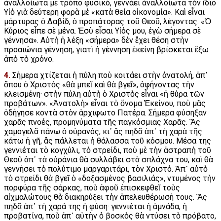
ἀναλλοίωτα μὲ τρόπο φυσικό, γεννάει ἀναλλοίωτα τὸν ἴδιο
Υἱὸ γιὰ δεύτερη φορὰ μὲ «κατὰ θεία οἰκονομία». Καὶ εἶναι
μάρτυρας ὁ Δαβίδ, ὁ προπάτορας τοῦ Θεοῦ, λέγοντας: «Ὁ
Κύριος εἶπε σὲ μένα. Ἐσὺ εἶσαι Υἱός μου, ἐγὼ σήμερα σὲ
γέννησα». Αὐτὴ ἡ λέξη «σήμερα» δὲν ἔχει θέση στὴν
προαιώνια γέννηση, γιατὶ ἡ γέννηση ἐκείνη βρίσκεται ἔξω
ἀπὸ τὸ χρόνο.
4.
Σήμερα χτίζεται ἡ πύλη ποὺ κοιτάει στὴν ἀνατολή, ἀπ᾿
ὅπου ὁ Χριστὸς «θὰ μπεῖ καὶ θὰ βγεῖ», ἀφήνοντας τὴν
κλεισμένη· στὴν πύλη αὐτὴ ὁ Χριστὸς εἶναι «ἡ θύρα τῶν
προβάτων». «Ἀνατολὴ» εἶναι τὸ ὄνομα Ἐκείνου, ποὺ μᾶς
ὁδήγησε κοντὰ στὸν ἀρχιφωτο Πατέρα. Σήμερα φύσηξαν
χαρᾶς πνοές, προμηνύματα τῆς παγκόσμιας Χαρᾶς. Ἂς
χαμογελᾶ πάνω ὁ οὐρανός, κι᾿ ἂς πηδᾶ ἀπ᾿ τὴ χαρὰ τῆς
κάτω ἡ γῆ, ἂς πάλλεται ἡ θάλασσα τοῦ κόσμου. Μέσα της
γεννιέται τὸ κογχύλι, τὸ στρείδι, ποὺ μὲ τὴν ἀστραπὴ τοῦ
Θεοῦ ἀπ᾿ τὰ οὐράνια θὰ συλλάβει στὰ σπλάχνα του, καὶ θὰ
γεννήσει τὸ πολύτιμο μαργαριτάρι, τὸν Χριστό. Ἀπ᾿ αὐτὸ
τὸ στρείδι θὰ βγεῖ ὁ «δοξασμένος βασιλιάς», ντυμένος τὴν
πορφύρα τῆς σάρκας, ποὺ ἀφοῦ ἐπισκεφθεῖ τοὺς
αἰχμαλώτους θὰ διακηρύξει τὴν ἀπελευθέρωσή τους. Ἂς
πηδᾶ ἀπ᾿ τὴ χαρά της ἡ φύση· γεννιέται ἡ ἀμνάδα, ἡ
προβατίνα, ποὺ ἀπ᾿ αὐτὴν ὁ βοσκὸς θὰ ντύσει τὸ πρόβατο,