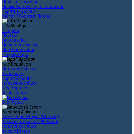
Παιδί και παιχνίδι
Προφυλάσσοντας τα παιδιά μας
Ταραγμένη άνοιξη
Με τον Γέροντα π. Παϊσιο
e-Βιβλιοθηκη
Ιστορικά
Παιδεία
Λογοτεχνία
Προσωπογραφίες
Προβληματισμοί
Ψυχωφέλιμα
Ιερά Παράδοση
Πατερικά Κείμενα
Αγία Γραφή
Κυριακοδρόμιο
Ιερές Ακολουθίες
Συναξαριστής
Αφιερώματα
Βίοι Αγίων
Ακρόαση & θέαση
Σπορά Θείου Λόγου (Ομιλίες)
Αινείτε Τον Κύριον (Ψαλτική)
Ιερές Ακολουθίες
Αρχεία Βίντεο