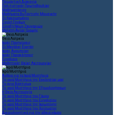
Ποιμαντική Διακονία
Πολιτιστικές Πρωτοβουλίες
Μαθηματάριον
Μαθήματα Βυζαντινής Μουσικής
Οι Κεκοιμημένοι
Σχολή Γονέων
Σύναξη Νέων Ζευγαριών
Μελέτη Αγίας Γραφής
Θεια Λατρεία
Ιερές Πανηγύρεις
Οι Μεγάλες Εορτές
Ιερές Αγρυπνίες
Ιερές Παρακλήσεις
Ευχέλαιο
Μαθητικές Θείες Λειτουργίες
Ιερά Μυστήρια
Άρθρα για τα Ιερά Μυστήρια
Τα ιερά Μυστήρια της Εκκλησίας μας
Το άγιο Βάπτισμα
Το ιερό Μυστήριο της Εξομολογήσεως
Η Θεία Λειτουργία
Το ιερό Μυστήριο του Γάμου
Το ιερό Μυστήριο του Ευχελαίου
Το ιερό Μυστήριο της Ιερωσύνης
Το ιερό Μυστήριο του Χρίσματος
Δικαιολογητικά για την άδεια γάμου