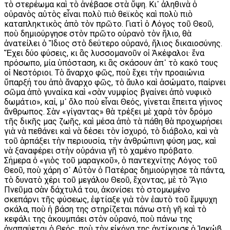
τὸ στερέωμα καὶ τὸ ἀνέβασε στὰ ὕψη. Κι᾿ ἀληθινὰ ὁ
οὐρανὸς αὐτὸς εἶναι πολὺ πιὸ θεϊκὸς καὶ πολὺ πιὸ
καταπληκτικὸς ἀπὸ τὸν πρῶτο. Γιατὶ ὁ Λόγος τοῦ Θεοῦ,
ποὺ δημιούργησε στὸν πρῶτο οὐρανὸ τὸν ἥλιο, θὰ
ἀνατείλει ὁ Ἴδιος στὸ δεύτερο οὐρανό, ἥλιος δικαιοσύνης.
Ἔχει δύο φύσεις, κι ἂς λυσσομανοῦν οἱ Ἀκέφαλοι· ἕνα
πρόσωπο, μία ὑπόσταση, κι ἂς σκάσουν ἀπ᾿ τὸ κακό τους
οἱ Νεστόριοι. Τὸ ἄναρχο φῶς, ποὺ ἔχει τὴν προαιώνια
ὕπαρξή του ἀπὸ ἄναρχο φῶς, τὸ ἄυλο καὶ ἀσώματο, παίρνει
σῶμα ἀπὸ γυναίκα καὶ «σὰν νυμφίος βγαίνει ἀπὸ νυφικὸ
δωμάτιο», καί, μ᾿ ὅλο ποὺ εἶναι Θεός, γίνεται ἔπειτα γήινος
ἄνθρωπος. Σὰν «γίγαντας» θὰ τρέξει μὲ χαρὰ τὸν δρόμο
τῆς δικῆς μας ζωῆς, καὶ μέσα ἀπὸ τὰ πάθη θὰ προχωρήσει
γιὰ νὰ πεθάνει καὶ νὰ δέσει τὸν ἰσχυρό, τὸ διάβολο, καὶ νὰ
τοῦ ἁρπάξει τὴν περιουσία, τὴν ἀνθρώπινη φύση μας, καὶ
νὰ ξαναφέρει στὴν οὐράνια γῆ τὸ χαμένο πρόβατο.
Σήμερα ὁ «γιὸς τοῦ μαραγκοῦ», ὁ παντεχνίτης Λόγος τοῦ
Θεοῦ, ποὺ χάρη σ᾿ Αὐτὸν ὁ Πατέρας δημιούργησε τὰ πάντα,
τὸ δυνατὸ χέρι τοῦ μεγάλου Θεοῦ, ἔχοντας, μὲ τὸ Ἅγιο
Πνεῦμα σὰν δάχτυλά του, ἀκονίσει τὸ στομωμένο
σκεπάρνι τῆς φύσεως, ἐφτίαξε γιὰ τὸν ἑαυτὸ τοῦ ἔμψυχη
σκάλα, ποὺ ἡ βάση της στηρίζεται πάνω στὴ γῆ καὶ τὸ
κεφάλι της ἀκουμπάει στὸν οὐρανό, ποὺ πάνω της
ἀναπαύεται ὁ Θεός, ποὺ τὴν εἰκόνα της ἀντίκρισε ὁ Ἰακώβ.