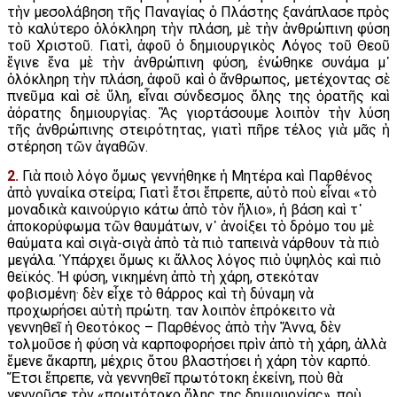
τὴν μεσολάβηση τῆς Παναγίας ὁ Πλάστης ξανάπλασε πρὸς
τὸ καλύτερο ὁλόκληρη τὴν πλάση, μὲ τὴν ἀνθρώπινη φύση
τοῦ Χριστοῦ. Γιατὶ, ἀφοῦ ὁ δημιουργικὸς Λόγος τοῦ Θεοῦ
ἔγινε ἕνα μὲ τὴν ἀνθρώπινη φύση, ἑνώθηκε συνάμα μ᾿
ὁλόκληρη τὴν πλάση, ἀφοῦ καὶ ὁ ἄνθρωπος, μετέχοντας σὲ
πνεῦμα καὶ σὲ ὕλη, εἶναι σύνδεσμος ὅλης της ὁρατῆς καὶ
ἀόρατης δημιουργίας. Ἂς γιορτάσουμε λοιπὸν τὴν λύση
τῆς ἀνθρώπινης στειρότητας, γιατὶ πῆρε τέλος γιὰ μᾶς ἡ
στέρηση τῶν ἀγαθῶν.
2.
Γιὰ ποιὸ λόγο ὅμως γεννήθηκε ἡ Μητέρα καὶ Παρθένος
ἀπὸ γυναίκα στείρα; Γιατὶ ἔτσι ἔπρεπε, αὐτὸ ποὺ εἶναι «τὸ
μοναδικὰ καινούργιο κάτω ἀπὸ τὸν ἥλιο», ἡ βάση καὶ τ᾿
ἀποκορύφωμα τῶν θαυμάτων, ν᾿ ἀνοίξει τὸ δρόμο του μὲ
θαύματα καὶ σιγὰ-σιγὰ ἀπὸ τὰ πιὸ ταπεινὰ νάρθουν τὰ πιὸ
μεγάλα. Ὑπάρχει ὅμως κι ἄλλος λόγος πιὸ ὑψηλὸς καὶ πιὸ
θεϊκός. Ἡ φύση, νικημένη ἀπὸ τὴ χάρη, στεκόταν
φοβισμένη· δὲν εἶχε τὸ θάρρος καὶ τὴ δύναμη νὰ
προχωρήσει αὐτὴ πρώτη. Ὅταν λοιπὸν ἐπρόκειτο νὰ
γεννηθεῖ ἡ Θεοτόκος – Παρθένος ἀπὸ τὴν Ἄννα, δὲν
τολμοῦσε ἡ φύση νὰ καρποφορήσει πρὶν ἀπὸ τὴ χάρη, ἀλλὰ
ἔμενε ἄκαρπη, μέχρις ὅτου βλαστήσει ἡ χάρη τὸν καρπό.
Ἔτσι ἔπρεπε, νὰ γεννηθεῖ πρωτότοκη ἐκείνη, ποὺ θὰ
γεννοῦσε τὸν «πρωτότοκο ὅλης της δημιουργίας», ποὺ