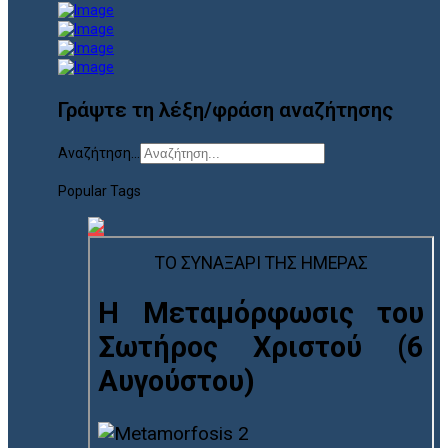
Γράψτε τη λέξη/φράση αναζήτησης
Αναζήτηση...
Popular Tags