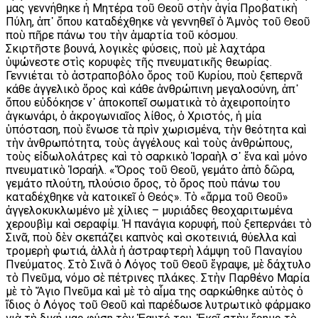
μας γεννήθηκε ἡ Μητέρα τοῦ Θεοῦ στὴν ἁγία Προβατικὴ
Πύλη, ἀπ᾿ ὅπου καταδέχθηκε νὰ γεννηθεῖ ὁ Ἀμνὸς τοῦ Θεοῦ
ποὺ πῆρε πάνω του τὴν ἁμαρτία τοῦ κόσμου.
Σκιρτῆστε βουνά, λογικὲς φύσεις, ποὺ μὲ λαχτάρα
ὑψώνεστε στὶς κορυφὲς τῆς πνευματικῆς θεωρίας.
Γεννιέται τὸ ἀστραποβόλο ὅρος τοῦ Κυρίου, ποὺ ξεπερνᾶ
κάθε ἀγγελικὸ ὄρος καὶ κάθε ἀνθρώπινη μεγαλοσύνη, ἀπ᾿
ὅπου εὐδόκησε ν᾿ ἀποκοπεῖ σωματικὰ τὸ ἀχειροποίητο
ἀγκωνάρι, ὁ ἀκρογωνιαῖος λίθος, ὁ Χριστός, ἡ μία
ὑπόσταση, ποὺ ἕνωσε τὰ πρὶν χωρισμένα, τὴν θεότητα καὶ
τὴν ἀνθρωπότητα, τοὺς ἀγγέλους καὶ τοὺς ἀνθρώπους,
τοὺς εἰδωλολάτρες καὶ τὸ σαρκικὸ Ἰσραὴλ σ᾿ ἕνα καὶ μόνο
πνευματικὸ Ἰσραήλ. «Ὄρος τοῦ Θεοῦ, γεμάτο ἀπὸ δῶρα,
γεμάτο πλούτη, πλούσιο ὅρος, τὸ ὄρος ποὺ πάνω του
καταδέχθηκε νὰ κατοικεῖ ὁ Θεός». Τὸ «ἅρμα τοῦ Θεοῦ»
ἀγγελοκυκλωμένο μὲ χίλιες – μυριάδες θεοχαριτωμένα
χερουβὶμ καὶ σεραφίμ. Ἡ πανάγια κορυφή, ποὺ ξεπερνάει τὸ
Σινᾶ, ποὺ δὲν σκεπάζει καπνὸς καὶ σκοτεινιά, θύελλα καὶ
τρομερὴ φωτιά, ἀλλὰ ἡ ἀστραφτερὴ λάμψη τοῦ Παναγίου
Πνεύματος. Στὸ Σινᾶ ὁ Λόγος τοῦ Θεοῦ ἔγραψε, μὲ δάχτυλο
τὸ Πνεῦμα, νόμο σὲ πέτρινες πλάκες. Στὴν Παρθένο Μαρία
μὲ τὸ Ἅγιο Πνεῦμα καὶ μὲ τὸ αἷμα της σαρκώθηκε αὐτὸς ὁ
ἴδιος ὁ Λόγος τοῦ Θεοῦ καὶ παρέδωσε λυτρωτικὸ φάρμακο