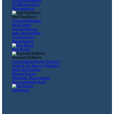
Προσωπογραφίες
Προβληματισμοί
Ψυχωφέλιμα
Ιερά Παράδοση
Πατερικά Κείμενα
Αγία Γραφή
Κυριακοδρόμιο
Ιερές Ακολουθίες
Συναξαριστής
Αφιερώματα
Βίοι Αγίων
Ακρόαση & θέαση
Σπορά Θείου Λόγου (Ομιλίες)
Αινείτε Τον Κύριον (Ψαλτική)
Ιερές Ακολουθίες
Αρχεία Βίντεο
Πέρασμα - Αρχονταρίκι
Φωτογραφικό υλικό
Σύνδεσμοι