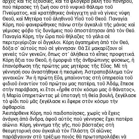
ἀρχὲς καὶ τὶς ἐξουσίες, καὶ τὰ φλογερὰ βέλη τοῦ πονηροῦ,
ποὺ πέρασες τὴ ζωή σου στὸ νυφικὸ θάλαμο τοῦ
Πνεύματος, καὶ κρατήθηκες ἀνέγγιχτη γιὰ νὰ γίνεις νύφη
Θεοῦ, καὶ Μητέρα τοῦ ἀληθινοῦ Υἱοῦ τοῦ Θεοῦ. Παναγία
Κόρη, ποὺ φανερώθηκες πάνω στὴν ἀγκαλιὰ τῆς μάνας καὶ
γέμισες φόβο τὶς δυνάμεις ποὺ ἀποστάτησαν ἀπὸ τὸν Θεό.
Παναγία Κόρη, τὴν ὥρα ποὺ θήλαζες τὸ γάλα σὲ
περιτριγύριζαν οἱ ἄγγελοι. Κόρη ἀγαπημένη ἀπὸ τὸν Θεό,
δόξα σ᾿ αὐτοὺς ποὺ σὲ γέννησαν. Θὰ Σὲ μακαρίζουν οἱ
γενεὲς τῶν γενεῶν, ὅπως στ᾿ ἀλήθεια τὸ εἶπες προφητικά.
Κόρη ἄξια του Θεοῦ, ἡ ὀμορφιὰ τῆς ἀνθρώπινης φύσεως, ἡ
ἐπανόρθωση τῆς πρώτης μας μητέρας τῆς Εὔας. Μὲ τὴ
γέννησή σου ἀναστήθηκε ἡ πεσμένη. Ἀστραποβόλημα τῶν
γυναικῶν. Ἂν ἡ πρώτη Εὔα, μπαίνοντας στὴ ὑπηρεσία τοῦ
φιδιοῦ ἐναντίον τοῦ πρώτου μας πατέρα, τοῦ Ἀδάμ, ἔπεσε
στὴν παράβαση, κι ἔτσι «ἦρθε στὸν κόσμο μας ὁ θάνατος»,
ἡ Μαρία ὑπηρετώντας μὲ ὑποταγὴ τὴ θεία βουλή, ξεγέλασε
τὸ φίδι ποὺ μᾶς ξεγέλασε κι ἔφερε στὸν κόσμο τὴν
ἀφθαρσία.
Ἀειπάρθενε Κόρη, ποὺ παιδοποίησες, χωρὶς νὰ ἔχεις
ἀνάγκη ἀπὸ ἄνδρα, ἀφοῦ αὐτὸς ποὺ γέννησες ἔχει πατέρα
αἰώνιο. Κόρη, γέννημα τῆς γῆς, ποὺ βάσταξες στὴ
θεομητορική σου ἀγκαλιὰ τὸν Πλάστη. Οἱ αἰῶνες
παράβγαιναν στὸ τρέξιμο ποιὸς θὰ πρωτοπρολάβει νὰ