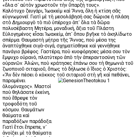
«ὅλα σ᾿ αὐτὸν χρωστοῦν τὴν ὕπαρξή τους».
Καλότυχο ζευγάρι, Ἰωακεὶμ καὶ Ἄννα, ὅλη ἡ κτίση σᾶς
εὐγνωμονεῖ. Γιατὶ μὲ τὴ μεσολάβησή σας δώρισε ἡ πλάση
στὸ Δημιουργὸ τὸ πιὸ ὑπέροχο ἀπ᾿ ὅλα τὰ δῶρα·
πολυσέβαστη Μητέρα, μοναδική, ἄξια τοῦ Πλάστη.
Εὐλογημένος εἶσαι Ἰωακείμ, ἀπ᾿ ὅπου βγῆκε τὸ ἀκηλίδωτο
σπέρμα. Θαυμαστὴ μήτρα τῆς Ἄννας, ποὺ μέσα της
ἀναπτύχθηκε σιγὰ-σιγά, σχηματίσθηκε καὶ γεννήθηκε
πανάγιο βρέφος. Γαστέρα, ποὺ κυοφόρησες μέσα σου τὸν
ἔμψυχο οὐρανό, πλατύτερο ἀπὸ τὴν ἀπεραντοσύνη τῶν
οὐρανῶν. Ἁλώνι, ποὺ κράτησες ἐπάνω σου τὴ θημωνιὰ τοῦ
ζωοποιοῦ σιταριοῦ, ὅπως τὸ δήλωσε ὁ ἴδιος ὁ Χριστός:
«Ἂν δὲν πέσει ὁ κόκκος τοῦ σιταριοῦ στὴ γῆ καὶ πεθάνει,
πα
ραμένει
ὁλομόναχος». Μαστοὶ
ποὺ θηλάσατε ἐκείνη,
ποὺ ἔθρεψε τὸν
τροφοδότη τοῦ
κόσμου. Θαυμάτων
θαύματα καὶ
παραδόξων παράδοξα.
Γιατὶ ἔτσι ἔπρεπε, ν᾿
ἀνοίξει μὲ τὰ θαύματα