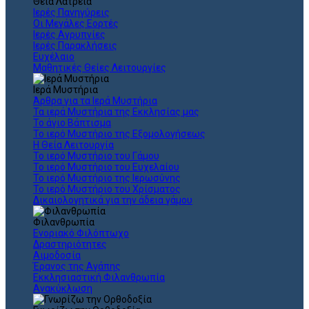
Θεια Λατρεία
Ιερές Πανηγύρεις
Οι Μεγάλες Εορτές
Ιερές Αγρυπνίες
Ιερές Παρακλήσεις
Ευχέλαιο
Μαθητικές Θείες Λειτουργίες
Ιερά Μυστήρια
Άρθρα για τα Ιερά Μυστήρια
Τα ιερά Μυστήρια της Εκκλησίας μας
Το άγιο Βάπτισμα
Το ιερό Μυστήριο της Εξομολογήσεως
Η Θεία Λειτουργία
Το ιερό Μυστήριο του Γάμου
Το ιερό Μυστήριο του Ευχελαίου
Το ιερό Μυστήριο της Ιερωσύνης
Το ιερό Μυστήριο του Χρίσματος
Δικαιολογητικά για την άδεια γάμου
Φιλανθρωπία
Ενοριακό Φιλόπτωχο
Δραστηριότητες
Αιμοδοσία
Έρανος της Αγάπης
Εκκλησιαστική Φιλανθρωπία
Ανακύκλωση