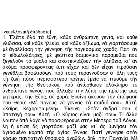
[νεοελληνικὴ ἀπόδοσις]
1.
Ἐλᾶτε ὅλα τὰ ἔθνη, κάθε ἀνθρώπινη γενιά, καὶ κάθε
γλῶσσα, καὶ κάθε ἡλικία, καὶ κάθε ἀξίωμα, νὰ γιορτάσουμε
μὲ ἀγαλλίαση τὴν γέννηση τῆς παγκόσμιας χαρᾶς. Γιατὶ ἂν
οἱ εἰδωλολάτρες, μὲ ψεύτικα δαιμονικὰ παραμύθια ποὺ
ξεγελοῦν τὸ μυαλὸ καὶ σκοτεινιάζουν τὴν ἀλήθεια, κι᾿ ἂν
ἀκόμα προσφέροντας ὅ,τι εἶχαν καὶ δὲν εἶχαν τιμοῦσαν
γενέθλια βασιλιάδων, ποὺ τοὺς τυραννοῦσαν σ᾿ ὅλη τους
τὴ ζωή, πόσο περισσότερο πρέπει ἐμεῖς νὰ τιμοῦμε τὴν
γέννηση τῆς Θεοτόκου, ποὺ ἀνώρθωσε ὁλόκληρο τὸ
ἀνθρώπινο γένος, ποὺ ἄλλαξε τὴν λύπη τῆς πρώτης μας
μητέρας, τῆς Εὔας, σὲ χαρά; Ἐκείνη ἄκουσε τὴν ἀπόφαση
τοῦ Θεοῦ: «Μὲ πόνους νὰ γεννᾷς τὰ παιδιά σου». Αὐτή:
«Χαῖρε, Κεχαριτωμένη». Ἐκείνη: «Στὸν ἄνδρα σου ἡ
ὑποταγή σου». Αὐτή: «Ὁ Κύριος εἶναι μαζί σου». Τί ἄλλο
λοιπὸν ἀπὸ λόγο νὰ προσφέρουμε στὴν Μητέρα τοῦ Λόγου;
Ὅλη ἡ κτίση ἂς γιορτάσει μαζί μας κι᾿ ἂς ὑμνήσει τὸν
ἁγιασμένο καρπὸ τῆς ἁγίας Ἄννας. Γιατὶ γέννησε στὸν
κόσμο παντοτινὸ θησαυρὸ ἀγαθῶν, δηλ. τὴν Παναγία. Μὲ