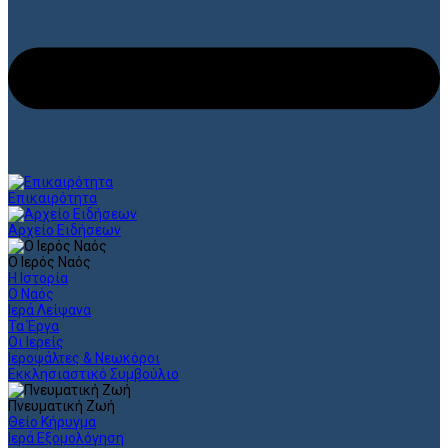
Επικαιρότητα
Αρχείο Ειδήσεων
Ο Ιερός Ναός
Η Ιστορία
Ο Ναός
Ιερά Λείψανα
Τα Έργα
Οι Ιερείς
Ιεροψάλτες & Νεωκόροι
Εκκλησιαστικό Συμβούλιο
Πνευματική Ζωή
Θείο Κήρυγμα
Ιερά Εξομολόγηση