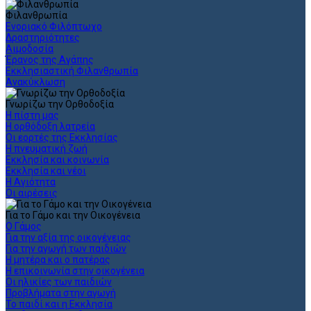
Φιλανθρωπία
Ενοριακό Φιλόπτωχο
Δραστηριότητες
Αιμοδοσία
Έρανος της Αγάπης
Εκκλησιαστική Φιλανθρωπία
Ανακύκλωση
Γνωρίζω την Ορθοδοξία
Η πίστη μας
Η ορθόδοξη λατρεία
Οι εορτές της Εκκλησίας
Η πνευματική ζωή
Εκκλησία και κοινωνία
Εκκλησία και νέοι
Η Αγιότητα
Οι αιρέσεις
Για το Γάμο και την Οικογένεια
Ο Γάμος
Για την αξία της οικογένειας
Για την αγωγή των παιδιών
Η μητέρα και ο πατέρας
Η επικοινωνία στην οικογένεια
Οι ηλικίες των παιδιών
Προβλήματα στην αγωγή
Το παιδί και η Εκκλησία