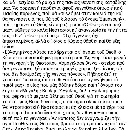
καὶ θὰ ξεσχίσει τὸ ροῦχο τῆς παλιᾶς θανατικῆς καταδίκης
μας. Ἂς χορεύει ἡ παρθενία, ἀφοῦ γεννήθηκε ὅπως εἶπε ὁ
Ἡσαΐας παρθένος, ποὺ θὰ «συλλάβει στὴν κοιλιά της καὶ
θὰ γεννήσει υἱό, ποὺ θὰ τοῦ δώσουν τὸ ὄνομα Ἐμμανουήλ»,
ποὺ σημαίνει «ὁ Θεὸς εἶναι μαζί μας». «Ὁ Θεὸς εἶναι μαζί
μας», μάθετε τὸ καλὰ Νεστόριοι κι᾿ ἀναγνωρίστε τὴν ἥττα
σας. «Εἶν᾿ ὁ Θεὸς μαζί μας» . Ὄχι ἄγγελος, ὄχι
ἀπεσταλμένος, ἀλλὰ ὁ Ἴδιος ὁ Κύριος θἄρθει καὶ θὰ μᾶς
σώσει.
«Εὐλογημένος Αὐτὸς ποὺ ἔρχεται στ᾿ ὄνομα τοῦ Θεοῦ· ὁ
Κύριος παρουσιάσθηκε μπροστά μας». Ἂς γιορτάσουμε γιὰ
τὴ γέννηση τῆς Θεοτόκου. Χαμογέλασε Ἄννα, «στείρα ποὺ
δὲν γεννοῦσες, ξέσπασε σὲ κραυγὲς χαρᾶς, ξεφώνισε, σὺ
ποὺ δὲν δοκίμαζες τῆς γέννας πόνους». Πήδησε ἀπ᾿ τὴ
χαρά σου Ἰωακείμ, ἀπὸ τὴ θυγατέρα σου «γεννήθηκε τὸ
παιδί μας», ὁ υἱὸς ποὺ μᾶς δόθηκε δῶρο καὶ τ᾿ ὄνομά του
λέγεται «Μεγάλης Βουλῆς Ἄγγελος, δηλ. ἀγγελιοφόρος
ποὺ φέρνει τὸ μεγάλο θέλημα τοῦ Θεοῦ γιὰ τὴ σωτηρία
τοῦ κόσμου, Θεὸς δυνατός», ἡ σωτηρία ὅλου του κόσμου.
Ἂς ντροπιαστεῖ ὁ Νεστόριος, κι ἂς κλείσει μὲ τὸ χέρι του
τὸ στόμα. Τὸ παιδὶ εἶναι Θεός, πῶς δὲν θάναι Θεοτόκος
αὐτὴ ποὺ τὸ γέννησε; «Ἂν κάποιος δὲν ἀναγνωρίζει τὴν
ἁγία Παρθένο ὡς Θεοτόκο, βρίσκεται χωρισμένος ἀπ᾿ τὸν
Θεό». Αὐτὰ δὲν εἶναι δικά μου λόγια, ἂν καὶ τὰ λέω ἐγώ. Τὰ