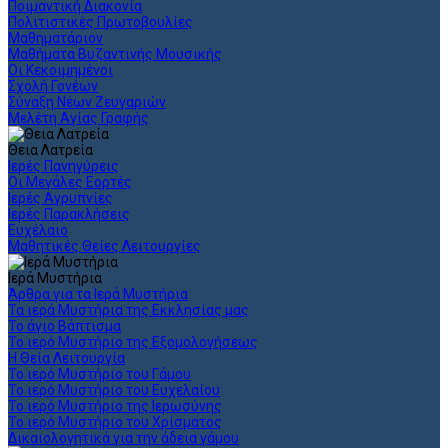
Ποιμαντική Διακονία
Πολιτιστικές Πρωτοβουλίες
Μαθηματάριον
Μαθήματα Βυζαντινής Μουσικής
Οι Κεκοιμημένοι
Σχολή Γονέων
Σύναξη Νέων Ζευγαριών
Μελέτη Αγίας Γραφής
Θεια Λατρεία
Ιερές Πανηγύρεις
Οι Μεγάλες Εορτές
Ιερές Αγρυπνίες
Ιερές Παρακλήσεις
Ευχέλαιο
Μαθητικές Θείες Λειτουργίες
Ιερά Μυστήρια
Άρθρα για τα Ιερά Μυστήρια
Τα ιερά Μυστήρια της Εκκλησίας μας
Το άγιο Βάπτισμα
Το ιερό Μυστήριο της Εξομολογήσεως
Η Θεία Λειτουργία
Το ιερό Μυστήριο του Γάμου
Το ιερό Μυστήριο του Ευχελαίου
Το ιερό Μυστήριο της Ιερωσύνης
Το ιερό Μυστήριο του Χρίσματος
Δικαιολογητικά για την άδεια γάμου