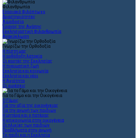
Φιλανθρωπία
Ενοριακό Φιλόπτωχο
Δραστηριότητες
Αιμοδοσία
Έρανος της Αγάπης
Εκκλησιαστική Φιλανθρωπία
Ανακύκλωση
Γνωρίζω την Ορθοδοξία
Η πίστη μας
Η ορθόδοξη λατρεία
Οι εορτές της Εκκλησίας
Η πνευματική ζωή
Εκκλησία και κοινωνία
Εκκλησία και νέοι
Η Αγιότητα
Οι αιρέσεις
Για το Γάμο και την Οικογένεια
Ο Γάμος
Για την αξία της οικογένειας
Για την αγωγή των παιδιών
Η μητέρα και ο πατέρας
Η επικοινωνία στην οικογένεια
Οι ηλικίες των παιδιών
Προβλήματα στην αγωγή
Το παιδί και η Εκκλησία