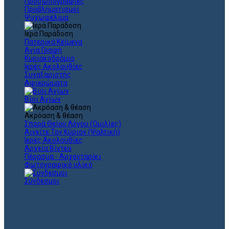
Προσωπογραφίες
Προβληματισμοί
Ψυχωφέλιμα
Ιερά Παράδοση
Πατερικά Κείμενα
Αγία Γραφή
Κυριακοδρόμιο
Ιερές Ακολουθίες
Συναξαριστής
Αφιερώματα
Βίοι Αγίων
Ακρόαση & θέαση
Σπορά Θείου Λόγου (Ομιλίες)
Αινείτε Τον Κύριον (Ψαλτική)
Ιερές Ακολουθίες
Αρχεία Βίντεο
Πέρασμα - Αρχονταρίκι
Φωτογραφικό υλικό
Σύνδεσμοι