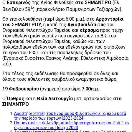
Ο
Εσπερινός
της Αγίας Φιλοθέης
στο ΣΗΜΑΝΤΡΟ
(Ελ
Α
Βενιζέλου 59
) [παρεκκλήσιο Παμμεγίστων Ταξιαρχών].
Θα επακολουθήσει (περί ώρα 6:00 μ.μ.), στο
Αρχονταρίκι
του ΣΗΜΑΝΤΡΟΥ
, η κοπή της
Αγιοβασιλόπιτας
του
Ενοριακού Φιλοπτώχου Ταμείου και
κέρασμα
προς τιμήν
των εθελοντριών κυριών που συγκροτούν το Δ.Σ του
Ενοριακού Φιλοπτώχου Ταμείου, καθώς και των
πολυάριθμων εθελοντών και εθελοντριών που στηρίζουν
το έργο του Ε.Φ.Τ. και τις παράλληλες δράσεις του
(Ενοριακό Συσσίτιο, Έρανος Αγάπης, Εθελοντική Αιμοδοσία
κ.ά.).
Στο τέλος της εκδήλωσης θα προσφερθεί σε όλες και
όλους τους εθελοντές συμβολικό αναμνηστικό δώρο.
19 Φεβρουαρίου
(ανήμερα) από ώρα
7:00π.μ.
:
Ο
Όρθρος
και η
Θεία Λειτουργία
μετ’ αρτοκλασίας
στο
ΣΗΜΑΝΤΡΟ
Δραστηριότητες του Ενοριακού Φιλοπτώχου Ταμείου κατά
την περίοδο των εορτών [2023-2024]
Ποιμαντικές – Φιλανθρωπικές δραστηριότητες του Ε.Φ.Τ. εν
όψει των εορτών του Πάσχα 2023