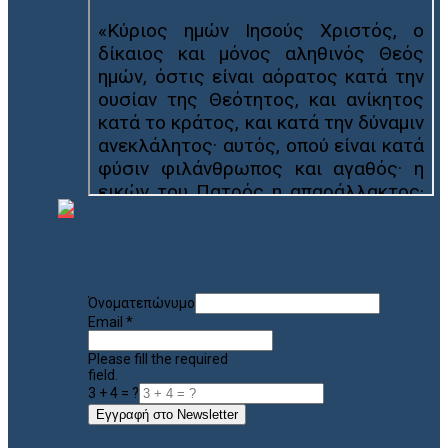
Όνοματεπώνυμο
Email
*
Please fill the required
field.
3 + 4 = ?
Εγγραφή στο Newsletter