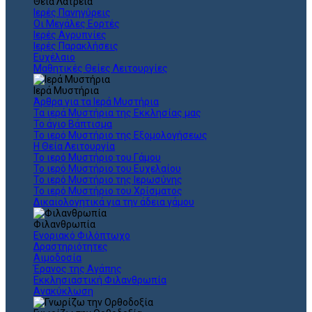
Θεια Λατρεία
Ιερές Πανηγύρεις
Οι Μεγάλες Εορτές
Ιερές Αγρυπνίες
Ιερές Παρακλήσεις
Ευχέλαιο
Μαθητικές Θείες Λειτουργίες
Ιερά Μυστήρια
Άρθρα για τα Ιερά Μυστήρια
Τα ιερά Μυστήρια της Εκκλησίας μας
Το άγιο Βάπτισμα
Το ιερό Μυστήριο της Εξομολογήσεως
Η Θεία Λειτουργία
Το ιερό Μυστήριο του Γάμου
Το ιερό Μυστήριο του Ευχελαίου
Το ιερό Μυστήριο της Ιερωσύνης
Το ιερό Μυστήριο του Χρίσματος
Δικαιολογητικά για την άδεια γάμου
Φιλανθρωπία
Ενοριακό Φιλόπτωχο
Δραστηριότητες
Αιμοδοσία
Έρανος της Αγάπης
Εκκλησιαστική Φιλανθρωπία
Ανακύκλωση