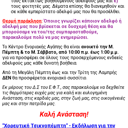
τους εκτάκτως βοηθουμένους αδελφούς μας και
ε)
τους φοιτητές μας. Δέματα επίσης θα διανεμηθούν και
σε κάθε εμπερίστατο αδελφό μας που θα προσέλθει.
Θερμή παράκληση
:
Όποιος γνωρίζει κάποιον αδελφό ή
αδελφή μας που βρίσκεται σε δυσχερή θέση και θα
μπορούσαμε να του/της συμπαρασταθούμε,
παρακαλούμε πολύ να μας ενημερώσει.
Το Κέντρο Ενοριακής Αγάπης θα είναι
ανοικτό την Μ.
Πέμπτη & το Μ. Σάββατο, από 10:00 π.μ. έως 1:00 μ.μ.
για να προσφέρει σε όλους τους προσερχόμενους ενδεείς
αδελφούς μας κάθε δυνατή βοήθεια.
Από τη Μεγάλη Πέμπτη έως και την Τρίτη της Λαμπρής
ΔΕΝ
θα προσφέρεται ενοριακό συσσίτιο.
Εκ μέρους του Δ.Σ του Ε.Φ.Τ., σας παρακαλούμε να δεχθείτε
τις θερμότερες ευχές μας για καλή και ευλογημένη
Ανάσταση, στις καρδιές μας, στην ζωή μας, στις οικογένειές
μας και στην πατρίδα μας.
Καλή Ανάσταση!
"Χορευτική Τσικνοπέμπτη" - Εκδήλωση για την