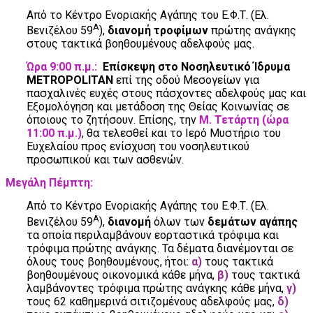
Από το Κέντρο Ενοριακής Αγάπης του Ε.Φ.Τ. (Ελ.
Α
Βενιζέλου 59
),
διανομή
τροφίμων
πρώτης ανάγκης
στους τακτικά βοηθουμένους αδελφούς μας.
Ώρα 9:00 π.μ.:
Επίσκεψη στο Νοσηλευτικό Ίδρυμα
METROPOLITAN
επί της οδού Μεσογείων για
πασχαλινές ευχές στους πάσχοντες αδελφούς μας και
Εξομολόγηση και μετάδοση της Θείας Κοινωνίας σε
όποιους το ζητήσουν. Επίσης, την
Μ. Τετάρτη (ώρα
11:00 π.μ.)
, θα τελεσθεί και το Ιερό Μυστήριο του
Ευχελαίου προς ενίσχυση του νοσηλευτικού
προσωπικού και των ασθενών.
Μεγάλη Πέμπτη
:
Από το Κέντρο Ενοριακής Αγάπης του Ε.Φ.Τ. (Ελ.
Α
Βενιζέλου 59
),
διανομή
όλων των
δεμάτων αγάπης
τα οποία περιλαμβάνουν εορταστικά τρόφιμα και
τρόφιμα πρώτης ανάγκης. Τα δέματα διανέμονται σε
όλους τους βοηθουμένους, ήτοι:
α)
τους τακτικά
βοηθουμένους οικονομικά κάθε μήνα,
β)
τους τακτικά
λαμβάνοντες τρόφιμα πρώτης ανάγκης κάθε μήνα,
γ)
τους 62 καθημερινά σιτιζομένους αδελφούς μας,
δ)