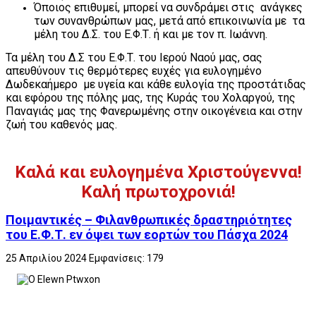
Όποιος επιθυμεί, μπορεί να συνδράμει στις ανάγκες
των συνανθρώπων μας, μετά από επικοινωνία με τα
μέλη του Δ.Σ. του Ε.Φ.Τ. ή και με τον π. Ιωάννη.
Τα μέλη του Δ.Σ του Ε.Φ.Τ. του Ιερού Ναού μας, σας
απευθύνουν τις θερμότερες ευχές για ευλογημένο
Δωδεκαήμερο με υγεία και κάθε ευλογία της προστάτιδας
και εφόρου της πόλης μας, της Κυράς του Χολαργού, της
Παναγιάς μας της Φανερωμένης στην οικογένεια και στην
ζωή του καθενός μας.
Καλά και ευλογημένα Χριστούγεννα!
Καλή πρωτοχρονιά!
Ποιμαντικές – Φιλανθρωπικές δραστηριότητες
του Ε.Φ.Τ. εν όψει των εορτών του Πάσχα 2024
25 Απριλίου 2024
Εμφανίσεις: 179