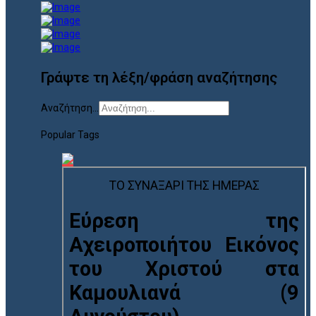
Γράψτε τη λέξη/φράση αναζήτησης
Αναζήτηση...
Popular Tags