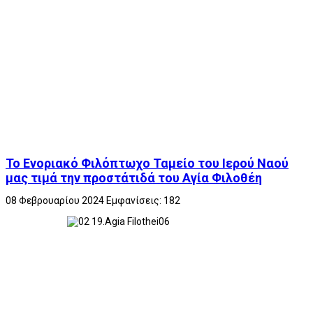
Το Ενοριακό Φιλόπτωχο Ταμείο του Ιερού Ναού
μας τιμά την προστάτιδά του Αγία Φιλοθέη
08 Φεβρουαρίου 2024
Εμφανίσεις: 182