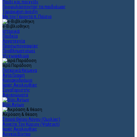
Παιδί και παιχνίδι
Προφυλάσσοντας τα παιδιά μας
Ταραγμένη άνοιξη
Με τον Γέροντα π. Παϊσιο
e-Βιβλιοθηκη
Ιστορικά
Παιδεία
Λογοτεχνία
Προσωπογραφίες
Προβληματισμοί
Ψυχωφέλιμα
Ιερά Παράδοση
Πατερικά Κείμενα
Αγία Γραφή
Κυριακοδρόμιο
Ιερές Ακολουθίες
Συναξαριστής
Αφιερώματα
Βίοι Αγίων
Ακρόαση & θέαση
Σπορά Θείου Λόγου (Ομιλίες)
Αινείτε Τον Κύριον (Ψαλτική)
Ιερές Ακολουθίες
Αρχεία Βίντεο