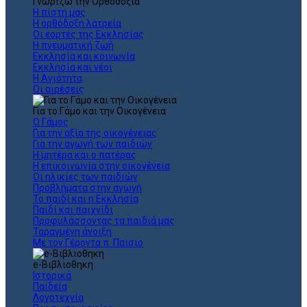
Γνωρίζω την Ορθοδοξία
Η πίστη μας
Η ορθόδοξη λατρεία
Οι εορτές της Εκκλησίας
Η πνευματική ζωή
Εκκλησία και κοινωνία
Εκκλησία και νέοι
Η Αγιότητα
Οι αιρέσεις
Για το Γάμο και την Οικογένεια
Ο Γάμος
Για την αξία της οικογένειας
Για την αγωγή των παιδιών
Η μητέρα και ο πατέρας
Η επικοινωνία στην οικογένεια
Οι ηλικίες των παιδιών
Προβλήματα στην αγωγή
Το παιδί και η Εκκλησία
Παιδί και παιχνίδι
Προφυλάσσοντας τα παιδιά μας
Ταραγμένη άνοιξη
Με τον Γέροντα π. Παϊσιο
e-Βιβλιοθηκη
Ιστορικά
Παιδεία
Λογοτεχνία