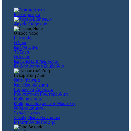
Επικαιρότητα
Αρχείο Ειδήσεων
Ο Ιερός Ναός
Η Ιστορία
Ο Ναός
Ιερά Λείψανα
Τα Έργα
Οι Ιερείς
Ιεροψάλτες & Νεωκόροι
Εκκλησιαστικό Συμβούλιο
Πνευματική Ζωή
Θείο Κήρυγμα
Ιερά Εξομολόγηση
Ποιμαντική Διακονία
Πολιτιστικές Πρωτοβουλίες
Μαθηματάριον
Μαθήματα Βυζαντινής Μουσικής
Οι Κεκοιμημένοι
Σχολή Γονέων
Σύναξη Νέων Ζευγαριών
Μελέτη Αγίας Γραφής