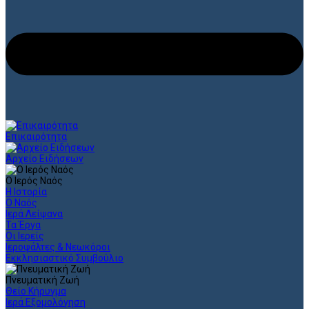
Επικαιρότητα
Αρχείο Ειδήσεων
Ο Ιερός Ναός
Η Ιστορία
Ο Ναός
Ιερά Λείψανα
Τα Έργα
Οι Ιερείς
Ιεροψάλτες & Νεωκόροι
Εκκλησιαστικό Συμβούλιο
Πνευματική Ζωή
Θείο Κήρυγμα
Ιερά Εξομολόγηση