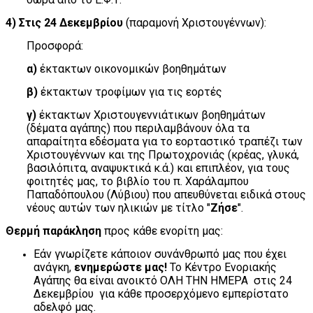
4) Στις 24 Δεκεμβρίου
(παραμονή Χριστουγέννων):
Προσφορά:
α)
έκτακτων οικονομικών βοηθημάτων
β)
έκτακτων τροφίμων για τις εορτές
γ)
έκτακτων Χριστουγεννιάτικων βοηθημάτων
(δέματα αγάπης) που περιλαμβάνουν όλα τα
απαραίτητα εδέσματα για το εορταστικό τραπέζι των
Χριστουγέννων και της Πρωτοχρονιάς (κρέας, γλυκά,
βασιλόπιτα, αναψυκτικά κ.ά.) και επιπλέον, για τους
φοιτητές μας, το βιβλίο του π. Χαράλαμπου
Παπαδόπουλου (Λύβιου) που απευθύνεται ειδικά στους
νέους αυτών των ηλικιών με τίτλο "
Ζήσε
".
Θερμή παράκληση
προς κάθε ενορίτη μας:
Εάν γνωρίζετε κάποιον συνάνθρωπό μας που έχει
ανάγκη,
ενημερώστε μας!
Το Κέντρο Ενοριακής
Αγάπης θα είναι ανοικτό ΟΛΗ ΤΗΝ ΗΜΕΡΑ στις 24
Δεκεμβρίου για κάθε προσερχόμενο εμπερίστατο
αδελφό μας.