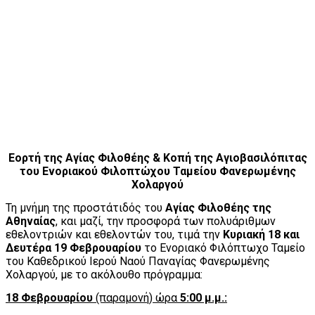
Εορτή της Αγίας Φιλοθέης & Κοπή της Αγιοβασιλόπιτας
του Ενοριακού Φιλοπτώχου Ταμείου Φανερωμένης
Χολαργού
Τη μνήμη της προστάτιδός του
Αγίας Φιλοθέης της
Αθηναίας
, και μαζί, την προσφορά των πολυάριθμων
εθελοντριών και εθελοντών του, τιμά την
Κυριακή 18 και
Δευτέρα 19 Φεβρουαρίου
το Ενοριακό Φιλόπτωχο Ταμείο
του Καθεδρικού Ιερού Ναού Παναγίας Φανερωμένης
Χολαργού, με το ακόλουθο πρόγραμμα:
18 Φεβρουαρίου
(παραμονή) ώρα
5:00 μ.μ.
: