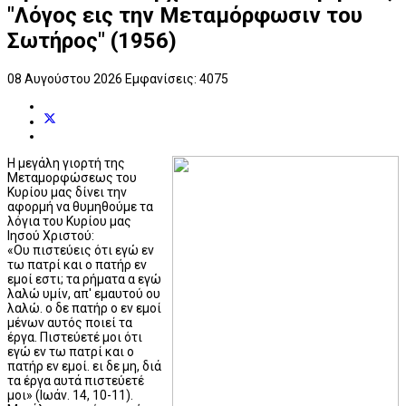
"Λόγος εις την Μεταμόρφωσιν του
Σωτήρος" (1956)
08 Αυγούστου 2026
Εμφανίσεις: 4075
Η μεγάλη γιορτή της
Μεταμορφώσεως του
Κυρίου μας δίνει την
αφορμή να θυμηθούμε τα
λόγια του Κυρίου μας
Ιησού Χριστού:
«Ου πιστεύεις ότι εγώ εν
τω πατρί και ο πατήρ εν
εμοί εστι; τα ρήματα α εγώ
λαλώ υμίν, απ' εμαυτού ου
λαλώ. ο δε πατήρ ο εν εμοί
μένων αυτός ποιεί τα
έργα. Πιστεύετέ μοι ότι
εγώ εν τω πατρί και ο
πατήρ εν εμοί. ει δε μη, διά
τα έργα αυτά πιστεύετέ
μοι» (Ιωάν. 14, 10-11).