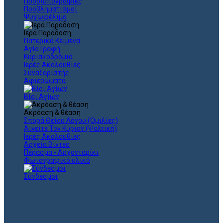
Προσωπογραφίες
Προβληματισμοί
Ψυχωφέλιμα
Ιερά Παράδοση
Πατερικά Κείμενα
Αγία Γραφή
Κυριακοδρόμιο
Ιερές Ακολουθίες
Συναξαριστής
Αφιερώματα
Βίοι Αγίων
Ακρόαση & θέαση
Σπορά Θείου Λόγου (Ομιλίες)
Αινείτε Τον Κύριον (Ψαλτική)
Ιερές Ακολουθίες
Αρχεία Βίντεο
Πέρασμα - Αρχονταρίκι
Φωτογραφικό υλικό
Σύνδεσμοι