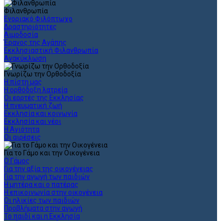
Φιλανθρωπία
Ενοριακό Φιλόπτωχο
Δραστηριότητες
Αιμοδοσία
Έρανος της Αγάπης
Εκκλησιαστική Φιλανθρωπία
Ανακύκλωση
Γνωρίζω την Ορθοδοξία
Η πίστη μας
Η ορθόδοξη λατρεία
Οι εορτές της Εκκλησίας
Η πνευματική ζωή
Εκκλησία και κοινωνία
Εκκλησία και νέοι
Η Αγιότητα
Οι αιρέσεις
Για το Γάμο και την Οικογένεια
Ο Γάμος
Για την αξία της οικογένειας
Για την αγωγή των παιδιών
Η μητέρα και ο πατέρας
Η επικοινωνία στην οικογένεια
Οι ηλικίες των παιδιών
Προβλήματα στην αγωγή
Το παιδί και η Εκκλησία