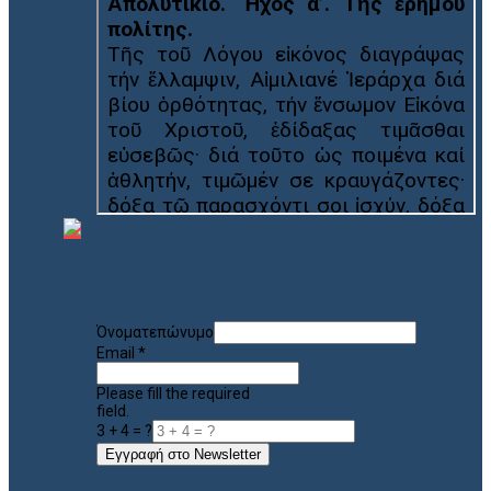
Όνοματεπώνυμο
Email
*
Please fill the required
field.
3 + 4 = ?
Εγγραφή στο Newsletter