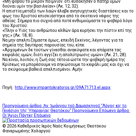
«Μη φοβού το μικρόν ποίμνιον. ότι ευδόκησεν ο πατήρ υμών
δούναι υμίν την βασιλείαν» (Λκ. 12, 32).
Η απιστία μεταξύ των λαών έλαβε ανησυχητικές διαστάσεις και το
φως του Χριστού επισκιάστηκε από το σκοτεινό νέφος της
αθεΐας. Σήμερα πιο συχνά από ποτέ ενθυμούμαστε το φοβερό λόγο
του Χριστού:
«Πλην ο Υιός του ανθρώπου ελθών άρα ευρήσει την πίστιν επί της
γης;» (Λκ. 18, 8).
Να μην απελπιζόμαστε όμως, επειδή Εκείνος, λέγοντας για τα
σημεία της δευτέρας παρουσίας του, είπε:
«Αρχομένων δε τούτων γίνεσθαι ανακύψατε και επάρατε τας
κεφαλάς υμών, διότι εγγίζει η απολύτρωσις υμών» (Λκ. 21, 28).
Να είναι, λοιπόν, η ζωή σας τέτοια ώστε την φοβερή ημέρα της
Κρίσεως να μπορέσουμε να σηκώσουμε το κεφάλι μας και όχι να
το σκύψουμε βαθειά απελπισμένοι. Αμήν.
Πηγή:
http://www.impantokratoros.gr/09A71713.el.aspx
Προηγούμενο άρθρο: Ἁγ. Ἰωάννου τοῦ Δαμασκηνοῦ "Λόγος εἰς τὸ
Γενέσιον τῆς Ὑπεραγίας Θεοτόκου"
Προηγούμενο
Επόμενο άρθρο:
Οἱ Ἅγιοι Πάντες
Επόμενο
© 2026 Καθεδρικός Ιερός Ναός Κοιμήσεως Θεοτόκου
Φανερωμένης Χολαργού