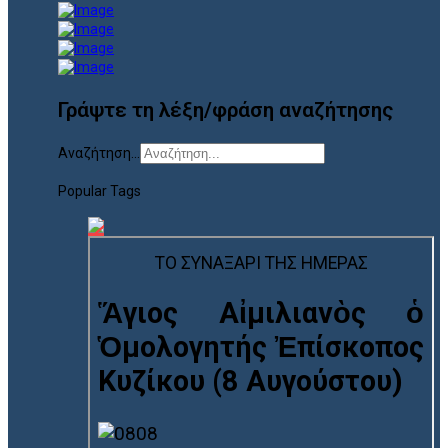
Γράψτε τη λέξη/φράση αναζήτησης
Αναζήτηση...
Popular Tags