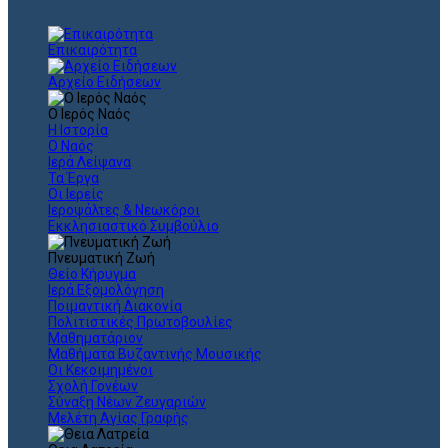
Επικαιρότητα
Αρχείο Ειδήσεων
Ο Ιερός Ναός
Η Ιστορία
Ο Ναός
Ιερά Λείψανα
Τα Έργα
Οι Ιερείς
Ιεροψάλτες & Νεωκόροι
Εκκλησιαστικό Συμβούλιο
Πνευματική Ζωή
Θείο Κήρυγμα
Ιερά Εξομολόγηση
Ποιμαντική Διακονία
Πολιτιστικές Πρωτοβουλίες
Μαθηματάριον
Μαθήματα Βυζαντινής Μουσικής
Οι Κεκοιμημένοι
Σχολή Γονέων
Σύναξη Νέων Ζευγαριών
Μελέτη Αγίας Γραφής