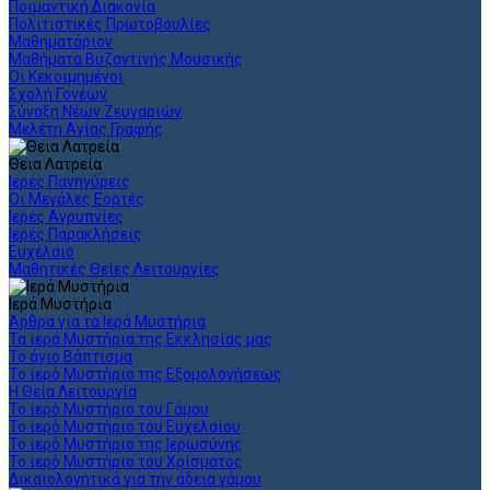
Ποιμαντική Διακονία
Πολιτιστικές Πρωτοβουλίες
Μαθηματάριον
Μαθήματα Βυζαντινής Μουσικής
Οι Κεκοιμημένοι
Σχολή Γονέων
Σύναξη Νέων Ζευγαριών
Μελέτη Αγίας Γραφής
Θεια Λατρεία
Ιερές Πανηγύρεις
Οι Μεγάλες Εορτές
Ιερές Αγρυπνίες
Ιερές Παρακλήσεις
Ευχέλαιο
Μαθητικές Θείες Λειτουργίες
Ιερά Μυστήρια
Άρθρα για τα Ιερά Μυστήρια
Τα ιερά Μυστήρια της Εκκλησίας μας
Το άγιο Βάπτισμα
Το ιερό Μυστήριο της Εξομολογήσεως
Η Θεία Λειτουργία
Το ιερό Μυστήριο του Γάμου
Το ιερό Μυστήριο του Ευχελαίου
Το ιερό Μυστήριο της Ιερωσύνης
Το ιερό Μυστήριο του Χρίσματος
Δικαιολογητικά για την άδεια γάμου