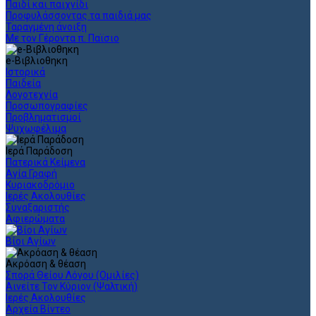
Παιδί και παιχνίδι
Προφυλάσσοντας τα παιδιά μας
Ταραγμένη άνοιξη
Με τον Γέροντα π. Παϊσιο
e-Βιβλιοθηκη
Ιστορικά
Παιδεία
Λογοτεχνία
Προσωπογραφίες
Προβληματισμοί
Ψυχωφέλιμα
Ιερά Παράδοση
Πατερικά Κείμενα
Αγία Γραφή
Κυριακοδρόμιο
Ιερές Ακολουθίες
Συναξαριστής
Αφιερώματα
Βίοι Αγίων
Ακρόαση & θέαση
Σπορά Θείου Λόγου (Ομιλίες)
Αινείτε Τον Κύριον (Ψαλτική)
Ιερές Ακολουθίες
Αρχεία Βίντεο