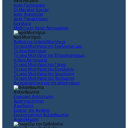
Θεια Λατρεία
Ιερές Πανηγύρεις
Οι Μεγάλες Εορτές
Ιερές Αγρυπνίες
Ιερές Παρακλήσεις
Ευχέλαιο
Μαθητικές Θείες Λειτουργίες
Ιερά Μυστήρια
Άρθρα για τα Ιερά Μυστήρια
Τα ιερά Μυστήρια της Εκκλησίας μας
Το άγιο Βάπτισμα
Το ιερό Μυστήριο της Εξομολογήσεως
Η Θεία Λειτουργία
Το ιερό Μυστήριο του Γάμου
Το ιερό Μυστήριο του Ευχελαίου
Το ιερό Μυστήριο της Ιερωσύνης
Το ιερό Μυστήριο του Χρίσματος
Δικαιολογητικά για την άδεια γάμου
Φιλανθρωπία
Ενοριακό Φιλόπτωχο
Δραστηριότητες
Αιμοδοσία
Έρανος της Αγάπης
Εκκλησιαστική Φιλανθρωπία
Ανακύκλωση