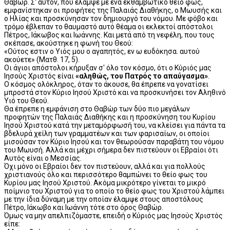
Θαβώρ. Σ' αυτόν, που έλαμψε με ένα εκθαμβωτικό θείο φως,
εμφανίστηκαν οι προφήτες της Παλαιάς Διαθήκης, ο Μωυσής και
ο Ηλίας και προσκύνησαν τον δημιουργό του νόμου. Με φόβο και
τρόμο έβλεπαν το θαυμαστό αυτό θέαμα οι εκλεκτοί απόστολοι
Πέτρος, Ιάκωβος και Ιωάννης. Και μετά από τη νεφέλη, που τους
σκέπασε, ακούστηκε η φωνή του Θεού:
«Ούτος εστιν ο Υιός μου ο αγαπητός, εν ω ευδόκησα. αυτού
ακούετε» (Ματθ. 17, 5).
Οι άγιοι απόστολοι κήρυξαν σ' όλο τον κόσμο, ότι ο Κύριός μας
Ιησούς Χριστός είναι
«αληθώς, του Πατρός το απαύγασμα»
.
Ο κόσμος ολόκληρος, όταν το άκουσε, θα έπρεπε να γονατίσει
μπροστά στον Κύριο Ιησού Χριστό και να προσκυνήσει τον Αληθινό
Υιό του Θεού.
Θα έπρεπε η εμφάνιση στο Θαβώρ των δύο πιο μεγάλων
προφητών της Παλαιάς Διαθήκης και η προσκύνηση του Κυρίου
Ιησού Χριστού κατά την μεταμόρφωσή του, να κλείσει για πάντα τα
βδελυρά χείλη των γραμματέων και των φαρισαίων, οι οποίοι
μισούσαν τον Κύριο Ιησού και τον θεωρούσαν παραβάτη του νόμου
του Μωυσή. Αλλά και μέχρι σήμερα δεν πιστεύουν οι Εβραίοι ότι
Αυτός είναι ο Μεσσίας.
Όχι μόνο οι Εβραίοι δεν τον πιστεύουν, αλλά και για πολλούς
χριστιανούς όλο και περισσότερο θαμπώνει το θείο φως του
Κυρίου μας Ιησού Χριστού. Ακόμα μικρότερο γίνεται το μικρό
ποίμνιο του Χριστού για το οποίο το θείο φως του Χριστού λάμπει
με την ίδια δύναμη με την οποίαν έλαμψε στους αποστόλους
Πέτρο, Ιάκωβο και Ιωάννη τότε στο όρος Θαβώρ.
Όμως να μην απελπιζόμαστε, επειδή ο Κύριός μας Ιησούς Χριστός
είπε: