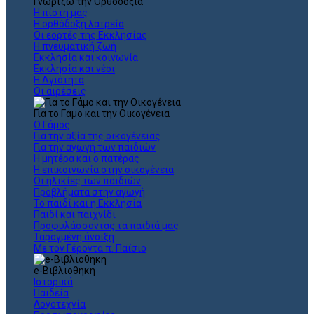
Γνωρίζω την Ορθοδοξία
Η πίστη μας
Η ορθόδοξη λατρεία
Οι εορτές της Εκκλησίας
Η πνευματική ζωή
Εκκλησία και κοινωνία
Εκκλησία και νέοι
Η Αγιότητα
Οι αιρέσεις
Για το Γάμο και την Οικογένεια
Ο Γάμος
Για την αξία της οικογένειας
Για την αγωγή των παιδιών
Η μητέρα και ο πατέρας
Η επικοινωνία στην οικογένεια
Οι ηλικίες των παιδιών
Προβλήματα στην αγωγή
Το παιδί και η Εκκλησία
Παιδί και παιχνίδι
Προφυλάσσοντας τα παιδιά μας
Ταραγμένη άνοιξη
Με τον Γέροντα π. Παϊσιο
e-Βιβλιοθηκη
Ιστορικά
Παιδεία
Λογοτεχνία