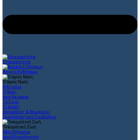
Επικαιρότητα
Αρχείο Ειδήσεων
Ο Ιερός Ναός
Η Ιστορία
Ο Ναός
Ιερά Λείψανα
Τα Έργα
Οι Ιερείς
Ιεροψάλτες & Νεωκόροι
Εκκλησιαστικό Συμβούλιο
Πνευματική Ζωή
Θείο Κήρυγμα
Ιερά Εξομολόγηση