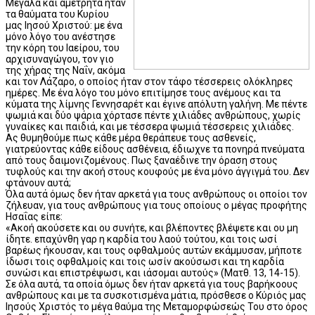
Μεγάλα και αμέτρητα ήταν
τα θαύματα του Κυρίου
μας Ιησού Χριστού: με ένα
μόνο λόγο του ανέστησε
την κόρη του Ιαείρου, του
αρχισυναγώγου, τον γιο
της χήρας της Ναΐν, ακόμα
και τον Λάζαρο, ο οποίος ήταν στον τάφο τέσσερεις ολόκληρες
ημέρες. Με ένα λόγο του μόνο επιτίμησε τους ανέμους και τα
κύματα της λίμνης Γεννησαρέτ και έγινε απόλυτη γαλήνη. Με πέντε
ψωμιά και δύο ψάρια χόρτασε πέντε χιλιάδες ανθρώπους, χωρίς
γυναίκες και παιδιά, και με τέσσερα ψωμιά τέσσερεις χιλιάδες.
Ας θυμηθούμε πως κάθε μέρα θεράπευε τους ασθενείς,
γιατρεύοντας κάθε είδους ασθένεια, έδιωχνε τα πονηρά πνεύματα
από τους δαιμονιζομένους. Πως ξαναέδινε την όραση στους
τυφλούς και την ακοή στους κουφούς με ένα μόνο άγγιγμά του. Δεν
φτάνουν αυτά;
Όλα αυτά όμως δεν ήταν αρκετά για τους ανθρώπους οι οποίοι τον
ζήλευαν, για τους ανθρώπους για τους οποίους ο μέγας προφήτης
Ησαΐας είπε:
«Ακοή ακούσετε και ου συνήτε, και βλέποντες βλέψετε και ου μη
ίδητε. επαχύνθη γαρ η καρδία του λαού τούτου, και τοις ωσί
βαρέως ήκουσαν, και τους οφθαλμούς αυτών εκάμμυσαν, μήποτε
ίδωσι τοις οφθαλμοίς και τοις ωσίν ακούσωσι και τη καρδία
συνώσι και επιστρέψωσι, και ιάσομαι αυτούς» (Ματθ. 13, 14-15).
Σε όλα αυτά, τα οποία όμως δεν ήταν αρκετά για τους βαρήκοους
ανθρώπους και με τα συσκοτισμένα μάτια, πρόσθεσε ο Κύριός μας
Ιησούς Χριστός το μέγα θαύμα της Μεταμορφώσεώς Του στο όρος