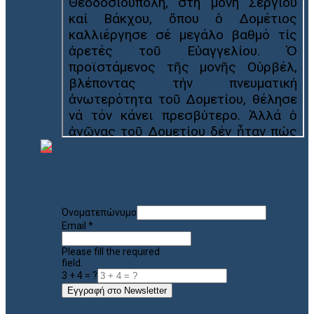
Όνοματεπώνυμο
Email
*
Please fill the required
field.
3 + 4 = ?
Εγγραφή στο Newsletter