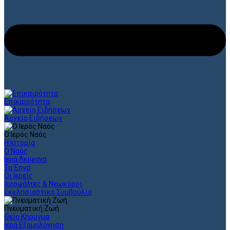
Επικαιρότητα
Αρχείο Ειδήσεων
Ο Ιερός Ναός
Η Ιστορία
Ο Ναός
Ιερά Λείψανα
Τα Έργα
Οι Ιερείς
Ιεροψάλτες & Νεωκόροι
Εκκλησιαστικό Συμβούλιο
Πνευματική Ζωή
Θείο Κήρυγμα
Ιερά Εξομολόγηση