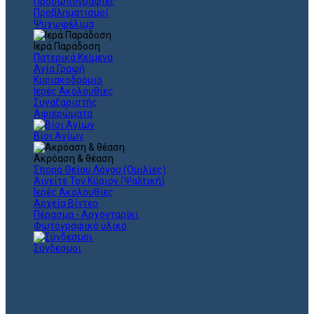
Προσωπογραφίες
Προβληματισμοί
Ψυχωφέλιμα
Ιερά Παράδοση
Πατερικά Κείμενα
Αγία Γραφή
Κυριακοδρόμιο
Ιερές Ακολουθίες
Συναξαριστής
Αφιερώματα
Βίοι Αγίων
Ακρόαση & θέαση
Σπορά Θείου Λόγου (Ομιλίες)
Αινείτε Τον Κύριον (Ψαλτική)
Ιερές Ακολουθίες
Αρχεία Βίντεο
Πέρασμα - Αρχονταρίκι
Φωτογραφικό υλικό
Σύνδεσμοι