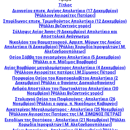
Τίτλος
Διονυσίου επισκ. Αιγίνης Απολυτίκιο (17 Δεκεμβρίου)
[Ψάλλουν Αγιορείτες Πατέρες]
Σπυρίδωνος επισκ. Τριμυθούντος Απολυτίκιο (12 Δεκεμβρίου)
[Ψάλλει βυζαντινός χορός]
Σύλληψις Αγίας Άννης (9 Δεκεμβρίου) Απολυτίκιο και
Αποστολικό Ανάγνωσμα
Νικολάου του θαυματουργού, Αρχιεπ. Μύρων της Λυκίας
Απολυτίκιο (6 Δεκεμβρίου) [Ψάλλει Χορωδία Ιεροψαλτών Ι.Μ.
Αλεξανδρουπόλεως]
Οσίου Σάββα του ηγιασμένου Απολυτίκιο (5 Δεκεμβρίου)
[Ψάλλει ο π. Μάξιμος Βαρβαρής]
Αγίας Βαρβάρας μεγαλομάρτυρος Απολυτίκιο (4 Δεκεμβρίου)
[Ψάλλουν Αγιορείτες πατέρες Ι.Μ.Σίμωνος Πέτρας]
Πορφυρίου Οσίου του Καυσοκαλυβίτου Απολυτίκιο (2
Δεκεμβρίου) [Ψάλλει ο Θανάσης Δασκαλοθανάσης]
Ανδρέα Αποστόλου του Πρωτοκλήτου Απολυτίκιο (30
Νοεμβρίου) [Ψάλλει Βυζαντινός χορός]
Στυλιανού Οσίου του Παφλαγόνος -Απολυτίκιο (26
Νοεμβρίου) [Ψάλλει ο αρχιμ. π. Νικόδημος Καβαρνός]
Αικατερίνας Μεγαλομάρτυρος - Απολυτίκιο (25 Νοεμβρίου)
[Ψάλλουν Αγιορείτες Πατέρες της Ι.Μ. ΣΙΜΩΝΟΣ ΠΕΤΡΑΣ]
Εισοδίων της Θεοτόκου - Απολυτίκιο (21 Νοεμβρίου) [Ψάλλει
Χορωδία Ιεροψαλτών Ι.Μ. Αλεξανδρουπόλεως]