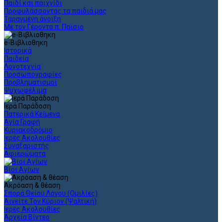
Παιδί και παιχνίδι
Προφυλάσσοντας τα παιδιά μας
Ταραγμένη άνοιξη
Με τον Γέροντα π. Παϊσιο
e-Βιβλιοθηκη
Ιστορικά
Παιδεία
Λογοτεχνία
Προσωπογραφίες
Προβληματισμοί
Ψυχωφέλιμα
Ιερά Παράδοση
Πατερικά Κείμενα
Αγία Γραφή
Κυριακοδρόμιο
Ιερές Ακολουθίες
Συναξαριστής
Αφιερώματα
Βίοι Αγίων
Ακρόαση & θέαση
Σπορά Θείου Λόγου (Ομιλίες)
Αινείτε Τον Κύριον (Ψαλτική)
Ιερές Ακολουθίες
Αρχεία Βίντεο