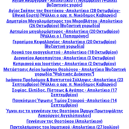
Αγίων Αναργύρων - Απολυτίκιο (1 Νοεμβρίου) [Ψάλλει
βυζαντινός χορός]
Αγίας Σκέπης της Θεοτόκου -Απολυτίκιο (28 Οκτωβρίου-
Εθνική Εορτή) [Ψάλλει ο αρχ. π. Νικόδημος Καβαρνός]
Δημητρίου Μεγαλομάρτυρος του Μυροβλήτου -Απολυτίκιο
(26 Οκτωβρίου) [Βυζαντινή χορωδία]
Αρτεμίου μεγαλομάρτυρος -Απολυτίκιο (20 Οκτωβρίου)
[Ψάλλει ο Ι. Παπαχρόνης]
Γερασίμου Κεφαλληνίας -Απολυτίκιο (20 Οκτωβρίου)
[Βυζαντινή χορωδία]
Λουκά του ευαγγελιστού - Απολυτίκιο (18 Οκτωβρίου)
Διονυσίου Αρεοπαγίτου -Απολυτίκιο (3 Οκτωβρίου)
Κυπριανού και Ιουστίνης - Απολυτίκιο (2 Οκτωβρίου)
Μετάστασις Αγίου Ιωάννου Θεολόγου - Απολυτίκιο [Βυζαντινή
χορωδία "Ψαλτικής Διάκονοι"]
Ιωάννου Προδρόμου & Βαπτιστού Σύλληψις -Απολυτίκιο (23
Σεπτεμβρίου) [Ψάλλει ο αρχ. π. Νικόδημος Καβαρνός]
Σοφίας, Ελπίδος, Πίστεως & Αγάπης - Απολυτίκιο (17
Σεπτεμβρίου)
Παγκόσμιος Ύψωσις Τιμίου Σταυρού -Απολυτίκιο (14
Σεπτεμβρίου)
Ύμνοι εις το γεννέσιον της Θεοτόκου [Άρχων Πρωτοψάλτης
Λυκούργος Αγγελόπουλος]
Γεννέσιον της Θεοτόκου (Απολυτίκιον)
Παντελεήμονος του Ιαματικού -Απολυτίκιο (27 Ιουλίου)