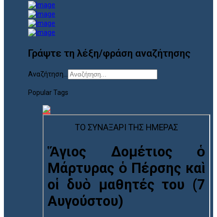
Γράψτε τη λέξη/φράση αναζήτησης
Αναζήτηση...
Popular Tags