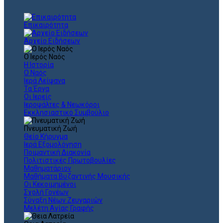
Επικαιρότητα
Αρχείο Ειδήσεων
Ο Ιερός Ναός
Η Ιστορία
Ο Ναός
Ιερά Λείψανα
Τα Έργα
Οι Ιερείς
Ιεροψάλτες & Νεωκόροι
Εκκλησιαστικό Συμβούλιο
Πνευματική Ζωή
Θείο Κήρυγμα
Ιερά Εξομολόγηση
Ποιμαντική Διακονία
Πολιτιστικές Πρωτοβουλίες
Μαθηματάριον
Μαθήματα Βυζαντινής Μουσικής
Οι Κεκοιμημένοι
Σχολή Γονέων
Σύναξη Νέων Ζευγαριών
Μελέτη Αγίας Γραφής