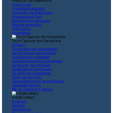
Γνωρίζω την Ορθοδοξία
Η πίστη μας
Η ορθόδοξη λατρεία
Οι εορτές της Εκκλησίας
Η πνευματική ζωή
Εκκλησία και κοινωνία
Εκκλησία και νέοι
Η Αγιότητα
Οι αιρέσεις
Για το Γάμο και την Οικογένεια
Ο Γάμος
Για την αξία της οικογένειας
Για την αγωγή των παιδιών
Η μητέρα και ο πατέρας
Η επικοινωνία στην οικογένεια
Οι ηλικίες των παιδιών
Προβλήματα στην αγωγή
Το παιδί και η Εκκλησία
Παιδί και παιχνίδι
Προφυλάσσοντας τα παιδιά μας
Ταραγμένη άνοιξη
Με τον Γέροντα π. Παϊσιο
e-Βιβλιοθηκη
Ιστορικά
Παιδεία
Λογοτεχνία