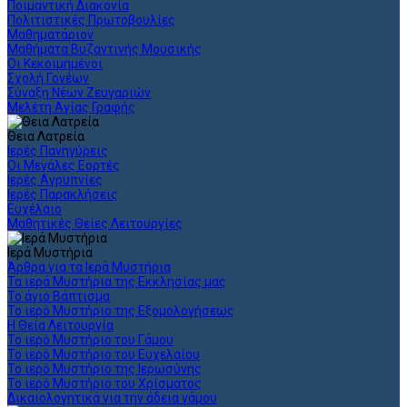
Ποιμαντική Διακονία
Πολιτιστικές Πρωτοβουλίες
Μαθηματάριον
Μαθήματα Βυζαντινής Μουσικής
Οι Κεκοιμημένοι
Σχολή Γονέων
Σύναξη Νέων Ζευγαριών
Μελέτη Αγίας Γραφής
Θεια Λατρεία
Ιερές Πανηγύρεις
Οι Μεγάλες Εορτές
Ιερές Αγρυπνίες
Ιερές Παρακλήσεις
Ευχέλαιο
Μαθητικές Θείες Λειτουργίες
Ιερά Μυστήρια
Άρθρα για τα Ιερά Μυστήρια
Τα ιερά Μυστήρια της Εκκλησίας μας
Το άγιο Βάπτισμα
Το ιερό Μυστήριο της Εξομολογήσεως
Η Θεία Λειτουργία
Το ιερό Μυστήριο του Γάμου
Το ιερό Μυστήριο του Ευχελαίου
Το ιερό Μυστήριο της Ιερωσύνης
Το ιερό Μυστήριο του Χρίσματος
Δικαιολογητικά για την άδεια γάμου