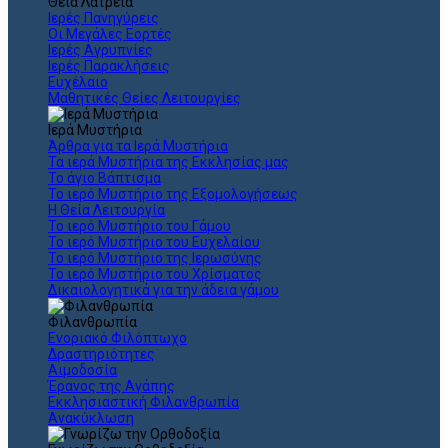
Θεια Λατρεία
Ιερές Πανηγύρεις
Οι Μεγάλες Εορτές
Ιερές Αγρυπνίες
Ιερές Παρακλήσεις
Ευχέλαιο
Μαθητικές Θείες Λειτουργίες
Ιερά Μυστήρια
Άρθρα για τα Ιερά Μυστήρια
Τα ιερά Μυστήρια της Εκκλησίας μας
Το άγιο Βάπτισμα
Το ιερό Μυστήριο της Εξομολογήσεως
Η Θεία Λειτουργία
Το ιερό Μυστήριο του Γάμου
Το ιερό Μυστήριο του Ευχελαίου
Το ιερό Μυστήριο της Ιερωσύνης
Το ιερό Μυστήριο του Χρίσματος
Δικαιολογητικά για την άδεια γάμου
Φιλανθρωπία
Ενοριακό Φιλόπτωχο
Δραστηριότητες
Αιμοδοσία
Έρανος της Αγάπης
Εκκλησιαστική Φιλανθρωπία
Ανακύκλωση