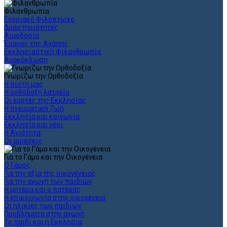
Φιλανθρωπία
Ενοριακό Φιλόπτωχο
Δραστηριότητες
Αιμοδοσία
Έρανος της Αγάπης
Εκκλησιαστική Φιλανθρωπία
Ανακύκλωση
Γνωρίζω την Ορθοδοξία
Η πίστη μας
Η ορθόδοξη λατρεία
Οι εορτές της Εκκλησίας
Η πνευματική ζωή
Εκκλησία και κοινωνία
Εκκλησία και νέοι
Η Αγιότητα
Οι αιρέσεις
Για το Γάμο και την Οικογένεια
Ο Γάμος
Για την αξία της οικογένειας
Για την αγωγή των παιδιών
Η μητέρα και ο πατέρας
Η επικοινωνία στην οικογένεια
Οι ηλικίες των παιδιών
Προβλήματα στην αγωγή
Το παιδί και η Εκκλησία