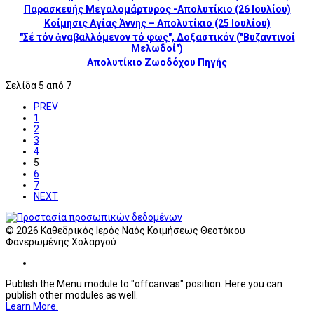
Παρασκευής Μεγαλομάρτυρος -Απολυτίκιο (26 Ιουλίου)
Κοίμησις Αγίας Άννης – Απολυτίκιο (25 Ιουλίου)
"Σέ τόν ἀναβαλλόμενον τό φως", Δοξαστικόν ("Βυζαντινοί
Μελωδοί")
Απολυτίκιο Ζωοδόχου Πηγής
Σελίδα 5 από 7
PREV
1
2
3
4
5
6
7
NEXT
© 2026 Καθεδρικός Ιερός Ναός Κοιμήσεως Θεοτόκου
Φανερωμένης Χολαργού
Publish the Menu module to "offcanvas" position. Here you can
publish other modules as well.
Learn More.