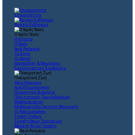
Επικαιρότητα
Αρχείο Ειδήσεων
Ο Ιερός Ναός
Η Ιστορία
Ο Ναός
Ιερά Λείψανα
Τα Έργα
Οι Ιερείς
Ιεροψάλτες & Νεωκόροι
Εκκλησιαστικό Συμβούλιο
Πνευματική Ζωή
Θείο Κήρυγμα
Ιερά Εξομολόγηση
Ποιμαντική Διακονία
Πολιτιστικές Πρωτοβουλίες
Μαθηματάριον
Μαθήματα Βυζαντινής Μουσικής
Οι Κεκοιμημένοι
Σχολή Γονέων
Σύναξη Νέων Ζευγαριών
Μελέτη Αγίας Γραφής