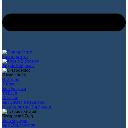
Επικαιρότητα
Αρχείο Ειδήσεων
Ο Ιερός Ναός
Η Ιστορία
Ο Ναός
Ιερά Λείψανα
Τα Έργα
Οι Ιερείς
Ιεροψάλτες & Νεωκόροι
Εκκλησιαστικό Συμβούλιο
Πνευματική Ζωή
Θείο Κήρυγμα
Ιερά Εξομολόγηση