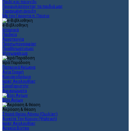
Παιδί και παιχνίδι
Προφυλάσσοντας τα παιδιά μας
Ταραγμένη άνοιξη
Με τον Γέροντα π. Παϊσιο
e-Βιβλιοθηκη
Ιστορικά
Παιδεία
Λογοτεχνία
Προσωπογραφίες
Προβληματισμοί
Ψυχωφέλιμα
Ιερά Παράδοση
Πατερικά Κείμενα
Αγία Γραφή
Κυριακοδρόμιο
Ιερές Ακολουθίες
Συναξαριστής
Αφιερώματα
Βίοι Αγίων
Ακρόαση & θέαση
Σπορά Θείου Λόγου (Ομιλίες)
Αινείτε Τον Κύριον (Ψαλτική)
Ιερές Ακολουθίες
Αρχεία Βίντεο