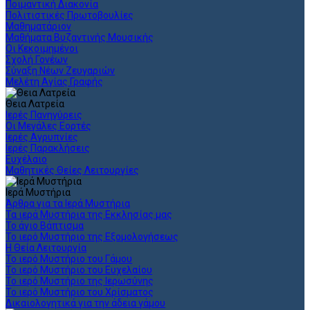
Ποιμαντική Διακονία
Πολιτιστικές Πρωτοβουλίες
Μαθηματάριον
Μαθήματα Βυζαντινής Μουσικής
Οι Κεκοιμημένοι
Σχολή Γονέων
Σύναξη Νέων Ζευγαριών
Μελέτη Αγίας Γραφής
Θεια Λατρεία
Ιερές Πανηγύρεις
Οι Μεγάλες Εορτές
Ιερές Αγρυπνίες
Ιερές Παρακλήσεις
Ευχέλαιο
Μαθητικές Θείες Λειτουργίες
Ιερά Μυστήρια
Άρθρα για τα Ιερά Μυστήρια
Τα ιερά Μυστήρια της Εκκλησίας μας
Το άγιο Βάπτισμα
Το ιερό Μυστήριο της Εξομολογήσεως
Η Θεία Λειτουργία
Το ιερό Μυστήριο του Γάμου
Το ιερό Μυστήριο του Ευχελαίου
Το ιερό Μυστήριο της Ιερωσύνης
Το ιερό Μυστήριο του Χρίσματος
Δικαιολογητικά για την άδεια γάμου