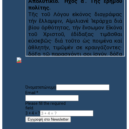
Όνοματεπώνυμο
Email
*
Please fill the required
field.
3 + 4 = ?
Εγγραφή στο Newsletter