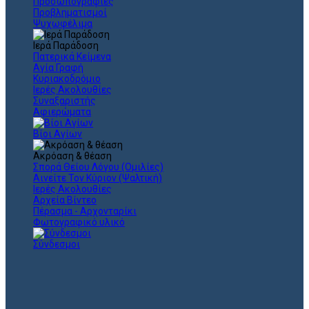
Προσωπογραφίες
Προβληματισμοί
Ψυχωφέλιμα
Ιερά Παράδοση
Πατερικά Κείμενα
Αγία Γραφή
Κυριακοδρόμιο
Ιερές Ακολουθίες
Συναξαριστής
Αφιερώματα
Βίοι Αγίων
Ακρόαση & θέαση
Σπορά Θείου Λόγου (Ομιλίες)
Αινείτε Τον Κύριον (Ψαλτική)
Ιερές Ακολουθίες
Αρχεία Βίντεο
Πέρασμα - Αρχονταρίκι
Φωτογραφικό υλικό
Σύνδεσμοι