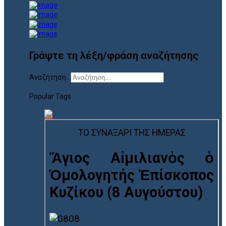
Γράψτε τη λέξη/φράση αναζήτησης
Αναζήτηση...
Popular Tags