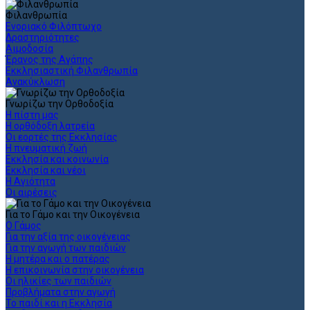
Φιλανθρωπία
Ενοριακό Φιλόπτωχο
Δραστηριότητες
Αιμοδοσία
Έρανος της Αγάπης
Εκκλησιαστική Φιλανθρωπία
Ανακύκλωση
Γνωρίζω την Ορθοδοξία
Η πίστη μας
Η ορθόδοξη λατρεία
Οι εορτές της Εκκλησίας
Η πνευματική ζωή
Εκκλησία και κοινωνία
Εκκλησία και νέοι
Η Αγιότητα
Οι αιρέσεις
Για το Γάμο και την Οικογένεια
Ο Γάμος
Για την αξία της οικογένειας
Για την αγωγή των παιδιών
Η μητέρα και ο πατέρας
Η επικοινωνία στην οικογένεια
Οι ηλικίες των παιδιών
Προβλήματα στην αγωγή
Το παιδί και η Εκκλησία