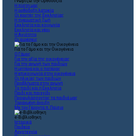
Γνωρίζω την Ορθοδοξία
Η πίστη μας
Η ορθόδοξη λατρεία
Οι εορτές της Εκκλησίας
Η πνευματική ζωή
Εκκλησία και κοινωνία
Εκκλησία και νέοι
Η Αγιότητα
Οι αιρέσεις
Για το Γάμο και την Οικογένεια
Ο Γάμος
Για την αξία της οικογένειας
Για την αγωγή των παιδιών
Η μητέρα και ο πατέρας
Η επικοινωνία στην οικογένεια
Οι ηλικίες των παιδιών
Προβλήματα στην αγωγή
Το παιδί και η Εκκλησία
Παιδί και παιχνίδι
Προφυλάσσοντας τα παιδιά μας
Ταραγμένη άνοιξη
Με τον Γέροντα π. Παϊσιο
e-Βιβλιοθηκη
Ιστορικά
Παιδεία
Λογοτεχνία