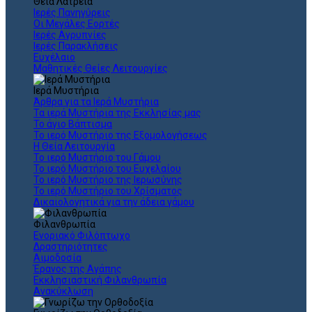
Θεια Λατρεία
Ιερές Πανηγύρεις
Οι Μεγάλες Εορτές
Ιερές Αγρυπνίες
Ιερές Παρακλήσεις
Ευχέλαιο
Μαθητικές Θείες Λειτουργίες
Ιερά Μυστήρια
Άρθρα για τα Ιερά Μυστήρια
Τα ιερά Μυστήρια της Εκκλησίας μας
Το άγιο Βάπτισμα
Το ιερό Μυστήριο της Εξομολογήσεως
Η Θεία Λειτουργία
Το ιερό Μυστήριο του Γάμου
Το ιερό Μυστήριο του Ευχελαίου
Το ιερό Μυστήριο της Ιερωσύνης
Το ιερό Μυστήριο του Χρίσματος
Δικαιολογητικά για την άδεια γάμου
Φιλανθρωπία
Ενοριακό Φιλόπτωχο
Δραστηριότητες
Αιμοδοσία
Έρανος της Αγάπης
Εκκλησιαστική Φιλανθρωπία
Ανακύκλωση