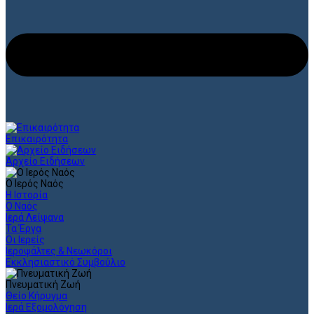
Επικαιρότητα
Αρχείο Ειδήσεων
Ο Ιερός Ναός
Η Ιστορία
Ο Ναός
Ιερά Λείψανα
Τα Έργα
Οι Ιερείς
Ιεροψάλτες & Νεωκόροι
Εκκλησιαστικό Συμβούλιο
Πνευματική Ζωή
Θείο Κήρυγμα
Ιερά Εξομολόγηση