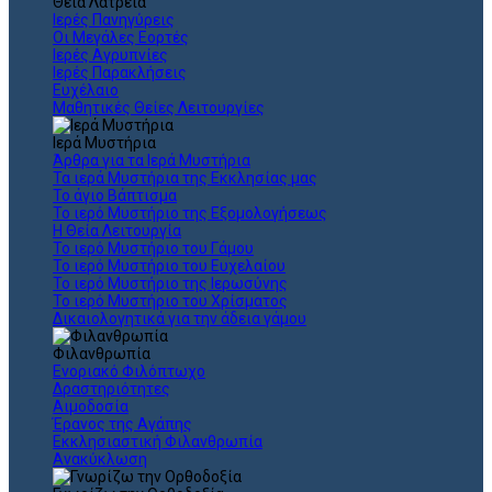
Θεια Λατρεία
Ιερές Πανηγύρεις
Οι Μεγάλες Εορτές
Ιερές Αγρυπνίες
Ιερές Παρακλήσεις
Ευχέλαιο
Μαθητικές Θείες Λειτουργίες
Ιερά Μυστήρια
Άρθρα για τα Ιερά Μυστήρια
Τα ιερά Μυστήρια της Εκκλησίας μας
Το άγιο Βάπτισμα
Το ιερό Μυστήριο της Εξομολογήσεως
Η Θεία Λειτουργία
Το ιερό Μυστήριο του Γάμου
Το ιερό Μυστήριο του Ευχελαίου
Το ιερό Μυστήριο της Ιερωσύνης
Το ιερό Μυστήριο του Χρίσματος
Δικαιολογητικά για την άδεια γάμου
Φιλανθρωπία
Ενοριακό Φιλόπτωχο
Δραστηριότητες
Αιμοδοσία
Έρανος της Αγάπης
Εκκλησιαστική Φιλανθρωπία
Ανακύκλωση