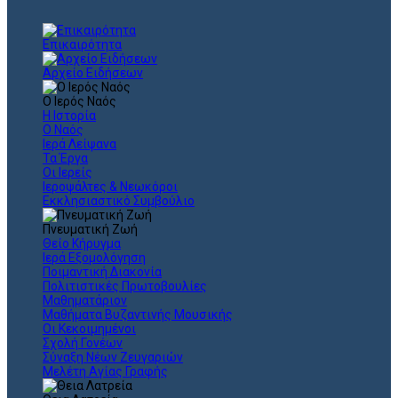
Επικαιρότητα
Αρχείο Ειδήσεων
Ο Ιερός Ναός
Η Ιστορία
Ο Ναός
Ιερά Λείψανα
Τα Έργα
Οι Ιερείς
Ιεροψάλτες & Νεωκόροι
Εκκλησιαστικό Συμβούλιο
Πνευματική Ζωή
Θείο Κήρυγμα
Ιερά Εξομολόγηση
Ποιμαντική Διακονία
Πολιτιστικές Πρωτοβουλίες
Μαθηματάριον
Μαθήματα Βυζαντινής Μουσικής
Οι Κεκοιμημένοι
Σχολή Γονέων
Σύναξη Νέων Ζευγαριών
Μελέτη Αγίας Γραφής