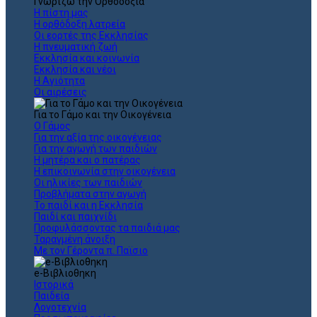
Γνωρίζω την Ορθοδοξία
Η πίστη μας
Η ορθόδοξη λατρεία
Οι εορτές της Εκκλησίας
Η πνευματική ζωή
Εκκλησία και κοινωνία
Εκκλησία και νέοι
Η Αγιότητα
Οι αιρέσεις
Για το Γάμο και την Οικογένεια
Ο Γάμος
Για την αξία της οικογένειας
Για την αγωγή των παιδιών
Η μητέρα και ο πατέρας
Η επικοινωνία στην οικογένεια
Οι ηλικίες των παιδιών
Προβλήματα στην αγωγή
Το παιδί και η Εκκλησία
Παιδί και παιχνίδι
Προφυλάσσοντας τα παιδιά μας
Ταραγμένη άνοιξη
Με τον Γέροντα π. Παϊσιο
e-Βιβλιοθηκη
Ιστορικά
Παιδεία
Λογοτεχνία