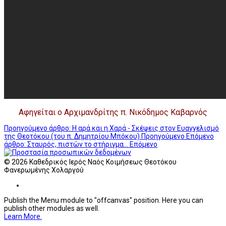
Αφηγείται ο Αρχιμανδρίτης π. Νικόδημος Καβαρνός
Προηγούμενο άρθρο: Η αρά και η Χαρά - Σκέψεις στον Ευαγγελισμό
της Θεοτόκου (του π. Δημητρίου Μπόκου)
Προηγούμενο
Επόμενο
άρθρο: Σταυρός, πιστών το στήριγμα...
Επόμενο
© 2026 Καθεδρικός Ιερός Ναός Κοιμήσεως Θεοτόκου
Φανερωμένης Χολαργού
Publish the Menu module to "offcanvas" position. Here you can
publish other modules as well.
Learn More.