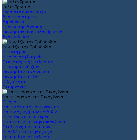
Φιλανθρωπία
Ενοριακό Φιλόπτωχο
Δραστηριότητες
Αιμοδοσία
Έρανος της Αγάπης
Εκκλησιαστική Φιλανθρωπία
Ανακύκλωση
Γνωρίζω την Ορθοδοξία
Η πίστη μας
Η ορθόδοξη λατρεία
Οι εορτές της Εκκλησίας
Η πνευματική ζωή
Εκκλησία και κοινωνία
Εκκλησία και νέοι
Η Αγιότητα
Οι αιρέσεις
Για το Γάμο και την Οικογένεια
Ο Γάμος
Για την αξία της οικογένειας
Για την αγωγή των παιδιών
Η μητέρα και ο πατέρας
Η επικοινωνία στην οικογένεια
Οι ηλικίες των παιδιών
Προβλήματα στην αγωγή
Το παιδί και η Εκκλησία