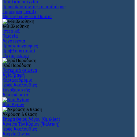
Παιδί και παιχνίδι
Προφυλάσσοντας τα παιδιά μας
Ταραγμένη άνοιξη
Με τον Γέροντα π. Παϊσιο
e-Βιβλιοθηκη
Ιστορικά
Παιδεία
Λογοτεχνία
Προσωπογραφίες
Προβληματισμοί
Ψυχωφέλιμα
Ιερά Παράδοση
Πατερικά Κείμενα
Αγία Γραφή
Κυριακοδρόμιο
Ιερές Ακολουθίες
Συναξαριστής
Αφιερώματα
Βίοι Αγίων
Ακρόαση & θέαση
Σπορά Θείου Λόγου (Ομιλίες)
Αινείτε Τον Κύριον (Ψαλτική)
Ιερές Ακολουθίες
Αρχεία Βίντεο