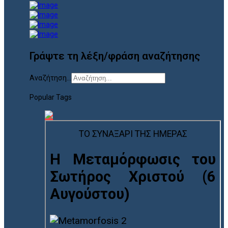
Γράψτε τη λέξη/φράση αναζήτησης
Αναζήτηση...
Popular Tags