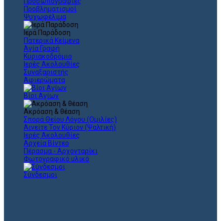
Προσωπογραφίες
Προβληματισμοί
Ψυχωφέλιμα
Ιερά Παράδοση
Πατερικά Κείμενα
Αγία Γραφή
Κυριακοδρόμιο
Ιερές Ακολουθίες
Συναξαριστής
Αφιερώματα
Βίοι Αγίων
Ακρόαση & θέαση
Σπορά Θείου Λόγου (Ομιλίες)
Αινείτε Τον Κύριον (Ψαλτική)
Ιερές Ακολουθίες
Αρχεία Βίντεο
Πέρασμα - Αρχονταρίκι
Φωτογραφικό υλικό
Σύνδεσμοι