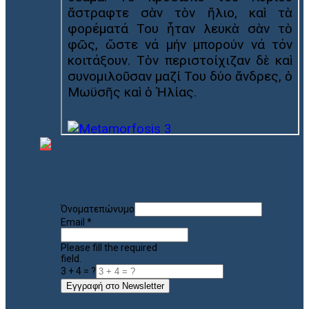
Όνοματεπώνυμο
Email
*
Please fill the required
field.
3 + 4 = ?
Εγγραφή στο Newsletter