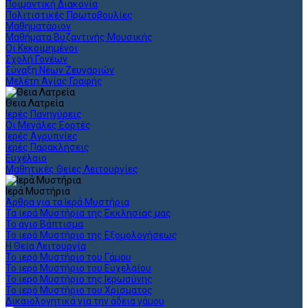
Ποιμαντική Διακονία
Πολιτιστικές Πρωτοβουλίες
Μαθηματάριον
Μαθήματα Βυζαντινής Μουσικής
Οι Κεκοιμημένοι
Σχολή Γονέων
Σύναξη Νέων Ζευγαριών
Μελέτη Αγίας Γραφής
Θεια Λατρεία
Ιερές Πανηγύρεις
Οι Μεγάλες Εορτές
Ιερές Αγρυπνίες
Ιερές Παρακλήσεις
Ευχέλαιο
Μαθητικές Θείες Λειτουργίες
Ιερά Μυστήρια
Άρθρα για τα Ιερά Μυστήρια
Τα ιερά Μυστήρια της Εκκλησίας μας
Το άγιο Βάπτισμα
Το ιερό Μυστήριο της Εξομολογήσεως
Η Θεία Λειτουργία
Το ιερό Μυστήριο του Γάμου
Το ιερό Μυστήριο του Ευχελαίου
Το ιερό Μυστήριο της Ιερωσύνης
Το ιερό Μυστήριο του Χρίσματος
Δικαιολογητικά για την άδεια γάμου