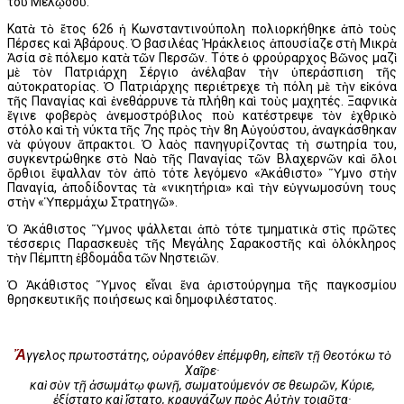
τοῦ Μελῳδοῦ.
Κατὰ τὸ ἔτος 626 ἡ Κωνσταντινούπολη πολιορκήθηκε ἀπὸ τοὺς
Πέρσες καὶ Ἀβάρους. Ὁ βασιλέας Ἡράκλειος ἀπουσίαζε στὴ Μικρὰ
Ἀσία σὲ πόλεμο κατὰ τῶν Περσῶν. Τότε ὁ φρούραρχος Βῶνος μαζὶ
μὲ τὸν Πατριάρχη Σέργιο ἀνέλαβαν τὴν ὑπεράσπιση τῆς
αὐτοκρατορίας. Ὁ Πατριάρχης περιέτρεχε τὴ πόλη μὲ τὴν εἰκόνα
τῆς Παναγίας καὶ ἐνεθάρρυνε τὰ πλήθη καὶ τοὺς μαχητές. Ξαφνικὰ
ἔγινε φοβερὸς ἀνεμοστρόβιλος ποὺ κατέστρεψε τὸν ἐχθρικὸ
στόλο καὶ τὴ νύκτα τῆς 7ης πρὸς τὴν 8η Αὐγούστου, ἀναγκάσθηκαν
νὰ φύγουν ἄπρακτοι. Ὁ λαὸς πανηγυρίζοντας τὴ σωτηρία του,
συγκεντρώθηκε στὸ Ναὸ τῆς Παναγίας τῶν Βλαχερνῶν καὶ ὅλοι
ὄρθιοι ἔψαλλαν τὸν ἀπὸ τότε λεγόμενο «Ἀκάθιστο» Ὕμνο στὴν
Παναγία, ἀποδίδοντας τὰ «νικητήρια» καὶ τὴν εὐγνωμοσύνη τους
στὴν «Ὑπερμάχω Στρατηγῶ».
Ὁ Ἀκάθιστος Ὕμνος ψάλλεται ἀπὸ τότε τμηματικὰ στὶς πρῶτες
τέσσερις Παρασκευὲς τῆς Μεγάλης Σαρακοστῆς καὶ ὁλόκληρος
τὴν Πέμπτη ἑβδομάδα τῶν Νηστειῶν.
Ὁ Ἀκάθιστος Ὕμνος εἶναι ἕνα ἀριστούργημα τῆς παγκοσμίου
θρησκευτικῆς ποιήσεως καὶ δημοφιλέστατος.
Ἄ
γγελος πρωτοστάτης, οὐρανόθεν ἐπέμφθη, εἰπεῖν τῇ Θεοτόκω τὸ
Χαῖρε·
καὶ σὺν τῇ ἀσωμάτῳ φωνῇ, σωματούμενόν σε θεωρῶν, Κύριε,
ἐξίστατο καὶ ἵστατο, κραυγάζων πρὸς Αὐτὴν τοιαῦτα·