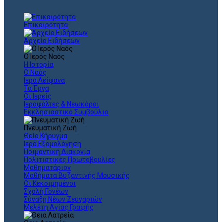
Επικαιρότητα
Αρχείο Ειδήσεων
Ο Ιερός Ναός
Η Ιστορία
Ο Ναός
Ιερά Λείψανα
Τα Έργα
Οι Ιερείς
Ιεροψάλτες & Νεωκόροι
Εκκλησιαστικό Συμβούλιο
Πνευματική Ζωή
Θείο Κήρυγμα
Ιερά Εξομολόγηση
Ποιμαντική Διακονία
Πολιτιστικές Πρωτοβουλίες
Μαθηματάριον
Μαθήματα Βυζαντινής Μουσικής
Οι Κεκοιμημένοι
Σχολή Γονέων
Σύναξη Νέων Ζευγαριών
Μελέτη Αγίας Γραφής