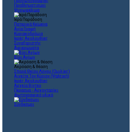
Προσωπογραφίες
Προβληματισμοί
Ψυχωφέλιμα
Ιερά Παράδοση
Πατερικά Κείμενα
Αγία Γραφή
Κυριακοδρόμιο
Ιερές Ακολουθίες
Συναξαριστής
Αφιερώματα
Βίοι Αγίων
Ακρόαση & θέαση
Σπορά Θείου Λόγου (Ομιλίες)
Αινείτε Τον Κύριον (Ψαλτική)
Ιερές Ακολουθίες
Αρχεία Βίντεο
Πέρασμα - Αρχονταρίκι
Φωτογραφικό υλικό
Σύνδεσμοι