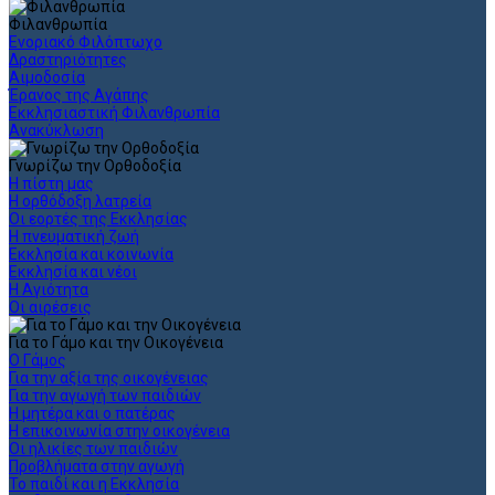
Φιλανθρωπία
Ενοριακό Φιλόπτωχο
Δραστηριότητες
Αιμοδοσία
Έρανος της Αγάπης
Εκκλησιαστική Φιλανθρωπία
Ανακύκλωση
Γνωρίζω την Ορθοδοξία
Η πίστη μας
Η ορθόδοξη λατρεία
Οι εορτές της Εκκλησίας
Η πνευματική ζωή
Εκκλησία και κοινωνία
Εκκλησία και νέοι
Η Αγιότητα
Οι αιρέσεις
Για το Γάμο και την Οικογένεια
Ο Γάμος
Για την αξία της οικογένειας
Για την αγωγή των παιδιών
Η μητέρα και ο πατέρας
Η επικοινωνία στην οικογένεια
Οι ηλικίες των παιδιών
Προβλήματα στην αγωγή
Το παιδί και η Εκκλησία