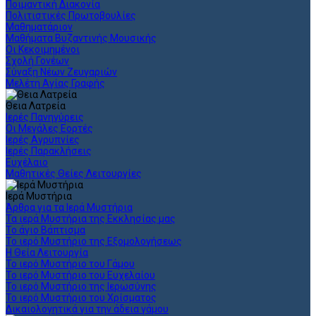
Ποιμαντική Διακονία
Πολιτιστικές Πρωτοβουλίες
Μαθηματάριον
Μαθήματα Βυζαντινής Μουσικής
Οι Κεκοιμημένοι
Σχολή Γονέων
Σύναξη Νέων Ζευγαριών
Μελέτη Αγίας Γραφής
Θεια Λατρεία
Ιερές Πανηγύρεις
Οι Μεγάλες Εορτές
Ιερές Αγρυπνίες
Ιερές Παρακλήσεις
Ευχέλαιο
Μαθητικές Θείες Λειτουργίες
Ιερά Μυστήρια
Άρθρα για τα Ιερά Μυστήρια
Τα ιερά Μυστήρια της Εκκλησίας μας
Το άγιο Βάπτισμα
Το ιερό Μυστήριο της Εξομολογήσεως
Η Θεία Λειτουργία
Το ιερό Μυστήριο του Γάμου
Το ιερό Μυστήριο του Ευχελαίου
Το ιερό Μυστήριο της Ιερωσύνης
Το ιερό Μυστήριο του Χρίσματος
Δικαιολογητικά για την άδεια γάμου