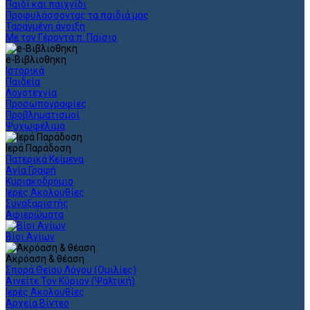
Παιδί και παιχνίδι
Προφυλάσσοντας τα παιδιά μας
Ταραγμένη άνοιξη
Με τον Γέροντα π. Παϊσιο
e-Βιβλιοθηκη
Ιστορικά
Παιδεία
Λογοτεχνία
Προσωπογραφίες
Προβληματισμοί
Ψυχωφέλιμα
Ιερά Παράδοση
Πατερικά Κείμενα
Αγία Γραφή
Κυριακοδρόμιο
Ιερές Ακολουθίες
Συναξαριστής
Αφιερώματα
Βίοι Αγίων
Ακρόαση & θέαση
Σπορά Θείου Λόγου (Ομιλίες)
Αινείτε Τον Κύριον (Ψαλτική)
Ιερές Ακολουθίες
Αρχεία Βίντεο