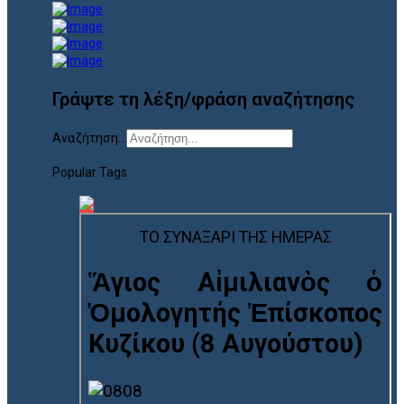
Γράψτε τη λέξη/φράση αναζήτησης
Αναζήτηση...
Popular Tags