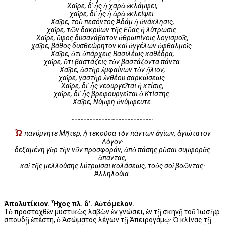
Χαῖρε, δ' ἧς ἡ χαρὰ ἐκλάμψει,
χαῖρε, δι' ἧς ἡ ἀρὰ ἐκλείψει.
Χαῖρε, τοῦ πεσόντος Ἀδάμ ἡ ἀνάκλησις,
χαῖρε, τῶν δακρύων τῆς Εὔας ἡ λύτρωσις.
Χαῖρε, ὕψος δυσανάβατον ἀθρωπίνοις λογισμοῖς,
χαῖρε, βάθος δυσθεώρητον καὶ ἀγγέλων ὀφθαλμοῖς.
Χαῖρε, ὅτι ὑπάρχεις Βασιλέως καθέδρα,
χαῖρε, ὅτι βαστάζεις τὸν βαστάζοντα πάντα.
Χαῖρε, ἀστὴρ ἐμφαίνων τὸν ἥλιον,
χαῖρε, γαστὴρ ἐνθέου σαρκώσεως.
Χαῖρε, δι' ἧς νεουργεῖται ἡ κτίσις,
χαῖρε, δι' ἧς βρεφουργεῖται ὁ Κτίστης.
Χαῖρε, Νύμφη ἀνύμφευτε.
………………………………………………
Ὦ
πανύμνητε Μῆτερ, ἡ τεκοῦσα τὸν πάντων ἁγίων, ἁγιώτατον
Λόγον·
δεξαμένη γὰρ τὴν νῦν προσφοράν, ἀπὸ πάσης ρῦσαι συμφορᾶς
ἅπαντας,
καὶ τῆς μελλούσης λύτρωσαι κολάσεως, τοὺς σοὶ βοῶντας·
Ἀλληλούια.
Ἀπολυτίκιον. Ἦχος πλ. δ’. Αὐτόμελον.
Τὸ προσταχθὲν μυστικῶς λαβὼν ἐν γνώσει, ἐν τῇ σκηνῇ τοῦ Ἰωσὴφ
σπουδῇ ἐπέστη, ὁ Ἀσώματος λέγων τῇ Ἀπειρογάμῳ· Ὁ κλίνας τῇ