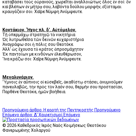
καταβάσει τοὺς οὐρανούς, χωρεῖται ἀναλλοιώτως ὅλος ἐν σοί· ὃν
καὶ βλέπων ἐν μήτρᾳ σου, λαβόντα δούλου μορφήν, ἐξίσταμαι
κραυγάζειν σοι· Χαῖρε Νύμφη Ἀνύμφευτε.
Κοντάκιον. Ἦχος πλ. δ’. Αὐτόμελον.
Τῇ ὑπερμάχῳ στρατηγῷ τὰ νικητήρια
Ὡς λυτρωθεῖσα τῶν δεινῶν εὐχαριστήρια
Ἀναγράφω σοι ἡ πόλις σου Θεοτόκε.
Ἀλλ’ ὡς ἔχουσα τὸ κράτος ἀπροσμάχητον
Ἐκ παντοίων με κινδύνων ἐλευθέρωσον,
Ἴνα κράζω σοι· Χαῖρε Νύμφη Ἀνύμφευτε.
Μεγαλυνάριον.
Ὕμνοις ἐν αΰπνοις οἱ εὐσεβεῖς, ἀκαθίστῳ στάσει, ἀνυμνοῦμεν
πανευλαβῶς, τὴν πρὸς τὸν λαόν σου, θερμήν σου προστασίαν,
Παρθένε Θεοτόκε, ἡμῶν βοήθεια.
Προηγούμενο άρθρο: Η εορτή της Πεντηκοστής
Προηγούμενο
Επόμενο άρθρο: Δ’ Χαιρετισμοί
Επόμενο
© 2026 Καθεδρικός Ιερός Ναός Κοιμήσεως Θεοτόκου
Φανερωμένης Χολαργού