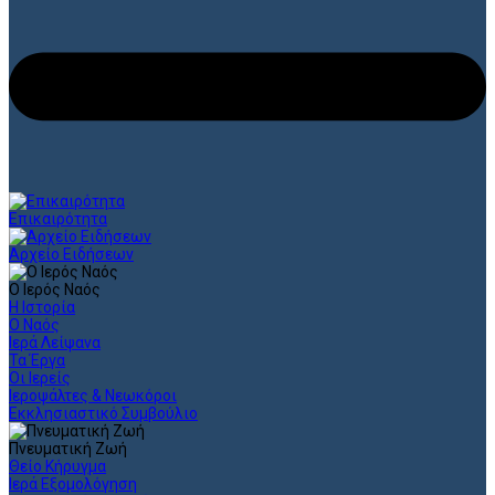
Επικαιρότητα
Αρχείο Ειδήσεων
Ο Ιερός Ναός
Η Ιστορία
Ο Ναός
Ιερά Λείψανα
Τα Έργα
Οι Ιερείς
Ιεροψάλτες & Νεωκόροι
Εκκλησιαστικό Συμβούλιο
Πνευματική Ζωή
Θείο Κήρυγμα
Ιερά Εξομολόγηση