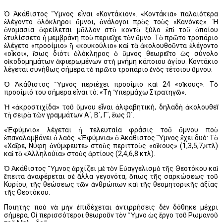
Ὁ Ἀκάθιστος Ὕμνος εἶναι «Κοντάκιον». «Κοντάκια» παλαιότερα
ἐλέγοντο ὁλόκληροι ὕμνοι, ἀνάλογοι πρὸς τοὺς «Κανόνες». Ἡ
ὀνομασία ὀφείλεται μᾶλλον στὸ κοντὸ ξύλο ἐπὶ τοῦ ὁποίου
ἐτυλίσσετο ἡ μεμβράνη ποὺ περιεῖχε τὸν ὕμνο. Τὸ πρῶτο τροπάριο
ἐλέγετο «προοίμιο» ἢ «κουκούλιο» καὶ τὰ ἀκολουθοῦντα ἐλέγοντο
«οἶκοι», ἴσως διότι ὁλόκληρος ὁ ὕμνος θεωρεῖτο ὡς σύνολο
οἰκοδομημάτων ἀφιερωμένων στὴ μνήμη κάποιου ἁγίου. Κοντάκιο
λέγεται συνήθως σήμερα τὸ πρῶτο τροπάριο ἑνὸς τέτοιου ὕμνου.
Ὁ Ἀκάθιστος Ὕμνος περιέχει προοίμιο καὶ 24 «οἴκους». Τὸ
προοίμιό του σήμερα εἶναι τό: «Τὴ Ὑπερμάχω Στρατηγῶ».
Ἡ «ἀκροστιχίδα» τοῦ ὕμνου εἶναι ἀλφαβητική, δηλαδὴ ἀκολουθεῖ
τὴ σειρὰ τῶν γραμμάτων Α΄, Β΄, Γ΄, ἕως Ω΄.
«Ἐφύμνιο» λέγεται ἡ τελευταία φράσις τοῦ ὕμνου ποὺ
ἐπαναλαμβάνει ὁ λαός. «Ἐφύμνια» ὁ Ἀκάθιστος Ὕμνος ἔχει δυό: Τὸ
«Χαῖρε, Νύφη ἀνύμφευτε» στοὺς περιττοὺς «οἴκους» (1,3,5,7,κτλ)
καὶ τὸ «Ἀλληλούϊα» στοὺς ἀρτίους (2,4,6,8 κτλ).
Ὁ Ἀκάθιστος Ὕμνος ἀρχίζει μὲ τὸν Εὐαγγελισμὸ τῆς Θεοτόκου καὶ
ἔπειτα ἀναφέρεται σὲ ἄλλα γεγονότα, ὅπως τῆς σαρκώσεως τοῦ
Κυρίου, τῆς θεώσεως τῶν ἀνθρώπων καὶ τῆς θεομητορικῆς ἀξίας
τῆς Θεοτόκου.
Ποιητὴς ποὺ νὰ μὴν ἐπιδέχεται ἀντιρρήσεις δὲν δόθηκε μέχρι
σήμερα. Οἱ περισσότεροι θεωροῦν τὸν Ὕμνο ὡς ἔργο τοῦ Ρωμανοῦ