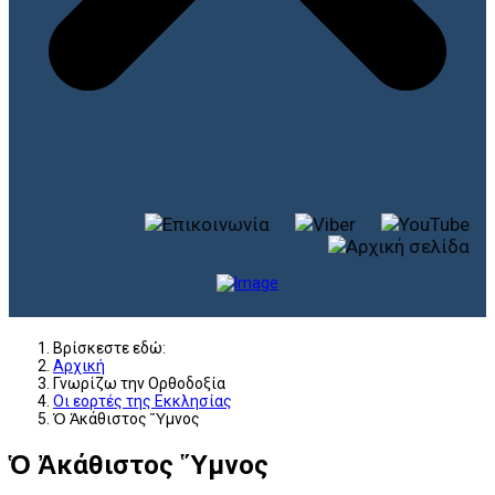
Βρίσκεστε εδώ:
Αρχική
Γνωρίζω την Ορθοδοξία
Οι εορτές της Εκκλησίας
Ὁ Ἀκάθιστος Ὕμνος
Ὁ Ἀκάθιστος Ὕμνος