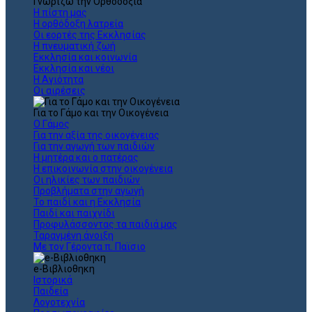
Γνωρίζω την Ορθοδοξία
Η πίστη μας
Η ορθόδοξη λατρεία
Οι εορτές της Εκκλησίας
Η πνευματική ζωή
Εκκλησία και κοινωνία
Εκκλησία και νέοι
Η Αγιότητα
Οι αιρέσεις
Για το Γάμο και την Οικογένεια
Ο Γάμος
Για την αξία της οικογένειας
Για την αγωγή των παιδιών
Η μητέρα και ο πατέρας
Η επικοινωνία στην οικογένεια
Οι ηλικίες των παιδιών
Προβλήματα στην αγωγή
Το παιδί και η Εκκλησία
Παιδί και παιχνίδι
Προφυλάσσοντας τα παιδιά μας
Ταραγμένη άνοιξη
Με τον Γέροντα π. Παϊσιο
e-Βιβλιοθηκη
Ιστορικά
Παιδεία
Λογοτεχνία