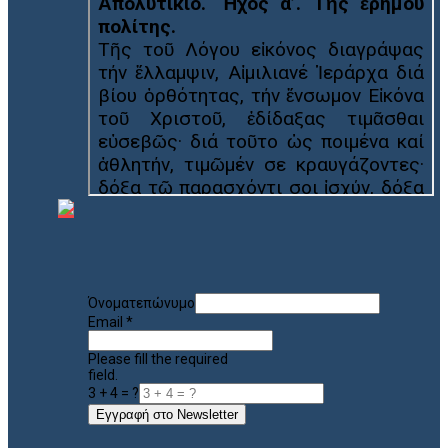
Όνοματεπώνυμο
Email
*
Please fill the required
field.
3 + 4 = ?
Εγγραφή στο Newsletter