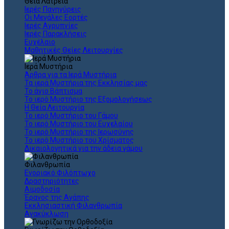
Θεια Λατρεία
Ιερές Πανηγύρεις
Οι Μεγάλες Εορτές
Ιερές Αγρυπνίες
Ιερές Παρακλήσεις
Ευχέλαιο
Μαθητικές Θείες Λειτουργίες
Ιερά Μυστήρια
Άρθρα για τα Ιερά Μυστήρια
Τα ιερά Μυστήρια της Εκκλησίας μας
Το άγιο Βάπτισμα
Το ιερό Μυστήριο της Εξομολογήσεως
Η Θεία Λειτουργία
Το ιερό Μυστήριο του Γάμου
Το ιερό Μυστήριο του Ευχελαίου
Το ιερό Μυστήριο της Ιερωσύνης
Το ιερό Μυστήριο του Χρίσματος
Δικαιολογητικά για την άδεια γάμου
Φιλανθρωπία
Ενοριακό Φιλόπτωχο
Δραστηριότητες
Αιμοδοσία
Έρανος της Αγάπης
Εκκλησιαστική Φιλανθρωπία
Ανακύκλωση