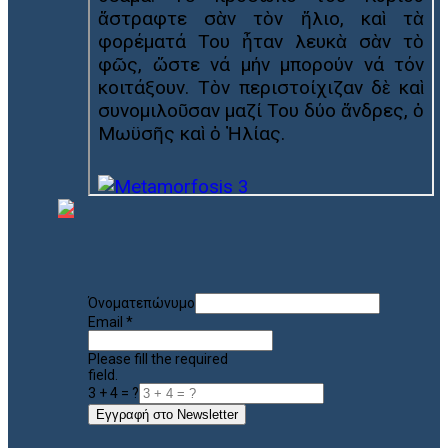
Όνοματεπώνυμο
Email
*
Please fill the required
field.
3 + 4 = ?
Εγγραφή στο Newsletter