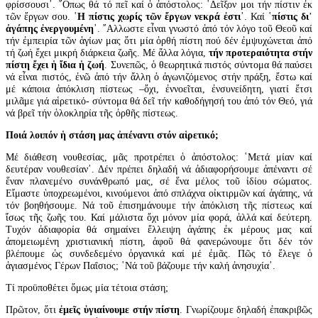
φρίσσουσι᾽. ῞Οπως θά τό πεῖ καί ὁ ἀπόστολος: ῾Δεῖξον μοι τήν πίστιν ἐκ
τῶν ἔργων σου. ῾
Η πίστις χωρίς τῶν ἔργων νεκρά ἐστι
᾽. Καί ῾
πίστις δι᾽
ἀγάπης ἐνεργουμένη
᾽. ῎Αλλωστε εἶναι γνωστό ἀπό τόν λόγο τοῦ Θεοῦ καί
τήν ἐμπειρία τῶν ἁγίων μας ὅτι μία ὀρθή πίστη πού δέν ἐμψυχώνεται ἀπό
τή ζωή ἔχει μικρή διάρκεια ζωῆς. Μέ ἄλλα λόγια,
τήν προτεραιότητα στήν
πίστη ἔχει ἡ ἴδια ἡ ζωή
. Συνεπῶς, ὁ θεωρητικά πιστός σύντομα θά παύσει
νά εἶναι πιστός, ἐνῶ ἀπό τήν ἄλλη ὁ ἀγωνιζόμενος στήν πράξη, ἔστω καί
μέ κάποια ἀπόκλιση πίστεως –ὄχι, ἐννοεῖται, ἐνσυνείδητη, γιατί ἔτσι
μιλᾶμε γιά αἱρετικό- σύντομα θά δεῖ τήν καθοδήγησή του ἀπό τόν Θεό, γιά
νά βρεῖ τήν ὁλοκληρία τῆς ὀρθῆς πίστεως.
Ποιά λοιπόν ἡ στάση μας ἀπέναντι στόν αἱρετικό;
Μέ διάθεση νουθεσίας, μᾶς προτρέπει ὁ ἀπόστολος: ῾Μετά μίαν καί
δευτέραν νουθεσίαν᾽. Δέν πρέπει δηλαδή νά ἀδιαφορήσουμε ἀπέναντι σέ
ἕναν πλανεμένο συνάνθρωπό μας, σέ ἕνα μέλος τοῦ ἰδίου σώματος.
Εἴμαστε ὑποχρεωμένοι, κινούμενοι ἀπό σπλάχνα οἰκτιρμῶν καί ἀγάπης, νά
τόν βοηθήσουμε. Νά τοῦ ἐπισημάνουμε τήν ἀπόκλιση τῆς πίστεως καί
ἴσως τῆς ζωῆς του. Καί μάλιστα ὄχι μόνον μία φορά, ἀλλά καί δεύτερη.
Τυχόν ἀδιαφορία θά σημαίνει ἔλλειψη ἀγάπης ἐκ μέρους μας καί
ἀπομειωμένη χριστιανική πίστη, ἀφοῦ θά φανερώνουμε ὅτι δέν τόν
βλέπουμε ὡς συνδεδεμένο ὀργανικά καί μέ ἐμᾶς. Πῶς τό ἔλεγε ὁ
ἁγιασμένος Γέρων Παΐσιος; ῾Νά τοῦ βάζουμε τήν καλή ἀνησυχία᾽.
Τί προϋποθέτει ὅμως μία τέτοια στάση;
Πρῶτον, ὅτι
ἐμεῖς ὑγιαίνουμε στήν πίστη
. Γνωρίζουμε δηλαδή ἐπακριβῶς