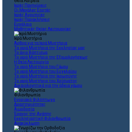
Θεια Λατρεία
Ιερές Πανηγύρεις
Οι Μεγάλες Εορτές
Ιερές Αγρυπνίες
Ιερές Παρακλήσεις
Ευχέλαιο
Μαθητικές Θείες Λειτουργίες
Ιερά Μυστήρια
Άρθρα για τα Ιερά Μυστήρια
Τα ιερά Μυστήρια της Εκκλησίας μας
Το άγιο Βάπτισμα
Το ιερό Μυστήριο της Εξομολογήσεως
Η Θεία Λειτουργία
Το ιερό Μυστήριο του Γάμου
Το ιερό Μυστήριο του Ευχελαίου
Το ιερό Μυστήριο της Ιερωσύνης
Το ιερό Μυστήριο του Χρίσματος
Δικαιολογητικά για την άδεια γάμου
Φιλανθρωπία
Ενοριακό Φιλόπτωχο
Δραστηριότητες
Αιμοδοσία
Έρανος της Αγάπης
Εκκλησιαστική Φιλανθρωπία
Ανακύκλωση