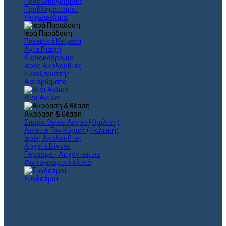
Προσωπογραφίες
Προβληματισμοί
Ψυχωφέλιμα
Ιερά Παράδοση
Πατερικά Κείμενα
Αγία Γραφή
Κυριακοδρόμιο
Ιερές Ακολουθίες
Συναξαριστής
Αφιερώματα
Βίοι Αγίων
Ακρόαση & θέαση
Σπορά Θείου Λόγου (Ομιλίες)
Αινείτε Τον Κύριον (Ψαλτική)
Ιερές Ακολουθίες
Αρχεία Βίντεο
Πέρασμα - Αρχονταρίκι
Φωτογραφικό υλικό
Σύνδεσμοι