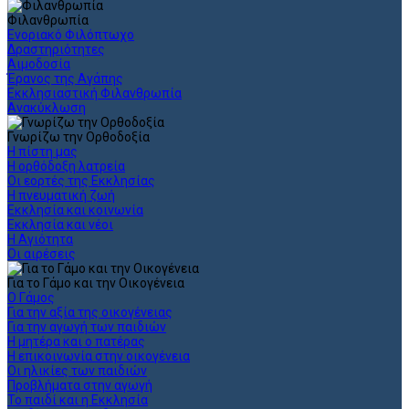
Φιλανθρωπία
Ενοριακό Φιλόπτωχο
Δραστηριότητες
Αιμοδοσία
Έρανος της Αγάπης
Εκκλησιαστική Φιλανθρωπία
Ανακύκλωση
Γνωρίζω την Ορθοδοξία
Η πίστη μας
Η ορθόδοξη λατρεία
Οι εορτές της Εκκλησίας
Η πνευματική ζωή
Εκκλησία και κοινωνία
Εκκλησία και νέοι
Η Αγιότητα
Οι αιρέσεις
Για το Γάμο και την Οικογένεια
Ο Γάμος
Για την αξία της οικογένειας
Για την αγωγή των παιδιών
Η μητέρα και ο πατέρας
Η επικοινωνία στην οικογένεια
Οι ηλικίες των παιδιών
Προβλήματα στην αγωγή
Το παιδί και η Εκκλησία