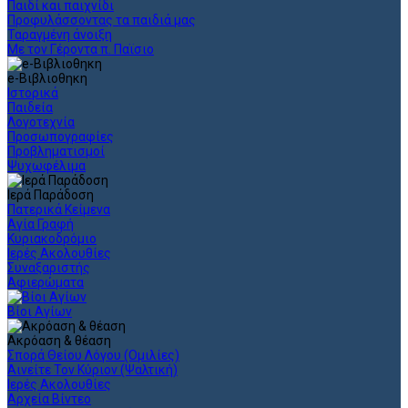
Παιδί και παιχνίδι
Προφυλάσσοντας τα παιδιά μας
Ταραγμένη άνοιξη
Με τον Γέροντα π. Παϊσιο
e-Βιβλιοθηκη
Ιστορικά
Παιδεία
Λογοτεχνία
Προσωπογραφίες
Προβληματισμοί
Ψυχωφέλιμα
Ιερά Παράδοση
Πατερικά Κείμενα
Αγία Γραφή
Κυριακοδρόμιο
Ιερές Ακολουθίες
Συναξαριστής
Αφιερώματα
Βίοι Αγίων
Ακρόαση & θέαση
Σπορά Θείου Λόγου (Ομιλίες)
Αινείτε Τον Κύριον (Ψαλτική)
Ιερές Ακολουθίες
Αρχεία Βίντεο