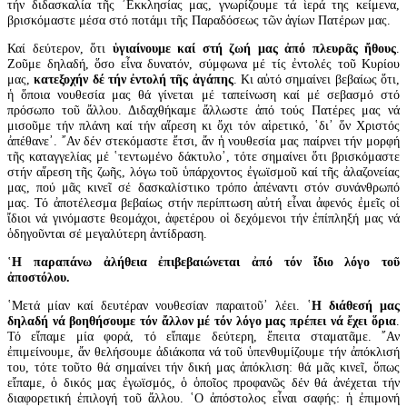
τήν διδασκαλία τῆς ᾽Εκκλησίας μας, γνωρίζουμε τά ἱερά της κείμενα,
βρισκόμαστε μέσα στό ποτάμι τῆς Παραδόσεως τῶν ἁγίων Πατέρων μας.
Καί δεύτερον, ὅτι
ὑγιαίνουμε καί στή ζωή μας
ἀπό πλευρᾶς ἤθους
.
Ζοῦμε δηλαδή, ὅσο εἶνα δυνατόν, σύμφωνα μέ τίς ἐντολές τοῦ Κυρίου
μας,
κατεξοχήν δέ τήν ἐντολή τῆς ἀγάπης
. Κι αὐτό σημαίνει βεβαίως ὅτι,
ἡ ὅποια νουθεσία μας θά γίνεται μέ ταπείνωση καί μέ σεβασμό στό
πρόσωπο τοῦ ἄλλου. Διδαχθήκαμε ἄλλωστε ἀπό τούς Πατέρες μας νά
μισοῦμε τήν πλάνη καί τήν αἵρεση κι ὄχι τόν αἱρετικό, ῾δι᾽ ὅν Χριστός
ἀπέθανε᾽. ῎Αν δέν στεκόμαστε ἔτσι, ἄν ἡ νουθεσία μας παίρνει τήν μορφή
τῆς καταγγελίας μέ ῾τεντωμένο δάκτυλο᾽, τότε σημαίνει ὅτι βρισκόμαστε
στήν αἵρεση τῆς ζωῆς, λόγω τοῦ ὑπάρχοντος ἐγωϊσμοῦ καί τῆς ἀλαζονείας
μας, πού μᾶς κινεῖ σέ δασκαλίστικο τρόπο ἀπέναντι στόν συνάνθρωπό
μας. Τό ἀποτέλεσμα βεβαίως στήν περίπτωση αὐτή εἶναι ἀφενός ἐμεῖς οἱ
ἴδιοι νά γινόμαστε θεομάχοι, ἀφετέρου οἱ δεχόμενοι τήν ἐπίπληξή μας νά
ὁδηγοῦνται σέ μεγαλύτερη ἀντίδραση.
῾Η παραπάνω ἀλήθεια ἐπιβεβαιώνεται ἀπό τόν ἴδιο λόγο τοῦ
ἀποστόλου.
῾Μετά μίαν καί δευτέραν νουθεσίαν παραιτοῦ᾽ λέει. ῾
Η διάθεσή μας
δηλαδή νά βοηθήσουμε τόν ἄλλον μέ τόν λόγο μας πρέπει νά ἔχει ὅρια
.
Τό εἴπαμε μία φορά, τό εἴπαμε δεύτερη, ἔπειτα σταματᾶμε. ῎Αν
ἐπιμείνουμε, ἄν θελήσουμε ἀδιάκοπα νά τοῦ ὑπενθυμίζουμε τήν ἀπόκλισή
του, τότε τοῦτο θά σημαίνει τήν δική μας ἀπόκλιση: θά μᾶς κινεῖ, ὅπως
εἴπαμε, ὁ δικός μας ἐγωϊσμός, ὁ ὁποῖος προφανῶς δέν θά ἀνέχεται τήν
διαφορετική ἐπιλογή τοῦ ἄλλου. ῾Ο ἀπόστολος εἶναι σαφής: ἡ ἐπιμονή