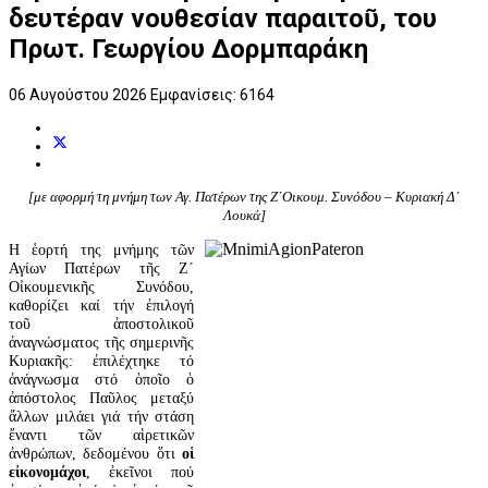
δευτέραν νουθεσίαν παραιτοῦ, του
Πρωτ. Γεωργίου Δορμπαράκη
06 Αυγούστου 2026
Εμφανίσεις: 6164
[με αφορμή τη μνήμη των Αγ. Πατέρων της Ζ΄Οικουμ. Συνόδου – Κυριακή Δ΄
Λουκά]
Η ἑορτή της μνήμης τῶν
Αγίων Πατέρων τῆς Ζ´
Οἰκουμενικῆς Συνόδου,
καθορίζει καί τήν ἐπιλογή
τοῦ ἀποστολικοῦ
ἀναγνώσματος τῆς σημερινῆς
Κυριακῆς: ἐπιλέχτηκε τό
ἀνάγνωσμα στό ὁποῖο ὁ
ἀπόστολος Παῦλος μεταξύ
ἄλλων μιλάει γιά τήν στάση
ἔναντι τῶν αἱρετικῶν
ἀνθρώπων, δεδομένου ὅτι
οἱ
εἰκονομάχοι
, ἐκεῖνοι πού