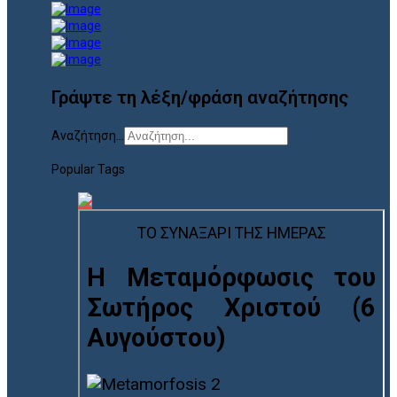
Γράψτε τη λέξη/φράση αναζήτησης
Αναζήτηση...
Popular Tags