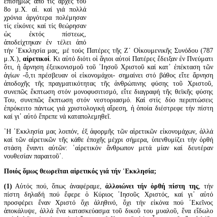
ἐπισήμως ἀπό τίς ἀρχές τοῦ
8ο μ.Χ. αἰ. καί γιά πολλά
χρόνια ἀργότερα πολέμησαν
τίς εἰκόνες καί τίς θεώρησαν
ὡς ἐκτός πίστεως,
ἀποδείχτηκαν ἐν τέλει ἀπό
τήν ᾽Εκκλησία μας, μέ τούς Πατέρες τῆς Ζ´ Οἰκουμενικῆς Συνόδου (787
μ.Χ.),
αἱρετικοί
. Κι αὐτό διότι οἱ ἅγιοι αὐτοί Πατέρες ἔδειξαν ἐν Πνεύματι
ὅτι, ἡ ἄρνηση ἐξεικονισμοῦ τοῦ ᾽Ιησοῦ Χριστοῦ καί κατ᾽ ἐπέκταση τῶν
ἁγίων -ὅ,τι πρέσβευαν οἱ εἰκονομάχοι- σημαίνει στό βάθος εἴτε ἄρνηση
ἀποδοχῆς τῆς πραγματικότητας τῆς ἀνθρώπινης φύσης τοῦ Χριστοῦ,
συνεπῶς ἔκπτωση στόν μονοφυσιτισμό, εἴτε διαγραφή τῆς θεϊκῆς φύσης
Του, συνεπῶς ἔκπτωση στόν νεστοριασμό. Καί στίς δύο περιπτώσεις
ἐπρόκειτο πάντως γιά χριστολογική αἵρεση, ἡ ὁποία διέστρεφε τήν πίστη
καί γι᾽ αὐτό ἔπρεπε νά καταπολεμηθεῖ.
῾Η ᾽Εκκλησία μας λοιπόν, ἐξ ἀφορμῆς τῶν αἱρετικῶν εἰκονομάχων, ἀλλά
καί τῶν αἱρετικῶν τῆς κάθε ἐποχῆς μέχρι σήμερα, ὑπενθυμίζει τήν ὀρθή
στάση ἔναντι αὐτῶν: ῾αἱρετικόν ἄνθρωπον μετά μίαν καί δευτέραν
νουθεσίαν παραιτοῦ᾽.
Ποιός ὅμως θεωρεῖται αἱρετικός γιά τήν ᾽Εκκλησία;
(1)
Αὐτός πού, ὅπως ἀναφέραμε,
ἀλλοιώνει τήν ὀρθή πίστη της
, τήν
πίστη δηλαδή πού ἔφερε ὁ Κύριος ᾽Ιησοῦς Χριστός, καί γι᾽ αὐτό
προσφέρει ἕναν Χριστό ὄχι ἀληθινό, ὄχι τήν εἰκόνα πού ᾽Εκεῖνος
ἀποκάλυψε, ἀλλά ἕνα κατασκεύασμα τοῦ δικοῦ του μυαλοῦ, ἕνα εἴδωλο