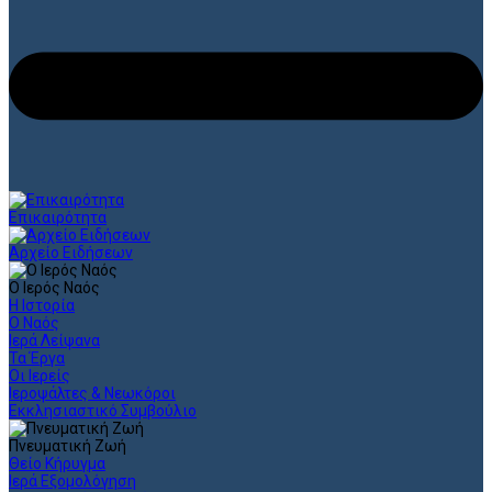
Επικαιρότητα
Αρχείο Ειδήσεων
Ο Ιερός Ναός
Η Ιστορία
Ο Ναός
Ιερά Λείψανα
Τα Έργα
Οι Ιερείς
Ιεροψάλτες & Νεωκόροι
Εκκλησιαστικό Συμβούλιο
Πνευματική Ζωή
Θείο Κήρυγμα
Ιερά Εξομολόγηση