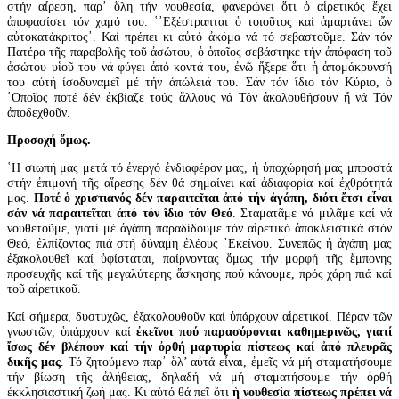
στήν αἵρεση, παρ᾽ ὅλη τήν νουθεσία, φανερώνει ὅτι ὁ αἱρετικός ἔχει
ἀποφασίσει τόν χαμό του. ῾᾽Εξέστραπται ὁ τοιοῦτος καί ἁμαρτάνει ὤν
αὐτοκατάκριτος᾽. Καί πρέπει κι αὐτό ἀκόμα νά τό σεβαστοῦμε. Σάν τόν
Πατέρα τῆς παραβολῆς τοῦ ἀσώτου, ὁ ὁποῖος σεβάστηκε τήν ἀπόφαση τοῦ
ἀσώτου υἱοῦ του νά φύγει ἀπό κοντά του, ἐνῶ ἤξερε ὅτι ἡ ἀπομάκρυνσή
του αὐτή ἰσοδυναμεῖ μέ τήν ἀπώλειά του. Σάν τόν ἴδιο τόν Κύριο, ὁ
῾Οποῖος ποτέ δέν ἐκβίαζε τούς ἄλλους νά Τόν ἀκολουθήσουν ἤ νά Τόν
ἀποδεχθοῦν.
Προσοχή ὅμως.
῾Η σιωπή μας μετά τό ἐνεργό ἐνδιαφέρον μας, ἡ ὑποχώρησή μας μπροστά
στήν ἐπιμονή τῆς αἵρεσης δέν θά σημαίνει καί ἀδιαφορία καί ἐχθρότητά
μας.
Ποτέ ὁ χριστιανός δέν παραιτεῖται ἀπό τήν ἀγάπη, διότι ἔτσι εἶναι
σάν νά παραιτεῖται ἀπό τόν ἴδιο τόν Θεό
. Σταματᾶμε νά μιλᾶμε καί νά
νουθετοῦμε, γιατί μέ ἀγάπη παραδίδουμε τόν αἱρετικό ἀποκλειστικά στόν
Θεό, ἐλπίζοντας πιά στή δύναμη ἐλέους ᾽Εκείνου. Συνεπῶς ἡ ἀγάπη μας
ἐξακολουθεῖ καί ὑφίσταται, παίρνοντας ὅμως τήν μορφή τῆς ἔμπονης
προσευχῆς καί τῆς μεγαλύτερης ἄσκησης πού κάνουμε, πρός χάρη πιά καί
τοῦ αἱρετικοῦ.
Καί σήμερα, δυστυχῶς, ἐξακολουθοῦν καί ὑπάρχουν αἱρετικοί. Πέραν τῶν
γνωστῶν, ὑπάρχουν καί
ἐκεῖνοι πού παρασύρονται καθημερινῶς, γιατί
ἴσως δέν βλέπουν καί τήν ὀρθή μαρτυρία πίστεως καί ἀπό πλευρᾶς
δικῆς μας
. Τό ζητούμενο παρ᾽ ὅλ’ αὐτά εἶναι, ἐμεῖς νά μή σταματήσουμε
τήν βίωση τῆς ἀλήθειας, δηλαδή νά μή σταματήσουμε τήν ὀρθή
ἐκκλησιαστική ζωή μας. Κι αὐτό θά πεῖ ὅτι
ἡ νουθεσία πίστεως πρέπει νά