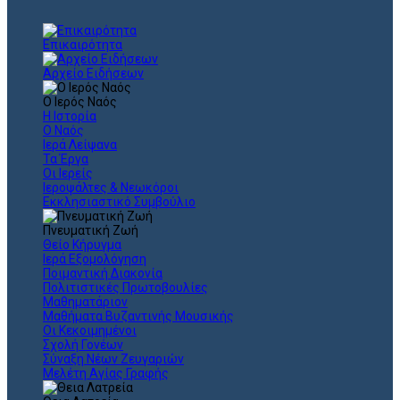
Επικαιρότητα
Αρχείο Ειδήσεων
Ο Ιερός Ναός
Η Ιστορία
Ο Ναός
Ιερά Λείψανα
Τα Έργα
Οι Ιερείς
Ιεροψάλτες & Νεωκόροι
Εκκλησιαστικό Συμβούλιο
Πνευματική Ζωή
Θείο Κήρυγμα
Ιερά Εξομολόγηση
Ποιμαντική Διακονία
Πολιτιστικές Πρωτοβουλίες
Μαθηματάριον
Μαθήματα Βυζαντινής Μουσικής
Οι Κεκοιμημένοι
Σχολή Γονέων
Σύναξη Νέων Ζευγαριών
Μελέτη Αγίας Γραφής