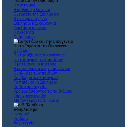
Γνωρίζω την Ορθοδοξία
Η πίστη μας
Η ορθόδοξη λατρεία
Οι εορτές της Εκκλησίας
Η πνευματική ζωή
Εκκλησία και κοινωνία
Εκκλησία και νέοι
Η Αγιότητα
Οι αιρέσεις
Για το Γάμο και την Οικογένεια
Ο Γάμος
Για την αξία της οικογένειας
Για την αγωγή των παιδιών
Η μητέρα και ο πατέρας
Η επικοινωνία στην οικογένεια
Οι ηλικίες των παιδιών
Προβλήματα στην αγωγή
Το παιδί και η Εκκλησία
Παιδί και παιχνίδι
Προφυλάσσοντας τα παιδιά μας
Ταραγμένη άνοιξη
Με τον Γέροντα π. Παϊσιο
e-Βιβλιοθηκη
Ιστορικά
Παιδεία
Λογοτεχνία