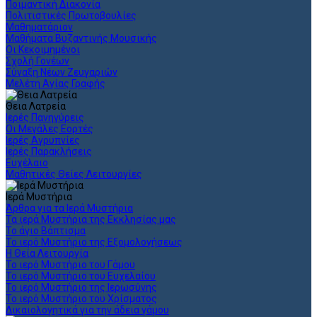
Ποιμαντική Διακονία
Πολιτιστικές Πρωτοβουλίες
Μαθηματάριον
Μαθήματα Βυζαντινής Μουσικής
Οι Κεκοιμημένοι
Σχολή Γονέων
Σύναξη Νέων Ζευγαριών
Μελέτη Αγίας Γραφής
Θεια Λατρεία
Ιερές Πανηγύρεις
Οι Μεγάλες Εορτές
Ιερές Αγρυπνίες
Ιερές Παρακλήσεις
Ευχέλαιο
Μαθητικές Θείες Λειτουργίες
Ιερά Μυστήρια
Άρθρα για τα Ιερά Μυστήρια
Τα ιερά Μυστήρια της Εκκλησίας μας
Το άγιο Βάπτισμα
Το ιερό Μυστήριο της Εξομολογήσεως
Η Θεία Λειτουργία
Το ιερό Μυστήριο του Γάμου
Το ιερό Μυστήριο του Ευχελαίου
Το ιερό Μυστήριο της Ιερωσύνης
Το ιερό Μυστήριο του Χρίσματος
Δικαιολογητικά για την άδεια γάμου