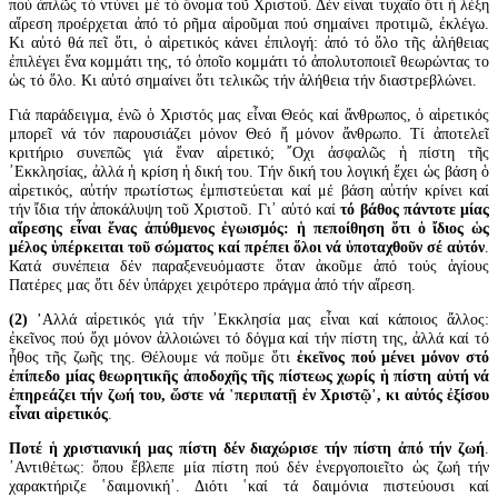
πού ἁπλῶς τό ντύνει μέ τό ὄνομα τοῦ Χριστοῦ. Δέν εἶναι τυχαῖο ὅτι ἡ λέξη
αἵρεση προέρχεται ἀπό τό ρῆμα αἱροῦμαι πού σημαίνει προτιμῶ, ἐκλέγω.
Κι αὐτό θά πεῖ ὅτι, ὁ αἱρετικός κάνει ἐπιλογή: ἀπό τό ὅλο τῆς ἀλήθειας
ἐπιλέγει ἕνα κομμάτι της, τό ὁποῖο κομμάτι τό ἀπολυτοποιεῖ θεωρώντας το
ὡς τό ὅλο. Κι αὐτό σημαίνει ὅτι τελικῶς τήν ἀλήθεια τήν διαστρεβλώνει.
Γιά παράδειγμα, ἐνῶ ὁ Χριστός μας εἶναι Θεός καί ἄνθρωπος, ὁ αἱρετικός
μπορεῖ νά τόν παρουσιάζει μόνον Θεό ἤ μόνον ἄνθρωπο. Τί ἀποτελεῖ
κριτήριο συνεπῶς γιά ἕναν αἱρετικό; ῎Οχι ἀσφαλῶς ἡ πίστη τῆς
᾽Εκκλησίας, ἀλλά ἡ κρίση ἡ δική του. Τήν δική του λογική ἔχει ὡς βάση ὁ
αἱρετικός, αὐτήν πρωτίστως ἐμπιστεύεται καί μέ βάση αὐτήν κρίνει καί
τήν ἴδια τήν ἀποκάλυψη τοῦ Χριστοῦ. Γι᾽ αὐτό καί
τό βάθος πάντοτε μίας
αἵρεσης εἶναι ἕνας ἀπύθμενος ἐγωισμός: ἡ πεποίθηση ὅτι ὁ ἴδιος ὡς
μέλος ὑπέρκειται τοῦ σώματος καί πρέπει ὅλοι νά ὑποταχθοῦν σέ αὐτόν
.
Κατά συνέπεια δέν παραξενευόμαστε ὅταν ἀκοῦμε ἀπό τούς ἁγίους
Πατέρες μας ὅτι δέν ὑπάρχει χειρότερο πράγμα ἀπό τήν αἵρεση.
(2) ᾽
Αλλά αἱρετικός γιά τήν ᾽Εκκλησία μας εἶναι καί κάποιος ἄλλος:
ἐκεῖνος πού ὄχι μόνον ἀλλοιώνει τό δόγμα καί τήν πίστη της, ἀλλά καί τό
ἦθος τῆς ζωῆς της. Θέλουμε νά ποῦμε ὅτι
ἐκεῖνος πού μένει μόνον στό
ἐπίπεδο μίας θεωρητικῆς ἀποδοχῆς τῆς πίστεως χωρίς ἡ πίστη αὐτή νά
ἐπηρεάζει τήν ζωή του, ὥστε νά ῾περιπατῇ ἐν Χριστῷ᾽, κι αὐτός ἐξίσου
εἶναι αἱρετικός
.
Ποτέ ἡ χριστιανική μας πίστη δέν διαχώρισε τήν πίστη ἀπό τήν ζωή
.
᾽Αντιθέτως: ὅπου ἔβλεπε μία πίστη πού δέν ἐνεργοποιεῖτο ὡς ζωή τήν
χαρακτήριζε ῾δαιμονική᾽. Διότι ῾καί τά δαιμόνια πιστεύουσι καί