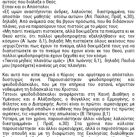
αυτούς που διάλεξε ο Θεός.
Είπαν και οι Απόστολοι:
«Εξ υμών αναστήσονται άνδρες, λαλούντες διεστραμμένα, του
αποσπάν τους μαθητάς οπίσω αυτών» (Απ. Παύλος, Πράξ. κ,30),
δηλαδή: Από ανάμεσά σας θα βγουν πρόσωπα, που θα διδάσκουν
πλάνες, για να παρασύρουν τους πιστούς με το μέρος τους.
«Μη παντί πνεύματι πιστεύετε, αλλά δοκιμάζετε τα πνεύματα ει εκ
Θεού εστίν, ότι πολλοί ψευδοπροφήται εξεληλήθασιν εις τον
κόσμον» (Α΄ Ιωαν. δ,1), δηλαδή: Μη πιστεύετε όλους εκείνους που
ισχυρίζονται πως έχουν το πνεύμα, αλλά δοκιμάζετέ τους για να
διαπιστώσετε αν το πνεύμα που έχουν είναι εκ του Θεού, γιατί
πολλοί ψευδοπροφήται έχουν ξεχυθεί εις τον κόσμο.
«Τεκνία μηδείς πλανάτω υμάς» (Απ. Ιωάννης δ,1), δηλαδή: Παιδιά
μου (προσέχετε) κανένας μη σας πλανήσει.
Και αυτό που είπε αρχικά ο Κύριος και αργότερα οι απόστολοι
δυστυχώς έγινε. Παρουσιάστηκαν ψευδοπροφήτες και
ψευδοδιδάσκαλοι, που με την επήρεια του σατανά, κήρυτταν
νοθευμένη τη διδασκαλία του Χριστού.
Τέτοιοι ψευδοδιδάσκαλοι αναφέρονται στη Καινή Διαθήκη ο
Υμέναιος και ο Αλέξανδρος, ο Φύγελλος και ο Ερμογένης, ο
Φίλητος και ο Διατρεφής. Αυτοί είναι οι πρώτοι αιρεσιάρχες με
ανάλογο αριθμό οπαδών ο καθένας που δημιούργησαν τις πρώτες
αιρέσεις, τις «αιρέσεις της απωλείας» (Β΄ Πέτρου. β,1)
Ύστερα, με τον χρόνο, παρουσιάστηκαν άλλοι «άνδρες λαλούντες
διεστραμμένα» ( Πράξ. κ,30). Στα χρόνια που κύλισαν
παρουσιάστηκαν και άλλοι αιρεσιάρχες, αλλά οι περισσότεροι με
την σπουδή και με τη διαφώτιση της Εκκλησίας διαλύθηκαν.