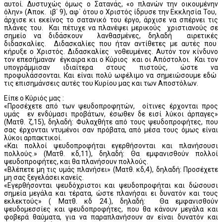
αυτοί. Δυστυχώς όμως ο Σατανάς, «ο πλανών την οικουμένην
όλην» (Αποκ. ιβ΄ 9), αφ΄ ότου ο Χριστός ίδρυσε την Εκκλησία Του,
άρχισε κι εκείνος το σατανικό του έργο, άρχισε να σπέρνει τις
πλάνες του. Και πέτυχε να πλανέψει μερικούς χριστιανούς σε
σημείο να διδάσκουν λανθασμένες, δηλαδή αιρετικές
διδασκαλίες. Διδασκαλίες που ήταν αντίθετες με αυτές που
κήρυξε ο Χριστός. Διδασκαλίες νοθευμένες. Αυτόν τον κίνδυνο
τον επεσήμαναν έγκαιρα και ο Κύριος και οι Απόστολοι. Και τον
υπογράμμισαν ιδιαίτερα στους πιστούς, ώστε να
προφυλάσσονται. Και είναι πολύ ωφέλιμο να σημειώσουμε εδώ
τις επισημάνσεις αυτές του Κυρίου μας και των Αποστόλων.
Είπε ο Κύριός μας :
«Προσέχετε από των ψευδοπροφητών, οίτινες έρχονται προς
υμάς εν ενδύμασι προβάτων, έσωθεν δε εισί λύκοι άρπαγες»
(Ματθ. ζ,15), δηλαδή: Φυλαχθήτε από τους ψευδοπροφήτες, που
σας έρχονται ντυμένοι σαν πρόβατα, από μέσα τους όμως είναι
λύκοι αρπακτικοί.
«Και πολλοί ψευδοπροφήται εγερθήσονται και πλανήσουσι
πολλούς.» (Ματθ. κδ,11), δηλαδή: Θα εμφανισθούν πολλοί
ψευδοπροφήτες, και θα πλανήσουν πολλούς.
«Βλέπετε μη τις υμάς πλανήσει» (Ματθ. κδ,4), δηλαδή: Προσέχετε
μη σας ξεγελάσει κανείς.
«Εγερθήσονται ψευδόχριστοι και ψευδοπροφήται και δώσουσι
σημεία μεγάλα και τέρατα, ώστε πλανήσαι ει δυνατόν και τους
εκλεκτούς» ( Ματθ. κδ 24.), δηλαδή: Θα εμφανισθούν
ψευδομεσσίες και ψευδοπροφήτες, που θα κάνουν μεγάλα και
φοβερά θαύματα, για να παραπλανήσουν αν είναι δυνατόν και