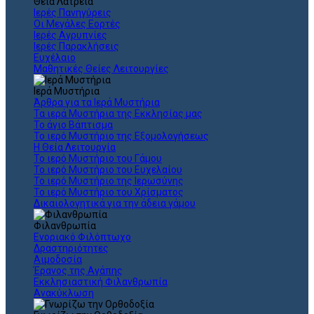
Θεια Λατρεία
Ιερές Πανηγύρεις
Οι Μεγάλες Εορτές
Ιερές Αγρυπνίες
Ιερές Παρακλήσεις
Ευχέλαιο
Μαθητικές Θείες Λειτουργίες
Ιερά Μυστήρια
Άρθρα για τα Ιερά Μυστήρια
Τα ιερά Μυστήρια της Εκκλησίας μας
Το άγιο Βάπτισμα
Το ιερό Μυστήριο της Εξομολογήσεως
Η Θεία Λειτουργία
Το ιερό Μυστήριο του Γάμου
Το ιερό Μυστήριο του Ευχελαίου
Το ιερό Μυστήριο της Ιερωσύνης
Το ιερό Μυστήριο του Χρίσματος
Δικαιολογητικά για την άδεια γάμου
Φιλανθρωπία
Ενοριακό Φιλόπτωχο
Δραστηριότητες
Αιμοδοσία
Έρανος της Αγάπης
Εκκλησιαστική Φιλανθρωπία
Ανακύκλωση