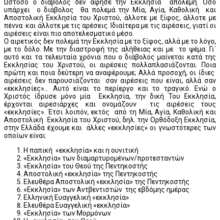
Ωστόσο ο διάβολος δεν άφησε την Εκκλησία απόλεμη. Όσο
υπάρχει ο διάβολος θα πολεμά την Μία, Αγία, Καθολική και
Αποστολική Εκκλησία του Χριστού, άλλοτε με ξίφος, άλλοτε με
πέννα και άλλοτε με τις αρέσεις. Ιδιαίτερα με τις αιρέσεις, γιατί οι
αιρέσεις είναι πιο αποτελεσματικό μέσο.
Ο αιρετικός δεν πολεμά την Εκκλησία με το ξίφος, αλλά με το λόγο,
με το δόλο. Με την διαστροφή της αλήθειας και με το ψέμα. Γι΄
αυτό και τα τελευταία χρόνια που ο διάβολος μαίνεται κατά της
Εκκλησίας του Χριστού, οι αιρέσεις πολλαπλασιάζονται. Ποια
πρώτη και ποια δεύτερη να αναφέρουμε; Αλλά προσοχή, οι ίδιες
αιρέσεις δεν παρουσιάζονται σαν αιρέσεις που είναι, αλλά σαν
«εκκλησίες»... Αυτό είναι το περίεργο και το τραγικό. Ενώ ο
Χριστός ίδρυσε μόνο μία Εκκλησία, την δική Του Εκκλησία,
έρχονται αιρεσιάρχες και ονομάζουν τις αιρέσεις τους
«εκκλησίες». Έτσι λοιπόν, εκτός από τη Μία, Αγία, Καθολική και
Αποστολική Εκκλησία του Χριστού, δηλ. την Ορθόδοξη Εκκλησία,
στην Ελλάδα έχουμε και άλλες «εκκλησίες» οι γνωστότερες των
οποίων είναι:
Η παπική «εκκλησία» και η ουνιτική
«Εκκλησία» των διαμαρτυρομένων/προτεσταντών
«Εκκλησία» του Θεού της Πεντηκοστής
Αποστολική «εκκλησία» της Πεντηκοστής
Ελευθέρα Αποστολική «εκκλησία» της Πεντηκοστής
«Εκκλησία» των Αντβεντιστών της εβδόμης ημέρας
Ελληνική Ευαγγελική «εκκλησία»
Ελευθέρα Ευαγγελική «εκκλησία»
«Εκκλησία» των Μορμόνων