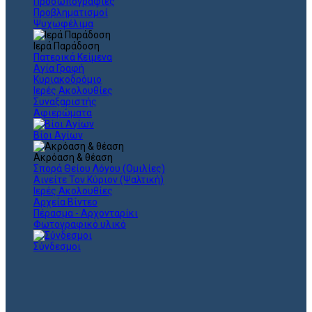
Προσωπογραφίες
Προβληματισμοί
Ψυχωφέλιμα
Ιερά Παράδοση
Πατερικά Κείμενα
Αγία Γραφή
Κυριακοδρόμιο
Ιερές Ακολουθίες
Συναξαριστής
Αφιερώματα
Βίοι Αγίων
Ακρόαση & θέαση
Σπορά Θείου Λόγου (Ομιλίες)
Αινείτε Τον Κύριον (Ψαλτική)
Ιερές Ακολουθίες
Αρχεία Βίντεο
Πέρασμα - Αρχονταρίκι
Φωτογραφικό υλικό
Σύνδεσμοι