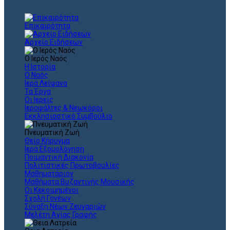
Επικαιρότητα
Αρχείο Ειδήσεων
Ο Ιερός Ναός
Η Ιστορία
Ο Ναός
Ιερά Λείψανα
Τα Έργα
Οι Ιερείς
Ιεροψάλτες & Νεωκόροι
Εκκλησιαστικό Συμβούλιο
Πνευματική Ζωή
Θείο Κήρυγμα
Ιερά Εξομολόγηση
Ποιμαντική Διακονία
Πολιτιστικές Πρωτοβουλίες
Μαθηματάριον
Μαθήματα Βυζαντινής Μουσικής
Οι Κεκοιμημένοι
Σχολή Γονέων
Σύναξη Νέων Ζευγαριών
Μελέτη Αγίας Γραφής