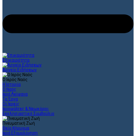
Επικαιρότητα
Αρχείο Ειδήσεων
Ο Ιερός Ναός
Η Ιστορία
Ο Ναός
Ιερά Λείψανα
Τα Έργα
Οι Ιερείς
Ιεροψάλτες & Νεωκόροι
Εκκλησιαστικό Συμβούλιο
Πνευματική Ζωή
Θείο Κήρυγμα
Ιερά Εξομολόγηση