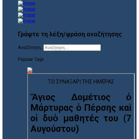
Γράψτε τη λέξη/φράση αναζήτησης
Αναζήτηση...
Popular Tags