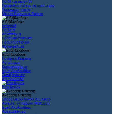
Παιδί και παιχνίδι
Προφυλάσσοντας τα παιδιά μας
Ταραγμένη άνοιξη
Με τον Γέροντα π. Παϊσιο
e-Βιβλιοθηκη
Ιστορικά
Παιδεία
Λογοτεχνία
Προσωπογραφίες
Προβληματισμοί
Ψυχωφέλιμα
Ιερά Παράδοση
Πατερικά Κείμενα
Αγία Γραφή
Κυριακοδρόμιο
Ιερές Ακολουθίες
Συναξαριστής
Αφιερώματα
Βίοι Αγίων
Ακρόαση & θέαση
Σπορά Θείου Λόγου (Ομιλίες)
Αινείτε Τον Κύριον (Ψαλτική)
Ιερές Ακολουθίες
Αρχεία Βίντεο