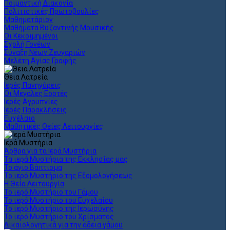
Ποιμαντική Διακονία
Πολιτιστικές Πρωτοβουλίες
Μαθηματάριον
Μαθήματα Βυζαντινής Μουσικής
Οι Κεκοιμημένοι
Σχολή Γονέων
Σύναξη Νέων Ζευγαριών
Μελέτη Αγίας Γραφής
Θεια Λατρεία
Ιερές Πανηγύρεις
Οι Μεγάλες Εορτές
Ιερές Αγρυπνίες
Ιερές Παρακλήσεις
Ευχέλαιο
Μαθητικές Θείες Λειτουργίες
Ιερά Μυστήρια
Άρθρα για τα Ιερά Μυστήρια
Τα ιερά Μυστήρια της Εκκλησίας μας
Το άγιο Βάπτισμα
Το ιερό Μυστήριο της Εξομολογήσεως
Η Θεία Λειτουργία
Το ιερό Μυστήριο του Γάμου
Το ιερό Μυστήριο του Ευχελαίου
Το ιερό Μυστήριο της Ιερωσύνης
Το ιερό Μυστήριο του Χρίσματος
Δικαιολογητικά για την άδεια γάμου