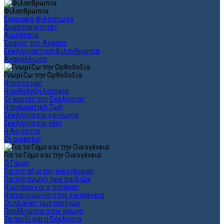
Φιλανθρωπία
Ενοριακό Φιλόπτωχο
Δραστηριότητες
Αιμοδοσία
Έρανος της Αγάπης
Εκκλησιαστική Φιλανθρωπία
Ανακύκλωση
Γνωρίζω την Ορθοδοξία
Η πίστη μας
Η ορθόδοξη λατρεία
Οι εορτές της Εκκλησίας
Η πνευματική ζωή
Εκκλησία και κοινωνία
Εκκλησία και νέοι
Η Αγιότητα
Οι αιρέσεις
Για το Γάμο και την Οικογένεια
Ο Γάμος
Για την αξία της οικογένειας
Για την αγωγή των παιδιών
Η μητέρα και ο πατέρας
Η επικοινωνία στην οικογένεια
Οι ηλικίες των παιδιών
Προβλήματα στην αγωγή
Το παιδί και η Εκκλησία