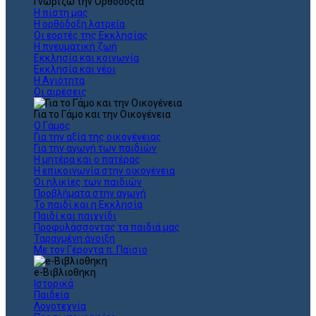
Γνωρίζω την Ορθοδοξία
Η πίστη μας
Η ορθόδοξη λατρεία
Οι εορτές της Εκκλησίας
Η πνευματική ζωή
Εκκλησία και κοινωνία
Εκκλησία και νέοι
Η Αγιότητα
Οι αιρέσεις
Για το Γάμο και την Οικογένεια
Ο Γάμος
Για την αξία της οικογένειας
Για την αγωγή των παιδιών
Η μητέρα και ο πατέρας
Η επικοινωνία στην οικογένεια
Οι ηλικίες των παιδιών
Προβλήματα στην αγωγή
Το παιδί και η Εκκλησία
Παιδί και παιχνίδι
Προφυλάσσοντας τα παιδιά μας
Ταραγμένη άνοιξη
Με τον Γέροντα π. Παϊσιο
e-Βιβλιοθηκη
Ιστορικά
Παιδεία
Λογοτεχνία