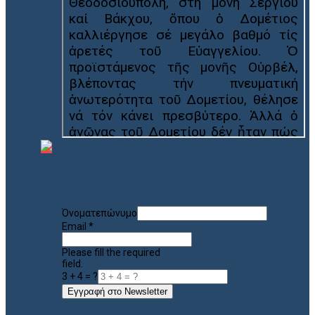
Όνοματεπώνυμο
Email
*
Please fill the required
field.
3 + 4 = ?
Εγγραφή στο Newsletter