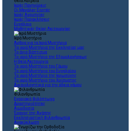
Θεια Λατρεία
Ιερές Πανηγύρεις
Οι Μεγάλες Εορτές
Ιερές Αγρυπνίες
Ιερές Παρακλήσεις
Ευχέλαιο
Μαθητικές Θείες Λειτουργίες
Ιερά Μυστήρια
Άρθρα για τα Ιερά Μυστήρια
Τα ιερά Μυστήρια της Εκκλησίας μας
Το άγιο Βάπτισμα
Το ιερό Μυστήριο της Εξομολογήσεως
Η Θεία Λειτουργία
Το ιερό Μυστήριο του Γάμου
Το ιερό Μυστήριο του Ευχελαίου
Το ιερό Μυστήριο της Ιερωσύνης
Το ιερό Μυστήριο του Χρίσματος
Δικαιολογητικά για την άδεια γάμου
Φιλανθρωπία
Ενοριακό Φιλόπτωχο
Δραστηριότητες
Αιμοδοσία
Έρανος της Αγάπης
Εκκλησιαστική Φιλανθρωπία
Ανακύκλωση