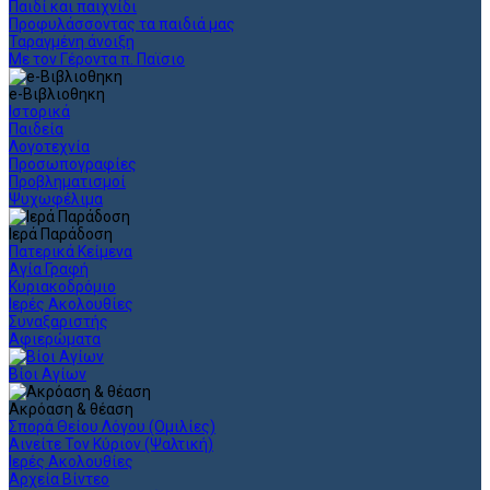
Παιδί και παιχνίδι
Προφυλάσσοντας τα παιδιά μας
Ταραγμένη άνοιξη
Με τον Γέροντα π. Παϊσιο
e-Βιβλιοθηκη
Ιστορικά
Παιδεία
Λογοτεχνία
Προσωπογραφίες
Προβληματισμοί
Ψυχωφέλιμα
Ιερά Παράδοση
Πατερικά Κείμενα
Αγία Γραφή
Κυριακοδρόμιο
Ιερές Ακολουθίες
Συναξαριστής
Αφιερώματα
Βίοι Αγίων
Ακρόαση & θέαση
Σπορά Θείου Λόγου (Ομιλίες)
Αινείτε Τον Κύριον (Ψαλτική)
Ιερές Ακολουθίες
Αρχεία Βίντεο