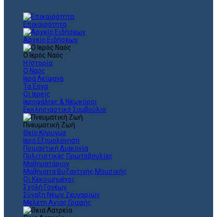
Επικαιρότητα
Αρχείο Ειδήσεων
Ο Ιερός Ναός
Η Ιστορία
Ο Ναός
Ιερά Λείψανα
Τα Έργα
Οι Ιερείς
Ιεροψάλτες & Νεωκόροι
Εκκλησιαστικό Συμβούλιο
Πνευματική Ζωή
Θείο Κήρυγμα
Ιερά Εξομολόγηση
Ποιμαντική Διακονία
Πολιτιστικές Πρωτοβουλίες
Μαθηματάριον
Μαθήματα Βυζαντινής Μουσικής
Οι Κεκοιμημένοι
Σχολή Γονέων
Σύναξη Νέων Ζευγαριών
Μελέτη Αγίας Γραφής