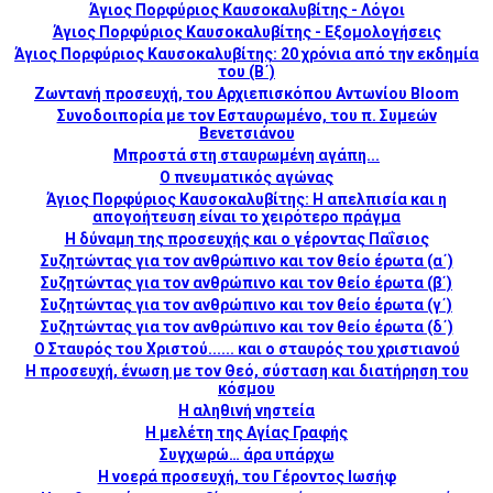
Άγιος Πορφύριος Καυσοκαλυβίτης - Λόγοι
Άγιος Πορφύριος Καυσοκαλυβίτης - Εξομολογήσεις
Άγιος Πορφύριος Καυσοκαλυβίτης: 20 χρόνια από την εκδημία
του (Β΄)
Ζωντανή προσευχή, του Αρχιεπισκόπου Αντωνίου Bloom
Συνοδοιπορία με τον Εσταυρωμένο, του π. Συμεών
Βενετσιάνου
Μπροστά στη σταυρωμένη αγάπη...
Ο πνευματικός αγώνας
Άγιος Πορφύριος Καυσοκαλυβίτης: Η απελπισία και η
απογοήτευση είναι το χειρότερο πράγμα
Η δύναμη της προσευχής και ο γέροντας Παΐσιος
Συζητώντας για τον ανθρώπινο και τον θείο έρωτα (α΄)
Συζητώντας για τον ανθρώπινο και τον θείο έρωτα (β΄)
Συζητώντας για τον ανθρώπινο και τον θείο έρωτα (γ΄)
Συζητώντας για τον ανθρώπινο και τον θείο έρωτα (δ΄)
Ο Σταυρός του Χριστού...... και ο σταυρός του χριστιανού
Η προσευχή, ένωση με τον Θεό, σύσταση και διατήρηση του
κόσμου
Η αληθινή νηστεία
Η μελέτη της Αγίας Γραφής
Συγχωρώ… άρα υπάρχω
Η νοερά προσευχή, του Γέροντος Ιωσήφ