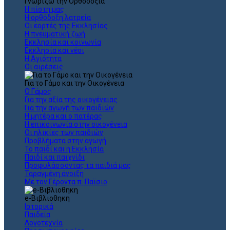
Γνωρίζω την Ορθοδοξία
Η πίστη μας
Η ορθόδοξη λατρεία
Οι εορτές της Εκκλησίας
Η πνευματική ζωή
Εκκλησία και κοινωνία
Εκκλησία και νέοι
Η Αγιότητα
Οι αιρέσεις
Για το Γάμο και την Οικογένεια
Ο Γάμος
Για την αξία της οικογένειας
Για την αγωγή των παιδιών
Η μητέρα και ο πατέρας
Η επικοινωνία στην οικογένεια
Οι ηλικίες των παιδιών
Προβλήματα στην αγωγή
Το παιδί και η Εκκλησία
Παιδί και παιχνίδι
Προφυλάσσοντας τα παιδιά μας
Ταραγμένη άνοιξη
Με τον Γέροντα π. Παϊσιο
e-Βιβλιοθηκη
Ιστορικά
Παιδεία
Λογοτεχνία