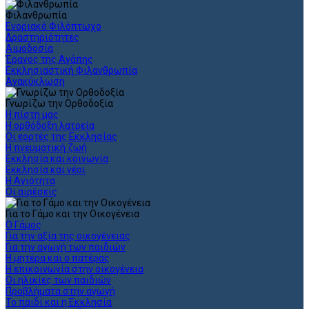
Φιλανθρωπία
Ενοριακό Φιλόπτωχο
Δραστηριότητες
Αιμοδοσία
Έρανος της Αγάπης
Εκκλησιαστική Φιλανθρωπία
Ανακύκλωση
Γνωρίζω την Ορθοδοξία
Η πίστη μας
Η ορθόδοξη λατρεία
Οι εορτές της Εκκλησίας
Η πνευματική ζωή
Εκκλησία και κοινωνία
Εκκλησία και νέοι
Η Αγιότητα
Οι αιρέσεις
Για το Γάμο και την Οικογένεια
Ο Γάμος
Για την αξία της οικογένειας
Για την αγωγή των παιδιών
Η μητέρα και ο πατέρας
Η επικοινωνία στην οικογένεια
Οι ηλικίες των παιδιών
Προβλήματα στην αγωγή
Το παιδί και η Εκκλησία