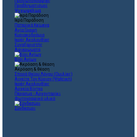
Προσωπογραφίες
Προβληματισμοί
Ψυχωφέλιμα
Ιερά Παράδοση
Πατερικά Κείμενα
Αγία Γραφή
Κυριακοδρόμιο
Ιερές Ακολουθίες
Συναξαριστής
Αφιερώματα
Βίοι Αγίων
Ακρόαση & θέαση
Σπορά Θείου Λόγου (Ομιλίες)
Αινείτε Τον Κύριον (Ψαλτική)
Ιερές Ακολουθίες
Αρχεία Βίντεο
Πέρασμα - Αρχονταρίκι
Φωτογραφικό υλικό
Σύνδεσμοι