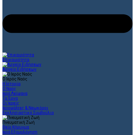
Επικαιρότητα
Αρχείο Ειδήσεων
Ο Ιερός Ναός
Η Ιστορία
Ο Ναός
Ιερά Λείψανα
Τα Έργα
Οι Ιερείς
Ιεροψάλτες & Νεωκόροι
Εκκλησιαστικό Συμβούλιο
Πνευματική Ζωή
Θείο Κήρυγμα
Ιερά Εξομολόγηση