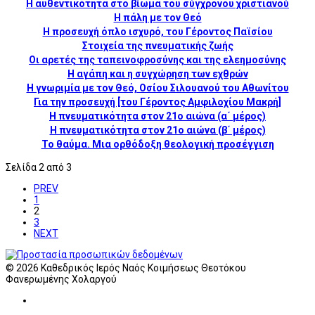
H αυθεντικότητα στο βίωμα του σύγχρονου χριστιανού
Η πάλη με τον Θεό
Η προσευχή όπλο ισχυρό, του Γέροντος Παϊσίου
Στοιχεία της πνευματικής ζωής
Οι αρετές της ταπεινοφροσύνης και της ελεημοσύνης
Η αγάπη και η συγχώρηση των εχθρών
Η γνωριμία με τον Θεό, Οσίου Σιλουανού του Αθωνίτου
Για την προσευχή [του Γέροντος Αμφιλοχίου Μακρή]
Η πνευματικότητα στον 21ο αιώνα (α΄ μέρος)
Η πνευματικότητα στον 21ο αιώνα (β΄ μέρος)
Το θαύμα. Μια ορθόδοξη θεολογική προσέγγιση
Σελίδα 2 από 3
PREV
1
2
3
NEXT
© 2026 Καθεδρικός Ιερός Ναός Κοιμήσεως Θεοτόκου
Φανερωμένης Χολαργού