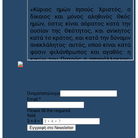
Όνοματεπώνυμο
Email
*
Please fill the required
field.
3 + 4 = ?
Εγγραφή στο Newsletter