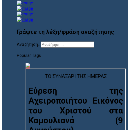
Γράψτε τη λέξη/φράση αναζήτησης
Αναζήτηση...
Popular Tags