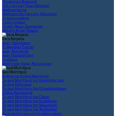
Ποιμαντική Διακονία
Πολιτιστικές Πρωτοβουλίες
Μαθηματάριον
Μαθήματα Βυζαντινής Μουσικής
Οι Κεκοιμημένοι
Σχολή Γονέων
Σύναξη Νέων Ζευγαριών
Μελέτη Αγίας Γραφής
Θεια Λατρεία
Ιερές Πανηγύρεις
Οι Μεγάλες Εορτές
Ιερές Αγρυπνίες
Ιερές Παρακλήσεις
Ευχέλαιο
Μαθητικές Θείες Λειτουργίες
Ιερά Μυστήρια
Άρθρα για τα Ιερά Μυστήρια
Τα ιερά Μυστήρια της Εκκλησίας μας
Το άγιο Βάπτισμα
Το ιερό Μυστήριο της Εξομολογήσεως
Η Θεία Λειτουργία
Το ιερό Μυστήριο του Γάμου
Το ιερό Μυστήριο του Ευχελαίου
Το ιερό Μυστήριο της Ιερωσύνης
Το ιερό Μυστήριο του Χρίσματος
Δικαιολογητικά για την άδεια γάμου