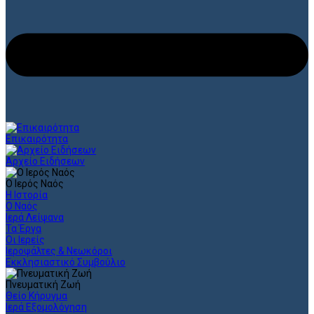
Επικαιρότητα
Αρχείο Ειδήσεων
Ο Ιερός Ναός
Η Ιστορία
Ο Ναός
Ιερά Λείψανα
Τα Έργα
Οι Ιερείς
Ιεροψάλτες & Νεωκόροι
Εκκλησιαστικό Συμβούλιο
Πνευματική Ζωή
Θείο Κήρυγμα
Ιερά Εξομολόγηση