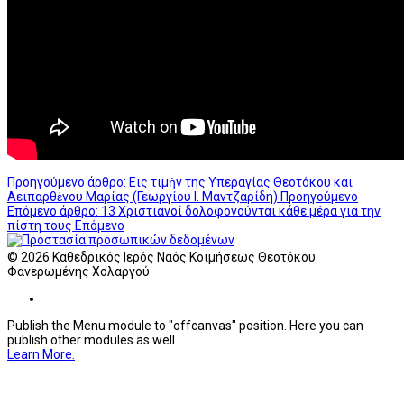
Προηγούμενο άρθρο: Εις τιμἠν της Υπεραγίας Θεοτόκου και
Αειπαρθἐνου Μαρίας (Γεωργίου Ι. Μαντζαρίδη)
Προηγούμενο
Επόμενο άρθρο: 13 Χριστιανοί δολοφονούνται κάθε μέρα για την
πίστη τους
Επόμενο
© 2026 Καθεδρικός Ιερός Ναός Κοιμήσεως Θεοτόκου
Φανερωμένης Χολαργού
Publish the Menu module to "offcanvas" position. Here you can
publish other modules as well.
Learn More.