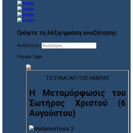
Γράψτε τη λέξη/φράση αναζήτησης
Αναζήτηση...
Popular Tags