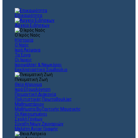
Επικαιρότητα
Αρχείο Ειδήσεων
Ο Ιερός Ναός
Η Ιστορία
Ο Ναός
Ιερά Λείψανα
Τα Έργα
Οι Ιερείς
Ιεροψάλτες & Νεωκόροι
Εκκλησιαστικό Συμβούλιο
Πνευματική Ζωή
Θείο Κήρυγμα
Ιερά Εξομολόγηση
Ποιμαντική Διακονία
Πολιτιστικές Πρωτοβουλίες
Μαθηματάριον
Μαθήματα Βυζαντινής Μουσικής
Οι Κεκοιμημένοι
Σχολή Γονέων
Σύναξη Νέων Ζευγαριών
Μελέτη Αγίας Γραφής