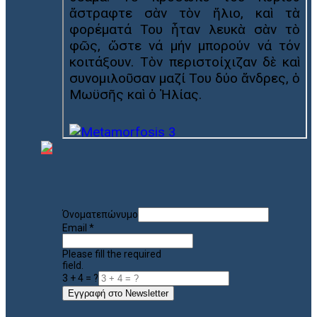
Όνοματεπώνυμο
Email
*
Please fill the required
field.
3 + 4 = ?
Εγγραφή στο Newsletter