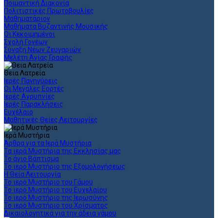
Ποιμαντική Διακονία
Πολιτιστικές Πρωτοβουλίες
Μαθηματάριον
Μαθήματα Βυζαντινής Μουσικής
Οι Κεκοιμημένοι
Σχολή Γονέων
Σύναξη Νέων Ζευγαριών
Μελέτη Αγίας Γραφής
Θεια Λατρεία
Ιερές Πανηγύρεις
Οι Μεγάλες Εορτές
Ιερές Αγρυπνίες
Ιερές Παρακλήσεις
Ευχέλαιο
Μαθητικές Θείες Λειτουργίες
Ιερά Μυστήρια
Άρθρα για τα Ιερά Μυστήρια
Τα ιερά Μυστήρια της Εκκλησίας μας
Το άγιο Βάπτισμα
Το ιερό Μυστήριο της Εξομολογήσεως
Η Θεία Λειτουργία
Το ιερό Μυστήριο του Γάμου
Το ιερό Μυστήριο του Ευχελαίου
Το ιερό Μυστήριο της Ιερωσύνης
Το ιερό Μυστήριο του Χρίσματος
Δικαιολογητικά για την άδεια γάμου