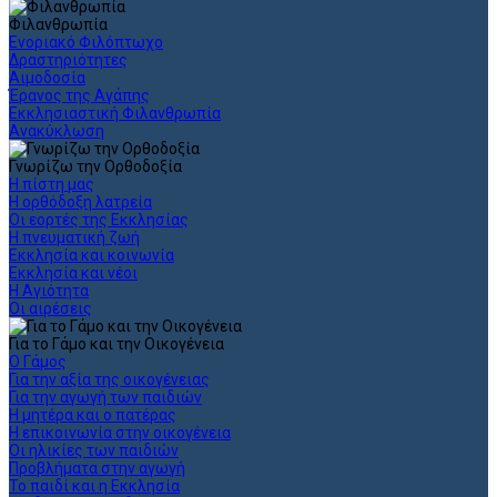
Φιλανθρωπία
Ενοριακό Φιλόπτωχο
Δραστηριότητες
Αιμοδοσία
Έρανος της Αγάπης
Εκκλησιαστική Φιλανθρωπία
Ανακύκλωση
Γνωρίζω την Ορθοδοξία
Η πίστη μας
Η ορθόδοξη λατρεία
Οι εορτές της Εκκλησίας
Η πνευματική ζωή
Εκκλησία και κοινωνία
Εκκλησία και νέοι
Η Αγιότητα
Οι αιρέσεις
Για το Γάμο και την Οικογένεια
Ο Γάμος
Για την αξία της οικογένειας
Για την αγωγή των παιδιών
Η μητέρα και ο πατέρας
Η επικοινωνία στην οικογένεια
Οι ηλικίες των παιδιών
Προβλήματα στην αγωγή
Το παιδί και η Εκκλησία