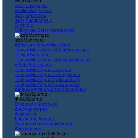
Θεια Λατρεία
Ιερές Πανηγύρεις
Οι Μεγάλες Εορτές
Ιερές Αγρυπνίες
Ιερές Παρακλήσεις
Ευχέλαιο
Μαθητικές Θείες Λειτουργίες
Ιερά Μυστήρια
Άρθρα για τα Ιερά Μυστήρια
Τα ιερά Μυστήρια της Εκκλησίας μας
Το άγιο Βάπτισμα
Το ιερό Μυστήριο της Εξομολογήσεως
Η Θεία Λειτουργία
Το ιερό Μυστήριο του Γάμου
Το ιερό Μυστήριο του Ευχελαίου
Το ιερό Μυστήριο της Ιερωσύνης
Το ιερό Μυστήριο του Χρίσματος
Δικαιολογητικά για την άδεια γάμου
Φιλανθρωπία
Ενοριακό Φιλόπτωχο
Δραστηριότητες
Αιμοδοσία
Έρανος της Αγάπης
Εκκλησιαστική Φιλανθρωπία
Ανακύκλωση