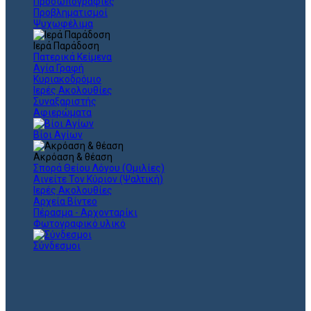
Προσωπογραφίες
Προβληματισμοί
Ψυχωφέλιμα
Ιερά Παράδοση
Πατερικά Κείμενα
Αγία Γραφή
Κυριακοδρόμιο
Ιερές Ακολουθίες
Συναξαριστής
Αφιερώματα
Βίοι Αγίων
Ακρόαση & θέαση
Σπορά Θείου Λόγου (Ομιλίες)
Αινείτε Τον Κύριον (Ψαλτική)
Ιερές Ακολουθίες
Αρχεία Βίντεο
Πέρασμα - Αρχονταρίκι
Φωτογραφικό υλικό
Σύνδεσμοι