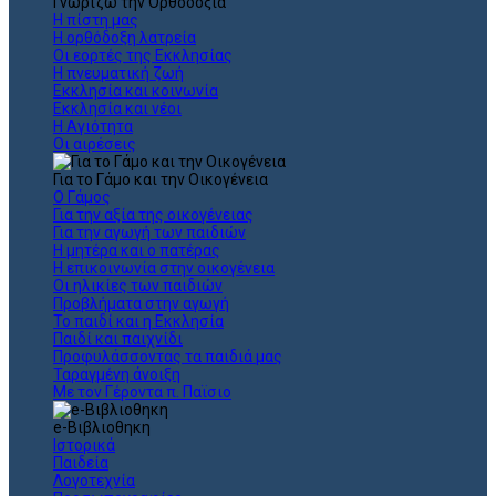
Γνωρίζω την Ορθοδοξία
Η πίστη μας
Η ορθόδοξη λατρεία
Οι εορτές της Εκκλησίας
Η πνευματική ζωή
Εκκλησία και κοινωνία
Εκκλησία και νέοι
Η Αγιότητα
Οι αιρέσεις
Για το Γάμο και την Οικογένεια
Ο Γάμος
Για την αξία της οικογένειας
Για την αγωγή των παιδιών
Η μητέρα και ο πατέρας
Η επικοινωνία στην οικογένεια
Οι ηλικίες των παιδιών
Προβλήματα στην αγωγή
Το παιδί και η Εκκλησία
Παιδί και παιχνίδι
Προφυλάσσοντας τα παιδιά μας
Ταραγμένη άνοιξη
Με τον Γέροντα π. Παϊσιο
e-Βιβλιοθηκη
Ιστορικά
Παιδεία
Λογοτεχνία