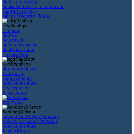
Παιδί και παιχνίδι
Προφυλάσσοντας τα παιδιά μας
Ταραγμένη άνοιξη
Με τον Γέροντα π. Παϊσιο
e-Βιβλιοθηκη
Ιστορικά
Παιδεία
Λογοτεχνία
Προσωπογραφίες
Προβληματισμοί
Ψυχωφέλιμα
Ιερά Παράδοση
Πατερικά Κείμενα
Αγία Γραφή
Κυριακοδρόμιο
Ιερές Ακολουθίες
Συναξαριστής
Αφιερώματα
Βίοι Αγίων
Ακρόαση & θέαση
Σπορά Θείου Λόγου (Ομιλίες)
Αινείτε Τον Κύριον (Ψαλτική)
Ιερές Ακολουθίες
Αρχεία Βίντεο