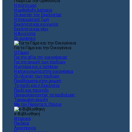
Γνωρίζω την Ορθοδοξία
Η πίστη μας
Η ορθόδοξη λατρεία
Οι εορτές της Εκκλησίας
Η πνευματική ζωή
Εκκλησία και κοινωνία
Εκκλησία και νέοι
Η Αγιότητα
Οι αιρέσεις
Για το Γάμο και την Οικογένεια
Ο Γάμος
Για την αξία της οικογένειας
Για την αγωγή των παιδιών
Η μητέρα και ο πατέρας
Η επικοινωνία στην οικογένεια
Οι ηλικίες των παιδιών
Προβλήματα στην αγωγή
Το παιδί και η Εκκλησία
Παιδί και παιχνίδι
Προφυλάσσοντας τα παιδιά μας
Ταραγμένη άνοιξη
Με τον Γέροντα π. Παϊσιο
e-Βιβλιοθηκη
Ιστορικά
Παιδεία
Λογοτεχνία