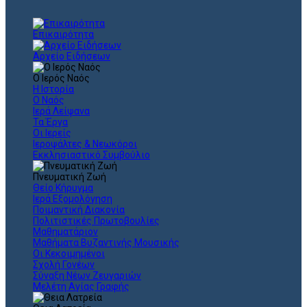
Επικαιρότητα
Αρχείο Ειδήσεων
Ο Ιερός Ναός
Η Ιστορία
Ο Ναός
Ιερά Λείψανα
Τα Έργα
Οι Ιερείς
Ιεροψάλτες & Νεωκόροι
Εκκλησιαστικό Συμβούλιο
Πνευματική Ζωή
Θείο Κήρυγμα
Ιερά Εξομολόγηση
Ποιμαντική Διακονία
Πολιτιστικές Πρωτοβουλίες
Μαθηματάριον
Μαθήματα Βυζαντινής Μουσικής
Οι Κεκοιμημένοι
Σχολή Γονέων
Σύναξη Νέων Ζευγαριών
Μελέτη Αγίας Γραφής