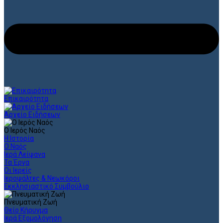
Επικαιρότητα
Αρχείο Ειδήσεων
Ο Ιερός Ναός
Η Ιστορία
Ο Ναός
Ιερά Λείψανα
Τα Έργα
Οι Ιερείς
Ιεροψάλτες & Νεωκόροι
Εκκλησιαστικό Συμβούλιο
Πνευματική Ζωή
Θείο Κήρυγμα
Ιερά Εξομολόγηση