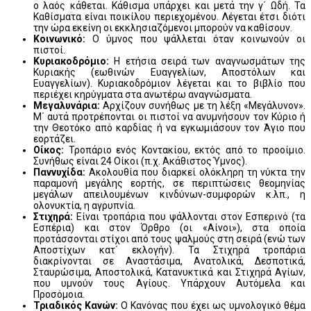
ο λαός κάθεται. Κάθισμα υπάρχει και μετά την γ΄ Ωδή. Τα
Καθίσματα είναι ποικίλου περιεχομένου. Λέγεται έτσι διότι
την ώρα εκείνη οι εκκλησιαζόμενοι μπορούν να καθίσουν.
Κοινωνικό:
Ο ύμνος που ψάλλεται όταν κοινωνούν οι
πιστοί.
Κυριακοδρόμιο:
Η ετήσια σειρά των αναγνωσμάτων της
Κυριακής (εωθινών Ευαγγελίων, Αποστόλων και
Ευαγγελίων). Κυριακοδρόμιον λέγεται και το βιβλίο που
περιέχει κηρύγματα στα ανωτέρω αναγνώσματα.
Μεγαλυνάρια:
Αρχίζουν συνήθως με τη λέξη «Μεγάλυνον».
Μ΄ αυτά προτρέπονται οι πιστοί να ανυμνήσουν τον Κύριο ή
την Θεοτόκο από καρδίας ή να εγκωμιάσουν τον Άγιο που
εορτάζει.
Οίκος:
Τροπάριο ενός Κοντακίου, εκτός από το προοίμιο.
Συνήθως είναι 24 Οίκοι (π.χ. Ακάθιστος Ύμνος).
Παννυχίδα:
Ακολουθία που διαρκεί ολόκληρη τη νύκτα την
παραμονή μεγάλης εορτής, σε περιπτώσεις θεομηνίας
μεγάλων απειλουμένων κινδύνων-συμφορών κ.λπ., η
ολονυκτία, η αγρυπνία.
Στιχηρά:
Είναι τροπάρια που ψάλλονται στον Εσπερινό (τα
Εσπέρια) και στον Όρθρο (οι «Αίνοι»), στα οποία
προτάσσονται στίχοι από τους ψαλμούς στη σειρά (ενώ των
Αποστίχων κατ΄ εκλογήν). Τα Στιχηρά τροπάρια
διακρίνονται σε Αναστάσιμα, Ανατολικά, Δεσποτικά,
Σταυρώσιμα, Αποστολικά, Κατανυκτικά και Στιχηρά Αγίων,
που υμνούν τους Αγίους. Υπάρχουν Αυτόμελα και
Προσόμοια.
Τριαδικός Κανών:
Ο Κανόνας που έχει ως υμνολογικό θέμα