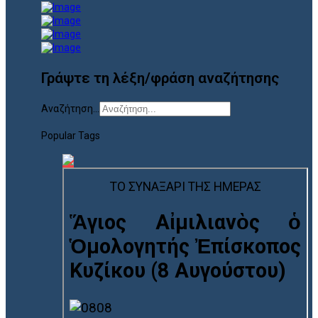
Γράψτε τη λέξη/φράση αναζήτησης
Αναζήτηση...
Popular Tags