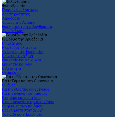
Φιλανθρωπία
Ενοριακό Φιλόπτωχο
Δραστηριότητες
Αιμοδοσία
Έρανος της Αγάπης
Εκκλησιαστική Φιλανθρωπία
Ανακύκλωση
Γνωρίζω την Ορθοδοξία
Η πίστη μας
Η ορθόδοξη λατρεία
Οι εορτές της Εκκλησίας
Η πνευματική ζωή
Εκκλησία και κοινωνία
Εκκλησία και νέοι
Η Αγιότητα
Οι αιρέσεις
Για το Γάμο και την Οικογένεια
Ο Γάμος
Για την αξία της οικογένειας
Για την αγωγή των παιδιών
Η μητέρα και ο πατέρας
Η επικοινωνία στην οικογένεια
Οι ηλικίες των παιδιών
Προβλήματα στην αγωγή
Το παιδί και η Εκκλησία