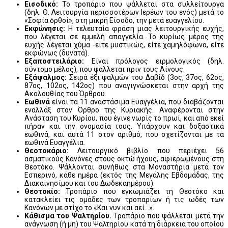
Εισοδικό:
Το τροπάριο που ψάλλεται στα συλλείτουργα
(δηλ. Θ. Λειτουργία περισσοτέρων Ιερέων του ενός) μετά το
«Σοφία ὀρθοί», στη μικρή Είσοδο, την μετά ευαγγελίου.
Εκφώνησις:
Η τελευταία φράση μιας λειτουργικής ευχής,
που λέγεται σε εμμελή απαγγελία. Το κυρίως μέρος της
ευχής λέγεται χύμα -είτε μυστικώς, είτε χαμηλόφωνα, είτε
εκφώνως (δυνατά).
Εξαποστειλάριο:
Είναι πρόλογος ειρμολογικός (δηλ.
σύντομο μέλος), που ψάλλεται πριν τους Αίνους.
Εξάψαλμος:
Σειρά έξι ψαλμών του Δαβίδ (3ος, 37ος, 62ος,
87ος, 102ος, 142ος) που αναγιγνώσκεται στην αρχή της
Ακολουθίας του Όρθρου.
Εωθινά
είναι τα 11 αναστάσιμα Ευαγγέλια, που διαβάζονται
εναλλάξ στον Όρθρο της Κυριακής. Αναφέρονται στην
Ανάσταση του Κυρίου, που έγινε νωρίς το πρωί, και από εκεί
πήραν και την ονομασία τους. Υπάρχουν και δοξαστικά
εωθινά, και αυτά 11 στον αριθμό, που σχετίζονται με τα
εωθινά Ευαγγέλια.
Θεοτοκάριο:
Λειτουργικό βιβλίο που περιέχει 56
ασματικούς Κανόνες στους οκτώ ήχους, αφιερωμένους στη
Θεοτόκο. Ψάλλονται συνήθως στα Μοναστήρια μετά τον
Εσπερινό, κάθε ημέρα (εκτός της Μεγάλης Εβδομάδας, της
Διακαινησίμου και του Δωδεκαημέρου).
Θεοτοκίο:
Τροπάριο που εγκωμιάζει τη Θεοτόκο και
κατακλείει τις ομάδες των τροπαρίων ή τις ωδές των
Κανόνων με στίχο το «Και νυν και αεί...».
Κάθισμα του Ψαλτηρίου.
Τροπάριο που ψάλλεται μετά την
ανάγνωση (ή μη) του Ψαλτηρίου κατά τη διάρκεια του οποίου