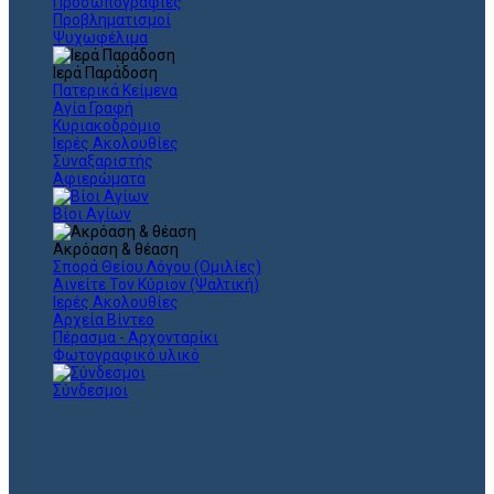
Προσωπογραφίες
Προβληματισμοί
Ψυχωφέλιμα
Ιερά Παράδοση
Πατερικά Κείμενα
Αγία Γραφή
Κυριακοδρόμιο
Ιερές Ακολουθίες
Συναξαριστής
Αφιερώματα
Βίοι Αγίων
Ακρόαση & θέαση
Σπορά Θείου Λόγου (Ομιλίες)
Αινείτε Τον Κύριον (Ψαλτική)
Ιερές Ακολουθίες
Αρχεία Βίντεο
Πέρασμα - Αρχονταρίκι
Φωτογραφικό υλικό
Σύνδεσμοι