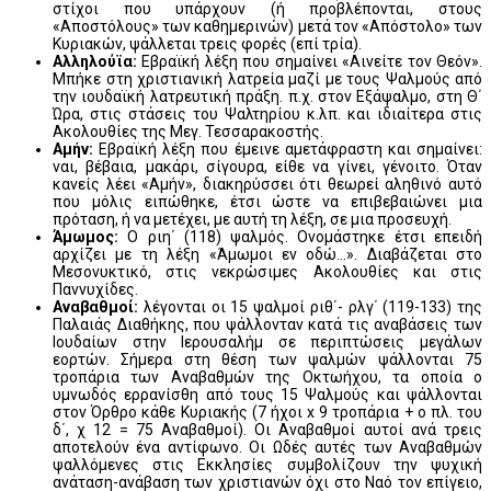
στίχοι που υπάρχουν (ή προβλέπονται, στους
«Αποστόλους» των καθημερινών) μετά τον «Απόστολο» των
Κυριακών, ψάλλεται τρεις φορές (επί τρία).
Αλληλούϊα:
Εβραϊκή λέξη που σημαίνει «Αινείτε τον Θεόν».
Μπήκε στη χριστιανική λατρεία μαζί με τους Ψαλμούς από
την ιουδαϊκή λατρευτική πράξη. π.χ. στον Εξάψαλμο, στη Θ΄
Ώρα, στις στάσεις του Ψαλτηρίου κ.λπ. και ιδιαίτερα στις
Ακολουθίες της Μεγ. Τεσσαρακοστής.
Αμήν:
Εβραϊκή λέξη που έμεινε αμετάφραστη και σημαίνει:
ναι, βέβαια, μακάρι, σίγουρα, είθε να γίνει, γένοιτο. Όταν
κανείς λέει «Αμήν», διακηρύσσει ότι θεωρεί αληθινό αυτό
που μόλις ειπώθηκε, έτσι ώστε να επιβεβαιώνει μια
πρόταση, ή να μετέχει, με αυτή τη λέξη, σε μια προσευχή.
Άμωμος:
Ο ριη΄ (118) ψαλμός. Ονομάστηκε έτσι επειδή
αρχίζει με τη λέξη «Άμωμοι εν οδώ...». Διαβάζεται στο
Μεσονυκτικό, στις νεκρώσιμες Ακολουθίες και στις
Παννυχίδες.
Αναβαθμοί:
λέγονται οι 15 ψαλμοί ριθ΄- ρλγ΄ (119-133) της
Παλαιάς Διαθήκης, που ψάλλονταν κατά τις αναβάσεις των
Ιουδαίων στην Ιερουσαλήμ σε περιπτώσεις μεγάλων
εορτών. Σήμερα στη θέση των ψαλμών ψάλλονται 75
τροπάρια των Αναβαθμών της Οκτωήχου, τα οποία ο
υμνωδός ερρανίσθη από τους 15 Ψαλμούς και ψάλλονται
στον Όρθρο κάθε Κυριακής (7 ήχοι x 9 τροπάρια + ο πλ. του
δ΄, χ 12 = 75 Αναβαθμοί). Οι Αναβαθμοί αυτοί ανά τρεις
αποτελούν ένα αντίφωνο. Οι Ωδές αυτές των Αναβαθμών
ψαλλόμενες στις Εκκλησίες συμβολίζουν την ψυχική
ανάταση-ανάβαση των χριστιανών όχι στο Ναό τον επίγειο,