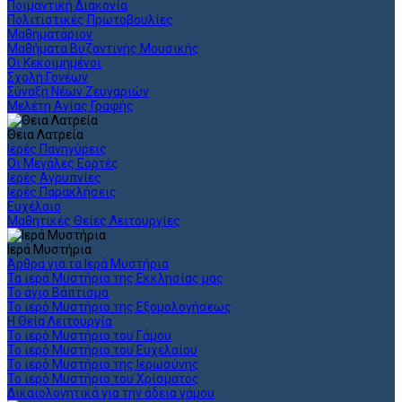
Ποιμαντική Διακονία
Πολιτιστικές Πρωτοβουλίες
Μαθηματάριον
Μαθήματα Βυζαντινής Μουσικής
Οι Κεκοιμημένοι
Σχολή Γονέων
Σύναξη Νέων Ζευγαριών
Μελέτη Αγίας Γραφής
Θεια Λατρεία
Ιερές Πανηγύρεις
Οι Μεγάλες Εορτές
Ιερές Αγρυπνίες
Ιερές Παρακλήσεις
Ευχέλαιο
Μαθητικές Θείες Λειτουργίες
Ιερά Μυστήρια
Άρθρα για τα Ιερά Μυστήρια
Τα ιερά Μυστήρια της Εκκλησίας μας
Το άγιο Βάπτισμα
Το ιερό Μυστήριο της Εξομολογήσεως
Η Θεία Λειτουργία
Το ιερό Μυστήριο του Γάμου
Το ιερό Μυστήριο του Ευχελαίου
Το ιερό Μυστήριο της Ιερωσύνης
Το ιερό Μυστήριο του Χρίσματος
Δικαιολογητικά για την άδεια γάμου