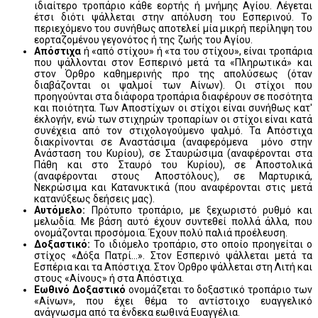
ιδιαίτερο τροπάριο κάθε εορτής ή μνήμης Αγίου. Λέγεται
έτσι διότι ψάλλεται στην απόλυση του Εσπερινού. Το
περιεχόμενο του συνήθως αποτελεί μία μικρή περίληψη του
εορταζομένου γεγονότος ή της ζωής του Αγίου.
Απόστιχα
ή «από στίχου» ή «τα του στίχου», είναι τροπάρια
που ψάλλονται στον Εσπερινό μετά τα «Πληρωτικά» και
στον Όρθρο καθημερινής προ της απολύσεως (όταν
διαβάζονται οι ψαλμοί των Αίνων). Οι στίχοι που
προηγούνται στα διάφορα τροπάρια διαφέρουν σε ποσότητα
και ποιότητα. Των Αποστίχων οι στίχοι είναι συνήθως κατ'
έκλογήν, ενώ των στιχηρών τροπαρίων οι στίχοι είναι κατά
συνέχεια από τον στιχολογούμενο ψαλμό. Τα Απόστιχα
διακρίνονται σε Αναστάσιμα (αναφερόμενα μόνο στην
Ανάσταση του Kυρίου), σε Σταυρώσιμα (αναφέρονται στα
Πάθη και στο Σταυρό του Κυρίου), σε Αποστολικά
(αναφέρονται στους Αποστόλους), σε Μαρτυρικά,
Νεκρώσιμα και Κατανυκτικά (που αναφέρονται στις μετά
κατανύξεως δεήσεις μας).
Αυτόμελο:
Πρότυπο τροπάριο, με ξεχωριστό ρυθμό και
μελωδία. Με βάση αυτό έχουν συντεθεί πολλά άλλα, που
ονομάζονται προσόμοια. Έχουν πολύ παλιά προέλευση.
Δοξαστικό:
Το ιδιόμελο τροπάριο, στο οποίο προηγείται o
στίχος «Δόξα Πατρί...». Στον Εσπερινό ψάλλεται μετά τα
Εσπέρια και τα Απόστιχα. Στον Όρθρο ψάλλεται στη Λιτή και
στους «Αίνους» ή στα Απόστιχα.
Εωθινό Δοξαστικό
ονομάζεται το δοξαστικό τροπάριο των
«Αίνων», που έχει θέμα το αντίστοιχο ευαγγελικό
ανάγνωσμα από τα ένδεκα εωθινά Ευαγγέλια.