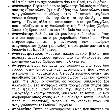
αλλά σ΄ αυτόν τον αχειροποίητο Ναό του Θεού, τον Ουράνιο.
Ανάγνωσμα:
Περικοπή από τα βιβλία της Παλαιάς Διαθήκης,
από τις «Επιστολές» (ή τις «Πράξεις των Αποστόλων») που
αναγιγνώσκονται συνήθως στον Εσπερινό μεγάλων
Δεσποτο-θεομητορικών εορτών ή και εορτών Αγίων που
πανηγυρίζονται, αλλά και περικοπές από το ιερό Ευαγγέλιο,
που διαβάζονται στις Ακολουθίες της Εκκλησίας (Όρθρο,
βασιλικές Ώρες, αλλά και σε κάθε Θεία Λειτουργία).
Αναγνώστης:
Βαθμός κατώτερου Κληρικού, καθιερωμένος
στο λειτούργημα αυτό με χειροθεσία Επισκόπου. Είναι
επιφορτισμένος με την ανάγνωση των διαφόρων
αναγνωσμάτων (χύμα ή εμμελώς) της λατρείας μας και στη
διακονία του Ιερού Βήματος.
Αναστασιματάριο:
Μουσικό εκκλησιαστικό βιβλίο, που
περιέχει αναστάσιμους ύμνους από τις Ακολουθίες του
Εσπερινού και του Όρθρου από την Οκτώηχο.
Αντίφωνα:
Είναι τροπάρια που ψάλλονται από τους δύο
χορούς στην Εκκλησία κατ΄ ανταπόκριση. Δύο γνωστά
αντίφωνα της κυριακάτικης Θείας Λειτουργίας είναι «Ταις
πρεσβείαις της Θεοτόκου, Σώτερ, σώσον ημάς» και «Σώσον
ημάς, Υιέ Θεού, ο αναστάς εκ νεκρών, ψάλλοντάς Σοι
Αλληλούϊα». Στα Αντίφωνα αυτά προηγούνται στίχοι από
τους ψαλμούς. Στον Όρθρο της Κυριακής, μετά τα
Ευλογητάρια και την Υπακοή, ψάλλονται τα Αντίφωνα των
Αναβαθμών όπως στους Αναβαθμούς (τρία Αντίφωνα κάθε
φορά x 3 τροπάρια), ακολουθεί το «προκείμενον» και
αναγιγνώσκεται το Εωθινό Ευαγγέλιο.
Απολυτίκιο:
Σύντομος λειτουργικός ύμνος, που αποτελεί το