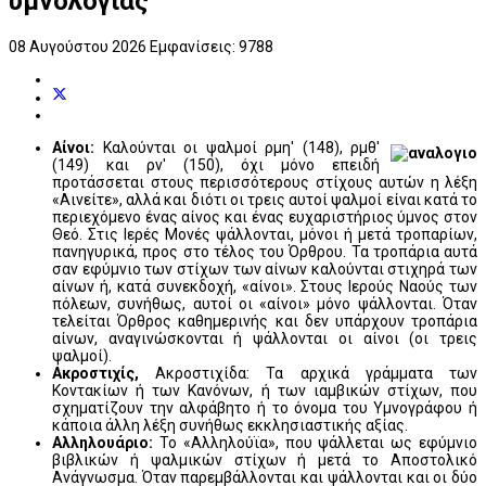
υμνολογίας
08 Αυγούστου 2026
Εμφανίσεις: 9788
Αίνοι:
Καλούνται οι ψαλμοί ρμη' (148), ρμθ'
(149) και ρν' (150), όχι μόνο επειδή
προτάσσεται στους περισσότερους στίχους αυτών η λέξη
«Αινείτε», αλλά και διότι οι τρεις αυτοί ψαλμοί είναι κατά το
περιεχόμενο ένας αίνος και ένας ευχαριστήριος ύμνος στον
Θεό. Στις Ιερές Μονές ψάλλονται, μόνοι ή μετά τροπαρίων,
πανηγυρικά, προς στο τέλος του Όρθρου. Τα τροπάρια αυτά
σαν εφύμνιο των στίχων των αίνων καλούνται στιχηρά των
αίνων ή, κατά συνεκδοχή, «αίνοι». Στους Ιερούς Ναούς των
πόλεων, συνήθως, αυτοί οι «αίνοι» μόνο ψάλλονται. Όταν
τελείται Όρθρος καθημερινής και δεν υπάρχουν τροπάρια
αίνων, αναγινώσκονται ή ψάλλονται οι αίνοι (οι τρεις
ψαλμοί).
Ακροστιχίς,
Ακροστιχίδα: Τα αρχικά γράμματα των
Κοντακίων ή των Κανόνων, ή των ιαμβικών στίχων, που
σχηματίζουν την αλφάβητο ή το όνομα του Υμνογράφου ή
κάποια άλλη λέξη συνήθως εκκλησιαστικής αξίας.
Αλληλουάριο:
Το «Αλληλούϊα», που ψάλλεται ως εφύμνιο
βιβλικών ή ψαλμικών στίχων ή μετά το Αποστολικό
Ανάγνωσμα. Όταν παρεμβάλλονται και ψάλλονται και οι δύο