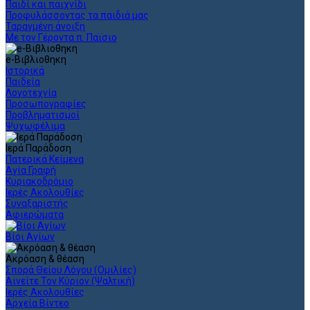
Παιδί και παιχνίδι
Προφυλάσσοντας τα παιδιά μας
Ταραγμένη άνοιξη
Με τον Γέροντα π. Παϊσιο
e-Βιβλιοθηκη
Ιστορικά
Παιδεία
Λογοτεχνία
Προσωπογραφίες
Προβληματισμοί
Ψυχωφέλιμα
Ιερά Παράδοση
Πατερικά Κείμενα
Αγία Γραφή
Κυριακοδρόμιο
Ιερές Ακολουθίες
Συναξαριστής
Αφιερώματα
Βίοι Αγίων
Ακρόαση & θέαση
Σπορά Θείου Λόγου (Ομιλίες)
Αινείτε Τον Κύριον (Ψαλτική)
Ιερές Ακολουθίες
Αρχεία Βίντεο