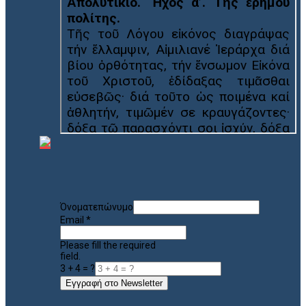
Όνοματεπώνυμο
Email
*
Please fill the required
field.
3 + 4 = ?
Εγγραφή στο Newsletter