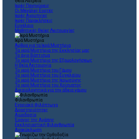
Θεια Λατρεία
Ιερές Πανηγύρεις
Οι Μεγάλες Εορτές
Ιερές Αγρυπνίες
Ιερές Παρακλήσεις
Ευχέλαιο
Μαθητικές Θείες Λειτουργίες
Ιερά Μυστήρια
Άρθρα για τα Ιερά Μυστήρια
Τα ιερά Μυστήρια της Εκκλησίας μας
Το άγιο Βάπτισμα
Το ιερό Μυστήριο της Εξομολογήσεως
Η Θεία Λειτουργία
Το ιερό Μυστήριο του Γάμου
Το ιερό Μυστήριο του Ευχελαίου
Το ιερό Μυστήριο της Ιερωσύνης
Το ιερό Μυστήριο του Χρίσματος
Δικαιολογητικά για την άδεια γάμου
Φιλανθρωπία
Ενοριακό Φιλόπτωχο
Δραστηριότητες
Αιμοδοσία
Έρανος της Αγάπης
Εκκλησιαστική Φιλανθρωπία
Ανακύκλωση