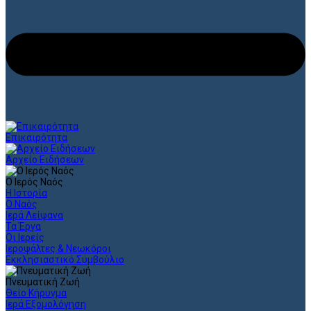
Επικαιρότητα
Αρχείο Ειδήσεων
Ο Ιερός Ναός
Η Ιστορία
Ο Ναός
Ιερά Λείψανα
Τα Έργα
Οι Ιερείς
Ιεροψάλτες & Νεωκόροι
Εκκλησιαστικό Συμβούλιο
Πνευματική Ζωή
Θείο Κήρυγμα
Ιερά Εξομολόγηση