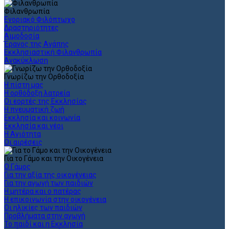
Φιλανθρωπία
Ενοριακό Φιλόπτωχο
Δραστηριότητες
Αιμοδοσία
Έρανος της Αγάπης
Εκκλησιαστική Φιλανθρωπία
Ανακύκλωση
Γνωρίζω την Ορθοδοξία
Η πίστη μας
Η ορθόδοξη λατρεία
Οι εορτές της Εκκλησίας
Η πνευματική ζωή
Εκκλησία και κοινωνία
Εκκλησία και νέοι
Η Αγιότητα
Οι αιρέσεις
Για το Γάμο και την Οικογένεια
Ο Γάμος
Για την αξία της οικογένειας
Για την αγωγή των παιδιών
Η μητέρα και ο πατέρας
Η επικοινωνία στην οικογένεια
Οι ηλικίες των παιδιών
Προβλήματα στην αγωγή
Το παιδί και η Εκκλησία