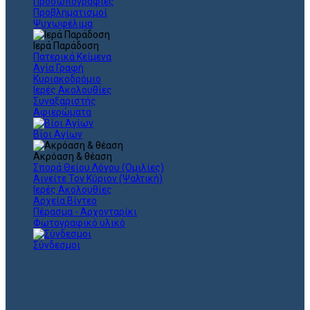
Προσωπογραφίες
Προβληματισμοί
Ψυχωφέλιμα
Ιερά Παράδοση
Πατερικά Κείμενα
Αγία Γραφή
Κυριακοδρόμιο
Ιερές Ακολουθίες
Συναξαριστής
Αφιερώματα
Βίοι Αγίων
Ακρόαση & θέαση
Σπορά Θείου Λόγου (Ομιλίες)
Αινείτε Τον Κύριον (Ψαλτική)
Ιερές Ακολουθίες
Αρχεία Βίντεο
Πέρασμα - Αρχονταρίκι
Φωτογραφικό υλικό
Σύνδεσμοι