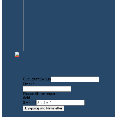
Όνοματεπώνυμο
Email
*
Please fill the required
field.
3 + 4 = ?
Εγγραφή στο Newsletter