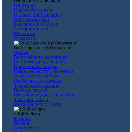
Γνωρίζω την Ορθοδοξία
Η πίστη μας
Η ορθόδοξη λατρεία
Οι εορτές της Εκκλησίας
Η πνευματική ζωή
Εκκλησία και κοινωνία
Εκκλησία και νέοι
Η Αγιότητα
Οι αιρέσεις
Για το Γάμο και την Οικογένεια
Ο Γάμος
Για την αξία της οικογένειας
Για την αγωγή των παιδιών
Η μητέρα και ο πατέρας
Η επικοινωνία στην οικογένεια
Οι ηλικίες των παιδιών
Προβλήματα στην αγωγή
Το παιδί και η Εκκλησία
Παιδί και παιχνίδι
Προφυλάσσοντας τα παιδιά μας
Ταραγμένη άνοιξη
Με τον Γέροντα π. Παϊσιο
e-Βιβλιοθηκη
Ιστορικά
Παιδεία
Λογοτεχνία