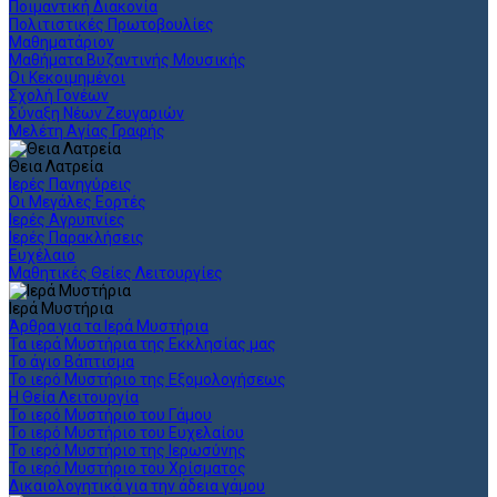
Ποιμαντική Διακονία
Πολιτιστικές Πρωτοβουλίες
Μαθηματάριον
Μαθήματα Βυζαντινής Μουσικής
Οι Κεκοιμημένοι
Σχολή Γονέων
Σύναξη Νέων Ζευγαριών
Μελέτη Αγίας Γραφής
Θεια Λατρεία
Ιερές Πανηγύρεις
Οι Μεγάλες Εορτές
Ιερές Αγρυπνίες
Ιερές Παρακλήσεις
Ευχέλαιο
Μαθητικές Θείες Λειτουργίες
Ιερά Μυστήρια
Άρθρα για τα Ιερά Μυστήρια
Τα ιερά Μυστήρια της Εκκλησίας μας
Το άγιο Βάπτισμα
Το ιερό Μυστήριο της Εξομολογήσεως
Η Θεία Λειτουργία
Το ιερό Μυστήριο του Γάμου
Το ιερό Μυστήριο του Ευχελαίου
Το ιερό Μυστήριο της Ιερωσύνης
Το ιερό Μυστήριο του Χρίσματος
Δικαιολογητικά για την άδεια γάμου