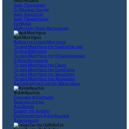
Θεια Λατρεία
Ιερές Πανηγύρεις
Οι Μεγάλες Εορτές
Ιερές Αγρυπνίες
Ιερές Παρακλήσεις
Ευχέλαιο
Μαθητικές Θείες Λειτουργίες
Ιερά Μυστήρια
Άρθρα για τα Ιερά Μυστήρια
Τα ιερά Μυστήρια της Εκκλησίας μας
Το άγιο Βάπτισμα
Το ιερό Μυστήριο της Εξομολογήσεως
Η Θεία Λειτουργία
Το ιερό Μυστήριο του Γάμου
Το ιερό Μυστήριο του Ευχελαίου
Το ιερό Μυστήριο της Ιερωσύνης
Το ιερό Μυστήριο του Χρίσματος
Δικαιολογητικά για την άδεια γάμου
Φιλανθρωπία
Ενοριακό Φιλόπτωχο
Δραστηριότητες
Αιμοδοσία
Έρανος της Αγάπης
Εκκλησιαστική Φιλανθρωπία
Ανακύκλωση