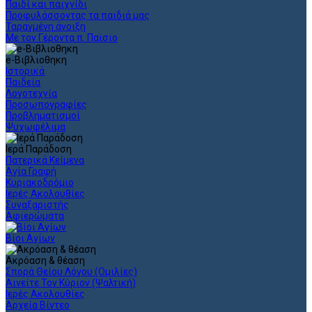
Παιδί και παιχνίδι
Προφυλάσσοντας τα παιδιά μας
Ταραγμένη άνοιξη
Με τον Γέροντα π. Παϊσιο
e-Βιβλιοθηκη
Ιστορικά
Παιδεία
Λογοτεχνία
Προσωπογραφίες
Προβληματισμοί
Ψυχωφέλιμα
Ιερά Παράδοση
Πατερικά Κείμενα
Αγία Γραφή
Κυριακοδρόμιο
Ιερές Ακολουθίες
Συναξαριστής
Αφιερώματα
Βίοι Αγίων
Ακρόαση & θέαση
Σπορά Θείου Λόγου (Ομιλίες)
Αινείτε Τον Κύριον (Ψαλτική)
Ιερές Ακολουθίες
Αρχεία Βίντεο