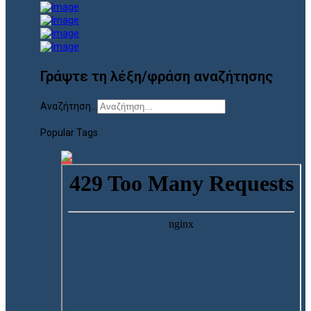
Γράψτε τη λέξη/φράση αναζήτησης
Αναζήτηση...
Popular Tags