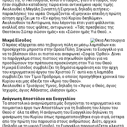
ήταν σύμβολο καταδίκης τώρα είναι αντικείμενο ιεράς τιμής.
Ακολουθεί η Μεγάλη Συναπτὴ ή Ειρηνικά, δηλαδὴ αιτήσεις-
παρακλήσεις του ιερέα. Ονομάζονται «Ειρηνικὰ» επειδὴ η πρώτη
αίτηση αρχίζει με το «Ἐν εἰρήνῃ τοῦ Κυρίου δεηθῶμεν».
Ακολουθούν τα Αντίφωνα, που λέγονται έτσι γιατὶ ψάλλονται
εναλλὰξ απὸ τους ψάλτες, αντιφωνικά : «Ταῖς πρεσβείαις της
Θεοτόκου Σῶτερ σῶσον ἡμᾶς» και «Σῶσον ἡμᾶς Υιὲ Θεοῦ…».
Μικρά Είσοδος
Ο Ιερέας εξέρχεται απὸ τη βορινὴ πύλη εν μέσῳ λαμπάδων και
προσέρχεται μπροστὰ στην Ωραία Πύλη. Σηκώνει το Ευαγγέλιο για
να το βλέπουν όλοι οι πιστοὶ και αναφωνεί «Σοφία. Ὀρθοί». Δίνει
το παράγγελμα στους πιστοὺς να σηκωθούν όρθιοι για να
προσδώσουν την πρέπουσα προσκύνηση στον Υιὸ του Θεού.
Η μικρά Είσοδος συμβολίζει τη δημόσια εμφάνιση και την αρχὴ
του κηρυγματικού έργου του Χριστού. Γι᾿ αυτὸ και η λαμπάδα
συμβολίζει τον Τίμιο Πρόδρομο, ο οποίος προηγήθηκε χρονικά του
Κυρίου και μας έδειξε τον «Αμνὸ του Θεού».
Ακολουθεί ο Τρισάγιος Ύμνος, δηλαδὴ το «Ἅγιος ο Θεός, ἅγιος
Ἰσχυρός, ἅγιος Αθάνατος, ἐλέησον ἡμᾶς».
Ανάγνωση Αποστόλου και Ευαγγελίου
Τα αποστολικὰ αναγνώσματα μάς διηγούνται το κηρυγματικὸ και
ποιμαντικὸ έργο των Αποστόλων για τη διάδοση του λόγου του
Θεού σ᾿ όλα τα έθνη. Η ανάγνωση του Ευαγγελίου δηλώνει τη
φανέρωση του Κυρίου όπως πραγματοποιήθηκε σιγὰ-σιγά, ύστερα
απὸ την πρώτη του παρουσία στους ανθρώπους. Διότι, αρχικὰ
(δηλαδὴ με τη μικρὴ Είσοδο), το Ευαγγέλιο παρουσιάζεται κλειστό.