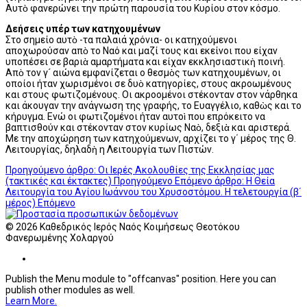
Αυτὸ φανερώνει την πρώτη παρουσία του Κυρίου στον κόσμο.
Δεήσεις υπέρ των κατηχουμένων
Στο σημείο αυτὸ -τα παλαιά χρόνια- οι κατηχούμενοι
αποχωρούσαν απὸ το Ναό και μαζί τους και εκείνοι που είχαν
υποπέσει σε βαριὰ αμαρτήματα και είχαν εκκλησιαστικὴ ποινή.
Απὸ τον γ´ αιώνα εμφανίζεται ο θεσμὸς των κατηχουμένων, οι
οποίοι ήταν χωρισμένοι σε δυὸ κατηγορίες, στους ακροωμένους
και στους φωτιζομένους. Οι ακροομένοι στέκονταν στον νάρθηκα
και άκουγαν την ανάγνωση της γραφής, το Ευαγγέλιο, καθὼς και το
κήρυγμα. Ενώ οι φωτιζομένοι ήταν αυτοὶ που επρόκειτο να
βαπτισθούν και στέκονταν στον κυρίως Ναὸ, δεξιὰ και αριστερά.
Με την αποχώρηση των κατηχούμενων, αρχίζει το γ΄ μέρος της Θ.
Λειτουργίας, δηλαδὴ η Λειτουργία των Πιστών.
Προηγούμενο άρθρο: Οι Ιερές Ακολουθίες της Εκκλησίας μας
(τακτικές και έκτακτες)
Προηγούμενο
Επόμενο άρθρο: Η Θεία
Λειτουργία του Αγίου Ιωάννου του Χρυσοστόμου. Η τελετουργία (β΄
μέρος)
Επόμενο
© 2026 Καθεδρικός Ιερός Ναός Κοιμήσεως Θεοτόκου
Φανερωμένης Χολαργού
Publish the Menu module to "offcanvas" position. Here you can
publish other modules as well.
Learn More.