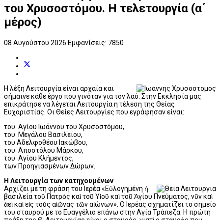
του Χρυσοστόμου. Η τελετουργία (α΄
μέρος)
08 Αυγούστου 2026
Εμφανίσεις: 7850
Η λέξη Λειτουργία είναι αρχαία και
σήμαινε κάθε έργο που γινόταν για τον λαό. Στην Εκκλησία μας
επικράτησε να λέγεται Λειτουργία η τέλεση της Θείας
Ευχαριστίας. Οι Θείες Λειτουργίες που εγράφησαν είναι:
του Αγίου Ιωάννου του Χρυσοστόμου,
του Μεγάλου Βασιλείου,
του Αδελφοθέου Ιακώβου,
του Αποστόλου Μάρκου,
του Αγίου Κλήμεντος,
των Προηγιασμένων Δώρων.
Η Λειτουργία των κατηχουμένων
Αρχίζει με τη φράση του Ιερέα «Εὐλογημένη ἡ
βασιλεία τοῦ Πατρὸς καὶ τοῦ Υἱοῦ καὶ τοῦ Ἁγίου Πνεύματος, νῦν καὶ
ἀεὶ καὶ εἰς τοὺς αἰῶνας τῶν αἰώνων». Ο Ιερέας σχηματίζει το σημείο
του σταυρού με το Ευαγγέλιο επάνω στην Αγία Τράπεζα. Η πρώτη
πράξη της Θ. Λειτουργίας είναι ο σταυρός, γιατὶ ο σταυρὸς που