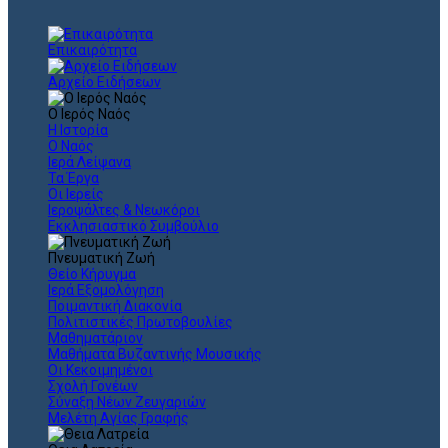
Επικαιρότητα
Αρχείο Ειδήσεων
Ο Ιερός Ναός
Η Ιστορία
Ο Ναός
Ιερά Λείψανα
Τα Έργα
Οι Ιερείς
Ιεροψάλτες & Νεωκόροι
Εκκλησιαστικό Συμβούλιο
Πνευματική Ζωή
Θείο Κήρυγμα
Ιερά Εξομολόγηση
Ποιμαντική Διακονία
Πολιτιστικές Πρωτοβουλίες
Μαθηματάριον
Μαθήματα Βυζαντινής Μουσικής
Οι Κεκοιμημένοι
Σχολή Γονέων
Σύναξη Νέων Ζευγαριών
Μελέτη Αγίας Γραφής