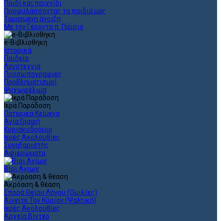
Παιδί και παιχνίδι
Προφυλάσσοντας τα παιδιά μας
Ταραγμένη άνοιξη
Με τον Γέροντα π. Παϊσιο
e-Βιβλιοθηκη
Ιστορικά
Παιδεία
Λογοτεχνία
Προσωπογραφίες
Προβληματισμοί
Ψυχωφέλιμα
Ιερά Παράδοση
Πατερικά Κείμενα
Αγία Γραφή
Κυριακοδρόμιο
Ιερές Ακολουθίες
Συναξαριστής
Αφιερώματα
Βίοι Αγίων
Ακρόαση & θέαση
Σπορά Θείου Λόγου (Ομιλίες)
Αινείτε Τον Κύριον (Ψαλτική)
Ιερές Ακολουθίες
Αρχεία Βίντεο