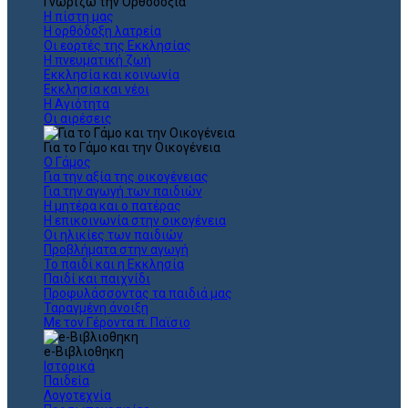
Γνωρίζω την Ορθοδοξία
Η πίστη μας
Η ορθόδοξη λατρεία
Οι εορτές της Εκκλησίας
Η πνευματική ζωή
Εκκλησία και κοινωνία
Εκκλησία και νέοι
Η Αγιότητα
Οι αιρέσεις
Για το Γάμο και την Οικογένεια
Ο Γάμος
Για την αξία της οικογένειας
Για την αγωγή των παιδιών
Η μητέρα και ο πατέρας
Η επικοινωνία στην οικογένεια
Οι ηλικίες των παιδιών
Προβλήματα στην αγωγή
Το παιδί και η Εκκλησία
Παιδί και παιχνίδι
Προφυλάσσοντας τα παιδιά μας
Ταραγμένη άνοιξη
Με τον Γέροντα π. Παϊσιο
e-Βιβλιοθηκη
Ιστορικά
Παιδεία
Λογοτεχνία