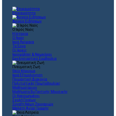
Επικαιρότητα
Αρχείο Ειδήσεων
Ο Ιερός Ναός
Η Ιστορία
Ο Ναός
Ιερά Λείψανα
Τα Έργα
Οι Ιερείς
Ιεροψάλτες & Νεωκόροι
Εκκλησιαστικό Συμβούλιο
Πνευματική Ζωή
Θείο Κήρυγμα
Ιερά Εξομολόγηση
Ποιμαντική Διακονία
Πολιτιστικές Πρωτοβουλίες
Μαθηματάριον
Μαθήματα Βυζαντινής Μουσικής
Οι Κεκοιμημένοι
Σχολή Γονέων
Σύναξη Νέων Ζευγαριών
Μελέτη Αγίας Γραφής