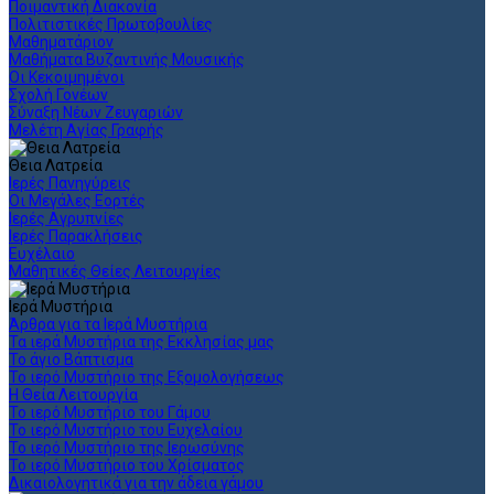
Ποιμαντική Διακονία
Πολιτιστικές Πρωτοβουλίες
Μαθηματάριον
Μαθήματα Βυζαντινής Μουσικής
Οι Κεκοιμημένοι
Σχολή Γονέων
Σύναξη Νέων Ζευγαριών
Μελέτη Αγίας Γραφής
Θεια Λατρεία
Ιερές Πανηγύρεις
Οι Μεγάλες Εορτές
Ιερές Αγρυπνίες
Ιερές Παρακλήσεις
Ευχέλαιο
Μαθητικές Θείες Λειτουργίες
Ιερά Μυστήρια
Άρθρα για τα Ιερά Μυστήρια
Τα ιερά Μυστήρια της Εκκλησίας μας
Το άγιο Βάπτισμα
Το ιερό Μυστήριο της Εξομολογήσεως
Η Θεία Λειτουργία
Το ιερό Μυστήριο του Γάμου
Το ιερό Μυστήριο του Ευχελαίου
Το ιερό Μυστήριο της Ιερωσύνης
Το ιερό Μυστήριο του Χρίσματος
Δικαιολογητικά για την άδεια γάμου