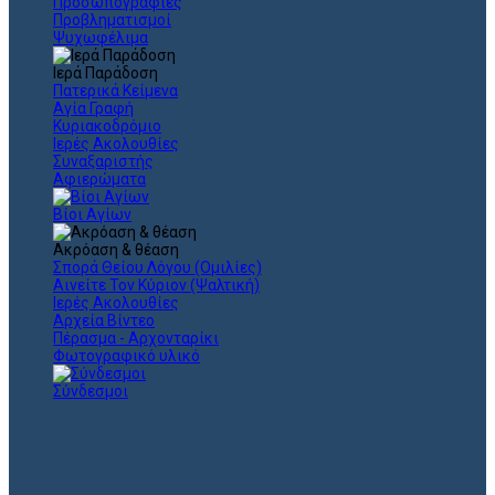
Προσωπογραφίες
Προβληματισμοί
Ψυχωφέλιμα
Ιερά Παράδοση
Πατερικά Κείμενα
Αγία Γραφή
Κυριακοδρόμιο
Ιερές Ακολουθίες
Συναξαριστής
Αφιερώματα
Βίοι Αγίων
Ακρόαση & θέαση
Σπορά Θείου Λόγου (Ομιλίες)
Αινείτε Τον Κύριον (Ψαλτική)
Ιερές Ακολουθίες
Αρχεία Βίντεο
Πέρασμα - Αρχονταρίκι
Φωτογραφικό υλικό
Σύνδεσμοι