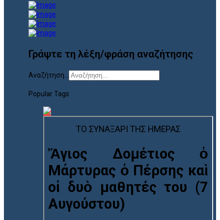
Γράψτε τη λέξη/φράση αναζήτησης
Αναζήτηση...
Popular Tags