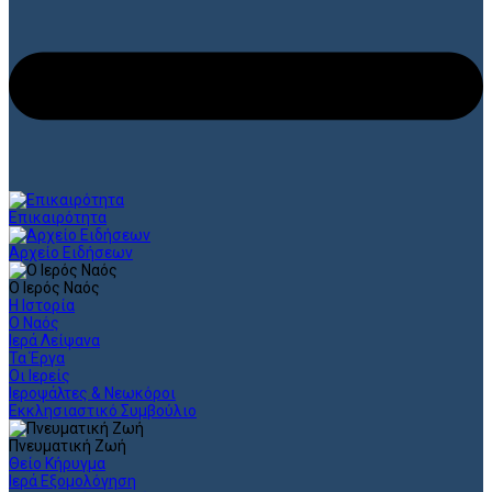
Επικαιρότητα
Αρχείο Ειδήσεων
Ο Ιερός Ναός
Η Ιστορία
Ο Ναός
Ιερά Λείψανα
Τα Έργα
Οι Ιερείς
Ιεροψάλτες & Νεωκόροι
Εκκλησιαστικό Συμβούλιο
Πνευματική Ζωή
Θείο Κήρυγμα
Ιερά Εξομολόγηση