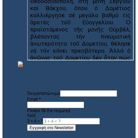
Όνοματεπώνυμο
Email
*
Please fill the required
field.
3 + 4 = ?
Εγγραφή στο Newsletter