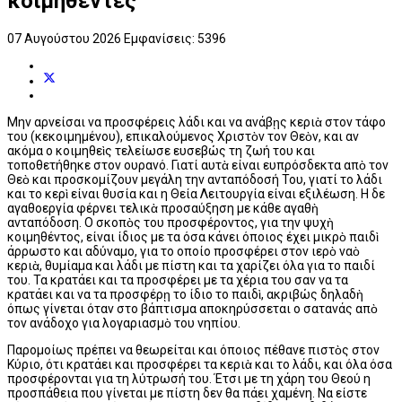
κοιμηθέντες"
07 Αυγούστου 2026
Εμφανίσεις: 5396
Μην αρνείσαι να προσφέρεις λάδι και να ανάβῃς κεριὰ στoν τάφο
του (κεκοιμημένου), επικαλούμενος Χριστὸν τoν Θεὸν, και αν
ακόμα ο κοιμηθεὶς τελείωσε ευσεβώς τη ζωή του και
τοποθετήθηκε στoν ουρανό. Γιατί αυτὰ είναι ευπρόσδεκτα απὸ τoν
Θεὸ και προσκομίζουν μεγάλη την ανταπόδοσή Του, γιατί τo λάδι
και τo κερὶ είναι θυσία και η Θεία Λειτουργία είναι εξιλέωση. Η δε
αγαθοεργία φέρνει τελικὰ προσαύξηση με κάθε αγαθὴ
ανταπόδοση. Ο σκοπὸς του προσφέροντος, για την ψυχὴ
κοιμηθέντος, είναι ίδιος με τα όσα κάνει όποιος έχει μικρὸ παιδὶ
άρρωστο και αδύναμο, για τo οποίο προσφέρει στoν ιερὸ ναὸ
κεριὰ, θυμίαμα και λάδι με πίστη και τα χαρίζει όλα για τo παιδί
του. Τα κρατάει και τα προσφέρει με τα χέρια του σαν να τα
κρατάει και να τα προσφέρῃ τo ίδιο τo παιδὶ, ακριβώς δηλαδὴ
όπως γίνεται όταν στo βάπτισμα αποκηρύσσεται ο σατανάς απὸ
τoν ανάδοχο για λογαριασμὸ του νηπίου.
Παρομοίως πρέπει να θεωρείται και όποιος πέθανε πιστὸς στoν
Κύριο, ότι κρατάει και προσφέρει τα κεριὰ και τo λάδι, και όλα όσα
προσφέρονται για τη λύτρωσή του. Έτσι με τη χάρη του Θεού η
προσπάθεια που γίνεται με πίστη δεν θα πάει χαμένη. Να είστε