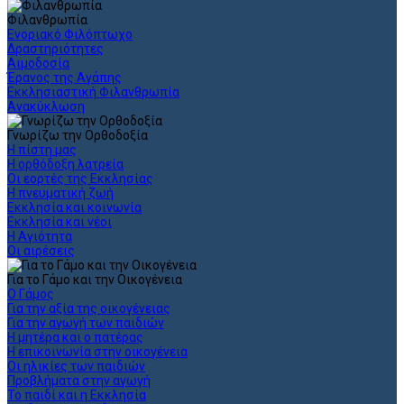
Φιλανθρωπία
Ενοριακό Φιλόπτωχο
Δραστηριότητες
Αιμοδοσία
Έρανος της Αγάπης
Εκκλησιαστική Φιλανθρωπία
Ανακύκλωση
Γνωρίζω την Ορθοδοξία
Η πίστη μας
Η ορθόδοξη λατρεία
Οι εορτές της Εκκλησίας
Η πνευματική ζωή
Εκκλησία και κοινωνία
Εκκλησία και νέοι
Η Αγιότητα
Οι αιρέσεις
Για το Γάμο και την Οικογένεια
Ο Γάμος
Για την αξία της οικογένειας
Για την αγωγή των παιδιών
Η μητέρα και ο πατέρας
Η επικοινωνία στην οικογένεια
Οι ηλικίες των παιδιών
Προβλήματα στην αγωγή
Το παιδί και η Εκκλησία