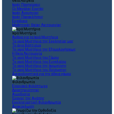
Θεια Λατρεία
Ιερές Πανηγύρεις
Οι Μεγάλες Εορτές
Ιερές Αγρυπνίες
Ιερές Παρακλήσεις
Ευχέλαιο
Μαθητικές Θείες Λειτουργίες
Ιερά Μυστήρια
Άρθρα για τα Ιερά Μυστήρια
Τα ιερά Μυστήρια της Εκκλησίας μας
Το άγιο Βάπτισμα
Το ιερό Μυστήριο της Εξομολογήσεως
Η Θεία Λειτουργία
Το ιερό Μυστήριο του Γάμου
Το ιερό Μυστήριο του Ευχελαίου
Το ιερό Μυστήριο της Ιερωσύνης
Το ιερό Μυστήριο του Χρίσματος
Δικαιολογητικά για την άδεια γάμου
Φιλανθρωπία
Ενοριακό Φιλόπτωχο
Δραστηριότητες
Αιμοδοσία
Έρανος της Αγάπης
Εκκλησιαστική Φιλανθρωπία
Ανακύκλωση