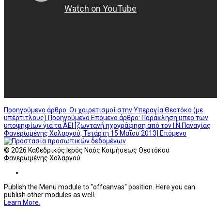
Προηγούμενο άρθρο: Οι χαιρετισμοί στην Υπεραγία Θεοτόκο (με
υπέρτιτλους)
Προηγούμενο
Επόμενο άρθρο: Παράκληση υπερ των
υποψηφίων για τα ΑΕΙ [ζωντανή ηχογράφηση από τον Ι.Ν.Παναγίας
Φανερωμένης Χολαργού, Τετάρτη 15 Μαΐου 2013]
Επόμενο
© 2026 Καθεδρικός Ιερός Ναός Κοιμήσεως Θεοτόκου
Φανερωμένης Χολαργού
Publish the Menu module to "offcanvas" position. Here you can
publish other modules as well.
Learn More.