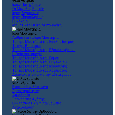
Θεια Λατρεία
Ιερές Πανηγύρεις
Οι Μεγάλες Εορτές
Ιερές Αγρυπνίες
Ιερές Παρακλήσεις
Ευχέλαιο
Μαθητικές Θείες Λειτουργίες
Ιερά Μυστήρια
Άρθρα για τα Ιερά Μυστήρια
Τα ιερά Μυστήρια της Εκκλησίας μας
Το άγιο Βάπτισμα
Το ιερό Μυστήριο της Εξομολογήσεως
Η Θεία Λειτουργία
Το ιερό Μυστήριο του Γάμου
Το ιερό Μυστήριο του Ευχελαίου
Το ιερό Μυστήριο της Ιερωσύνης
Το ιερό Μυστήριο του Χρίσματος
Δικαιολογητικά για την άδεια γάμου
Φιλανθρωπία
Ενοριακό Φιλόπτωχο
Δραστηριότητες
Αιμοδοσία
Έρανος της Αγάπης
Εκκλησιαστική Φιλανθρωπία
Ανακύκλωση