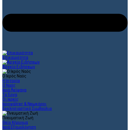
Επικαιρότητα
Αρχείο Ειδήσεων
Ο Ιερός Ναός
Η Ιστορία
Ο Ναός
Ιερά Λείψανα
Τα Έργα
Οι Ιερείς
Ιεροψάλτες & Νεωκόροι
Εκκλησιαστικό Συμβούλιο
Πνευματική Ζωή
Θείο Κήρυγμα
Ιερά Εξομολόγηση