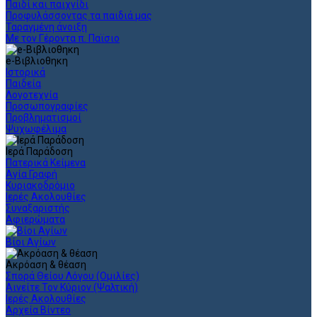
Παιδί και παιχνίδι
Προφυλάσσοντας τα παιδιά μας
Ταραγμένη άνοιξη
Με τον Γέροντα π. Παϊσιο
e-Βιβλιοθηκη
Ιστορικά
Παιδεία
Λογοτεχνία
Προσωπογραφίες
Προβληματισμοί
Ψυχωφέλιμα
Ιερά Παράδοση
Πατερικά Κείμενα
Αγία Γραφή
Κυριακοδρόμιο
Ιερές Ακολουθίες
Συναξαριστής
Αφιερώματα
Βίοι Αγίων
Ακρόαση & θέαση
Σπορά Θείου Λόγου (Ομιλίες)
Αινείτε Τον Κύριον (Ψαλτική)
Ιερές Ακολουθίες
Αρχεία Βίντεο