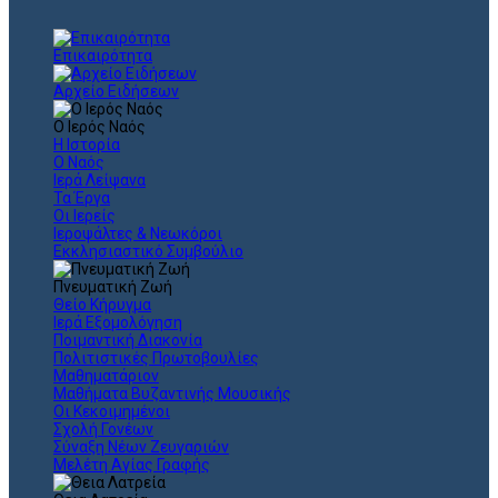
Επικαιρότητα
Αρχείο Ειδήσεων
Ο Ιερός Ναός
Η Ιστορία
Ο Ναός
Ιερά Λείψανα
Τα Έργα
Οι Ιερείς
Ιεροψάλτες & Νεωκόροι
Εκκλησιαστικό Συμβούλιο
Πνευματική Ζωή
Θείο Κήρυγμα
Ιερά Εξομολόγηση
Ποιμαντική Διακονία
Πολιτιστικές Πρωτοβουλίες
Μαθηματάριον
Μαθήματα Βυζαντινής Μουσικής
Οι Κεκοιμημένοι
Σχολή Γονέων
Σύναξη Νέων Ζευγαριών
Μελέτη Αγίας Γραφής