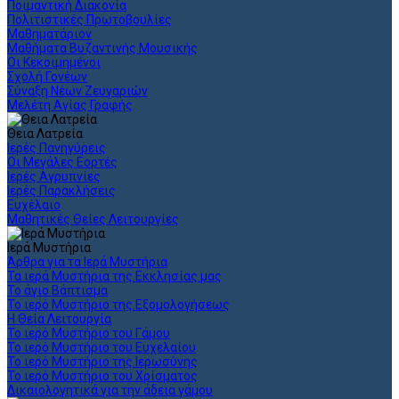
Ποιμαντική Διακονία
Πολιτιστικές Πρωτοβουλίες
Μαθηματάριον
Μαθήματα Βυζαντινής Μουσικής
Οι Κεκοιμημένοι
Σχολή Γονέων
Σύναξη Νέων Ζευγαριών
Μελέτη Αγίας Γραφής
Θεια Λατρεία
Ιερές Πανηγύρεις
Οι Μεγάλες Εορτές
Ιερές Αγρυπνίες
Ιερές Παρακλήσεις
Ευχέλαιο
Μαθητικές Θείες Λειτουργίες
Ιερά Μυστήρια
Άρθρα για τα Ιερά Μυστήρια
Τα ιερά Μυστήρια της Εκκλησίας μας
Το άγιο Βάπτισμα
Το ιερό Μυστήριο της Εξομολογήσεως
Η Θεία Λειτουργία
Το ιερό Μυστήριο του Γάμου
Το ιερό Μυστήριο του Ευχελαίου
Το ιερό Μυστήριο της Ιερωσύνης
Το ιερό Μυστήριο του Χρίσματος
Δικαιολογητικά για την άδεια γάμου