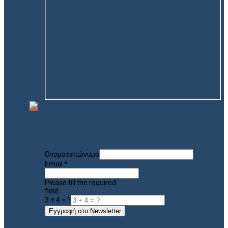
Όνοματεπώνυμο
Email
*
Please fill the required
field.
3 + 4 = ?
Εγγραφή στο Newsletter