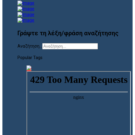
Γράψτε τη λέξη/φράση αναζήτησης
Αναζήτηση...
Popular Tags