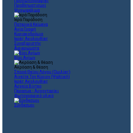
Προσωπογραφίες
Προβληματισμοί
Ψυχωφέλιμα
Ιερά Παράδοση
Πατερικά Κείμενα
Αγία Γραφή
Κυριακοδρόμιο
Ιερές Ακολουθίες
Συναξαριστής
Αφιερώματα
Βίοι Αγίων
Ακρόαση & θέαση
Σπορά Θείου Λόγου (Ομιλίες)
Αινείτε Τον Κύριον (Ψαλτική)
Ιερές Ακολουθίες
Αρχεία Βίντεο
Πέρασμα - Αρχονταρίκι
Φωτογραφικό υλικό
Σύνδεσμοι