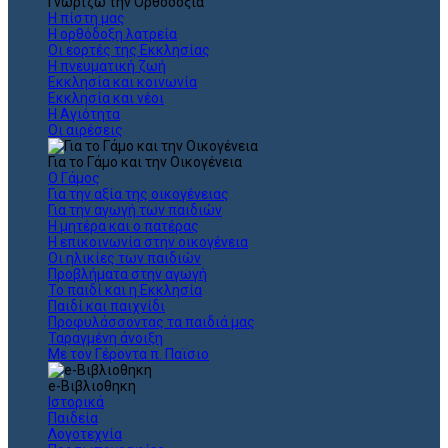
Γνωρίζω την Ορθοδοξία
Η πίστη μας
Η ορθόδοξη λατρεία
Οι εορτές της Εκκλησίας
Η πνευματική ζωή
Εκκλησία και κοινωνία
Εκκλησία και νέοι
Η Αγιότητα
Οι αιρέσεις
Για το Γάμο και την Οικογένεια
Ο Γάμος
Για την αξία της οικογένειας
Για την αγωγή των παιδιών
Η μητέρα και ο πατέρας
Η επικοινωνία στην οικογένεια
Οι ηλικίες των παιδιών
Προβλήματα στην αγωγή
Το παιδί και η Εκκλησία
Παιδί και παιχνίδι
Προφυλάσσοντας τα παιδιά μας
Ταραγμένη άνοιξη
Με τον Γέροντα π. Παϊσιο
e-Βιβλιοθηκη
Ιστορικά
Παιδεία
Λογοτεχνία