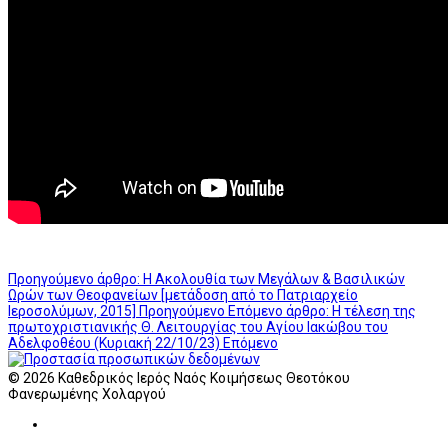
Προηγούμενο άρθρο: Η Ακολουθία των Μεγάλων & Βασιλικών
Ωρών των Θεοφανείων [μετάδοση από το Πατριαρχείο
Ιεροσολύμων, 2015]
Προηγούμενο
Επόμενο άρθρο: Η τέλεση της
πρωτοχριστιανικής Θ. Λειτουργίας του Αγίου Ιακώβου του
Αδελφοθέου (Κυριακή 22/10/23)
Επόμενο
© 2026 Καθεδρικός Ιερός Ναός Κοιμήσεως Θεοτόκου
Φανερωμένης Χολαργού