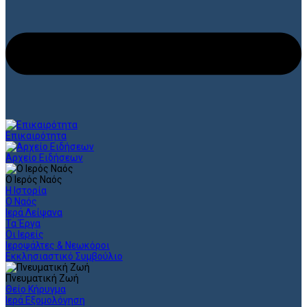
Επικαιρότητα
Αρχείο Ειδήσεων
Ο Ιερός Ναός
Η Ιστορία
Ο Ναός
Ιερά Λείψανα
Τα Έργα
Οι Ιερείς
Ιεροψάλτες & Νεωκόροι
Εκκλησιαστικό Συμβούλιο
Πνευματική Ζωή
Θείο Κήρυγμα
Ιερά Εξομολόγηση