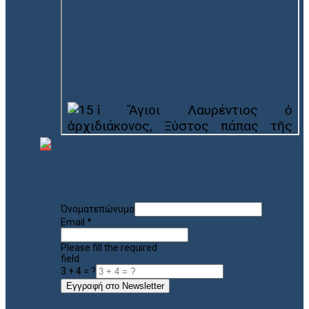
Όνοματεπώνυμο
Email
*
Please fill the required
field.
3 + 4 = ?
Εγγραφή στο Newsletter