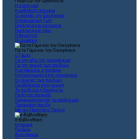
Γνωρίζω την Ορθοδοξία
Η πίστη μας
Η ορθόδοξη λατρεία
Οι εορτές της Εκκλησίας
Η πνευματική ζωή
Εκκλησία και κοινωνία
Εκκλησία και νέοι
Η Αγιότητα
Οι αιρέσεις
Για το Γάμο και την Οικογένεια
Ο Γάμος
Για την αξία της οικογένειας
Για την αγωγή των παιδιών
Η μητέρα και ο πατέρας
Η επικοινωνία στην οικογένεια
Οι ηλικίες των παιδιών
Προβλήματα στην αγωγή
Το παιδί και η Εκκλησία
Παιδί και παιχνίδι
Προφυλάσσοντας τα παιδιά μας
Ταραγμένη άνοιξη
Με τον Γέροντα π. Παϊσιο
e-Βιβλιοθηκη
Ιστορικά
Παιδεία
Λογοτεχνία