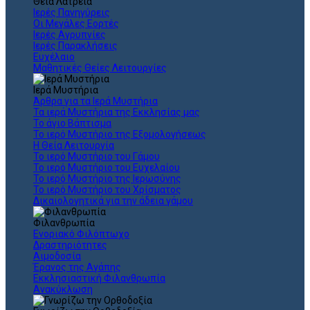
Θεια Λατρεία
Ιερές Πανηγύρεις
Οι Μεγάλες Εορτές
Ιερές Αγρυπνίες
Ιερές Παρακλήσεις
Ευχέλαιο
Μαθητικές Θείες Λειτουργίες
Ιερά Μυστήρια
Άρθρα για τα Ιερά Μυστήρια
Τα ιερά Μυστήρια της Εκκλησίας μας
Το άγιο Βάπτισμα
Το ιερό Μυστήριο της Εξομολογήσεως
Η Θεία Λειτουργία
Το ιερό Μυστήριο του Γάμου
Το ιερό Μυστήριο του Ευχελαίου
Το ιερό Μυστήριο της Ιερωσύνης
Το ιερό Μυστήριο του Χρίσματος
Δικαιολογητικά για την άδεια γάμου
Φιλανθρωπία
Ενοριακό Φιλόπτωχο
Δραστηριότητες
Αιμοδοσία
Έρανος της Αγάπης
Εκκλησιαστική Φιλανθρωπία
Ανακύκλωση