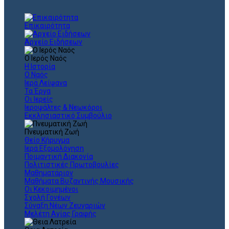
Επικαιρότητα
Αρχείο Ειδήσεων
Ο Ιερός Ναός
Η Ιστορία
Ο Ναός
Ιερά Λείψανα
Τα Έργα
Οι Ιερείς
Ιεροψάλτες & Νεωκόροι
Εκκλησιαστικό Συμβούλιο
Πνευματική Ζωή
Θείο Κήρυγμα
Ιερά Εξομολόγηση
Ποιμαντική Διακονία
Πολιτιστικές Πρωτοβουλίες
Μαθηματάριον
Μαθήματα Βυζαντινής Μουσικής
Οι Κεκοιμημένοι
Σχολή Γονέων
Σύναξη Νέων Ζευγαριών
Μελέτη Αγίας Γραφής