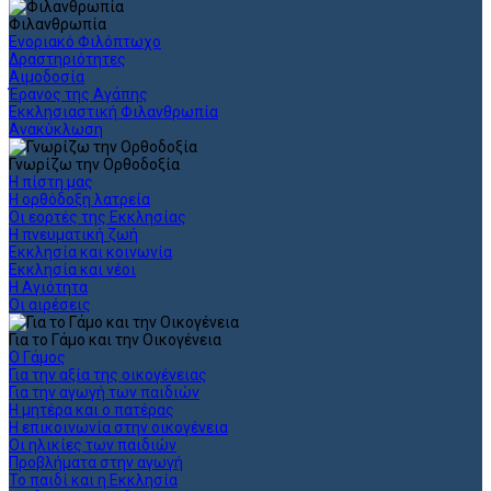
Φιλανθρωπία
Ενοριακό Φιλόπτωχο
Δραστηριότητες
Αιμοδοσία
Έρανος της Αγάπης
Εκκλησιαστική Φιλανθρωπία
Ανακύκλωση
Γνωρίζω την Ορθοδοξία
Η πίστη μας
Η ορθόδοξη λατρεία
Οι εορτές της Εκκλησίας
Η πνευματική ζωή
Εκκλησία και κοινωνία
Εκκλησία και νέοι
Η Αγιότητα
Οι αιρέσεις
Για το Γάμο και την Οικογένεια
Ο Γάμος
Για την αξία της οικογένειας
Για την αγωγή των παιδιών
Η μητέρα και ο πατέρας
Η επικοινωνία στην οικογένεια
Οι ηλικίες των παιδιών
Προβλήματα στην αγωγή
Το παιδί και η Εκκλησία