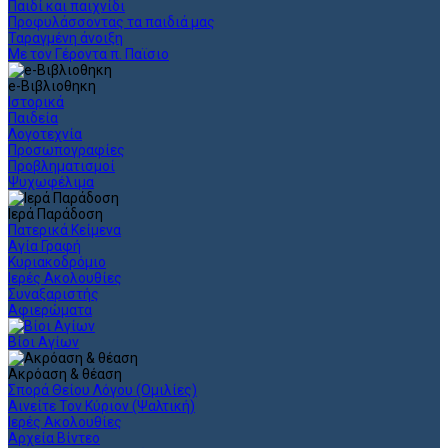
Παιδί και παιχνίδι
Προφυλάσσοντας τα παιδιά μας
Ταραγμένη άνοιξη
Με τον Γέροντα π. Παϊσιο
e-Βιβλιοθηκη
Ιστορικά
Παιδεία
Λογοτεχνία
Προσωπογραφίες
Προβληματισμοί
Ψυχωφέλιμα
Ιερά Παράδοση
Πατερικά Κείμενα
Αγία Γραφή
Κυριακοδρόμιο
Ιερές Ακολουθίες
Συναξαριστής
Αφιερώματα
Βίοι Αγίων
Ακρόαση & θέαση
Σπορά Θείου Λόγου (Ομιλίες)
Αινείτε Τον Κύριον (Ψαλτική)
Ιερές Ακολουθίες
Αρχεία Βίντεο