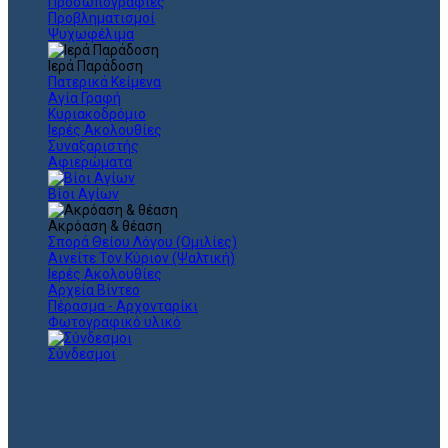
Προσωπογραφίες
Προβληματισμοί
Ψυχωφέλιμα
Ιερά Παράδοση
Πατερικά Κείμενα
Αγία Γραφή
Κυριακοδρόμιο
Ιερές Ακολουθίες
Συναξαριστής
Αφιερώματα
Βίοι Αγίων
Ακρόαση & θέαση
Σπορά Θείου Λόγου (Ομιλίες)
Αινείτε Τον Κύριον (Ψαλτική)
Ιερές Ακολουθίες
Αρχεία Βίντεο
Πέρασμα - Αρχονταρίκι
Φωτογραφικό υλικό
Σύνδεσμοι