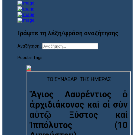
Γράψτε τη λέξη/φράση αναζήτησης
Αναζήτηση...
Popular Tags