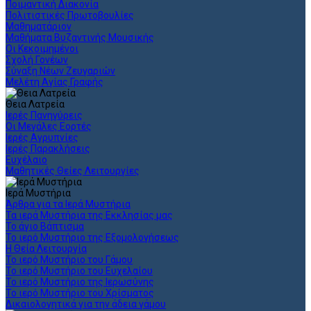
Ποιμαντική Διακονία
Πολιτιστικές Πρωτοβουλίες
Μαθηματάριον
Μαθήματα Βυζαντινής Μουσικής
Οι Κεκοιμημένοι
Σχολή Γονέων
Σύναξη Νέων Ζευγαριών
Μελέτη Αγίας Γραφής
Θεια Λατρεία
Ιερές Πανηγύρεις
Οι Μεγάλες Εορτές
Ιερές Αγρυπνίες
Ιερές Παρακλήσεις
Ευχέλαιο
Μαθητικές Θείες Λειτουργίες
Ιερά Μυστήρια
Άρθρα για τα Ιερά Μυστήρια
Τα ιερά Μυστήρια της Εκκλησίας μας
Το άγιο Βάπτισμα
Το ιερό Μυστήριο της Εξομολογήσεως
Η Θεία Λειτουργία
Το ιερό Μυστήριο του Γάμου
Το ιερό Μυστήριο του Ευχελαίου
Το ιερό Μυστήριο της Ιερωσύνης
Το ιερό Μυστήριο του Χρίσματος
Δικαιολογητικά για την άδεια γάμου