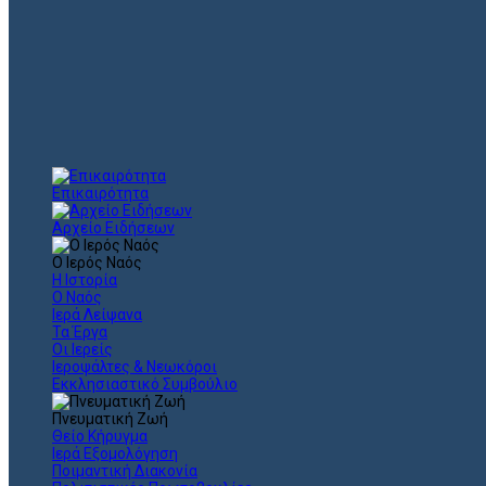
Επικαιρότητα
Αρχείο Ειδήσεων
Ο Ιερός Ναός
Η Ιστορία
Ο Ναός
Ιερά Λείψανα
Τα Έργα
Οι Ιερείς
Ιεροψάλτες & Νεωκόροι
Εκκλησιαστικό Συμβούλιο
Πνευματική Ζωή
Θείο Κήρυγμα
Ιερά Εξομολόγηση
Ποιμαντική Διακονία