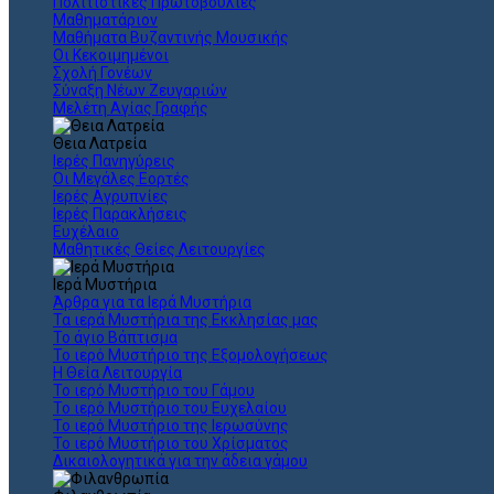
Πολιτιστικές Πρωτοβουλίες
Μαθηματάριον
Μαθήματα Βυζαντινής Μουσικής
Οι Κεκοιμημένοι
Σχολή Γονέων
Σύναξη Νέων Ζευγαριών
Μελέτη Αγίας Γραφής
Θεια Λατρεία
Ιερές Πανηγύρεις
Οι Μεγάλες Εορτές
Ιερές Αγρυπνίες
Ιερές Παρακλήσεις
Ευχέλαιο
Μαθητικές Θείες Λειτουργίες
Ιερά Μυστήρια
Άρθρα για τα Ιερά Μυστήρια
Τα ιερά Μυστήρια της Εκκλησίας μας
Το άγιο Βάπτισμα
Το ιερό Μυστήριο της Εξομολογήσεως
Η Θεία Λειτουργία
Το ιερό Μυστήριο του Γάμου
Το ιερό Μυστήριο του Ευχελαίου
Το ιερό Μυστήριο της Ιερωσύνης
Το ιερό Μυστήριο του Χρίσματος
Δικαιολογητικά για την άδεια γάμου