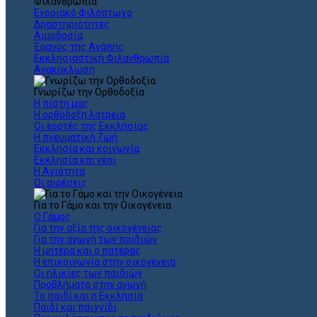
Φιλανθρωπία
Ενοριακό Φιλόπτωχο
Δραστηριότητες
Αιμοδοσία
Έρανος της Αγάπης
Εκκλησιαστική Φιλανθρωπία
Ανακύκλωση
Γνωρίζω την Ορθοδοξία
Η πίστη μας
Η ορθόδοξη λατρεία
Οι εορτές της Εκκλησίας
Η πνευματική ζωή
Εκκλησία και κοινωνία
Εκκλησία και νέοι
Η Αγιότητα
Οι αιρέσεις
Για το Γάμο και την Οικογένεια
Ο Γάμος
Για την αξία της οικογένειας
Για την αγωγή των παιδιών
Η μητέρα και ο πατέρας
Η επικοινωνία στην οικογένεια
Οι ηλικίες των παιδιών
Προβλήματα στην αγωγή
Το παιδί και η Εκκλησία
Παιδί και παιχνίδι