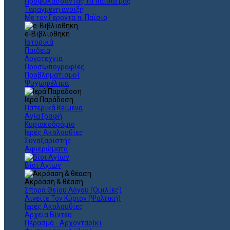
Προφυλάσσοντας τα παιδιά μας
Ταραγμένη άνοιξη
Με τον Γέροντα π. Παϊσιο
e-Βιβλιοθηκη
Ιστορικά
Παιδεία
Λογοτεχνία
Προσωπογραφίες
Προβληματισμοί
Ψυχωφέλιμα
Ιερά Παράδοση
Πατερικά Κείμενα
Αγία Γραφή
Κυριακοδρόμιο
Ιερές Ακολουθίες
Συναξαριστής
Αφιερώματα
Βίοι Αγίων
Ακρόαση & θέαση
Σπορά Θείου Λόγου (Ομιλίες)
Αινείτε Τον Κύριον (Ψαλτική)
Ιερές Ακολουθίες
Αρχεία Βίντεο
Πέρασμα - Αρχονταρίκι