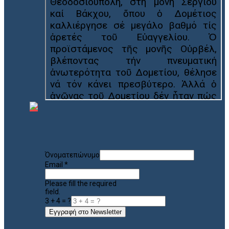
Όνοματεπώνυμο
Email
*
Please fill the required
field.
3 + 4 = ?
Εγγραφή στο Newsletter