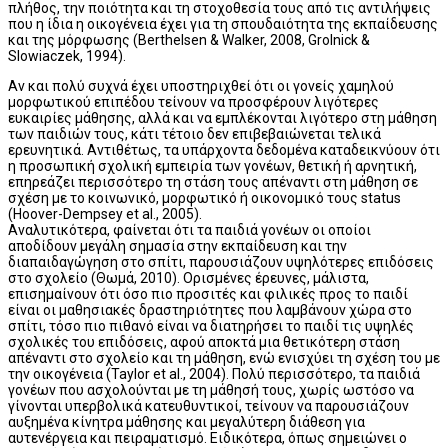
πλήθος, την ποιότητα και τη στοχοθεσία τους από τις αντιλήψεις
που η ίδια η οικογένεια έχει για τη σπουδαιότητα της εκπαίδευσης
και της μόρφωσης (Berthelsen & Walker, 2008, Grolnick &
Slowiaczek, 1994).
Αν και πολύ συχνά έχει υποστηριχθεί ότι οι γονείς χαμηλού
μορφωτικού επιπέδου τείνουν να προσφέρουν λιγότερες
ευκαιρίες μάθησης, αλλά και να εμπλέκονται λιγότερο στη μάθηση
των παιδιών τους, κάτι τέτοιο δεν επιβεβαιώνεται τελικά
ερευνητικά. Αντιθέτως, τα υπάρχοντα δεδομένα καταδεικνύουν ότι
η προσωπική σχολική εμπειρία των γονέων, θετική ή αρνητική,
επηρεάζει περισσότερο τη στάση τους απέναντι στη μάθηση σε
σχέση με το κοινωνικό, μορφωτικό ή οικονομικό τους status
(Hoover-Dempsey et al., 2005).
Αναλυτικότερα, φαίνεται ότι τα παιδιά γονέων οι οποίοι
αποδίδουν μεγάλη σημασία στην εκπαίδευση και την
διαπαιδαγώγηση στο σπίτι, παρουσιάζουν υψηλότερες επιδόσεις
στο σχολείο (Θωμά, 2010). Ορισμένες έρευνες, μάλιστα,
επισημαίνουν ότι όσο πιο προσιτές και φιλικές προς το παιδί
είναι οι μαθησιακές δραστηριότητες που λαμβάνουν χώρα στο
σπίτι, τόσο πιο πιθανό είναι να διατηρήσει το παιδί τις υψηλές
σχολικές του επιδόσεις, αφού αποκτά μια θετικότερη στάση
απέναντι στο σχολείο και τη μάθηση, ενώ ενισχύει τη σχέση του με
την οικογένεια (Taylor et al., 2004). Πολύ περισσότερο, τα παιδιά
γονέων που ασχολούνται με τη μάθησή τους, χωρίς ωστόσο να
γίνονται υπερβολικά κατευθυντικοί, τείνουν να παρουσιάζουν
αυξημένα κίνητρα μάθησης και μεγαλύτερη διάθεση για
αυτενέργεια και πειραματισμό. Ειδικότερα, όπως σημειώνει ο