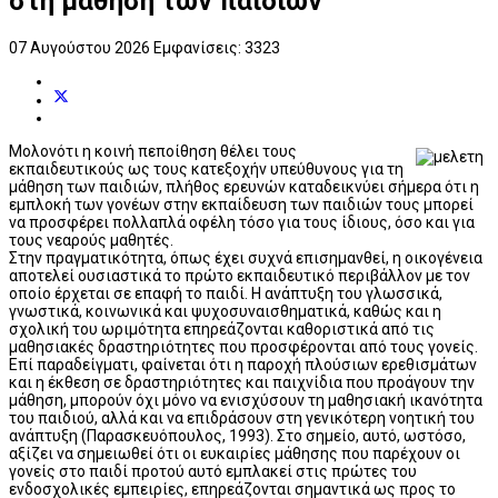
στη μάθηση των παιδιών
07 Αυγούστου 2026
Εμφανίσεις: 3323
Μολονότι η κοινή πεποίθηση θέλει τους
εκπαιδευτικούς ως τους κατεξοχήν υπεύθυνους για τη
μάθηση των παιδιών, πλήθος ερευνών καταδεικνύει σήμερα ότι η
εμπλοκή των γονέων στην εκπαίδευση των παιδιών τους μπορεί
να προσφέρει πολλαπλά οφέλη τόσο για τους ίδιους, όσο και για
τους νεαρούς μαθητές.
Στην πραγματικότητα, όπως έχει συχνά επισημανθεί, η οικογένεια
αποτελεί ουσιαστικά το πρώτο εκπαιδευτικό περιβάλλον με τον
οποίο έρχεται σε επαφή το παιδί. Η ανάπτυξη του γλωσσικά,
γνωστικά, κοινωνικά και ψυχοσυναισθηματικά, καθώς και η
σχολική του ωριμότητα επηρεάζονται καθοριστικά από τις
μαθησιακές δραστηριότητες που προσφέρονται από τους γονείς.
Επί παραδείγματι, φαίνεται ότι η παροχή πλούσιων ερεθισμάτων
και η έκθεση σε δραστηριότητες και παιχνίδια που προάγουν την
μάθηση, μπορούν όχι μόνο να ενισχύσουν τη μαθησιακή ικανότητα
του παιδιού, αλλά και να επιδράσουν στη γενικότερη νοητική του
ανάπτυξη (Παρασκευόπουλος, 1993). Στο σημείο, αυτό, ωστόσο,
αξίζει να σημειωθεί ότι οι ευκαιρίες μάθησης που παρέχουν οι
γονείς στο παιδί προτού αυτό εμπλακεί στις πρώτες του
ενδοσχολικές εμπειρίες, επηρεάζονται σημαντικά ως προς το