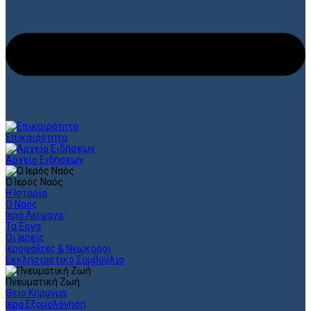
Επικαιρότητα
Αρχείο Ειδήσεων
Ο Ιερός Ναός
Η Ιστορία
Ο Ναός
Ιερά Λείψανα
Τα Έργα
Οι Ιερείς
Ιεροψάλτες & Νεωκόροι
Εκκλησιαστικό Συμβούλιο
Πνευματική Ζωή
Θείο Κήρυγμα
Ιερά Εξομολόγηση