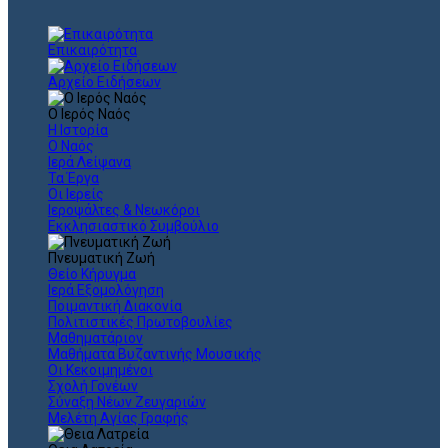
Επικαιρότητα
Αρχείο Ειδήσεων
Ο Ιερός Ναός
Η Ιστορία
Ο Ναός
Ιερά Λείψανα
Τα Έργα
Οι Ιερείς
Ιεροψάλτες & Νεωκόροι
Εκκλησιαστικό Συμβούλιο
Πνευματική Ζωή
Θείο Κήρυγμα
Ιερά Εξομολόγηση
Ποιμαντική Διακονία
Πολιτιστικές Πρωτοβουλίες
Μαθηματάριον
Μαθήματα Βυζαντινής Μουσικής
Οι Κεκοιμημένοι
Σχολή Γονέων
Σύναξη Νέων Ζευγαριών
Μελέτη Αγίας Γραφής