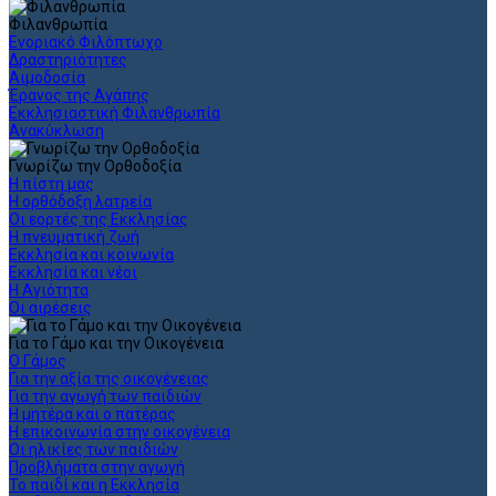
Φιλανθρωπία
Ενοριακό Φιλόπτωχο
Δραστηριότητες
Αιμοδοσία
Έρανος της Αγάπης
Εκκλησιαστική Φιλανθρωπία
Ανακύκλωση
Γνωρίζω την Ορθοδοξία
Η πίστη μας
Η ορθόδοξη λατρεία
Οι εορτές της Εκκλησίας
Η πνευματική ζωή
Εκκλησία και κοινωνία
Εκκλησία και νέοι
Η Αγιότητα
Οι αιρέσεις
Για το Γάμο και την Οικογένεια
Ο Γάμος
Για την αξία της οικογένειας
Για την αγωγή των παιδιών
Η μητέρα και ο πατέρας
Η επικοινωνία στην οικογένεια
Οι ηλικίες των παιδιών
Προβλήματα στην αγωγή
Το παιδί και η Εκκλησία