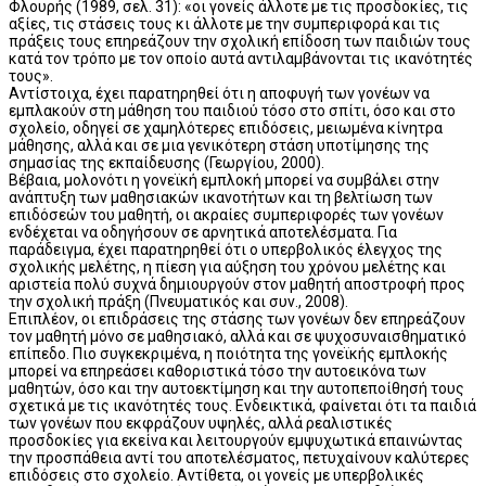
Φλουρής (1989, σελ. 31): «οι γονείς άλλοτε με τις προσδοκίες, τις
αξίες, τις στάσεις τους κι άλλοτε με την συμπεριφορά και τις
πράξεις τους επηρεάζουν την σχολική επίδοση των παιδιών τους
κατά τον τρόπο με τον οποίο αυτά αντιλαμβάνονται τις ικανότητές
τους».
Αντίστοιχα, έχει παρατηρηθεί ότι η αποφυγή των γονέων να
εμπλακούν στη μάθηση του παιδιού τόσο στο σπίτι, όσο και στο
σχολείο, οδηγεί σε χαμηλότερες επιδόσεις, μειωμένα κίνητρα
μάθησης, αλλά και σε μια γενικότερη στάση υποτίμησης της
σημασίας της εκπαίδευσης (Γεωργίου, 2000).
Βέβαια, μολονότι η γονεϊκή εμπλοκή μπορεί να συμβάλει στην
ανάπτυξη των μαθησιακών ικανοτήτων και τη βελτίωση των
επιδόσεών του μαθητή, οι ακραίες συμπεριφορές των γονέων
ενδέχεται να οδηγήσουν σε αρνητικά αποτελέσματα. Για
παράδειγμα, έχει παρατηρηθεί ότι ο υπερβολικός έλεγχος της
σχολικής μελέτης, η πίεση για αύξηση του χρόνου μελέτης και
αριστεία πολύ συχνά δημιουργούν στον μαθητή αποστροφή προς
την σχολική πράξη (Πνευματικός και συν., 2008).
Επιπλέον, οι επιδράσεις της στάσης των γονέων δεν επηρεάζουν
τον μαθητή μόνο σε μαθησιακό, αλλά και σε ψυχοσυναισθηματικό
επίπεδο. Πιο συγκεκριμένα, η ποιότητα της γονεϊκής εμπλοκής
μπορεί να επηρεάσει καθοριστικά τόσο την αυτοεικόνα των
μαθητών, όσο και την αυτοεκτίμηση και την αυτοπεποίθησή τους
σχετικά με τις ικανότητές τους. Ενδεικτικά, φαίνεται ότι τα παιδιά
των γονέων που εκφράζουν υψηλές, αλλά ρεαλιστικές
προσδοκίες για εκείνα και λειτουργούν εμψυχωτικά επαινώντας
την προσπάθεια αντί του αποτελέσματος, πετυχαίνουν καλύτερες
επιδόσεις στο σχολείο. Αντίθετα, οι γονείς με υπερβολικές