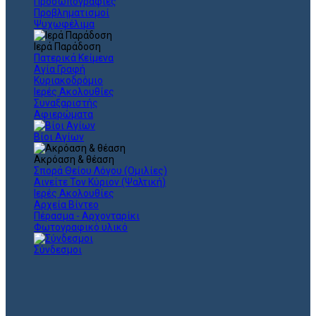
Προσωπογραφίες
Προβληματισμοί
Ψυχωφέλιμα
Ιερά Παράδοση
Πατερικά Κείμενα
Αγία Γραφή
Κυριακοδρόμιο
Ιερές Ακολουθίες
Συναξαριστής
Αφιερώματα
Βίοι Αγίων
Ακρόαση & θέαση
Σπορά Θείου Λόγου (Ομιλίες)
Αινείτε Τον Κύριον (Ψαλτική)
Ιερές Ακολουθίες
Αρχεία Βίντεο
Πέρασμα - Αρχονταρίκι
Φωτογραφικό υλικό
Σύνδεσμοι