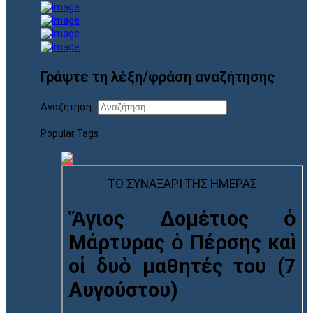
Γράψτε τη λέξη/φράση αναζήτησης
Αναζήτηση...
Popular Tags