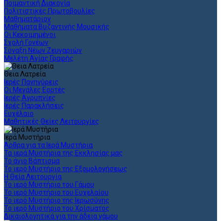
Ποιμαντική Διακονία
Πολιτιστικές Πρωτοβουλίες
Μαθηματάριον
Μαθήματα Βυζαντινής Μουσικής
Οι Κεκοιμημένοι
Σχολή Γονέων
Σύναξη Νέων Ζευγαριών
Μελέτη Αγίας Γραφής
Θεια Λατρεία
Ιερές Πανηγύρεις
Οι Μεγάλες Εορτές
Ιερές Αγρυπνίες
Ιερές Παρακλήσεις
Ευχέλαιο
Μαθητικές Θείες Λειτουργίες
Ιερά Μυστήρια
Άρθρα για τα Ιερά Μυστήρια
Τα ιερά Μυστήρια της Εκκλησίας μας
Το άγιο Βάπτισμα
Το ιερό Μυστήριο της Εξομολογήσεως
Η Θεία Λειτουργία
Το ιερό Μυστήριο του Γάμου
Το ιερό Μυστήριο του Ευχελαίου
Το ιερό Μυστήριο της Ιερωσύνης
Το ιερό Μυστήριο του Χρίσματος
Δικαιολογητικά για την άδεια γάμου