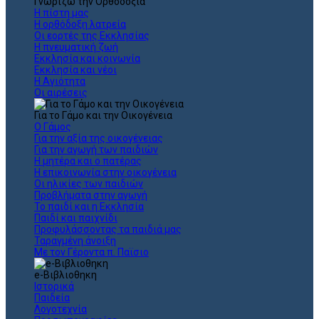
Γνωρίζω την Ορθοδοξία
Η πίστη μας
Η ορθόδοξη λατρεία
Οι εορτές της Εκκλησίας
Η πνευματική ζωή
Εκκλησία και κοινωνία
Εκκλησία και νέοι
Η Αγιότητα
Οι αιρέσεις
Για το Γάμο και την Οικογένεια
Ο Γάμος
Για την αξία της οικογένειας
Για την αγωγή των παιδιών
Η μητέρα και ο πατέρας
Η επικοινωνία στην οικογένεια
Οι ηλικίες των παιδιών
Προβλήματα στην αγωγή
Το παιδί και η Εκκλησία
Παιδί και παιχνίδι
Προφυλάσσοντας τα παιδιά μας
Ταραγμένη άνοιξη
Με τον Γέροντα π. Παϊσιο
e-Βιβλιοθηκη
Ιστορικά
Παιδεία
Λογοτεχνία