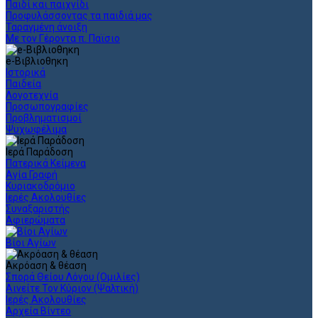
Παιδί και παιχνίδι
Προφυλάσσοντας τα παιδιά μας
Ταραγμένη άνοιξη
Με τον Γέροντα π. Παϊσιο
e-Βιβλιοθηκη
Ιστορικά
Παιδεία
Λογοτεχνία
Προσωπογραφίες
Προβληματισμοί
Ψυχωφέλιμα
Ιερά Παράδοση
Πατερικά Κείμενα
Αγία Γραφή
Κυριακοδρόμιο
Ιερές Ακολουθίες
Συναξαριστής
Αφιερώματα
Βίοι Αγίων
Ακρόαση & θέαση
Σπορά Θείου Λόγου (Ομιλίες)
Αινείτε Τον Κύριον (Ψαλτική)
Ιερές Ακολουθίες
Αρχεία Βίντεο