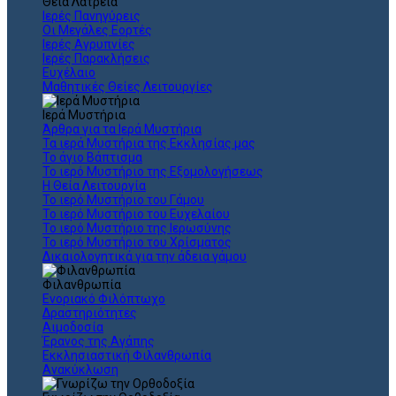
Θεια Λατρεία
Ιερές Πανηγύρεις
Οι Μεγάλες Εορτές
Ιερές Αγρυπνίες
Ιερές Παρακλήσεις
Ευχέλαιο
Μαθητικές Θείες Λειτουργίες
Ιερά Μυστήρια
Άρθρα για τα Ιερά Μυστήρια
Τα ιερά Μυστήρια της Εκκλησίας μας
Το άγιο Βάπτισμα
Το ιερό Μυστήριο της Εξομολογήσεως
Η Θεία Λειτουργία
Το ιερό Μυστήριο του Γάμου
Το ιερό Μυστήριο του Ευχελαίου
Το ιερό Μυστήριο της Ιερωσύνης
Το ιερό Μυστήριο του Χρίσματος
Δικαιολογητικά για την άδεια γάμου
Φιλανθρωπία
Ενοριακό Φιλόπτωχο
Δραστηριότητες
Αιμοδοσία
Έρανος της Αγάπης
Εκκλησιαστική Φιλανθρωπία
Ανακύκλωση