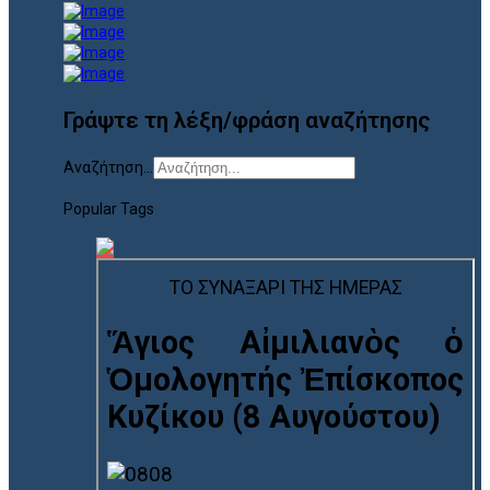
Γράψτε τη λέξη/φράση αναζήτησης
Αναζήτηση...
Popular Tags