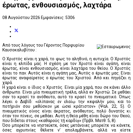
έρωτας, ενθουσιασμός, λαχτάρα
08 Αυγούστου 2026
Εμφανίσεις: 5306
Από τους λόγους του Γέροντος Πορφυρίου
Καυσοκαλυβίτου :
Ο Χριστός είναι η χαρά, το φως το αληθινό, η ευτυχία. Ο Χριστός
είναι η ελπίδα μας. Η σχέση με τον Χριστό είναι αγάπη, είναι
έρωτας, είναι ενθουσιασμός, είναι λαχτάρα του θείου. Ο Χριστός
είναι το παν. Αυτός είναι η αγάπη μας, Αυτός ο έρωτάς μας. Είναι
έρωτας αναφαίρετος ο έρωτας του Χριστού. Από κει πηγάζει η
χαρά.
Η χαρά είναι ο ίδιος ο Χριστός. Είναι μία χαρά, που σε κάνει άλλο
άνθρωπο. Είναι μία πνευματική τρέλα, αλλά εν Χριστώ. Σε μεθάει
σαν το κρασί το ανόθευτο, αυτό το κρασί το πνευματικό. Όπως
λέγει ο Δαβίδ: «ἐλίπανας ἐν ἐλαίῳ τὴν κεφαλήν μου, καὶ τὸ
ποτήριόν σου μεθύσκον με ὡσεὶ κράτιστον» (Ψαλ. 22, 5). Ο
πνευματικός οίνος είναι άκρατος, ανόθευτος, πολύ δυνατός κι
όταν τον πίνεις, σε μεθάει. Αυτή η θεία μέθη είναι δώρο του Θεού,
που δίδεται στους «καθαρούς τῇ καρδίᾳ» (Πρβλ. Ματθ. 5, 8).
Όσο μπορείτε να νηστεύετε, όσες μετάνοιες μπορείτε να κάνετε,
όσες αγρυπνίες θέλετε ν’ απολαμβάνετε, αλλά να είστε