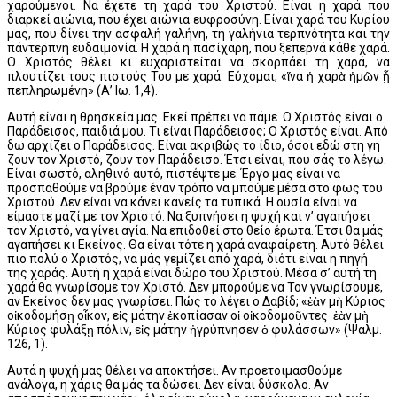
χαρούμενοι. Να έχετε τη χαρά του Χριστού. Είναι η χαρά που
διαρκεί αιώνια, που έχει αιώνια ευφροσύνη. Είναι χαρά του Κυρίου
μας, που δίνει την ασφαλή γαλήνη, τη γαλήνια τερπνότητα και την
πάντερπνη ευδαιμονία. Η χαρά η πασίχαρη, που ξεπερνά κάθε χαρά.
Ο Χριστός θέλει κι ευχαριστείται να σκορπάει τη χαρά, να
πλουτίζει τους πιστούς Του με χαρά. Εύχομαι, «ἵνα ἡ χαρὰ ἡμῶν ᾖ
πεπληρωμένη» (Α’ Ιω. 1,4).
Αυτή είναι η θρησκεία μας. Εκεί πρέπει να πάμε. Ο Χριστός είναι ο
Παράδεισος, παιδιά μου. Τι είναι Παράδεισος; Ο Χριστός είναι. Από
δω αρχίζει ο Παράδεισος. Είναι ακριβώς το ίδιο, όσοι εδώ στη γη
ζουν τον Χριστό, ζουν τον Παράδεισο. Έτσι είναι, που σάς το λέγω.
Είναι σωστό, αληθινό αυτό, πιστέψτε με. Έργο μας είναι να
προσπαθούμε να βρούμε έναν τρόπο να μπούμε μέσα στο φως του
Χριστού. Δεν είναι να κάνει κανείς τα τυπικά. Η ουσία είναι να
είμαστε μαζί με τον Χριστό. Να ξυπνήσει η ψυχή και ν’ αγαπήσει
τον Χριστό, να γίνει αγία. Να επιδοθεί στο θείο έρωτα. Έτσι θα μάς
αγαπήσει κι Εκείνος. Θα είναι τότε η χαρά αναφαίρετη. Αυτό θέλει
πιο πολύ ο Χριστός, να μάς γεμίζει από χαρά, διότι είναι η πηγή
της χαράς. Αυτή η χαρά είναι δώρο του Χριστού. Μέσα σ’ αυτή τη
χαρά θα γνωρίσομε τον Χριστό. Δεν μπορούμε να Τον γνωρίσουμε,
αν Εκείνος δεν μας γνωρίσει. Πώς το λέγει ο Δαβίδ; «ἐὰν μὴ Κύριος
οἰκοδομήσῃ οἶκον, εἰς μάτην ἐκοπίασαν οἱ οἰκοδομοῦντες· ἐὰν μὴ
Κύριος φυλάξῃ πόλιν, εἰς μάτην ἠγρύπνησεν ὁ φυλάσσων» (Ψαλμ.
126, 1).
Αυτά η ψυχή μας θέλει να αποκτήσει. Αν προετοιμασθούμε
ανάλογα, η χάρις θα μάς τα δώσει. Δεν είναι δύσκολο. Αν