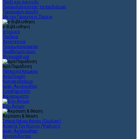
Παιδί και παιχνίδι
Προφυλάσσοντας τα παιδιά μας
Ταραγμένη άνοιξη
Με τον Γέροντα π. Παϊσιο
e-Βιβλιοθηκη
Ιστορικά
Παιδεία
Λογοτεχνία
Προσωπογραφίες
Προβληματισμοί
Ψυχωφέλιμα
Ιερά Παράδοση
Πατερικά Κείμενα
Αγία Γραφή
Κυριακοδρόμιο
Ιερές Ακολουθίες
Συναξαριστής
Αφιερώματα
Βίοι Αγίων
Ακρόαση & θέαση
Σπορά Θείου Λόγου (Ομιλίες)
Αινείτε Τον Κύριον (Ψαλτική)
Ιερές Ακολουθίες
Αρχεία Βίντεο