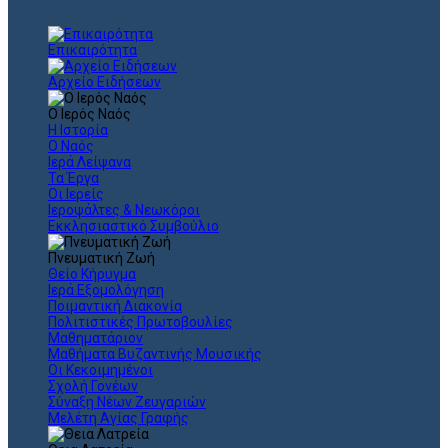
Επικαιρότητα
Αρχείο Ειδήσεων
Ο Ιερός Ναός
Η Ιστορία
Ο Ναός
Ιερά Λείψανα
Τα Έργα
Οι Ιερείς
Ιεροψάλτες & Νεωκόροι
Εκκλησιαστικό Συμβούλιο
Πνευματική Ζωή
Θείο Κήρυγμα
Ιερά Εξομολόγηση
Ποιμαντική Διακονία
Πολιτιστικές Πρωτοβουλίες
Μαθηματάριον
Μαθήματα Βυζαντινής Μουσικής
Οι Κεκοιμημένοι
Σχολή Γονέων
Σύναξη Νέων Ζευγαριών
Μελέτη Αγίας Γραφής