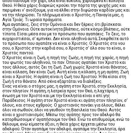
αποσπάσουμε την χάρι, όλα είναι εύκολα, χαρούμενα κι ευλογία
Θεού. Η θεία χάρις διαρκώς κρούει την πόρτα της ψυχής μας και
περιμένει ν’ ανοίξουμε, για να έλθει στην διψώσαν καρδίαν μας και
να την πληρώσει. Το πλήρωμα είναι ο Χριστός, η Παναγία μας, η
Αγία Τριάς. Τι ωραία πράγματα.
Άμα αγαπάεις, ζεις στην Ομόνοια και δεν ξέρεις ότι βρίσκεσαι
στην Ομόνοια. Ούτε αυτοκίνητα βλέπεις, ούτε κόσμο βλέπεις, ούτε
τίποτα. Είσαι μέσα σου με το πρόσωπο που αγαπάεις. Το ζεις, το
ευχαριστιέσαι, σ’ εμπνέει. Δεν είναι αληθινά αυτά; Σκεφθείτε αυτό
το πρόσωπο που αγαπάτε να είναι ο Χριστός. Ο Χριστός στο νου
σου, ο Χριστός στην καρδιά σου, ο Χριστός σ’ όλο σου το είναι, ο
Χριστός παντού.
Ο Χριστός είναι η ζωή, η πηγή της ζωής, η πηγή της χαράς, η πηγή
του φωτός του αληθινού, το παν. Όποιος αγαπάει τον Χριστό και
τους άλλους, αυτός ζει τη ζωή. Ζωή χωρίς Χριστό είναι θάνατος,
είναι κόλαση, δεν είναι ζωή. Αυτή είναι η κόλαση, η μη αγάπη. Ζωή
είναι ο Χριστός. Η αγάπη είναι η ζωή του Χριστού. Ή θα είσαι στη
ζωή ή στο θάνατο. Από σένα εξαρτάται να διαλέξεις.
Ένας να είναι ο στόχος μας, η αγάπη στον Χριστό, στην Εκκλησία,
στον πλησίον. Η αγάπη, η λατρεία προς τον Θεό, η λαχτάρα, η
ένωση με τον Χριστό και με την Εκκλησία είναι ο επί γης
Παράδεισος. Η αγάπη στον Χριστό είναι κι αγάπη στον πλησίον, σ’
όλους, και στους εχθρούς. Ο χριστιανός πονάει για όλους, θέλει
όλοι να σωθούν, όλοι να γευθούν τη Βασιλεία του Θεού. Αυτός
είναι ο χριστιανισμός. Μέσω της αγάπης προς τον αδελφό θα
κατορθώσουμε ν’ αγαπήσουμε τον Θεό. Ενώ το επιθυμούμε, ενώ το
θέλουμε, ενώ είμαστε άξιοι, η θεία χάρις έρχεται μέσω του
αδελφού. Όταν αγαπάμε τον αδελφό, αγαπάμε την Εκκλησία, άρα