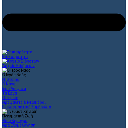
Επικαιρότητα
Αρχείο Ειδήσεων
Ο Ιερός Ναός
Η Ιστορία
Ο Ναός
Ιερά Λείψανα
Τα Έργα
Οι Ιερείς
Ιεροψάλτες & Νεωκόροι
Εκκλησιαστικό Συμβούλιο
Πνευματική Ζωή
Θείο Κήρυγμα
Ιερά Εξομολόγηση