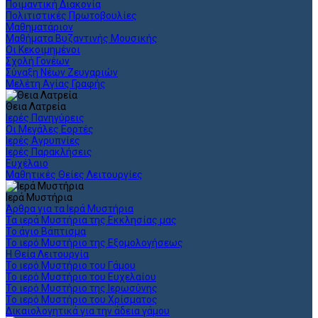
Ποιμαντική Διακονία
Πολιτιστικές Πρωτοβουλίες
Μαθηματάριον
Μαθήματα Βυζαντινής Μουσικής
Οι Κεκοιμημένοι
Σχολή Γονέων
Σύναξη Νέων Ζευγαριών
Μελέτη Αγίας Γραφής
Θεια Λατρεία
Ιερές Πανηγύρεις
Οι Μεγάλες Εορτές
Ιερές Αγρυπνίες
Ιερές Παρακλήσεις
Ευχέλαιο
Μαθητικές Θείες Λειτουργίες
Ιερά Μυστήρια
Άρθρα για τα Ιερά Μυστήρια
Τα ιερά Μυστήρια της Εκκλησίας μας
Το άγιο Βάπτισμα
Το ιερό Μυστήριο της Εξομολογήσεως
Η Θεία Λειτουργία
Το ιερό Μυστήριο του Γάμου
Το ιερό Μυστήριο του Ευχελαίου
Το ιερό Μυστήριο της Ιερωσύνης
Το ιερό Μυστήριο του Χρίσματος
Δικαιολογητικά για την άδεια γάμου