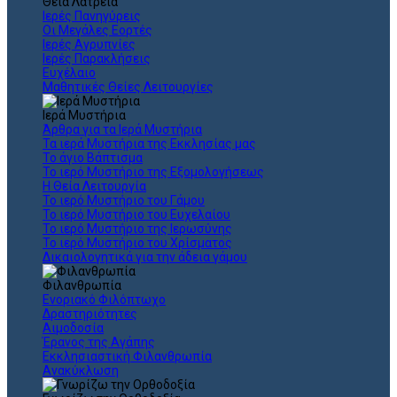
Θεια Λατρεία
Ιερές Πανηγύρεις
Οι Μεγάλες Εορτές
Ιερές Αγρυπνίες
Ιερές Παρακλήσεις
Ευχέλαιο
Μαθητικές Θείες Λειτουργίες
Ιερά Μυστήρια
Άρθρα για τα Ιερά Μυστήρια
Τα ιερά Μυστήρια της Εκκλησίας μας
Το άγιο Βάπτισμα
Το ιερό Μυστήριο της Εξομολογήσεως
Η Θεία Λειτουργία
Το ιερό Μυστήριο του Γάμου
Το ιερό Μυστήριο του Ευχελαίου
Το ιερό Μυστήριο της Ιερωσύνης
Το ιερό Μυστήριο του Χρίσματος
Δικαιολογητικά για την άδεια γάμου
Φιλανθρωπία
Ενοριακό Φιλόπτωχο
Δραστηριότητες
Αιμοδοσία
Έρανος της Αγάπης
Εκκλησιαστική Φιλανθρωπία
Ανακύκλωση