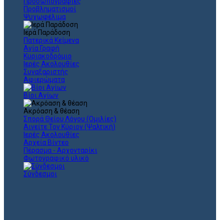
Προσωπογραφίες
Προβληματισμοί
Ψυχωφέλιμα
Ιερά Παράδοση
Πατερικά Κείμενα
Αγία Γραφή
Κυριακοδρόμιο
Ιερές Ακολουθίες
Συναξαριστής
Αφιερώματα
Βίοι Αγίων
Ακρόαση & θέαση
Σπορά Θείου Λόγου (Ομιλίες)
Αινείτε Τον Κύριον (Ψαλτική)
Ιερές Ακολουθίες
Αρχεία Βίντεο
Πέρασμα - Αρχονταρίκι
Φωτογραφικό υλικό
Σύνδεσμοι