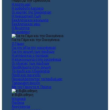
Γνωρίζω την Ορθοδοξία
Η πίστη μας
Η ορθόδοξη λατρεία
Οι εορτές της Εκκλησίας
Η πνευματική ζωή
Εκκλησία και κοινωνία
Εκκλησία και νέοι
Η Αγιότητα
Οι αιρέσεις
Για το Γάμο και την Οικογένεια
Ο Γάμος
Για την αξία της οικογένειας
Για την αγωγή των παιδιών
Η μητέρα και ο πατέρας
Η επικοινωνία στην οικογένεια
Οι ηλικίες των παιδιών
Προβλήματα στην αγωγή
Το παιδί και η Εκκλησία
Παιδί και παιχνίδι
Προφυλάσσοντας τα παιδιά μας
Ταραγμένη άνοιξη
Με τον Γέροντα π. Παϊσιο
e-Βιβλιοθηκη
Ιστορικά
Παιδεία
Λογοτεχνία