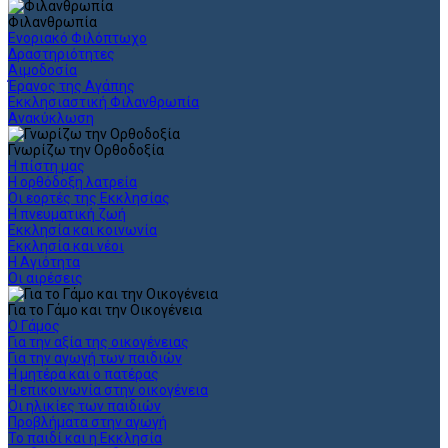
Φιλανθρωπία
Ενοριακό Φιλόπτωχο
Δραστηριότητες
Αιμοδοσία
Έρανος της Αγάπης
Εκκλησιαστική Φιλανθρωπία
Ανακύκλωση
Γνωρίζω την Ορθοδοξία
Η πίστη μας
Η ορθόδοξη λατρεία
Οι εορτές της Εκκλησίας
Η πνευματική ζωή
Εκκλησία και κοινωνία
Εκκλησία και νέοι
Η Αγιότητα
Οι αιρέσεις
Για το Γάμο και την Οικογένεια
Ο Γάμος
Για την αξία της οικογένειας
Για την αγωγή των παιδιών
Η μητέρα και ο πατέρας
Η επικοινωνία στην οικογένεια
Οι ηλικίες των παιδιών
Προβλήματα στην αγωγή
Το παιδί και η Εκκλησία