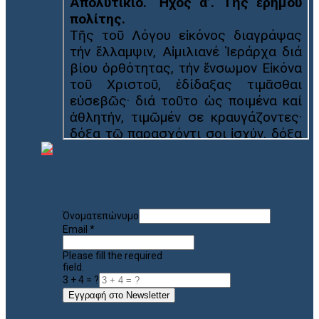
Όνοματεπώνυμο
Email
*
Please fill the required
field.
3 + 4 = ?
Εγγραφή στο Newsletter