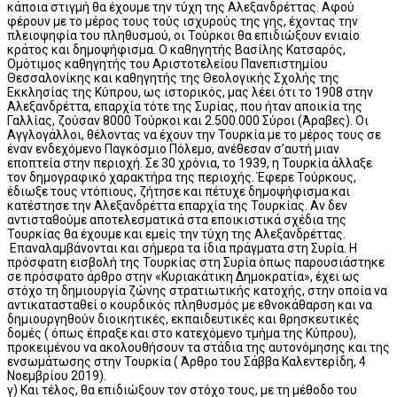
κάποια στιγμή θα έχουμε την τύχη της Αλεξανδρέττας. Αφού
φέρουν με το μέρος τους τούς ισχυρούς της γης, έχοντας την
πλειοψηφία του πληθυσμού, οι Τούρκοι θα επιδιώξουν ενιαίο
κράτος και δημοψήφισμα. Ο καθηγητής Βασίλης Κατσαρός,
Ομότιμος καθηγητής του Αριστοτελείου Πανεπιστημίου
Θεσσαλονίκης και καθηγητής της Θεολογικής Σχολής της
Εκκλησίας της Κύπρου, ως ιστορικός, μας λέει ότι το 1908 στην
Αλεξανδρέττα, επαρχία τότε της Συρίας, που ήταν αποικία της
Γαλλίας, ζούσαν 8000 Τούρκοι και 2.500.000 Σύροι (Άραβες). Οι
Αγγλογάλλοι, θέλοντας να έχουν την Τουρκία με το μέρος τους σε
έναν ενδεχόμενο Παγκόσμιο Πόλεμο, ανέθεσαν σ’αυτή μιαν
εποπτεία στην περιοχή. Σε 30 χρόνια, το 1939, η Τουρκία άλλαξε
τον δημογραφικό χαρακτήρα της περιοχής. Έφερε Τούρκους,
έδιωξε τους ντόπιους, ζήτησε και πέτυχε δημοψήφισμα και
κατέστησε την Αλεξανδρέττα επαρχία της Τουρκίας. Αν δεν
αντισταθούμε αποτελεσματικά στα εποικιστικά σχέδια της
Τουρκίας θα έχουμε και εμείς την τύχη της Αλεξανδρέττας.
Επαναλαμβάνονται και σήμερα τα ίδια πράγματα στη Συρία. Η
πρόσφατη εισβολή της Τουρκίας στη Συρία όπως παρουσιάστηκε
σε πρόσφατο άρθρο στην «Κυριακάτικη Δημοκρατία», έχει ως
στόχο τη δημιουργία ζώνης στρατιωτικής κατοχής, στην οποία να
αντικατασταθεί ο κουρδικός πληθυσμός με εθνοκάθαρση και να
δημιουργηθούν διοικητικές, εκπαιδευτικές και θρησκευτικές
δομές ( όπως έπραξε και στο κατεχόμενο τμήμα της Κύπρου),
προκειμένου να ακολουθήσουν τα στάδια της αυτονόμησης και της
ενσωμάτωσης στην Τουρκία ( Άρθρο του Σάββα Καλεντερίδη, 4
Νοεμβρίου 2019).
γ) Και τέλος, θα επιδιώξουν τον στόχο τους, με τη μέθοδο του