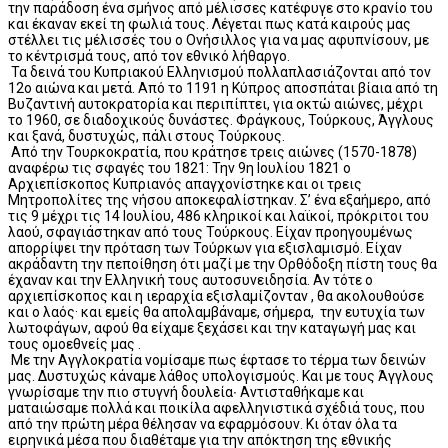
την παράδοση ένα σμήνος από μέλισσες κατέφυγε στο κρανίο του
και έκαναν εκεί τη φωλιά τους. Λέγεται πως κατά καιρούς μας
στέλλει τις μέλισσές του ο Ονήσιλλος για να μας αφυπνίσουν, με
το κέντρισμά τους, από τον εθνικό λήθαργο.
Τα δεινά του Κυπριακού Ελληνισμού πολλαπλασιάζονται από τον
12ο αιώνα και μετά. Από το 1191 η Κύπρος αποσπάται βίαια από τη
Βυζαντινή αυτοκρατορία και περιπίπτει, για οκτώ αιώνες, μέχρι
το 1960, σε διαδοχικούς δυνάστες. Φράγκους, Τούρκους, Άγγλους
και ξανά, δυστυχώς, πάλι στους Τούρκους.
Από την Τουρκοκρατία, που κράτησε τρεις αιώνες (1570-1878)
αναφέρω τις σφαγές του 1821: Την 9η Ιουλίου 1821 ο
Αρχιεπίσκοπος Κυπριανός απαγχονίστηκε και οι τρεις
Μητροπολίτες της νήσου αποκεφαλίστηκαν. Σ’ ένα εξαήμερο, από
τις 9 μέχρι τις 14 Ιουλίου, 486 κληρικοί και λαϊκοί, πρόκριτοι του
λαού, σφαγιάστηκαν από τους Τούρκους. Είχαν προηγουμένως
απορρίψει την πρόταση των Τούρκων για εξισλαμισμό. Είχαν
ακράδαντη την πεποίθηση ότι μαζί με την Ορθόδοξη πίστη τους θα
έχαναν και την Ελληνική τους αυτοσυνειδησία. Αν τότε ο
αρχιεπίσκοπος και η ιεραρχία εξισλαμίζονταν , θα ακολουθούσε
και ο λαός· και εμείς θα απολαμβάναμε, σήμερα, την ευτυχία των
λωτοφάγων, αφού θα είχαμε ξεχάσει και την καταγωγή μας και
τους ομοεθνείς μας .
Με την Αγγλοκρατία νομίσαμε πως έφτασε το τέρμα των δεινών
μας. Δυστυχώς κάναμε λάθος υπολογισμούς. Και με τους Άγγλους
γνωρίσαμε την πιο στυγνή δουλεία∙ Αντισταθήκαμε και
ματαιώσαμε πολλά και ποικίλα αφελληνιστικά σχέδιά τους, που
από την πρώτη μέρα θέλησαν να εφαρμόσουν. Κι όταν όλα τα
ειρηνικά μέσα που διαθέταμε για την απόκτηση της εθνικής