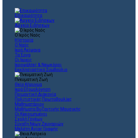
Επικαιρότητα
Αρχείο Ειδήσεων
Ο Ιερός Ναός
Η Ιστορία
Ο Ναός
Ιερά Λείψανα
Τα Έργα
Οι Ιερείς
Ιεροψάλτες & Νεωκόροι
Εκκλησιαστικό Συμβούλιο
Πνευματική Ζωή
Θείο Κήρυγμα
Ιερά Εξομολόγηση
Ποιμαντική Διακονία
Πολιτιστικές Πρωτοβουλίες
Μαθηματάριον
Μαθήματα Βυζαντινής Μουσικής
Οι Κεκοιμημένοι
Σχολή Γονέων
Σύναξη Νέων Ζευγαριών
Μελέτη Αγίας Γραφής