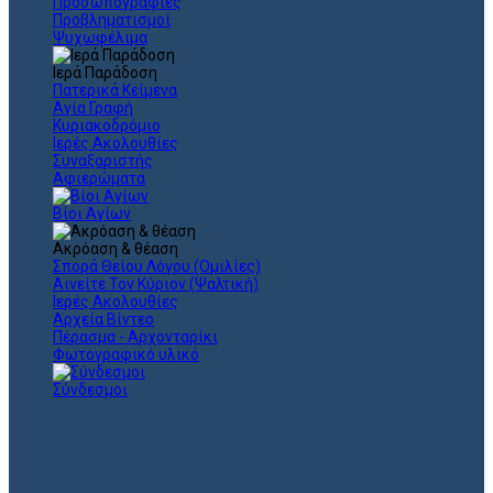
Προσωπογραφίες
Προβληματισμοί
Ψυχωφέλιμα
Ιερά Παράδοση
Πατερικά Κείμενα
Αγία Γραφή
Κυριακοδρόμιο
Ιερές Ακολουθίες
Συναξαριστής
Αφιερώματα
Βίοι Αγίων
Ακρόαση & θέαση
Σπορά Θείου Λόγου (Ομιλίες)
Αινείτε Τον Κύριον (Ψαλτική)
Ιερές Ακολουθίες
Αρχεία Βίντεο
Πέρασμα - Αρχονταρίκι
Φωτογραφικό υλικό
Σύνδεσμοι