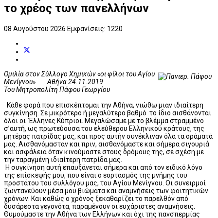
το χρέος των πανελλήνων
08 Αυγούστου 2026
Εμφανίσεις: 1220
Ομιλία στον Σύλλογο Χημικών «οι φίλοι του Αγίου
Μενίγνου» Αθήνα 24.11.2019
Του Μητροπολίτη Πάφου Γεωργίου
Κάθε φορά που επισκέπτομαι την Αθήνα, νιώθω μιαν ιδιαίτερη
συγκίνηση. Σε μικρότερο ή μεγαλύτερο βαθμό το ίδιο αισθάνονται
όλοι οι Έλληνες Κύπριοι. Μεγαλώσαμε με το βλέμμα στραμμένο
σ’αυτή, ως πρωτεύουσα του ελεύθερου Ελληνικού κράτους, της
μητέρας πατρίδας μας, και προς αυτήν συνέκλιναν όλα τα οράματά
μας. Αισθανόμασταν και πριν, αισθανόμαστε και σήμερα σιγουριά
και ασφάλεια όταν κινούμαστε στους δρόμους της, σε σχέση με
την ταραγμένη ιδιαίτερη πατρίδα μας.
Η συγκίνηση αυτή επαυξάνεται σήμερα και από τον ειδικό λόγο
της επίσκεψής μου, που είναι ο εορτασμός της μνήμης του
προστάτου του συλλόγου μας, του Αγίου Μενίγνου. Οι συνειρμοί
ζωντανεύουν μέσα μου βιώματα και αναμνήσεις των φοιτητικών
χρόνων. Και καθώς ο χρόνος ξεκαθαρίζει το παρελθόν από
δυσάρεστα γεγονότα, παραμένουν οι ευχάριστες αναμνήσεις.
Θυμούμαστε την Αθήνα των Ελλήνων και όχι της πανσπερμίας