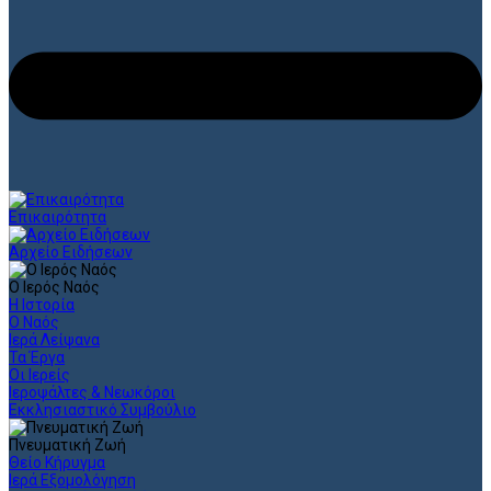
Επικαιρότητα
Αρχείο Ειδήσεων
Ο Ιερός Ναός
Η Ιστορία
Ο Ναός
Ιερά Λείψανα
Τα Έργα
Οι Ιερείς
Ιεροψάλτες & Νεωκόροι
Εκκλησιαστικό Συμβούλιο
Πνευματική Ζωή
Θείο Κήρυγμα
Ιερά Εξομολόγηση