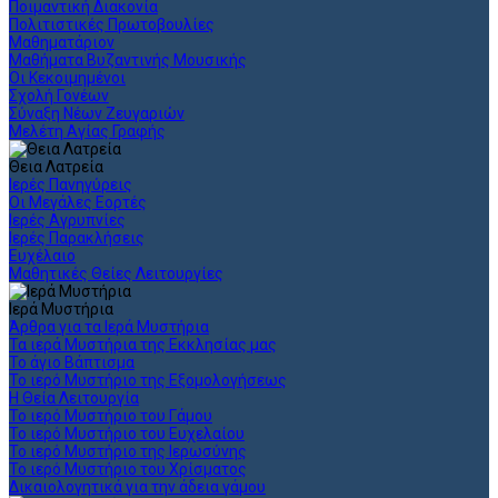
Ποιμαντική Διακονία
Πολιτιστικές Πρωτοβουλίες
Μαθηματάριον
Μαθήματα Βυζαντινής Μουσικής
Οι Κεκοιμημένοι
Σχολή Γονέων
Σύναξη Νέων Ζευγαριών
Μελέτη Αγίας Γραφής
Θεια Λατρεία
Ιερές Πανηγύρεις
Οι Μεγάλες Εορτές
Ιερές Αγρυπνίες
Ιερές Παρακλήσεις
Ευχέλαιο
Μαθητικές Θείες Λειτουργίες
Ιερά Μυστήρια
Άρθρα για τα Ιερά Μυστήρια
Τα ιερά Μυστήρια της Εκκλησίας μας
Το άγιο Βάπτισμα
Το ιερό Μυστήριο της Εξομολογήσεως
Η Θεία Λειτουργία
Το ιερό Μυστήριο του Γάμου
Το ιερό Μυστήριο του Ευχελαίου
Το ιερό Μυστήριο της Ιερωσύνης
Το ιερό Μυστήριο του Χρίσματος
Δικαιολογητικά για την άδεια γάμου