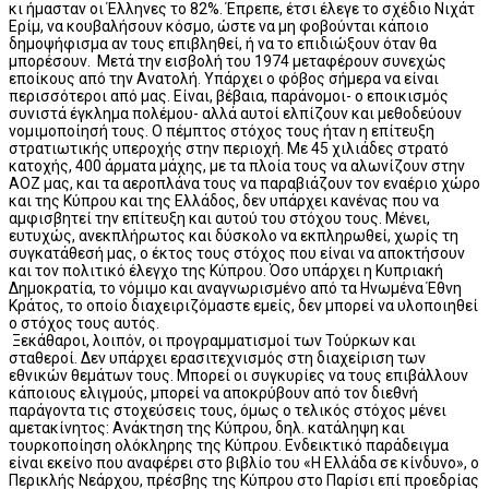
κι ήμασταν οι Έλληνες το 82%. Έπρεπε, έτσι έλεγε το σχέδιο Νιχάτ
Ερίμ, να κουβαλήσουν κόσμο, ώστε να μη φοβούνται κάποιο
δημοψήφισμα αν τους επιβληθεί, ή να το επιδιώξουν όταν θα
μπορέσουν. Μετά την εισβολή του 1974 μεταφέρουν συνεχώς
εποίκους από την Ανατολή. Υπάρχει ο φόβος σήμερα να είναι
περισσότεροι από μας. Είναι, βέβαια, παράνομοι- ο εποικισμός
συνιστά έγκλημα πολέμου- αλλά αυτοί ελπίζουν και μεθοδεύουν
νομιμοποίησή τους. Ο πέμπτος στόχος τους ήταν η επίτευξη
στρατιωτικής υπεροχής στην περιοχή. Με 45 χιλιάδες στρατό
κατοχής, 400 άρματα μάχης, με τα πλοία τους να αλωνίζουν στην
ΑΟΖ μας, και τα αεροπλάνα τους να παραβιάζουν τον εναέριο χώρο
και της Κύπρου και της Ελλάδος, δεν υπάρχει κανένας που να
αμφισβητεί την επίτευξη και αυτού του στόχου τους. Μένει,
ευτυχώς, ανεκπλήρωτος και δύσκολο να εκπληρωθεί, χωρίς τη
συγκατάθεσή μας, ο έκτος τους στόχος που είναι να αποκτήσουν
και τον πολιτικό έλεγχο της Κύπρου. Όσο υπάρχει η Κυπριακή
Δημοκρατία, το νόμιμο και αναγνωρισμένο από τα Ηνωμένα Έθνη
Κράτος, το οποίο διαχειριζόμαστε εμείς, δεν μπορεί να υλοποιηθεί
ο στόχος τους αυτός.
Ξεκάθαροι, λοιπόν, οι προγραμματισμοί των Τούρκων και
σταθεροί. Δεν υπάρχει ερασιτεχνισμός στη διαχείριση των
εθνικών θεμάτων τους. Μπορεί οι συγκυρίες να τους επιβάλλουν
κάποιους ελιγμούς, μπορεί να αποκρύβουν από τον διεθνή
παράγοντα τις στοχεύσεις τους, όμως ο τελικός στόχος μένει
αμετακίνητος: Ανάκτηση της Κύπρου, δηλ. κατάληψη και
τουρκοποίηση ολόκληρης της Κύπρου. Ενδεικτικό παράδειγμα
είναι εκείνο που αναφέρει στο βιβλίο του «Η Ελλάδα σε κίνδυνο», ο
Περικλής Νεάρχου, πρέσβης της Κύπρου στο Παρίσι επί προεδρίας