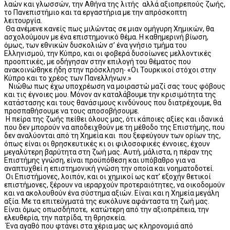
λαών και γλωσσών, την Αθήνα της λιτής αλλά αξιοπρεπούς ζωής,
το Πανεπιστήμιο και τα εργαστήρια με την απρόσκοπτη
λειτουργία.
Θα ανέμενε κανείς πως μιλώντας σε μιαν ομήγυρη Χημικών, θα
ασχολούμουν με ένα επιστημονικό θέμα. Η καθημερινή βίωση,
όμως, των εθνικών δυσκολιών σ’ ένα γνήσιο τμήμα του
Ελληνισμού, την Κύπρο, και οι φοβερά δυσοίωνες μελλοντικές
προοπτικές, με οδήγησαν στην επιλογή του θέματος που
ανακοινώθηκε ήδη στην πρόσκληση∙ «Οι Τουρκικοί στόχοι στην
Κύπρο και το χρέος των Πανελλήνων.»
Νιώθω πως έχω υποχρέωση να μοιραστώ μαζί σας τους φόβους
και τις έγνοιες μου. Μόνον αν καταλάβουμε την κρισιμότητα της
κατάστασης και τους θανάσιμους κινδύνους που διατρέχουμε, θα
προσπαθήσουμε να τους αποσοβήσουμε.
Η πείρα της ζωής πείθει όλους μας, ότι κάποιες αξίες και ιδανικά
που δεν μπορούν να αποδειχθούν με τη μέθοδο της Επιστήμης, που
δεν αναλύονται από τη Χημεία και που ξεφεύγουν των ορίων της,
όπως είναι οι θρησκευτικές κι οι φιλοσοφικές έννοιες, έχουν
μεγαλύτερη βαρύτητα στη ζωή μας. Αυτή, μάλιστα, η πέραν της
Επιστήμης γνώση, είναι προϋπόθεση και υπόβαθρο για να
αναπτυχθεί η επιστημονική γνώση την οποία και νοηματοδοτεί.
Οι Επιστήμονες, λοιπόν, και οι χημικοί ως κατ’ εξοχήν θετικοί
επιστήμονες, ξέρουν να ιεραρχούν προτεραιότητες, να οικοδομούν
και να ακολουθούν ένα σύστημα αξιών. Είναι και η Χημεία μεγάλη
αξία. Με τα επιτεύγματά της ευκόλυνε αφάνταστα τη ζωή μας.
Είναι όμως οπωσδήποτε, κατώτερη από την αξιοπρέπεια, την
ελευθερία, την πατρίδα, τη θρησκεία.
Ένα αγαθό που φτάνει στα χέρια μας ως κληρονομιά από