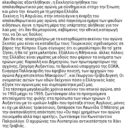
ελευθερίας εξαντλήθηκαν , η Εκκλησία ηγήθηκε του
απελευθερωτικού μας αγώνα, με σύνθημα και στόχο την Ένωση
και μόνο την ένωση με τη μητέρα Ελλάδα.
Εκείνη η 1η Απριλίου, στην οποία έγινε η έναρξη του
απελευθερωτικού μας αγώνα, από παγκόσμια ημέρα των ψευδών
ειδήσεων, έγινε η πρώτη μέρα της υπέρτατης αλήθειας για τον
λαό μας· ότι δεν θα μπορούσε, σεβόμενος την εθνική καταγωγή
του, να ζει ως δούλος.
Δεν θα σας απασχολήσω με τα κατορθώματα εκείνου του αγώνα.
Σκοπός μου είναι να καταδείξω τους Τουρκικούς σχεδιασμούς σε
βάρος της Κύπρου. Είμαι σίγουρος ότι οι μεγαλύτεροι θα τα’ χετε
ζήσει, ή θα τα’ χετε μελετήσει. Εξάλλου η Αθήνα και άλλες πόλεις
της Ελλάδος είναι γεμάτες με οδούς που φέρουν τα ονόματα των
ηρώωv μας: Καραολή και Δημητρίου, των πρωτομαρτύρων της
αγχόνης, Γρηγόρη Αυξεντίου, το θρυλικού υπαρχηγού της ΕΟΚΑ,
Ευαγόρα Παλληκαρίδη του έφηβου ποιητή, των αρχηγών του
αγώνα Αρχιεπισκόπου Μακαρίου Γ΄, και Γεωργίου-Γρίβα Διγενή. Οι
ονομασίες αυτών των οδών δείχνουν πόσο ο Ελληνικός λαός
έζησε τον αγώνα μας και συμπορεύτηκε μαζί μας.
Στα τέσσερα μεγαλειώδη χρόνια εκείνου του επικού αγώνα, από
το 1955 μέχρι το 1959, ζωντάνεψαν όλα τα προηγούμενα
επιτεύγματα της φυλής στα πρόσωπα των νέων ηρώων. Ο
Αυξεντίου με το «μολών λαβέ» που πρόταξε στους Άγγλους, μόνος
κι όχι με άλλους τρακόσιους, ξεπέρασε τον Λεωνίδα. Ο Μάτσης με
την ανεπανάληπτη απάντηση του «Ου περί χρημάτων τον αγώνα
ποιούμεθα αλλά περί αρετής», ζωντάνεψε τον Κωνσταντίνο
Παλαιολόγο. Ο αχυρώνας του Λιοπετρίου αντικατέστησε το Χάνι
της Γραβιάς…