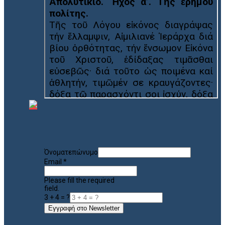
Όνοματεπώνυμο
Email
*
Please fill the required
field.
3 + 4 = ?
Εγγραφή στο Newsletter