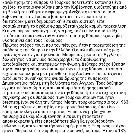
«ανάκτηση» της Κύπρου. Ο Τούρκος πολιτευτής εκπόνησε ένα
σχέδιο, το οποίο εγκρίθηκε από την Κυβέρνηση, υιοθετήθηκε από
τη Βουλή και τέθηκε σε εφαρμογή. Ανεξάρτητα από το ποια
κυβέρνηση στην Τουρκία βρίσκεται στην εξουσία, είτε
δικτατορική, είτε δημοκρατική, είτε εθνικιστική, είτε
σοσιαλιστική, το σχέδιο εφαρμόζεται χωρίς καμιάν παρέκκλιση.
Κι είναι άκρως ανησυχητικό, για μας, το ότι πέντε από τα έξι
στάδια που προτείνονταν για ανάκτηση της Κύπρου, έχουν ήδη
υλοποιηθεί από τους Τούρκους.
Πρώτος στόχος τους, που τον πέτυχαν, ήταν η παρεμπόδιση της
απόδοσης της Κύπρου στην Ελλάδα. Ο απελευθερωτικός μας
αγώνας γινόταν για την ένωση. Μπόρεσαν, μέσω της Αγγλικής
δολιότητας, να μην μας παραχωρηθεί το δικαίωμα της
αυτοδιάθεσης και απέτρεψαν την ένωση. Δεύτερο στόχο έθεσαν
την απόκτηση νόμιμων δικαιωμάτων επί της Κύπρου, τα οποία
είχαν απεμπολήσει με τη συνθήκη της Λωζάνης. Το πέτυχαν κι
αυτό με τις συνθήκες της εγκαθίδρυσης της Κυπριακής
Δημοκρατίας, πάλι με τη δολιότητα των Άγγλων. Τους δόθηκαν
εγγυητικά δικαιώματα, και δικαίωμα διατήρησης μικρού
στρατιωτικού αποσπάσματος στην Κύπρο. Τρίτος στόχος ήταν η
συγκέντρωση σε θυλάκους, των Τουρκοκυπρίων που ήταν
διεσπερμένοι σε όλη την Κύπρο. Με την τουρκοανταρσία του 1963-
64 τους μάζεψαν, με τη βία, σε μικρούς θυλάκους, όπου δεν
επέτρεπαν έλεγχο από το κράτος. Έπρεπε να μη δείχνουν
πειθαρχία σε καμιά κυβέρνηση, είτε αυτή ήταν τότε η
αποικιοκρατική, είτε οποιαδήποτε άλλη θα εγκαθιδρυόταν
μελλοντικά, και να αποκτήσουν δομή κράτους. Επόμενος στόχος
ήταν η "θεραπεία" της αριθμητικής μειονεξίας τους. Ήταν το 18%