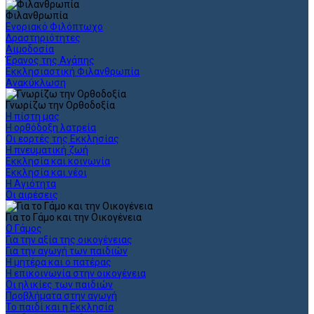
Φιλανθρωπία
Ενοριακό Φιλόπτωχο
Δραστηριότητες
Αιμοδοσία
Έρανος της Αγάπης
Εκκλησιαστική Φιλανθρωπία
Ανακύκλωση
Γνωρίζω την Ορθοδοξία
Η πίστη μας
Η ορθόδοξη λατρεία
Οι εορτές της Εκκλησίας
Η πνευματική ζωή
Εκκλησία και κοινωνία
Εκκλησία και νέοι
Η Αγιότητα
Οι αιρέσεις
Για το Γάμο και την Οικογένεια
Ο Γάμος
Για την αξία της οικογένειας
Για την αγωγή των παιδιών
Η μητέρα και ο πατέρας
Η επικοινωνία στην οικογένεια
Οι ηλικίες των παιδιών
Προβλήματα στην αγωγή
Το παιδί και η Εκκλησία