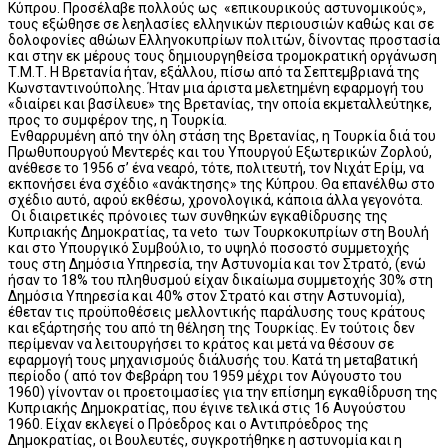
Κύπρου. Προσέλαβε πολλούς ως «επικουρικούς αστυνομικούς»,
τους εξώθησε σε λεηλασίες ελληνικών περιουσιών καθώς και σε
δολοφονίες αθώων Ελληνοκυπρίων πολιτών, δίνοντας προστασία
και στην εκ μέρους τους δημιουργηθείσα τρομοκρατική οργάνωση
Τ.Μ.Τ. Η Βρετανία ήταν, εξάλλου, πίσω από τα Σεπτεμβριανά της
Κωνσταντινούπολης. Ήταν μια άριστα μελετημένη εφαρμογή του
«διαίρει και βασίλευε» της Βρετανίας, την οποία εκμεταλλεύτηκε,
προς το συμφέρον της, η Τουρκία.
Ενθαρρυμένη από την όλη στάση της Βρετανίας, η Τουρκία διά του
Πρωθυπουργού Μεντερές και του Υπουργού Εξωτερικών Ζορλού,
ανέθεσε το 1956 σ’ ένα νεαρό, τότε, πολιτευτή, τον Νιχάτ Ερίμ, να
εκπονήσει ένα σχέδιο «ανάκτησης» της Κύπρου. Θα επανέλθω στο
σχέδιο αυτό, αφού εκθέσω, χρονολογικά, κάποια άλλα γεγονότα.
Οι διαιρετικές πρόνοιες των συνθηκών εγκαθίδρυσης της
Κυπριακής Δημοκρατίας, τα veto των Τουρκοκυπρίων στη Βουλή
και στο Υπουργικό Συμβούλιο, το υψηλό ποσοστό συμμετοχής
τους στη Δημόσια Υπηρεσία, την Αστυνομία και τον Στρατό, (ενώ
ήσαν το 18% του πληθυσμού είχαν δικαίωμα συμμετοχής 30% στη
Δημόσια Υπηρεσία και 40% στον Στρατό και στην Αστυνομία),
έθεταν τις προϋποθέσεις μελλοντικής παράλυσης τους κράτους
και εξάρτησής του από τη θέληση της Τουρκίας. Εν τούτοις δεν
περίμεναν να λειτουργήσει το κράτος και μετά να θέσουν σε
εφαρμογή τους μηχανισμούς διάλυσής του. Κατά τη μεταβατική
περίοδο ( από τον Φεβράρη του 1959 μέχρι τον Αύγουστο του
1960) γίνονταν οι προετοιμασίες για την επίσημη εγκαθίδρυση της
Κυπριακής Δημοκρατίας, που έγινε τελικά στις 16 Αυγούστου
1960. Είχαν εκλεγεί ο Πρόεδρος και ο Αντιπρόεδρος της
Δημοκρατίας, οι Βουλευτές, συγκροτήθηκε η αστυνομία και η