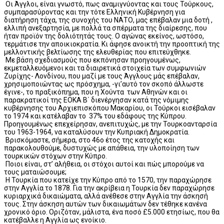
Οι Άγγλοι, είναι γνωστό, πως αναμιγνύοντας και τους Τούρκους,
συμπαρασύροντας και την τότε Ελληνική Κυβέρνηση για
διατήρηση τάχα, της συνοχής του ΝΑΤΟ, μας επέβαλαν μια δοτή ,
ελλιπή ανεξαρτησία, με πολλά τα σπέρματα της διαίρεσης, που
ήταν προϊόν της δολιότητάς τους. Ο αγώνας εκείνος, ωστόσο,
τερμάτισε την αποικιοκρατία. Κι άφησε ανοικτή την προοπτική της
μελλοντικής βελτίωσης της ελευθερίας που επιτεύχθηκε.
Με βάση σχεδιασμούς που εκπόνησαν προηγουμένως,
εκμεταλλευόμενοι και τα διαιρετικά στοιχεία των συμφωνιών
Ζυρίχης- Λονδίνου, που μαζί με τους Άγγλους μάς επέβαλαν,
χρησιμοποιώντας ως πρόσχημα, -γι’αυτό τον σκοπό άλλωστε
έγινε-, το πραξικόπημα, που η Χούντα των Αθηνών και οι
παρακρατικοί της ΕΟΚΑ Β΄ διενέργησαν κατά της νόμιμης
κυβέρνησης του Αρχιεπισκόπου Μακαρίου, οι Τούρκοι εισέβαλαν
το 1974 και κατέλαβαν το 37% του εδάφους της Κύπρου.
Προηγουμένως επεχείρησαν, ανεπιτυχώς, με την Τουρκοανταρσία
του 1963-1964, να καταλύσουν την Κυπριακή Δημοκρατία.
Βρισκόμαστε, σήμερα, στο 46ο έτος της κατοχής και
παρακολουθούμε, δυστυχώς με απάθεια, την υλοποίηση των
τουρκικών στόχων στην Κύπρο.
Ποιοι είναι, στ’ αλήθεια, οι στόχοι αυτοί και πώς μπορούμε να
τους ματαιώσουμε;
Η Τουρκία που κατείχε την Κύπρο από το 1570, την παραχώρησε
στην Αγγλία το 1878. Για την ακρίβεια η Τουρκία δεν παραχώρησε
κυριαρχικά δικαιώματα, αλλά ανέθεσε στην Αγγλία την άσκησή
τους. Στην άσκηση αυτών των δικαιωμάτων δεν τέθηκε κανένα
χρονικό όριο. Οριζόταν, μάλιστα, ένα ποσό £5.000 ετησίως, που θα
κατέβαλλε η Αγγλία ως ενοίκιο.