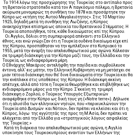
Το 1914 λόγω της προσχώρησης της Τουρκίας στο αντίπαλο προς
τη Βρετανία στρατόπεδο κατά τον Α΄παγκόσμιο πόλεμο, η Βρετανία
ακύρωσε μονομερώς τη συνθήκη του 1878 και προσάρτησε την
Κύπρο ως «κτήση της Αυτού Μεγαλειότητος». Στις 10 Μαρτίου
1925, δηλαδή μετά τη συνθήκη της Λωζάνης, η Κύπρος
ανακηρύχτηκε επίσημα ως αποικία του Βρετανικού Στέμματος. Η
Τουρκία αποποιήθηκε, τότε, κάθε δικαιώματος επί της Κύπρου.
Οι Άγγλοι, δόλιοι στη συμπεριφορά απέναντι στο Ελληνικό
έθνος, και ενώ γνώριζαν ότι η Τουρκία ουδένα δικαίωμα είχε επί
της Κύπρου, προσπάθησαν να την εμπλέξουν στο Κυπριακό το
1955, μετά την έναρξη του απελευθερωτικού μας αγώνα. Κάλεσαν
σε τριμερή διάσκεψη για την Κύπρο μαζί τους, την Ελλάδα και την
Τουρκία, ως ενδιαφερόμενα μέρη.
Ο Εθνάρχης Μακάριος αντελήφθη την παγίδα και συμβούλευσε
έντονα, αλλ’ εις μάτην, την Ελληνική Κυβέρνηση να μη μετάσχει σε
μιαν τέτοια διάσκεψη που θα’ δινε δικαιώματα στην Τουρκία και θα
την ενέπλεκε στις υποθέσεις της Κύπρου. Η διάσκεψη εκείνη
απέτυχε, αλλά από τότε η Τουρκία θεωρήθηκε και επιβλήθηκε ως
ενδιαφερόμενο μέρος για την Κύπρο. Σ’εκείνη τη τριμερή
διάσκεψη ο Ζορλού, ο Τούρκος Υπουργός Εξωτερικών
αναφέρθηκε στην Κύπρο ως δική τους γη («Notre terre»). Δήλωσε
ότι η αλυσίδα των ελληνικών νησιών, που «περικυκλώνουν την
Τουρκία από Δυσμών και Νότου», δεν πρέπει να κλείσει και ότι η
Κύπρος, λόγω της εγγύτητάς της προς τη Μ.Ασία, δεν πρέπει να
ελέγχεται από την Ελλάδα για «στρατηγικούς λόγους ασφαλείας
της Τουρκίας.»
Κατά τη διάρκεια του απελευθερωτικού μας αγώνα, η Αγγλία
υποκίνησε τους Τουρκοκυπρίους εναντίον των Ελλήνων της