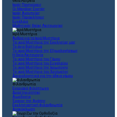
Θεια Λατρεία
Ιερές Πανηγύρεις
Οι Μεγάλες Εορτές
Ιερές Αγρυπνίες
Ιερές Παρακλήσεις
Ευχέλαιο
Μαθητικές Θείες Λειτουργίες
Ιερά Μυστήρια
Άρθρα για τα Ιερά Μυστήρια
Τα ιερά Μυστήρια της Εκκλησίας μας
Το άγιο Βάπτισμα
Το ιερό Μυστήριο της Εξομολογήσεως
Η Θεία Λειτουργία
Το ιερό Μυστήριο του Γάμου
Το ιερό Μυστήριο του Ευχελαίου
Το ιερό Μυστήριο της Ιερωσύνης
Το ιερό Μυστήριο του Χρίσματος
Δικαιολογητικά για την άδεια γάμου
Φιλανθρωπία
Ενοριακό Φιλόπτωχο
Δραστηριότητες
Αιμοδοσία
Έρανος της Αγάπης
Εκκλησιαστική Φιλανθρωπία
Ανακύκλωση