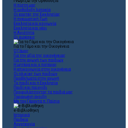
Γνωρίζω την Ορθοδοξία
Η πίστη μας
Η ορθόδοξη λατρεία
Οι εορτές της Εκκλησίας
Η πνευματική ζωή
Εκκλησία και κοινωνία
Εκκλησία και νέοι
Η Αγιότητα
Οι αιρέσεις
Για το Γάμο και την Οικογένεια
Ο Γάμος
Για την αξία της οικογένειας
Για την αγωγή των παιδιών
Η μητέρα και ο πατέρας
Η επικοινωνία στην οικογένεια
Οι ηλικίες των παιδιών
Προβλήματα στην αγωγή
Το παιδί και η Εκκλησία
Παιδί και παιχνίδι
Προφυλάσσοντας τα παιδιά μας
Ταραγμένη άνοιξη
Με τον Γέροντα π. Παϊσιο
e-Βιβλιοθηκη
Ιστορικά
Παιδεία
Λογοτεχνία