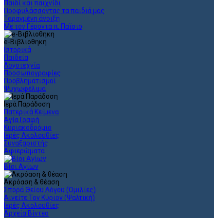
Παιδί και παιχνίδι
Προφυλάσσοντας τα παιδιά μας
Ταραγμένη άνοιξη
Με τον Γέροντα π. Παϊσιο
e-Βιβλιοθηκη
Ιστορικά
Παιδεία
Λογοτεχνία
Προσωπογραφίες
Προβληματισμοί
Ψυχωφέλιμα
Ιερά Παράδοση
Πατερικά Κείμενα
Αγία Γραφή
Κυριακοδρόμιο
Ιερές Ακολουθίες
Συναξαριστής
Αφιερώματα
Βίοι Αγίων
Ακρόαση & θέαση
Σπορά Θείου Λόγου (Ομιλίες)
Αινείτε Τον Κύριον (Ψαλτική)
Ιερές Ακολουθίες
Αρχεία Βίντεο