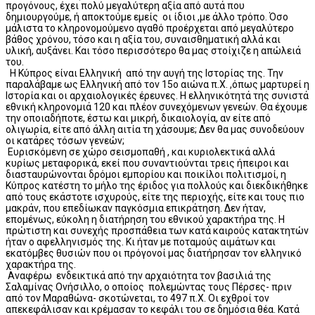
προγόνους, έχει πολύ μεγαλύτερη αξία από αυτά που
δημιουργούμε, ή αποκτούμε εμείς οι ίδιοι ,με άλλο τρόπο. Όσο
μάλιστα το κληρονομούμενο αγαθό προέρχεται από μεγαλύτερο
βάθος χρόνου, τόσο και η αξία του, συναισθηματική αλλά και
υλική, αυξάνει. Και τόσο περισσότερο θα μας στοίχιζε η απώλειά
του.
Η Κύπρος είναι Ελληνική από την αυγή της Ιστορίας της. Την
παραλάβαμε ως Ελληνική από τον 15ο αιώνα π.Χ. ,όπως μαρτυρεί η
Ιστορία και οι αρχαιολογικές έρευνες. Η ελληνικότητά της συνιστά
εθνική κληρονομιά 120 και πλέον συνεχόμενων γενεών. Θα έχουμε
την οποιαδήποτε, έστω και μικρή, δικαιολογία, αν είτε από
ολιγωρία, είτε από άλλη αιτία τη χάσουμε; Δεν θα μας συνοδεύουν
οι κατάρες τόσων γενεών;
Ευρισκόμενη σε χώρο σεισμοπαθή , και κυριολεκτικά αλλά
κυρίως μεταφορικά, εκεί που συναντιούνται τρεις ήπειροι και
διασταυρώνονται δρόμοι εμπορίου και ποικίλοι πολιτισμοί, η
Κύπρος κατέστη το μήλο της έριδος για πολλούς και διεκδικήθηκε
από τους εκάστοτε ισχυρούς, είτε της περιοχής, είτε και τους πιο
μακράν, που επεδίωκαν παγκόσμια επικράτηση. Δεν ήταν,
επομένως, εύκολη η διατήρηση του εθνικού χαρακτήρα της. Η
πρώτιστη και συνεχής προσπάθεια των κατά καιρούς κατακτητών
ήταν ο αφελληνισμός της. Κι ήταν με ποταμούς αιμάτων και
εκατόμβες θυσιών που οι πρόγονοί μας διατήρησαν τον ελληνικό
χαρακτήρα της.
Αναφέρω ενδεικτικά από την αρχαιότητα τον βασιλιά της
Σαλαμίνας Ονήσιλλο, ο οποίος πολεμώντας τους Πέρσες- πριν
από τον Μαραθώνα- σκοτώνεται, το 497 π.Χ. Οι εχθροί τον
απεκεφάλισαν και κρέμασαν το κεφάλι του σε δημόσια θέα. Κατά