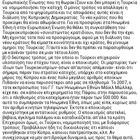
Ευρωπαϊκής Ένωσης που τη θωρακίζουν και δεν μπορεί η Τουρκία
να νομιμοποιήσει την κατοχή. Ο μόνος τρόπος να απαλλαγεί η
Τουρκία από τα ψηφίσματα και τις αποφάσεις αυτές είναι η
διάλυση της Κυπριακής Δημοκρατίας. Το νέο κράτος που θα
προκύψει θα είναι αθωράκιστο. Για να προσφύγει στα Ηνωμένα
Έθνη ή στην Ευρωπαϊκή Ένωση θα θέλει τη συγκατάθεση του
Τουρκοκυπριακού «συνιστώντος κρατιδίου», που δεν θα την έχει.
Μη έχοντας τότε πού να προσφύγουμε, αφού με τη διάλυση του
νέου κράτους θα είμαστε κοινότητα και όχι κράτος, θα γίνουμε
όμηροι της Τουρκίας. Γι’αυτό και δεν θα πρέπει να παρασυρθούμε
με κανέναν τρόπο σε μιαν τέτοια λύση.
β) Ο δεύτερος τρόπος, με τον οποίο οι Τούρκοι επιχειρούν
υλοποίηση του στόχου τους, είναι ο εποικισμός. Οι μαρτυρίες των
ίδιων των Τουρκοκυπρίων-όσων απ’αυτούς απέμειναν- είναι ότι
σήμερα, πέραν του στρατού κατοχής, υπάρχει στο κατεχόμενο
μέρος της Κύπρου και ένας πολύ μεγάλος αριθμός εποίκων.
Πιθανόν να είναι περισσότεροι από μας σε πληθυσμό. Το 2007, ο
τότε εκπρόσωπος του Γ.Γ. των Ηνωμένων Εθνών Μάϊκλ Μώλλερ,
είχε πει σε κάποιον επιχειρηματία της Πάφου, στην παρουσία μου,
ότι ο πληθυσμός στα κατεχόμενα ήταν πέραν των 500.000. Και
αυτό το συμπέραναν τα Ηνωμένα Έθνη, όπως μας είπε, κυρίως από
τον αριθμό κινητών τηλεφώνων. Έκτοτε ο εποικισμός
συνεχίστηκε με εντατικούς ρυθμούς. Ο εποικισμός αποτελεί,
βέβαια, έγκλημα πολέμου και καταδικάζεται απ’όλα τα κράτη.
Επιχειρούν όμως, οι Τούρκοι, νομιμοποίησή του, με διάφορους
τρόπους. Προβάλλουν ήδη τις δικαιολογίες ότι κάποιοι
γεννήθηκαν στην Κύπρο, κάποιοι παντρεύτηκαν, κλπ. Αν
συνεχίσουμε να μην αντιδρούμε δυναμικά, ως προς το θέμα αυτό,