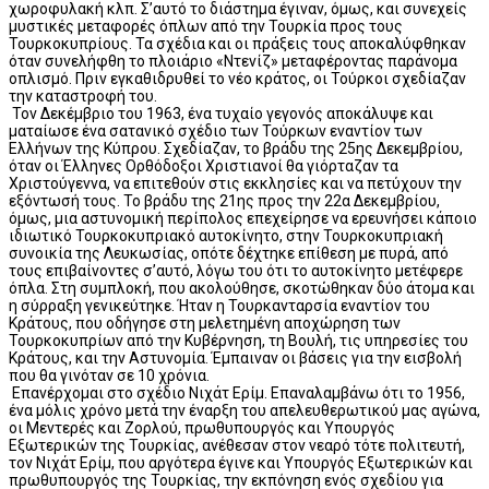
χωροφυλακή κλπ. Σ’αυτό το διάστημα έγιναν, όμως, και συνεχείς
μυστικές μεταφορές όπλων από την Τουρκία προς τους
Τουρκοκυπρίους. Τα σχέδια και οι πράξεις τους αποκαλύφθηκαν
όταν συνελήφθη το πλοιάριο «Ντενίζ» μεταφέροντας παράνομα
οπλισμό. Πριν εγκαθιδρυθεί το νέο κράτος, οι Τούρκοι σχεδίαζαν
την καταστροφή του.
Τον Δεκέμβριο του 1963, ένα τυχαίο γεγονός αποκάλυψε και
ματαίωσε ένα σατανικό σχέδιο των Τούρκων εναντίον των
Ελλήνων της Κύπρου. Σχεδίαζαν, το βράδυ της 25ης Δεκεμβρίου,
όταν οι Έλληνες Ορθόδοξοι Χριστιανοί θα γιόρταζαν τα
Χριστούγεννα, να επιτεθούν στις εκκλησίες και να πετύχουν την
εξόντωσή τους. Το βράδυ της 21ης προς την 22α Δεκεμβρίου,
όμως, μια αστυνομική περίπολος επεχείρησε να ερευνήσει κάποιο
ιδιωτικό Τουρκοκυπριακό αυτοκίνητο, στην Τουρκοκυπριακή
συνοικία της Λευκωσίας, οπότε δέχτηκε επίθεση με πυρά, από
τους επιβαίνοντες σ’αυτό, λόγω του ότι το αυτοκίνητο μετέφερε
όπλα. Στη συμπλοκή, που ακολούθησε, σκοτώθηκαν δύο άτομα και
η σύρραξη γενικεύτηκε. Ήταν η Τουρκανταρσία εναντίον του
Κράτους, που οδήγησε στη μελετημένη αποχώρηση των
Τουρκοκυπρίων από την Κυβέρνηση, τη Βουλή, τις υπηρεσίες του
Κράτους, και την Αστυνομία. Έμπαιναν οι βάσεις για την εισβολή
που θα γινόταν σε 10 χρόνια.
Επανέρχομαι στο σχέδιο Νιχάτ Ερίμ. Επαναλαμβάνω ότι το 1956,
ένα μόλις χρόνο μετά την έναρξη του απελευθερωτικού μας αγώνα,
οι Μεντερές και Ζορλού, πρωθυπουργός και Υπουργός
Εξωτερικών της Τουρκίας, ανέθεσαν στον νεαρό τότε πολιτευτή,
τον Νιχάτ Ερίμ, που αργότερα έγινε και Υπουργός Εξωτερικών και
πρωθυπουργός της Τουρκίας, την εκπόνηση ενός σχεδίου για