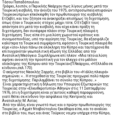
Τάσου Παπαδόπουλου.
Γράφει, λοιπόν, ο Περικλής Νεάρχου πως λίγους μήνες μετά την
Τουρκική εισβολή, την άνοιξη του 1975, αντιπροσωπεία επιφανών
Τουρκοκυπρίων επεσκέφθη τον πρωθυπουργό της εισβολής
Ετζεβίτ, και του ζήτησε να ανακηρύξει επισήμως τη διχοτόμηση,
όπως ήταν ο Τουρκικός στόχος μέχρι τότε. Ο Ετζεβίτ τους
απάντησε ότι μετά την εισβολή, που είχε κάνει πράξη τη
διχοτόμηση, δεν συνέφερε πλέον στην Τουρκική πλευρά η
διχοτόμηση. Τους είπε ότι μια λύση χωριστού κράτους και
συνομοσπονδίας, υπό την εγγύηση της Τουρκίας, θα εξασφάλιζε
καλύτερα τα Τουρκικά συμφέροντα, εφόσον η Τουρκική πλευρά θα
είχε «ίσο» λόγο πάνω σε ολόκληρη την Κύπρο και ταυτόχρονα θα
επιτυγχανόταν γεωπολιτική έξωση της Ελλάδας από την
Ανατολική Μεσόγειο. Συμπλήρωνε επί πλέον: «Μια τέτοια λύση
αφήνει ανοικτή την προοπτική για τον έλεγχο στο μέλλον
ολόκληρης της Κύπρου από την Τουρκία»(Π.Νεάρχου, «Η Ελλάδα σε
κίνδυνο»,σελ.170).
Ο αείμνηστος Νεοκλής Σαρρής, στο βιβλίο του «Η άλλη πλευρά»
σημειώνει: «… Η στοχοθεσία της Τουρκίας προχωρεί πολύ πέραν
της διχοτόμησης. Περιλαμβάνει το σύνολο της Κύπρου…»
Είναι χαρακτηριστική η δήλωση του Υπουργού Εξωτερικών της
Τουρκίας στην «Ελευθεροτυπία» Αθηνών στις 11 Σεπτεμβρίου
1976, ότι η διχοτόμηση είναι γι’αυτούς καθαρή παραφροσύνη,
γιατί θέτει σε κίνδυνο την ασφάλεια της Κεντρικής και
Ανατολικής Μ. Ασίας.
Από την άλλη, είναι γνωστό πως και ο πρώην πρωθυπουργός της
Τουρκίας, ο Αχμέτ Νταβούτογλου ξεκάθαρα είπε, και το αναλύει
στο βιβλίο του, πως και ένας Τούρκος να μην υπήρχε στην Κύπρο,