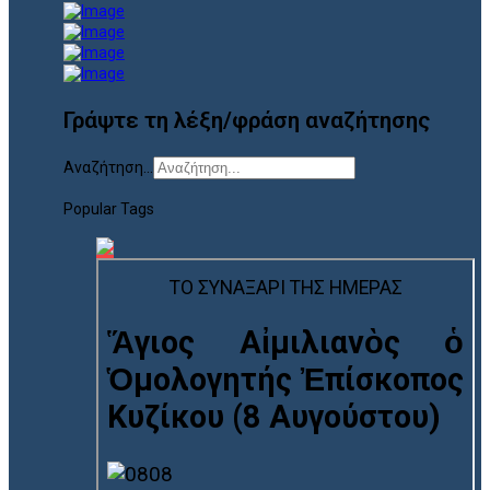
Γράψτε τη λέξη/φράση αναζήτησης
Αναζήτηση...
Popular Tags