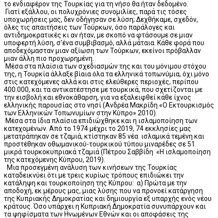
το ενδιαφέρον της Τουρκίας για τη νήσο θα ήταν δεδομένο.
Γιατί εξάλλου, οι πολυχρόνιες συνομιλίες, παρά τις τόσες
υποχωρήσεις μας, δεν οδήγησαν σε λύση; Δεχθήκαμε, σχεδόν,
όλες τις απαιτήσεις των Τούρκων, όσο παράλογες και
αντιδημοκρατικές κι αν ήταν, με σκοπό να φτάσουμε σε μιαν
υποφερτή λύση, σ’ένα συμβιβασμό, αλλά μάταια. Κάθε φορά που
αποδεχόμασταν μιαν αξίωση των Τούρκων, εκείνοι πρόβαλλαν
μιαν άλλη πιο προχωρημένη.
Μέσα στα πλαίσια των σχεδιασμών της και του μόνιμου στόχου
της, η Τουρκία άλλαξε βίαια όλα τα ελληνικά τοπωνύμια, όχι μόνο
στις κατεχόμενες αλλά και στις ελεύθερες περιοχές, περίπου
400.000, και τα αντικατέστησε με τουρκικά, που σχετίζονται με
την εισβολή και εθνοκάθαρση, για να εξαλειφθεί κάθε ίχνος
ελληνικής παρουσίας στο νησί (Ανδρέα Μακρίδη «Ο Εκτουρκισμός
των Ελληνικών Τοπωνυμίων στην Κύπρο» 2010).
Μέσα στα ίδια πλαίσια επιδιώχθηκε και η ισλαμοποίηση των
κατεχομένων. Από το 1974 μέχρι το 2019, 74 εκκλησίες μας
μετατράπηκαν σε τζαμιά, κτίστηκαν 85 νέα ισλαμικά τεμένη και
προστέθηκαν οθωμανικού-τουρκικού τύπου μιναρέδες σε 51
μικρά τουρκοκυπριακά τζαμιά (Πέτρου Σαββίδη «Η ισλαμοποίηση
της κατεχόμενης Κύπρου, 2019).
Μια προσεγμένη ανάλυση των κινήσεων της Τουρκίας
καταδεικνύει ότι με τρεις κυρίως τρόπους επιδιώκει την
κατάληψη και τουρκοποίηση της Κύπρου: α) Πρώτα με την
αποδοχή, εκ μέρους μας, μιας λύσης που να προνοεί κατάργηση
της Κυπριακής Δημοκρατίας και δημιουργία εξ υπαρχής ενός νέου
κράτους. Όσο υπάρχει η Κυπριακή Δημοκρατία συνυπάρχουν και
τα ψηφίσματα των Ηνωμένων Εθνών και οι αποφάσεις της