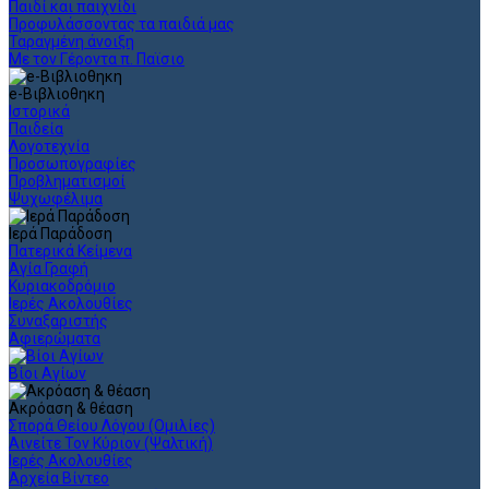
Παιδί και παιχνίδι
Προφυλάσσοντας τα παιδιά μας
Ταραγμένη άνοιξη
Με τον Γέροντα π. Παϊσιο
e-Βιβλιοθηκη
Ιστορικά
Παιδεία
Λογοτεχνία
Προσωπογραφίες
Προβληματισμοί
Ψυχωφέλιμα
Ιερά Παράδοση
Πατερικά Κείμενα
Αγία Γραφή
Κυριακοδρόμιο
Ιερές Ακολουθίες
Συναξαριστής
Αφιερώματα
Βίοι Αγίων
Ακρόαση & θέαση
Σπορά Θείου Λόγου (Ομιλίες)
Αινείτε Τον Κύριον (Ψαλτική)
Ιερές Ακολουθίες
Αρχεία Βίντεο