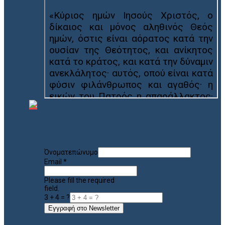
Όνοματεπώνυμο
Email
*
Please fill the required
field.
3 + 4 = ?
Εγγραφή στο Newsletter