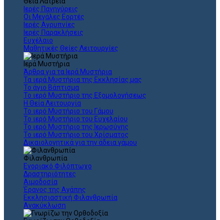
Θεια Λατρεία
Ιερές Πανηγύρεις
Οι Μεγάλες Εορτές
Ιερές Αγρυπνίες
Ιερές Παρακλήσεις
Ευχέλαιο
Μαθητικές Θείες Λειτουργίες
Ιερά Μυστήρια
Άρθρα για τα Ιερά Μυστήρια
Τα ιερά Μυστήρια της Εκκλησίας μας
Το άγιο Βάπτισμα
Το ιερό Μυστήριο της Εξομολογήσεως
Η Θεία Λειτουργία
Το ιερό Μυστήριο του Γάμου
Το ιερό Μυστήριο του Ευχελαίου
Το ιερό Μυστήριο της Ιερωσύνης
Το ιερό Μυστήριο του Χρίσματος
Δικαιολογητικά για την άδεια γάμου
Φιλανθρωπία
Ενοριακό Φιλόπτωχο
Δραστηριότητες
Αιμοδοσία
Έρανος της Αγάπης
Εκκλησιαστική Φιλανθρωπία
Ανακύκλωση