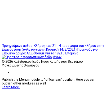
Προηγούμενο άρθρο: Κλήρος και '21 - Η προσφορά του κλήρου στην
Επανάσταση (e-Αρχονταρίκι Κυριακή 14/2/2021)
Προηγούμενο
Επόμενο άρθρο: Ας μάθουμε για το 1821...
Επόμενο
© 2026 Καθεδρικός Ιερός Ναός Κοιμήσεως Θεοτόκου
Φανερωμένης Χολαργού
Publish the Menu module to "offcanvas" position. Here you can
publish other modules as well.
Learn More.