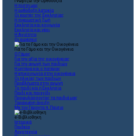
Γνωρίζω την Ορθοδοξία
Η πίστη μας
Η ορθόδοξη λατρεία
Οι εορτές της Εκκλησίας
Η πνευματική ζωή
Εκκλησία και κοινωνία
Εκκλησία και νέοι
Η Αγιότητα
Οι αιρέσεις
Για το Γάμο και την Οικογένεια
Ο Γάμος
Για την αξία της οικογένειας
Για την αγωγή των παιδιών
Η μητέρα και ο πατέρας
Η επικοινωνία στην οικογένεια
Οι ηλικίες των παιδιών
Προβλήματα στην αγωγή
Το παιδί και η Εκκλησία
Παιδί και παιχνίδι
Προφυλάσσοντας τα παιδιά μας
Ταραγμένη άνοιξη
Με τον Γέροντα π. Παϊσιο
e-Βιβλιοθηκη
Ιστορικά
Παιδεία
Λογοτεχνία