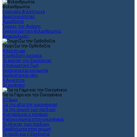
Φιλανθρωπία
Ενοριακό Φιλόπτωχο
Δραστηριότητες
Αιμοδοσία
Έρανος της Αγάπης
Εκκλησιαστική Φιλανθρωπία
Ανακύκλωση
Γνωρίζω την Ορθοδοξία
Η πίστη μας
Η ορθόδοξη λατρεία
Οι εορτές της Εκκλησίας
Η πνευματική ζωή
Εκκλησία και κοινωνία
Εκκλησία και νέοι
Η Αγιότητα
Οι αιρέσεις
Για το Γάμο και την Οικογένεια
Ο Γάμος
Για την αξία της οικογένειας
Για την αγωγή των παιδιών
Η μητέρα και ο πατέρας
Η επικοινωνία στην οικογένεια
Οι ηλικίες των παιδιών
Προβλήματα στην αγωγή
Το παιδί και η Εκκλησία