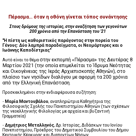
Πέρασμα... όταν η οθόνη γίνεται τόπος συνάντησης
Στους δρόμους της ιστορίας, στην αναζήτηση των γεγονότων
200 χρόνια από την Επανάσταση του ’21
"Η πίστη ως καθοριστικός παράγοντας στην πορεία του
Γένους: Δύο λαμπρά παραδείγματα, οι Νεομάρτυρες και ο
Ιωάννης Καποδίστριας"
στην εκπομπή «Πέρασμα» της
Δευτέρας 8
Αυτό είναι το θέμα
Μαρτίου 2021
(την οποία επιμελείται το Ίδρυμα Νεότητας
και Οικογένειας της Ιεράς Αρχιεπισκοπής Αθηνών),
στο
πλαίσιο των νησίδων διαλόγου με αφορμή τα 200 χρόνια
από την Ελληνική Επανάσταση.
Προσκεκλημένοι στην ενδιαφέρουσα συζήτηση:
-
Μαρία Μαντουβάλου
, αναπληρώτρια Καθηγήτρια της
Φιλοσοφικής Σχολής του Πανεπιστημίου Αθηνών (των σχέσεων
της νεοελληνικής Φιλολογίας με αρχαία και βυζαντινή
Γραμματεία)
-
Δημήτριος Μεταλληνός
, Δρ. Ιστορίας, Διδάσκων του Ιονίου
Πανεπιστημίου, Πρόεδρος του Δημοτικού Συμβουλίου του Δήμου
Κεντρικής Κέρκυρας και Διαποντίων Νήσων.