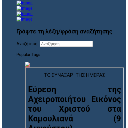
Γράψτε τη λέξη/φράση αναζήτησης
Αναζήτηση...
Popular Tags