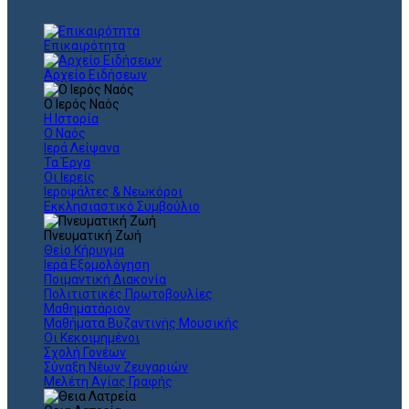
Επικαιρότητα
Αρχείο Ειδήσεων
Ο Ιερός Ναός
Η Ιστορία
Ο Ναός
Ιερά Λείψανα
Τα Έργα
Οι Ιερείς
Ιεροψάλτες & Νεωκόροι
Εκκλησιαστικό Συμβούλιο
Πνευματική Ζωή
Θείο Κήρυγμα
Ιερά Εξομολόγηση
Ποιμαντική Διακονία
Πολιτιστικές Πρωτοβουλίες
Μαθηματάριον
Μαθήματα Βυζαντινής Μουσικής
Οι Κεκοιμημένοι
Σχολή Γονέων
Σύναξη Νέων Ζευγαριών
Μελέτη Αγίας Γραφής