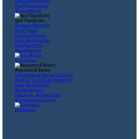
Προσωπογραφίες
Προβληματισμοί
Ψυχωφέλιμα
Ιερά Παράδοση
Πατερικά Κείμενα
Αγία Γραφή
Κυριακοδρόμιο
Ιερές Ακολουθίες
Συναξαριστής
Αφιερώματα
Βίοι Αγίων
Ακρόαση & θέαση
Σπορά Θείου Λόγου (Ομιλίες)
Αινείτε Τον Κύριον (Ψαλτική)
Ιερές Ακολουθίες
Αρχεία Βίντεο
Πέρασμα - Αρχονταρίκι
Φωτογραφικό υλικό
Σύνδεσμοι