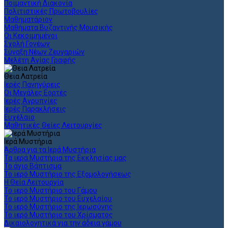
Ποιμαντική Διακονία
Πολιτιστικές Πρωτοβουλίες
Μαθηματάριον
Μαθήματα Βυζαντινής Μουσικής
Οι Κεκοιμημένοι
Σχολή Γονέων
Σύναξη Νέων Ζευγαριών
Μελέτη Αγίας Γραφής
Θεια Λατρεία
Ιερές Πανηγύρεις
Οι Μεγάλες Εορτές
Ιερές Αγρυπνίες
Ιερές Παρακλήσεις
Ευχέλαιο
Μαθητικές Θείες Λειτουργίες
Ιερά Μυστήρια
Άρθρα για τα Ιερά Μυστήρια
Τα ιερά Μυστήρια της Εκκλησίας μας
Το άγιο Βάπτισμα
Το ιερό Μυστήριο της Εξομολογήσεως
Η Θεία Λειτουργία
Το ιερό Μυστήριο του Γάμου
Το ιερό Μυστήριο του Ευχελαίου
Το ιερό Μυστήριο της Ιερωσύνης
Το ιερό Μυστήριο του Χρίσματος
Δικαιολογητικά για την άδεια γάμου