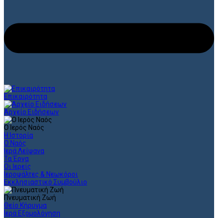
Επικαιρότητα
Αρχείο Ειδήσεων
Ο Ιερός Ναός
Η Ιστορία
Ο Ναός
Ιερά Λείψανα
Τα Έργα
Οι Ιερείς
Ιεροψάλτες & Νεωκόροι
Εκκλησιαστικό Συμβούλιο
Πνευματική Ζωή
Θείο Κήρυγμα
Ιερά Εξομολόγηση