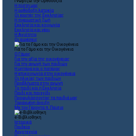
Γνωρίζω την Ορθοδοξία
Η πίστη μας
Η ορθόδοξη λατρεία
Οι εορτές της Εκκλησίας
Η πνευματική ζωή
Εκκλησία και κοινωνία
Εκκλησία και νέοι
Η Αγιότητα
Οι αιρέσεις
Για το Γάμο και την Οικογένεια
Ο Γάμος
Για την αξία της οικογένειας
Για την αγωγή των παιδιών
Η μητέρα και ο πατέρας
Η επικοινωνία στην οικογένεια
Οι ηλικίες των παιδιών
Προβλήματα στην αγωγή
Το παιδί και η Εκκλησία
Παιδί και παιχνίδι
Προφυλάσσοντας τα παιδιά μας
Ταραγμένη άνοιξη
Με τον Γέροντα π. Παϊσιο
e-Βιβλιοθηκη
Ιστορικά
Παιδεία
Λογοτεχνία