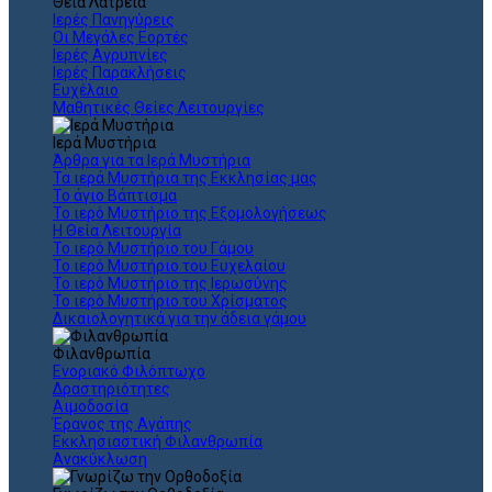
Θεια Λατρεία
Ιερές Πανηγύρεις
Οι Μεγάλες Εορτές
Ιερές Αγρυπνίες
Ιερές Παρακλήσεις
Ευχέλαιο
Μαθητικές Θείες Λειτουργίες
Ιερά Μυστήρια
Άρθρα για τα Ιερά Μυστήρια
Τα ιερά Μυστήρια της Εκκλησίας μας
Το άγιο Βάπτισμα
Το ιερό Μυστήριο της Εξομολογήσεως
Η Θεία Λειτουργία
Το ιερό Μυστήριο του Γάμου
Το ιερό Μυστήριο του Ευχελαίου
Το ιερό Μυστήριο της Ιερωσύνης
Το ιερό Μυστήριο του Χρίσματος
Δικαιολογητικά για την άδεια γάμου
Φιλανθρωπία
Ενοριακό Φιλόπτωχο
Δραστηριότητες
Αιμοδοσία
Έρανος της Αγάπης
Εκκλησιαστική Φιλανθρωπία
Ανακύκλωση