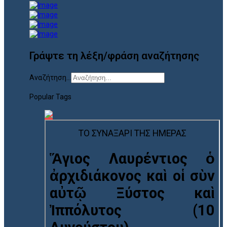
Γράψτε τη λέξη/φράση αναζήτησης
Αναζήτηση...
Popular Tags