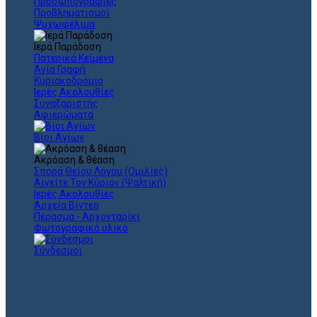
Προσωπογραφίες
Προβληματισμοί
Ψυχωφέλιμα
Ιερά Παράδοση
Πατερικά Κείμενα
Αγία Γραφή
Κυριακοδρόμιο
Ιερές Ακολουθίες
Συναξαριστής
Αφιερώματα
Βίοι Αγίων
Ακρόαση & θέαση
Σπορά Θείου Λόγου (Ομιλίες)
Αινείτε Τον Κύριον (Ψαλτική)
Ιερές Ακολουθίες
Αρχεία Βίντεο
Πέρασμα - Αρχονταρίκι
Φωτογραφικό υλικό
Σύνδεσμοι