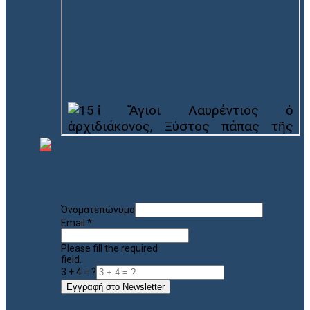
Όνοματεπώνυμο
Email
*
Please fill the required
field.
3 + 4 = ?
Εγγραφή στο Newsletter