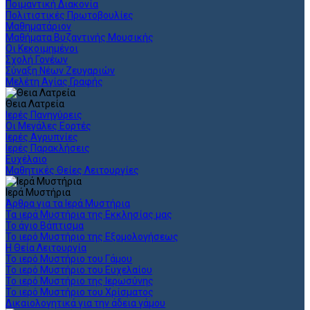
Ποιμαντική Διακονία
Πολιτιστικές Πρωτοβουλίες
Μαθηματάριον
Μαθήματα Βυζαντινής Μουσικής
Οι Κεκοιμημένοι
Σχολή Γονέων
Σύναξη Νέων Ζευγαριών
Μελέτη Αγίας Γραφής
Θεια Λατρεία
Ιερές Πανηγύρεις
Οι Μεγάλες Εορτές
Ιερές Αγρυπνίες
Ιερές Παρακλήσεις
Ευχέλαιο
Μαθητικές Θείες Λειτουργίες
Ιερά Μυστήρια
Άρθρα για τα Ιερά Μυστήρια
Τα ιερά Μυστήρια της Εκκλησίας μας
Το άγιο Βάπτισμα
Το ιερό Μυστήριο της Εξομολογήσεως
Η Θεία Λειτουργία
Το ιερό Μυστήριο του Γάμου
Το ιερό Μυστήριο του Ευχελαίου
Το ιερό Μυστήριο της Ιερωσύνης
Το ιερό Μυστήριο του Χρίσματος
Δικαιολογητικά για την άδεια γάμου