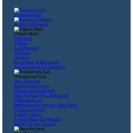
Επικαιρότητα
Αρχείο Ειδήσεων
Ο Ιερός Ναός
Η Ιστορία
Ο Ναός
Ιερά Λείψανα
Τα Έργα
Οι Ιερείς
Ιεροψάλτες & Νεωκόροι
Εκκλησιαστικό Συμβούλιο
Πνευματική Ζωή
Θείο Κήρυγμα
Ιερά Εξομολόγηση
Ποιμαντική Διακονία
Πολιτιστικές Πρωτοβουλίες
Μαθηματάριον
Μαθήματα Βυζαντινής Μουσικής
Οι Κεκοιμημένοι
Σχολή Γονέων
Σύναξη Νέων Ζευγαριών
Μελέτη Αγίας Γραφής