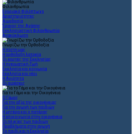
Φιλανθρωπία
Ενοριακό Φιλόπτωχο
Δραστηριότητες
Αιμοδοσία
Έρανος της Αγάπης
Εκκλησιαστική Φιλανθρωπία
Ανακύκλωση
Γνωρίζω την Ορθοδοξία
Η πίστη μας
Η ορθόδοξη λατρεία
Οι εορτές της Εκκλησίας
Η πνευματική ζωή
Εκκλησία και κοινωνία
Εκκλησία και νέοι
Η Αγιότητα
Οι αιρέσεις
Για το Γάμο και την Οικογένεια
Ο Γάμος
Για την αξία της οικογένειας
Για την αγωγή των παιδιών
Η μητέρα και ο πατέρας
Η επικοινωνία στην οικογένεια
Οι ηλικίες των παιδιών
Προβλήματα στην αγωγή
Το παιδί και η Εκκλησία