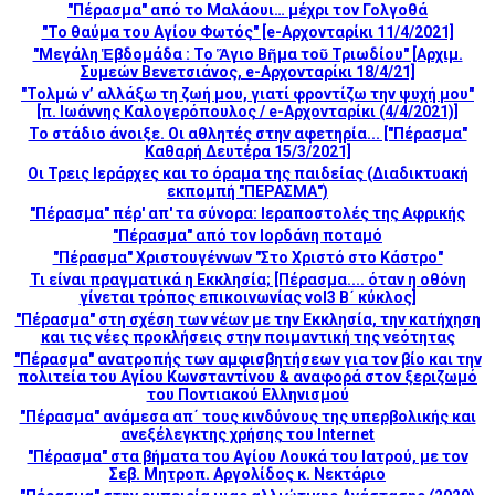
"Πέρασμα" από το Μαλάουι… μέχρι τον Γολγοθά
"Το θαύμα του Αγίου Φωτός" [e-Αρχονταρίκι 11/4/2021]
"Μεγάλη Ἑβδομάδα : Το Ἅγιο Βῆμα τοῦ Τριωδίου" [Αρχιμ.
Συμεών Βενετσιάνος, e-Αρχονταρίκι 18/4/21]
"Τολμώ ν’ αλλάξω τη ζωή μου, γιατί φροντίζω την ψυχή μου"
[π. Ιωάννης Καλογερόπουλος / e-Αρχονταρίκι (4/4/2021)]
Το στάδιο άνοιξε. Οι αθλητές στην αφετηρία... ["Πέρασμα"
Καθαρή Δευτέρα 15/3/2021]
Οι Τρεις Ιεράρχες και το όραμα της παιδείας (Διαδικτυακή
εκπομπή "ΠΕΡΑΣΜΑ")
"Πέρασμα" πέρ' απ' τα σύνορα: Ιεραποστολές της Αφρικής
"Πέρασμα" από τον Ιορδάνη ποταμό
"Πέρασμα" Χριστουγέννων "Στο Χριστό στο Κάστρο"
Τι είναι πραγματικά η Εκκλησία; [Πέρασμα.... όταν η οθόνη
γίνεται τρόπος επικοινωνίας vol3 Β΄ κύκλος]
"Πέρασμα" στη σχέση των νέων με την Εκκλησία, την κατήχηση
και τις νέες προκλήσεις στην ποιμαντική της νεότητας
"Πέρασμα" ανατροπής των αμφισβητήσεων για τον βίο και την
πολιτεία του Αγίου Κωνσταντίνου & αναφορά στον ξεριζωμό
του Ποντιακού Ελληνισμού
"Πέρασμα" ανάμεσα απ΄ τους κινδύνους της υπερβολικής και
ανεξέλεγκτης χρήσης του Internet
"Πέρασμα" στα βήματα του Αγίου Λουκά του Ιατρού, με τον
Σεβ. Μητροπ. Αργολίδος κ. Νεκτάριο