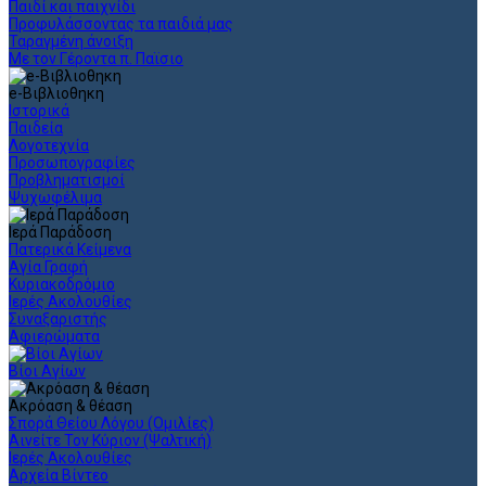
Παιδί και παιχνίδι
Προφυλάσσοντας τα παιδιά μας
Ταραγμένη άνοιξη
Με τον Γέροντα π. Παϊσιο
e-Βιβλιοθηκη
Ιστορικά
Παιδεία
Λογοτεχνία
Προσωπογραφίες
Προβληματισμοί
Ψυχωφέλιμα
Ιερά Παράδοση
Πατερικά Κείμενα
Αγία Γραφή
Κυριακοδρόμιο
Ιερές Ακολουθίες
Συναξαριστής
Αφιερώματα
Βίοι Αγίων
Ακρόαση & θέαση
Σπορά Θείου Λόγου (Ομιλίες)
Αινείτε Τον Κύριον (Ψαλτική)
Ιερές Ακολουθίες
Αρχεία Βίντεο