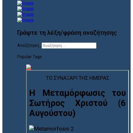
Γράψτε τη λέξη/φράση αναζήτησης
Αναζήτηση...
Popular Tags