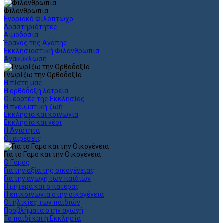
Φιλανθρωπία
Ενοριακό Φιλόπτωχο
Δραστηριότητες
Αιμοδοσία
Έρανος της Αγάπης
Εκκλησιαστική Φιλανθρωπία
Ανακύκλωση
Γνωρίζω την Ορθοδοξία
Η πίστη μας
Η ορθόδοξη λατρεία
Οι εορτές της Εκκλησίας
Η πνευματική ζωή
Εκκλησία και κοινωνία
Εκκλησία και νέοι
Η Αγιότητα
Οι αιρέσεις
Για το Γάμο και την Οικογένεια
Ο Γάμος
Για την αξία της οικογένειας
Για την αγωγή των παιδιών
Η μητέρα και ο πατέρας
Η επικοινωνία στην οικογένεια
Οι ηλικίες των παιδιών
Προβλήματα στην αγωγή
Το παιδί και η Εκκλησία