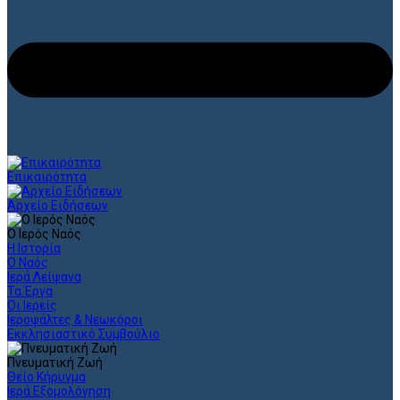
Επικαιρότητα
Αρχείο Ειδήσεων
Ο Ιερός Ναός
Η Ιστορία
Ο Ναός
Ιερά Λείψανα
Τα Έργα
Οι Ιερείς
Ιεροψάλτες & Νεωκόροι
Εκκλησιαστικό Συμβούλιο
Πνευματική Ζωή
Θείο Κήρυγμα
Ιερά Εξομολόγηση