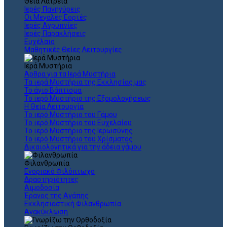
Θεια Λατρεία
Ιερές Πανηγύρεις
Οι Μεγάλες Εορτές
Ιερές Αγρυπνίες
Ιερές Παρακλήσεις
Ευχέλαιο
Μαθητικές Θείες Λειτουργίες
Ιερά Μυστήρια
Άρθρα για τα Ιερά Μυστήρια
Τα ιερά Μυστήρια της Εκκλησίας μας
Το άγιο Βάπτισμα
Το ιερό Μυστήριο της Εξομολογήσεως
Η Θεία Λειτουργία
Το ιερό Μυστήριο του Γάμου
Το ιερό Μυστήριο του Ευχελαίου
Το ιερό Μυστήριο της Ιερωσύνης
Το ιερό Μυστήριο του Χρίσματος
Δικαιολογητικά για την άδεια γάμου
Φιλανθρωπία
Ενοριακό Φιλόπτωχο
Δραστηριότητες
Αιμοδοσία
Έρανος της Αγάπης
Εκκλησιαστική Φιλανθρωπία
Ανακύκλωση