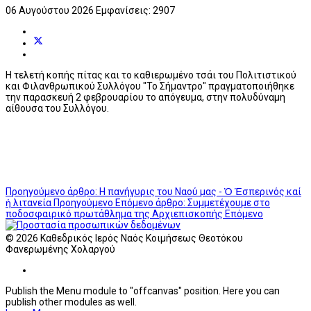
06 Αυγούστου 2026
Εμφανίσεις: 2907
Η τελετή κοπής πίτας και το καθιερωμένο τσάι του Πολιτιστικού
και Φιλανθρωπικού Συλλόγου "Το Σήμαντρο" πραγματοποιήθηκε
την παρασκευή 2 φεβρουαρίου το απόγευμα, στην πολυδύναμη
αίθουσα του Συλλόγου.
Προηγούμενο άρθρο: Η πανήγυρις του Ναού μας - Ὁ Ἑσπερινός καί
ἡ λιτανεία
Προηγούμενο
Επόμενο άρθρο: Συμμετέχουμε στο
ποδοσφαιρικό πρωτάθλημα της Αρχιεπισκοπής
Επόμενο
© 2026 Καθεδρικός Ιερός Ναός Κοιμήσεως Θεοτόκου
Φανερωμένης Χολαργού
Publish the Menu module to "offcanvas" position. Here you can
publish other modules as well.