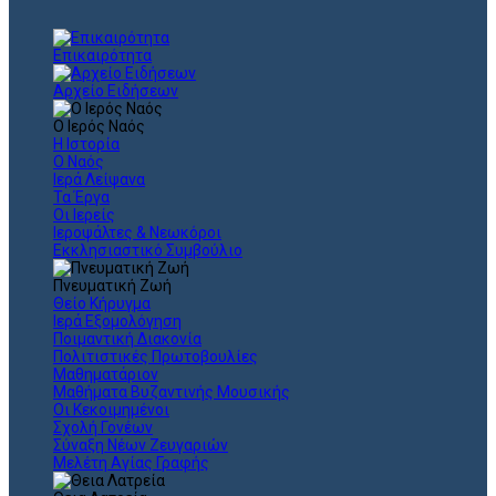
Επικαιρότητα
Αρχείο Ειδήσεων
Ο Ιερός Ναός
Η Ιστορία
Ο Ναός
Ιερά Λείψανα
Τα Έργα
Οι Ιερείς
Ιεροψάλτες & Νεωκόροι
Εκκλησιαστικό Συμβούλιο
Πνευματική Ζωή
Θείο Κήρυγμα
Ιερά Εξομολόγηση
Ποιμαντική Διακονία
Πολιτιστικές Πρωτοβουλίες
Μαθηματάριον
Μαθήματα Βυζαντινής Μουσικής
Οι Κεκοιμημένοι
Σχολή Γονέων
Σύναξη Νέων Ζευγαριών
Μελέτη Αγίας Γραφής