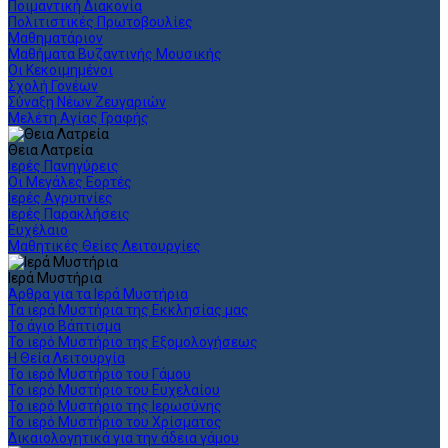
Ποιμαντική Διακονία
Πολιτιστικές Πρωτοβουλίες
Μαθηματάριον
Μαθήματα Βυζαντινής Μουσικής
Οι Κεκοιμημένοι
Σχολή Γονέων
Σύναξη Νέων Ζευγαριών
Μελέτη Αγίας Γραφής
Θεια Λατρεία
Ιερές Πανηγύρεις
Οι Μεγάλες Εορτές
Ιερές Αγρυπνίες
Ιερές Παρακλήσεις
Ευχέλαιο
Μαθητικές Θείες Λειτουργίες
Ιερά Μυστήρια
Άρθρα για τα Ιερά Μυστήρια
Τα ιερά Μυστήρια της Εκκλησίας μας
Το άγιο Βάπτισμα
Το ιερό Μυστήριο της Εξομολογήσεως
Η Θεία Λειτουργία
Το ιερό Μυστήριο του Γάμου
Το ιερό Μυστήριο του Ευχελαίου
Το ιερό Μυστήριο της Ιερωσύνης
Το ιερό Μυστήριο του Χρίσματος
Δικαιολογητικά για την άδεια γάμου