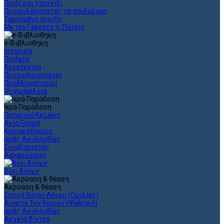
Παιδί και παιχνίδι
Προφυλάσσοντας τα παιδιά μας
Ταραγμένη άνοιξη
Με τον Γέροντα π. Παϊσιο
e-Βιβλιοθηκη
Ιστορικά
Παιδεία
Λογοτεχνία
Προσωπογραφίες
Προβληματισμοί
Ψυχωφέλιμα
Ιερά Παράδοση
Πατερικά Κείμενα
Αγία Γραφή
Κυριακοδρόμιο
Ιερές Ακολουθίες
Συναξαριστής
Αφιερώματα
Βίοι Αγίων
Ακρόαση & θέαση
Σπορά Θείου Λόγου (Ομιλίες)
Αινείτε Τον Κύριον (Ψαλτική)
Ιερές Ακολουθίες
Αρχεία Βίντεο