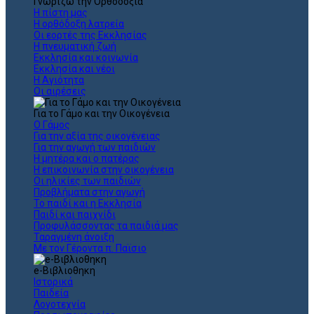
Γνωρίζω την Ορθοδοξία
Η πίστη μας
Η ορθόδοξη λατρεία
Οι εορτές της Εκκλησίας
Η πνευματική ζωή
Εκκλησία και κοινωνία
Εκκλησία και νέοι
Η Αγιότητα
Οι αιρέσεις
Για το Γάμο και την Οικογένεια
Ο Γάμος
Για την αξία της οικογένειας
Για την αγωγή των παιδιών
Η μητέρα και ο πατέρας
Η επικοινωνία στην οικογένεια
Οι ηλικίες των παιδιών
Προβλήματα στην αγωγή
Το παιδί και η Εκκλησία
Παιδί και παιχνίδι
Προφυλάσσοντας τα παιδιά μας
Ταραγμένη άνοιξη
Με τον Γέροντα π. Παϊσιο
e-Βιβλιοθηκη
Ιστορικά
Παιδεία
Λογοτεχνία