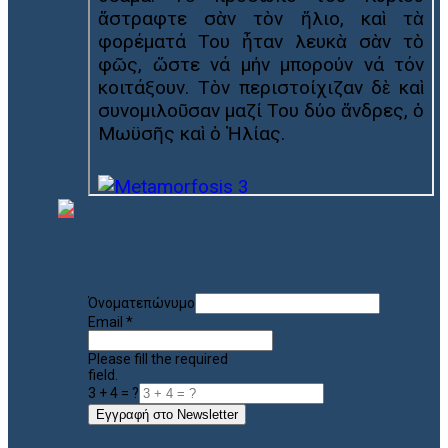
Όνοματεπώνυμο
Email
*
Please fill the required
field.
3 + 4 = ?
Εγγραφή στο Newsletter