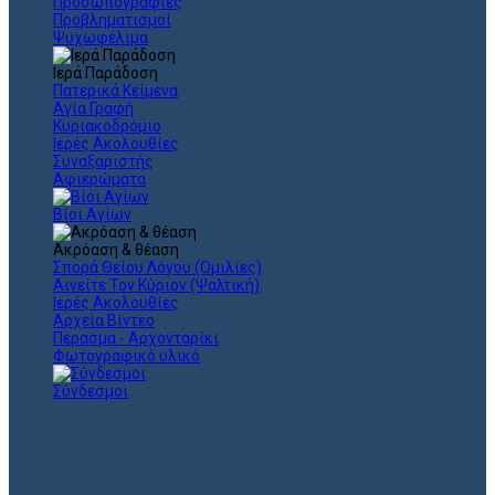
Προσωπογραφίες
Προβληματισμοί
Ψυχωφέλιμα
Ιερά Παράδοση
Πατερικά Κείμενα
Αγία Γραφή
Κυριακοδρόμιο
Ιερές Ακολουθίες
Συναξαριστής
Αφιερώματα
Βίοι Αγίων
Ακρόαση & θέαση
Σπορά Θείου Λόγου (Ομιλίες)
Αινείτε Τον Κύριον (Ψαλτική)
Ιερές Ακολουθίες
Αρχεία Βίντεο
Πέρασμα - Αρχονταρίκι
Φωτογραφικό υλικό
Σύνδεσμοι