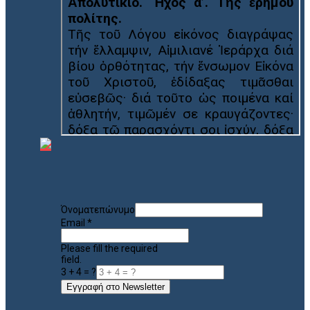
Όνοματεπώνυμο
Email
*
Please fill the required
field.
3 + 4 = ?
Εγγραφή στο Newsletter