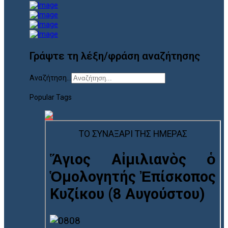
Γράψτε τη λέξη/φράση αναζήτησης
Αναζήτηση...
Popular Tags