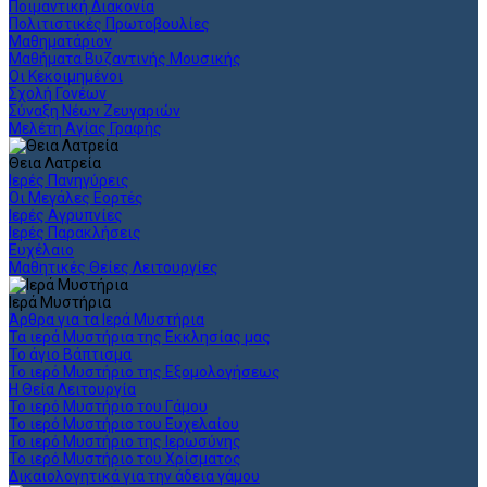
Ποιμαντική Διακονία
Πολιτιστικές Πρωτοβουλίες
Μαθηματάριον
Μαθήματα Βυζαντινής Μουσικής
Οι Κεκοιμημένοι
Σχολή Γονέων
Σύναξη Νέων Ζευγαριών
Μελέτη Αγίας Γραφής
Θεια Λατρεία
Ιερές Πανηγύρεις
Οι Μεγάλες Εορτές
Ιερές Αγρυπνίες
Ιερές Παρακλήσεις
Ευχέλαιο
Μαθητικές Θείες Λειτουργίες
Ιερά Μυστήρια
Άρθρα για τα Ιερά Μυστήρια
Τα ιερά Μυστήρια της Εκκλησίας μας
Το άγιο Βάπτισμα
Το ιερό Μυστήριο της Εξομολογήσεως
Η Θεία Λειτουργία
Το ιερό Μυστήριο του Γάμου
Το ιερό Μυστήριο του Ευχελαίου
Το ιερό Μυστήριο της Ιερωσύνης
Το ιερό Μυστήριο του Χρίσματος
Δικαιολογητικά για την άδεια γάμου