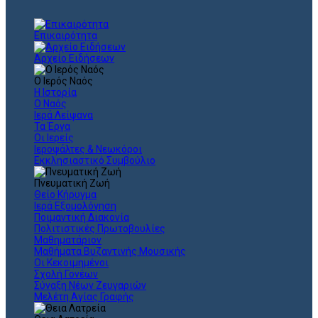
Επικαιρότητα
Αρχείο Ειδήσεων
Ο Ιερός Ναός
Η Ιστορία
Ο Ναός
Ιερά Λείψανα
Τα Έργα
Οι Ιερείς
Ιεροψάλτες & Νεωκόροι
Εκκλησιαστικό Συμβούλιο
Πνευματική Ζωή
Θείο Κήρυγμα
Ιερά Εξομολόγηση
Ποιμαντική Διακονία
Πολιτιστικές Πρωτοβουλίες
Μαθηματάριον
Μαθήματα Βυζαντινής Μουσικής
Οι Κεκοιμημένοι
Σχολή Γονέων
Σύναξη Νέων Ζευγαριών
Μελέτη Αγίας Γραφής