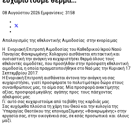
ευχαριστούμε θερμά...
08 Αυγούστου 2026
Εμφανίσεις: 3158
Απολογισμός της εθελοντικής Αιμοδοσίας στην ενορία μας
H Ενοριακή Επιτροπή Αιμοδοσίας του Καθεδρικού Ιερού Ναού
Παναγίας Φανερωμένης Χολαργού αισθάνεται επιτακτική και
ουσιαστική την ανάγκη να ευχαριστήσει θερμά όλους τους
εθελοντές αιμοδότες, που προσήλθαν στην πρόσφατη εθελοντική
αιμοδοσία, η οποία πραγματοποιήθηκε στο Ναό μας την Κυριακή 17
Σεπτεμβρίου 2017.
Η Ενοριακή Επιτροπή αισθάνεται έντονα την ανάγκη να σας
ευχαριστήσει, γιατί προσφέρατε το πολυτιμότερο δώρο στους
συνανθρώπους μας, το αίμα σας. Μία προσφορά ανεκτίμητης
αξίας, προσφορά μεγάλης αγάπης προς τους πάσχοντας
αδελφούς μας.
Γι΄ αυτό σας ευχαριστούμε από τα βάθη της καρδιάς μας.
Σας ευχόμεθα πλούσια τη χάρη του Θεού και την ευλογία της
Ὑπεραγίας Θεοτόκου της επονομαζόμενης «Φανερωμένης» στην
εργασία σας, στην οικογένειά σας, σε εσάς προσωπικά και όλους
μαζί.