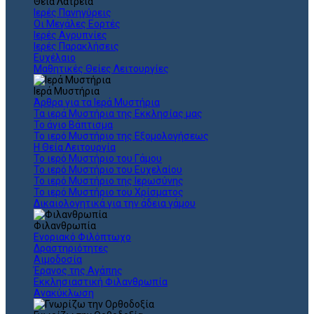
Θεια Λατρεία
Ιερές Πανηγύρεις
Οι Μεγάλες Εορτές
Ιερές Αγρυπνίες
Ιερές Παρακλήσεις
Ευχέλαιο
Μαθητικές Θείες Λειτουργίες
Ιερά Μυστήρια
Άρθρα για τα Ιερά Μυστήρια
Τα ιερά Μυστήρια της Εκκλησίας μας
Το άγιο Βάπτισμα
Το ιερό Μυστήριο της Εξομολογήσεως
Η Θεία Λειτουργία
Το ιερό Μυστήριο του Γάμου
Το ιερό Μυστήριο του Ευχελαίου
Το ιερό Μυστήριο της Ιερωσύνης
Το ιερό Μυστήριο του Χρίσματος
Δικαιολογητικά για την άδεια γάμου
Φιλανθρωπία
Ενοριακό Φιλόπτωχο
Δραστηριότητες
Αιμοδοσία
Έρανος της Αγάπης
Εκκλησιαστική Φιλανθρωπία
Ανακύκλωση