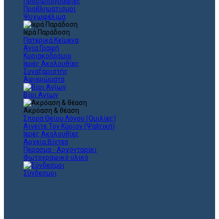
Προσωπογραφίες
Προβληματισμοί
Ψυχωφέλιμα
Ιερά Παράδοση
Πατερικά Κείμενα
Αγία Γραφή
Κυριακοδρόμιο
Ιερές Ακολουθίες
Συναξαριστής
Αφιερώματα
Βίοι Αγίων
Ακρόαση & θέαση
Σπορά Θείου Λόγου (Ομιλίες)
Αινείτε Τον Κύριον (Ψαλτική)
Ιερές Ακολουθίες
Αρχεία Βίντεο
Πέρασμα - Αρχονταρίκι
Φωτογραφικό υλικό
Σύνδεσμοι