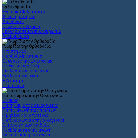
Φιλανθρωπία
Ενοριακό Φιλόπτωχο
Δραστηριότητες
Αιμοδοσία
Έρανος της Αγάπης
Εκκλησιαστική Φιλανθρωπία
Ανακύκλωση
Γνωρίζω την Ορθοδοξία
Η πίστη μας
Η ορθόδοξη λατρεία
Οι εορτές της Εκκλησίας
Η πνευματική ζωή
Εκκλησία και κοινωνία
Εκκλησία και νέοι
Η Αγιότητα
Οι αιρέσεις
Για το Γάμο και την Οικογένεια
Ο Γάμος
Για την αξία της οικογένειας
Για την αγωγή των παιδιών
Η μητέρα και ο πατέρας
Η επικοινωνία στην οικογένεια
Οι ηλικίες των παιδιών
Προβλήματα στην αγωγή
Το παιδί και η Εκκλησία