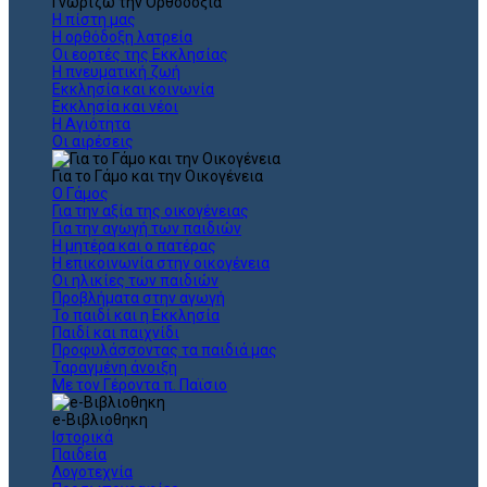
Γνωρίζω την Ορθοδοξία
Η πίστη μας
Η ορθόδοξη λατρεία
Οι εορτές της Εκκλησίας
Η πνευματική ζωή
Εκκλησία και κοινωνία
Εκκλησία και νέοι
Η Αγιότητα
Οι αιρέσεις
Για το Γάμο και την Οικογένεια
Ο Γάμος
Για την αξία της οικογένειας
Για την αγωγή των παιδιών
Η μητέρα και ο πατέρας
Η επικοινωνία στην οικογένεια
Οι ηλικίες των παιδιών
Προβλήματα στην αγωγή
Το παιδί και η Εκκλησία
Παιδί και παιχνίδι
Προφυλάσσοντας τα παιδιά μας
Ταραγμένη άνοιξη
Με τον Γέροντα π. Παϊσιο
e-Βιβλιοθηκη
Ιστορικά
Παιδεία
Λογοτεχνία