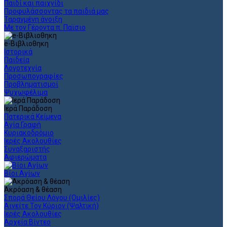
Παιδί και παιχνίδι
Προφυλάσσοντας τα παιδιά μας
Ταραγμένη άνοιξη
Με τον Γέροντα π. Παϊσιο
e-Βιβλιοθηκη
Ιστορικά
Παιδεία
Λογοτεχνία
Προσωπογραφίες
Προβληματισμοί
Ψυχωφέλιμα
Ιερά Παράδοση
Πατερικά Κείμενα
Αγία Γραφή
Κυριακοδρόμιο
Ιερές Ακολουθίες
Συναξαριστής
Αφιερώματα
Βίοι Αγίων
Ακρόαση & θέαση
Σπορά Θείου Λόγου (Ομιλίες)
Αινείτε Τον Κύριον (Ψαλτική)
Ιερές Ακολουθίες
Αρχεία Βίντεο