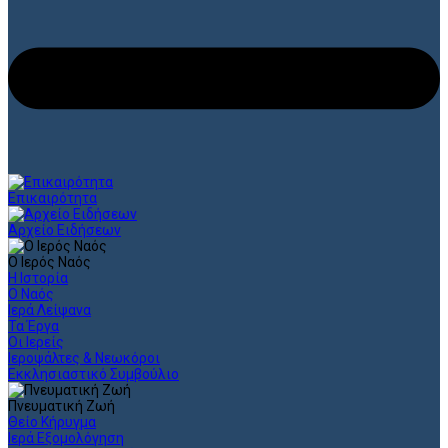
Επικαιρότητα
Αρχείο Ειδήσεων
Ο Ιερός Ναός
Η Ιστορία
Ο Ναός
Ιερά Λείψανα
Τα Έργα
Οι Ιερείς
Ιεροψάλτες & Νεωκόροι
Εκκλησιαστικό Συμβούλιο
Πνευματική Ζωή
Θείο Κήρυγμα
Ιερά Εξομολόγηση