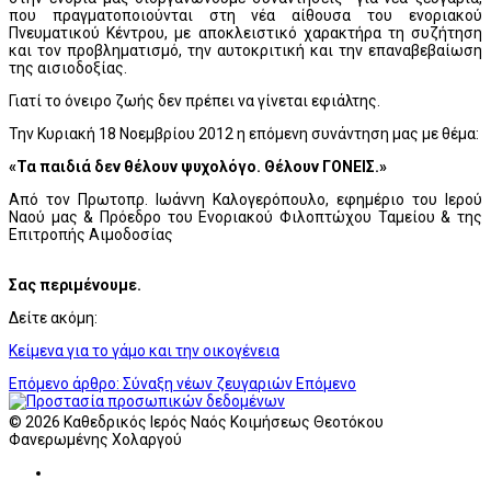
που πραγματοποιούνται στη νέα αίθουσα του ενοριακού
Πνευματικού Κέντρου, με αποκλειστικό χαρακτήρα τη συζήτηση
και τον προβληματισμό, την αυτοκριτική και την επαναβεβαίωση
της αισιοδοξίας.
Γιατί το όνειρο ζωής δεν πρέπει να γίνεται εφιάλτης.
Την Κυριακή 18 Νοεμβρίου 2012 η επόμενη συνάντηση μας με θέμα:
«Τα παιδιά δεν θέλουν ψυχολόγο. Θέλουν ΓΟΝΕΙΣ.»
Από τον Πρωτoπρ. Ιωάννη Καλογερόπουλο, εφημέριο του Ιερού
Ναού μας & Πρόεδρο του Ενοριακού Φιλοπτώχου Ταμείου & της
Επιτροπής Αιμοδοσίας
Σας περιμένουμε.
Δείτε ακόμη:
Κείμενα για το γάμο και την οικογένεια
Επόμενο άρθρο: Σύναξη νέων ζευγαριών
Επόμενο
© 2026 Καθεδρικός Ιερός Ναός Κοιμήσεως Θεοτόκου
Φανερωμένης Χολαργού