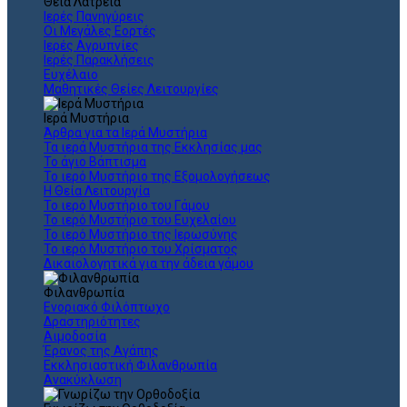
Θεια Λατρεία
Ιερές Πανηγύρεις
Οι Μεγάλες Εορτές
Ιερές Αγρυπνίες
Ιερές Παρακλήσεις
Ευχέλαιο
Μαθητικές Θείες Λειτουργίες
Ιερά Μυστήρια
Άρθρα για τα Ιερά Μυστήρια
Τα ιερά Μυστήρια της Εκκλησίας μας
Το άγιο Βάπτισμα
Το ιερό Μυστήριο της Εξομολογήσεως
Η Θεία Λειτουργία
Το ιερό Μυστήριο του Γάμου
Το ιερό Μυστήριο του Ευχελαίου
Το ιερό Μυστήριο της Ιερωσύνης
Το ιερό Μυστήριο του Χρίσματος
Δικαιολογητικά για την άδεια γάμου
Φιλανθρωπία
Ενοριακό Φιλόπτωχο
Δραστηριότητες
Αιμοδοσία
Έρανος της Αγάπης
Εκκλησιαστική Φιλανθρωπία
Ανακύκλωση