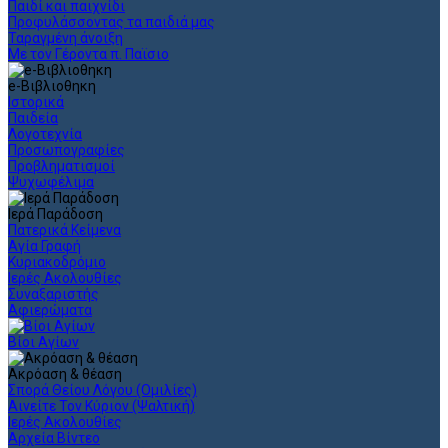
Παιδί και παιχνίδι
Προφυλάσσοντας τα παιδιά μας
Ταραγμένη άνοιξη
Με τον Γέροντα π. Παϊσιο
e-Βιβλιοθηκη
Ιστορικά
Παιδεία
Λογοτεχνία
Προσωπογραφίες
Προβληματισμοί
Ψυχωφέλιμα
Ιερά Παράδοση
Πατερικά Κείμενα
Αγία Γραφή
Κυριακοδρόμιο
Ιερές Ακολουθίες
Συναξαριστής
Αφιερώματα
Βίοι Αγίων
Ακρόαση & θέαση
Σπορά Θείου Λόγου (Ομιλίες)
Αινείτε Τον Κύριον (Ψαλτική)
Ιερές Ακολουθίες
Αρχεία Βίντεο