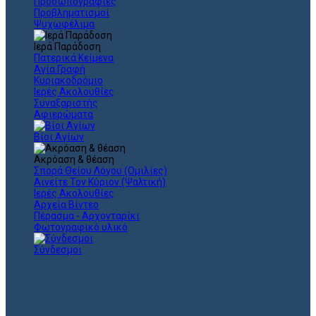
Προσωπογραφίες
Προβληματισμοί
Ψυχωφέλιμα
Ιερά Παράδοση
Πατερικά Κείμενα
Αγία Γραφή
Κυριακοδρόμιο
Ιερές Ακολουθίες
Συναξαριστής
Αφιερώματα
Βίοι Αγίων
Ακρόαση & θέαση
Σπορά Θείου Λόγου (Ομιλίες)
Αινείτε Τον Κύριον (Ψαλτική)
Ιερές Ακολουθίες
Αρχεία Βίντεο
Πέρασμα - Αρχονταρίκι
Φωτογραφικό υλικό
Σύνδεσμοι