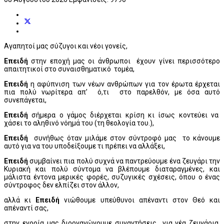
Αγαπητοί μας σύζυγοι και νέοι γονείς,
Επειδή
στην εποχή μας οι άνθρωποι έχουν γίνει περισσότερο
απαιτητικοί στο συναισθηματικό τομέα,
Eπειδή
η αφύπνιση των νέων ανθρώπων για τον έρωτα έρχεται
πια πολύ νωρίτερα απ’ ό,τι στο παρελθόν, με όσα αυτό
συνεπάγεται,
Επειδή
σήμερα ο γάμος διέρχεται κρίση κι ίσως κοντεύει να
χάσει το αληθινό νόημά του (τη θεολογία του.),
Επειδή
συνήθως όταν μιλάμε στον σύντροφό μας το κάνουμε
αυτό για να του υποδείξουμε τι πρέπει να αλλάξει,
Επειδή
συμβαίνει πια πολύ συχνά να παντρεύουμε ένα ζευγάρι την
Κυριακή και πολύ σύντομα να βλέπουμε διαταραγμένες, και
μάλιστα έντονα μερικές φορές, συζυγικές σχέσεις, όπου ο ένας
σύντροφος δεν ελπίζει στον άλλον,
αλλά κι
Επειδή
νιώθουμε υπεύθυνοι απέναντι στον Θεό και
απέναντί σας,
στην ενορία μας διοργανώνουμε συναντήσεις για νέα ζευγάρια,