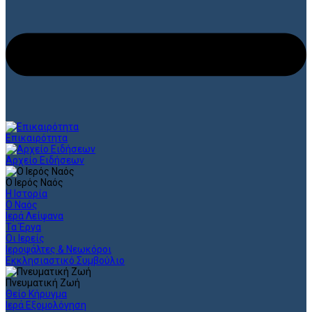
Επικαιρότητα
Αρχείο Ειδήσεων
Ο Ιερός Ναός
Η Ιστορία
Ο Ναός
Ιερά Λείψανα
Τα Έργα
Οι Ιερείς
Ιεροψάλτες & Νεωκόροι
Εκκλησιαστικό Συμβούλιο
Πνευματική Ζωή
Θείο Κήρυγμα
Ιερά Εξομολόγηση