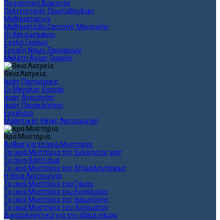
Ποιμαντική Διακονία
Πολιτιστικές Πρωτοβουλίες
Μαθηματάριον
Μαθήματα Βυζαντινής Μουσικής
Οι Κεκοιμημένοι
Σχολή Γονέων
Σύναξη Νέων Ζευγαριών
Μελέτη Αγίας Γραφής
Θεια Λατρεία
Ιερές Πανηγύρεις
Οι Μεγάλες Εορτές
Ιερές Αγρυπνίες
Ιερές Παρακλήσεις
Ευχέλαιο
Μαθητικές Θείες Λειτουργίες
Ιερά Μυστήρια
Άρθρα για τα Ιερά Μυστήρια
Τα ιερά Μυστήρια της Εκκλησίας μας
Το άγιο Βάπτισμα
Το ιερό Μυστήριο της Εξομολογήσεως
Η Θεία Λειτουργία
Το ιερό Μυστήριο του Γάμου
Το ιερό Μυστήριο του Ευχελαίου
Το ιερό Μυστήριο της Ιερωσύνης
Το ιερό Μυστήριο του Χρίσματος
Δικαιολογητικά για την άδεια γάμου