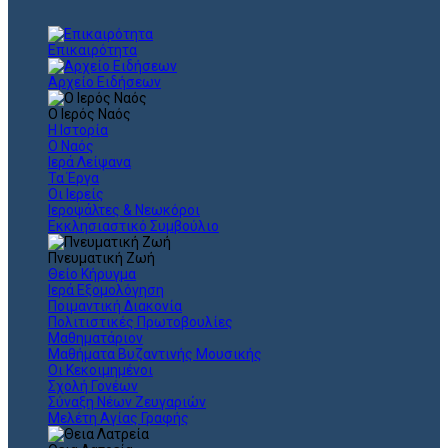
Επικαιρότητα
Αρχείο Ειδήσεων
Ο Ιερός Ναός
Η Ιστορία
Ο Ναός
Ιερά Λείψανα
Τα Έργα
Οι Ιερείς
Ιεροψάλτες & Νεωκόροι
Εκκλησιαστικό Συμβούλιο
Πνευματική Ζωή
Θείο Κήρυγμα
Ιερά Εξομολόγηση
Ποιμαντική Διακονία
Πολιτιστικές Πρωτοβουλίες
Μαθηματάριον
Μαθήματα Βυζαντινής Μουσικής
Οι Κεκοιμημένοι
Σχολή Γονέων
Σύναξη Νέων Ζευγαριών
Μελέτη Αγίας Γραφής