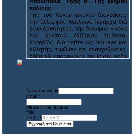
Όνοματεπώνυμο
Email
*
Please fill the required
field.
3 + 4 = ?
Εγγραφή στο Newsletter