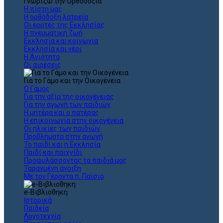
Γνωρίζω την Ορθοδοξία
Η πίστη μας
Η ορθόδοξη λατρεία
Οι εορτές της Εκκλησίας
Η πνευματική ζωή
Εκκλησία και κοινωνία
Εκκλησία και νέοι
Η Αγιότητα
Οι αιρέσεις
Για το Γάμο και την Οικογένεια
Ο Γάμος
Για την αξία της οικογένειας
Για την αγωγή των παιδιών
Η μητέρα και ο πατέρας
Η επικοινωνία στην οικογένεια
Οι ηλικίες των παιδιών
Προβλήματα στην αγωγή
Το παιδί και η Εκκλησία
Παιδί και παιχνίδι
Προφυλάσσοντας τα παιδιά μας
Ταραγμένη άνοιξη
Με τον Γέροντα π. Παϊσιο
e-Βιβλιοθηκη
Ιστορικά
Παιδεία
Λογοτεχνία