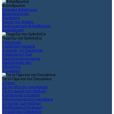
Φιλανθρωπία
Ενοριακό Φιλόπτωχο
Δραστηριότητες
Αιμοδοσία
Έρανος της Αγάπης
Εκκλησιαστική Φιλανθρωπία
Ανακύκλωση
Γνωρίζω την Ορθοδοξία
Η πίστη μας
Η ορθόδοξη λατρεία
Οι εορτές της Εκκλησίας
Η πνευματική ζωή
Εκκλησία και κοινωνία
Εκκλησία και νέοι
Η Αγιότητα
Οι αιρέσεις
Για το Γάμο και την Οικογένεια
Ο Γάμος
Για την αξία της οικογένειας
Για την αγωγή των παιδιών
Η μητέρα και ο πατέρας
Η επικοινωνία στην οικογένεια
Οι ηλικίες των παιδιών
Προβλήματα στην αγωγή
Το παιδί και η Εκκλησία