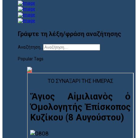
Γράψτε τη λέξη/φράση αναζήτησης
Αναζήτηση...
Popular Tags