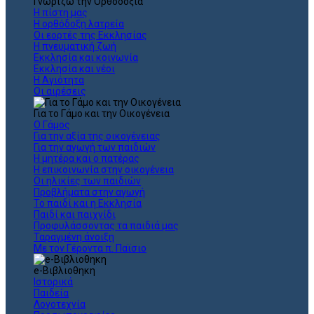
Γνωρίζω την Ορθοδοξία
Η πίστη μας
Η ορθόδοξη λατρεία
Οι εορτές της Εκκλησίας
Η πνευματική ζωή
Εκκλησία και κοινωνία
Εκκλησία και νέοι
Η Αγιότητα
Οι αιρέσεις
Για το Γάμο και την Οικογένεια
Ο Γάμος
Για την αξία της οικογένειας
Για την αγωγή των παιδιών
Η μητέρα και ο πατέρας
Η επικοινωνία στην οικογένεια
Οι ηλικίες των παιδιών
Προβλήματα στην αγωγή
Το παιδί και η Εκκλησία
Παιδί και παιχνίδι
Προφυλάσσοντας τα παιδιά μας
Ταραγμένη άνοιξη
Με τον Γέροντα π. Παϊσιο
e-Βιβλιοθηκη
Ιστορικά
Παιδεία
Λογοτεχνία