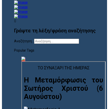
Γράψτε τη λέξη/φράση αναζήτησης
Αναζήτηση...
Popular Tags