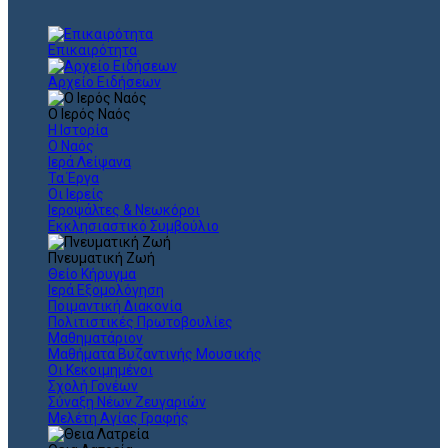
Επικαιρότητα
Αρχείο Ειδήσεων
Ο Ιερός Ναός
Η Ιστορία
Ο Ναός
Ιερά Λείψανα
Τα Έργα
Οι Ιερείς
Ιεροψάλτες & Νεωκόροι
Εκκλησιαστικό Συμβούλιο
Πνευματική Ζωή
Θείο Κήρυγμα
Ιερά Εξομολόγηση
Ποιμαντική Διακονία
Πολιτιστικές Πρωτοβουλίες
Μαθηματάριον
Μαθήματα Βυζαντινής Μουσικής
Οι Κεκοιμημένοι
Σχολή Γονέων
Σύναξη Νέων Ζευγαριών
Μελέτη Αγίας Γραφής