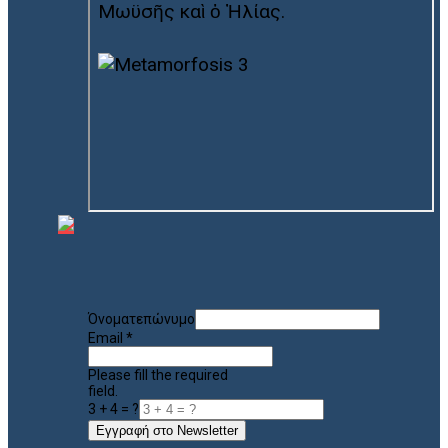
Όνοματεπώνυμο
Email
*
Please fill the required
field.
3 + 4 = ?
Εγγραφή στο Newsletter