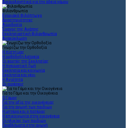
Δικαιολογητικά για την άδεια γάμου
Φιλανθρωπία
Ενοριακό Φιλόπτωχο
Δραστηριότητες
Αιμοδοσία
Έρανος της Αγάπης
Εκκλησιαστική Φιλανθρωπία
Ανακύκλωση
Γνωρίζω την Ορθοδοξία
Η πίστη μας
Η ορθόδοξη λατρεία
Οι εορτές της Εκκλησίας
Η πνευματική ζωή
Εκκλησία και κοινωνία
Εκκλησία και νέοι
Η Αγιότητα
Οι αιρέσεις
Για το Γάμο και την Οικογένεια
Ο Γάμος
Για την αξία της οικογένειας
Για την αγωγή των παιδιών
Η μητέρα και ο πατέρας
Η επικοινωνία στην οικογένεια
Οι ηλικίες των παιδιών
Προβλήματα στην αγωγή