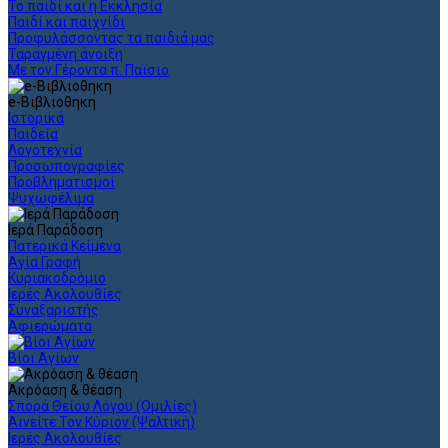
Το παιδί και η Εκκλησία
Παιδί και παιχνίδι
Προφυλάσσοντας τα παιδιά μας
Ταραγμένη άνοιξη
Με τον Γέροντα π. Παϊσιο
e-Βιβλιοθηκη
Ιστορικά
Παιδεία
Λογοτεχνία
Προσωπογραφίες
Προβληματισμοί
Ψυχωφέλιμα
Ιερά Παράδοση
Πατερικά Κείμενα
Αγία Γραφή
Κυριακοδρόμιο
Ιερές Ακολουθίες
Συναξαριστής
Αφιερώματα
Βίοι Αγίων
Ακρόαση & θέαση
Σπορά Θείου Λόγου (Ομιλίες)
Αινείτε Τον Κύριον (Ψαλτική)
Ιερές Ακολουθίες