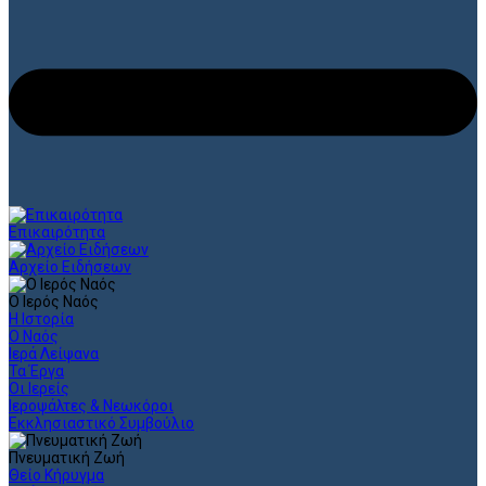
Επικαιρότητα
Αρχείο Ειδήσεων
Ο Ιερός Ναός
Η Ιστορία
Ο Ναός
Ιερά Λείψανα
Τα Έργα
Οι Ιερείς
Ιεροψάλτες & Νεωκόροι
Εκκλησιαστικό Συμβούλιο
Πνευματική Ζωή
Θείο Κήρυγμα