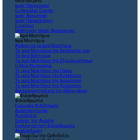
Θεια Λατρεία
Ιερές Πανηγύρεις
Οι Μεγάλες Εορτές
Ιερές Αγρυπνίες
Ιερές Παρακλήσεις
Ευχέλαιο
Μαθητικές Θείες Λειτουργίες
Ιερά Μυστήρια
Άρθρα για τα Ιερά Μυστήρια
Τα ιερά Μυστήρια της Εκκλησίας μας
Το άγιο Βάπτισμα
Το ιερό Μυστήριο της Εξομολογήσεως
Η Θεία Λειτουργία
Το ιερό Μυστήριο του Γάμου
Το ιερό Μυστήριο του Ευχελαίου
Το ιερό Μυστήριο της Ιερωσύνης
Το ιερό Μυστήριο του Χρίσματος
Δικαιολογητικά για την άδεια γάμου
Φιλανθρωπία
Ενοριακό Φιλόπτωχο
Δραστηριότητες
Αιμοδοσία
Έρανος της Αγάπης
Εκκλησιαστική Φιλανθρωπία
Ανακύκλωση