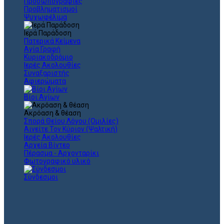
Προσωπογραφίες
Προβληματισμοί
Ψυχωφέλιμα
Ιερά Παράδοση
Πατερικά Κείμενα
Αγία Γραφή
Κυριακοδρόμιο
Ιερές Ακολουθίες
Συναξαριστής
Αφιερώματα
Βίοι Αγίων
Ακρόαση & θέαση
Σπορά Θείου Λόγου (Ομιλίες)
Αινείτε Τον Κύριον (Ψαλτική)
Ιερές Ακολουθίες
Αρχεία Βίντεο
Πέρασμα - Αρχονταρίκι
Φωτογραφικό υλικό
Σύνδεσμοι