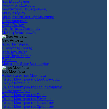
Ιερά Εξομολόγηση
Ποιμαντική Διακονία
Πολιτιστικές Πρωτοβουλίες
Μαθηματάριον
Μαθήματα Βυζαντινής Μουσικής
Οι Κεκοιμημένοι
Σχολή Γονέων
Σύναξη Νέων Ζευγαριών
Μελέτη Αγίας Γραφής
Θεια Λατρεία
Ιερές Πανηγύρεις
Οι Μεγάλες Εορτές
Ιερές Αγρυπνίες
Ιερές Παρακλήσεις
Ευχέλαιο
Μαθητικές Θείες Λειτουργίες
Ιερά Μυστήρια
Άρθρα για τα Ιερά Μυστήρια
Τα ιερά Μυστήρια της Εκκλησίας μας
Το άγιο Βάπτισμα
Το ιερό Μυστήριο της Εξομολογήσεως
Η Θεία Λειτουργία
Το ιερό Μυστήριο του Γάμου
Το ιερό Μυστήριο του Ευχελαίου
Το ιερό Μυστήριο της Ιερωσύνης
Το ιερό Μυστήριο του Χρίσματος